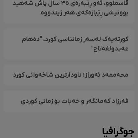
قاسملوو، ئەو ڕێبەرەی ٣٥ ساڵ پاش شەهید
بوونیشی ڕێبازەکەی هەر زیندووە
کورتەیەک لەسەر زمانناسی کورد، "دەهام
عەبدولفەتاح"
محەممەد ئەوراز؛ ناودارترین شاخەوانی کورد
فەرزاد کەمانگەر و خەبات بۆ زمانی کوردی
جوگرافیا