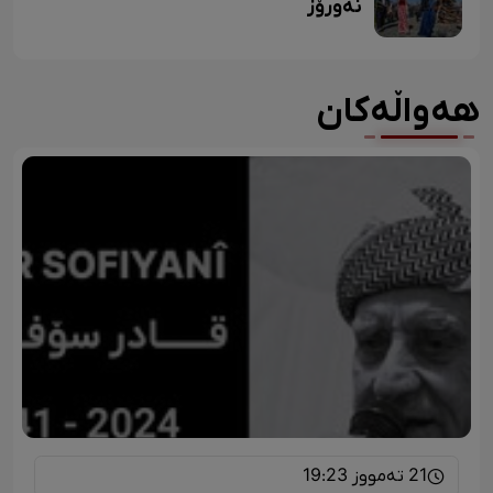
نەورۆز
هەواڵەکان
21 تەمووز 19:23