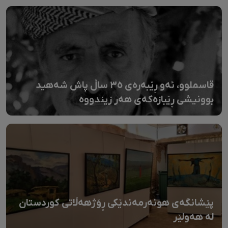
قاسملوو، ئەو ڕێبەرەی ٣٥ ساڵ پاش شەهید
بوونیشی ڕێبازەکەی هەر زیندووە
پێشانگەی هونەرمەندێکی ڕۆژهەڵاتی کوردستان
لە هەولێر