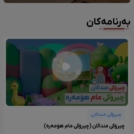
بەرنامەکان
چیرۆکی منداڵان
چیرۆکی منداڵان (چیرۆکی مام هۆمەرە)