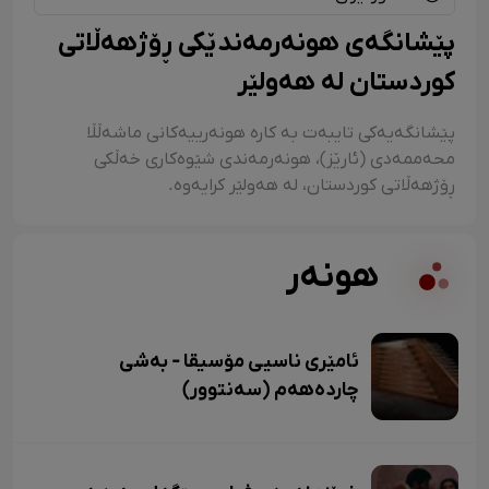
پێشانگەی هونەرمەندێکی ڕۆژهەڵاتی
کوردستان لە هەولێر
پێشانگەیەکی تایبەت بە کارە هونەرییەکانی ماشەڵڵا
محەممەدی (ئارێز)، هونەرمەندی شێوەکاری خەڵکی
ڕۆژهەڵاتی کوردستان، لە هەولێر کرایەوە.
هونەر
ئامێری ناسیی مۆسیقا - بەشی
چاردەهەم (سەنتوور)