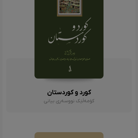
کورد و کوردستان
کۆمەڵێک نووسەری بیانی