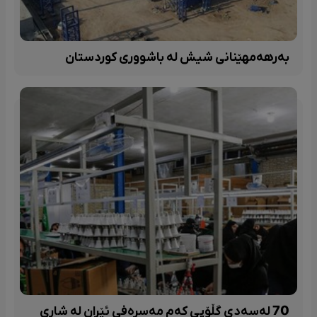
بەرهەمهێنانی شیش لە باشووری کوردستان
70 لەسەدی گڵۆپی کەم مەسرەفی ئێران لە شاری