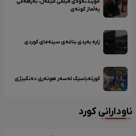
خوێندنەوەی فیلمی مێگەل، بەرهەمی
یەڵماز گونەی
زاره بەردی بناغەی سینەمای کوردی
کورتەباسێک لەسەر هونەری دەنگبێژی
ناودارانی کورد