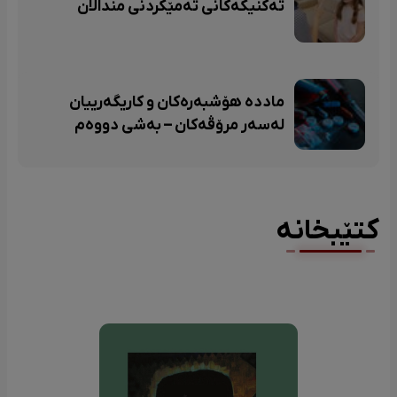
تەکنیکەکانی تەمێکردنی منداڵان
ماددە هۆشبەرەکان و کاریگەرییان
لەسەر مرۆڤەکان – بەشی دووەم
کتێبخانە