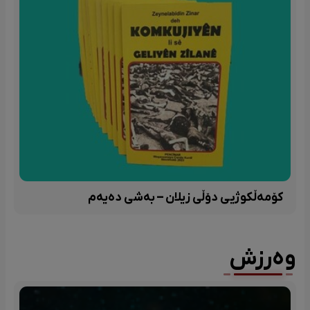
کۆمەڵکوژیی دۆڵی زیلان – بەشی دەیەم
وەرزش