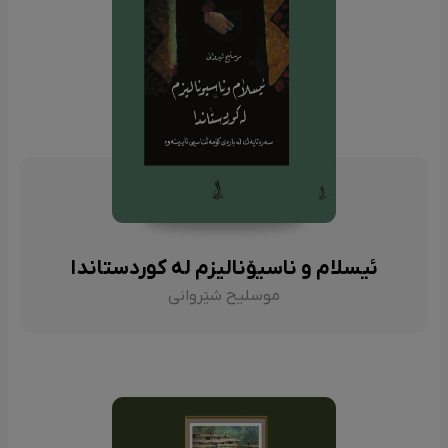
ئیسلام و ناسیۆنالیزم لە کوردستاندا
موسلیح شێروانی