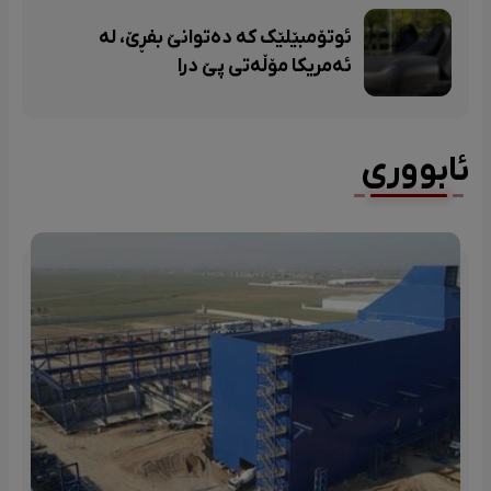
ئوتۆمبێلێک کە دەتوانێ بفڕێ، لە
ئەمریکا مۆڵەتی پێ درا
ئابووری