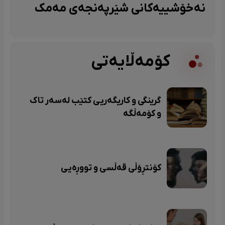
نەخۆشییەکانی شێرپەنجەی مەمک
کۆمەڵایەتی
گرینگی و کاریگەریی کتێب لەسەر تاک
و کۆمەڵگە
کۆنتڕۆڵی قەڵسی و تووڕەیی