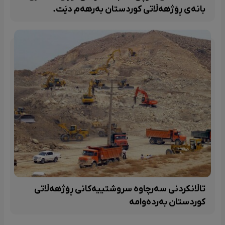
بانەی ڕۆژهەڵاتی کوردستان بەرهەم دێت.
تاڵانکردنی سەرچاوە سروشتییەکانی ڕۆژهەڵاتی
کوردستان بەردەوامە