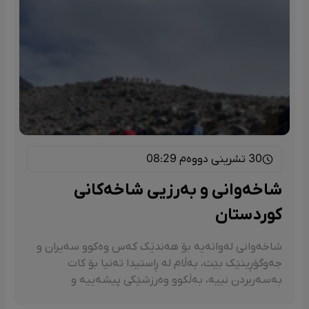
30 تشرینی دووەم 08:29
شاخەوانی و بەرزیی شاخەکانی
کوردستان
شاخەوانی لەوانەیە بۆ هەندێک کەس وەکوو سەیران و
جەوگۆڕینێک بێت، بەڵام لە ڕاستیدا تەنیا بۆ کات
بەسەربردن نییە، بەڵکوو وەرزشێکی پیشەییە و
کاریگەریی تایبەتی لەسەر جەستە و دەروون هەیە.