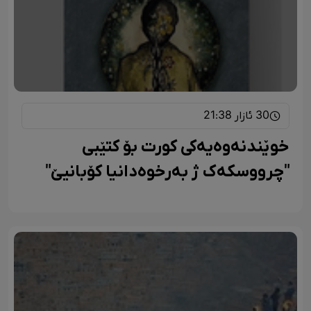
30 ئازار 21:38
خوێندنەوەیەکی کورت بۆ کتێبی
"چرووسکەک ژ بەرخوەدانیا کۆبانیێ"