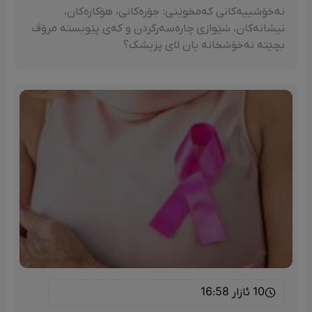
نەخۆشییەکانی کەمخوێنی: جۆرەکانی، هۆکارەکان،
نیشانەکان، شێوازی چارەسەرکردن و کەی پێویستە مرۆڤ
بچێتە نەخۆشخانە یان لای پزیشک؟
10 ئازار 16:58