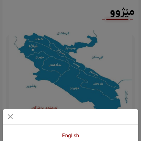
مێژوو
ئیلام، ناوەندی ویلایەتی کوردستان لە ”نزهەالقلوب
English
حمداللە مستوفی“