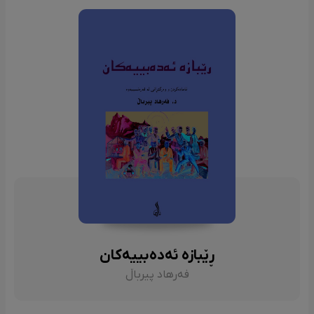
ڕێبازە ئەدەبییەکان
فەرهاد پیرباڵ