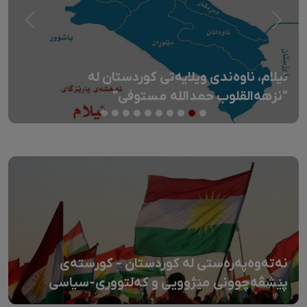
Next
Previous
ئیلام، ناوەندی ویلایەتی کوردستان لە
”نزهەالقلوب حمداللە مستوفی“
نەتەوەپەرەستی لە کوردستان - کورستەی
پێشڤەچوونی مێژوویی و کەلتووری-سیاسی