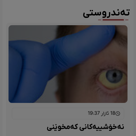
تەندروستی
18 ئازار 19:37
نەخۆشییەکانی کەمخوێنی