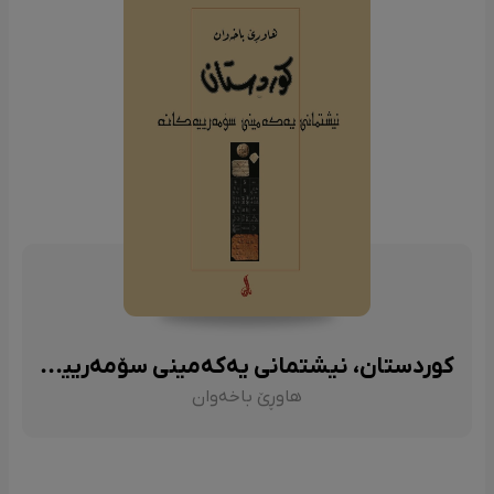
کوردستان، نیشتمانی یەکەمینی سۆمەرییەکان
هاوڕێ باخەوان