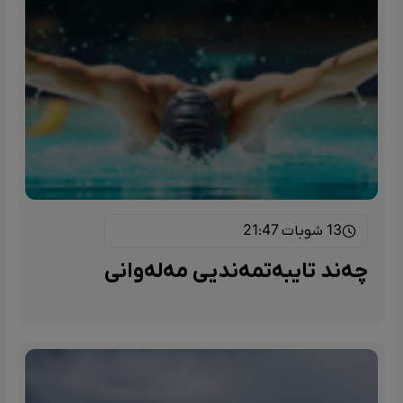
13 شوبات 21:47
چەند تایبەتمەندیی مەلەوانی