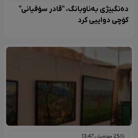
دەنگبێژی بەناوبانگ، "قادر سۆفیانی"
کۆچی دواییی کرد
25 حوزەیران 13:47