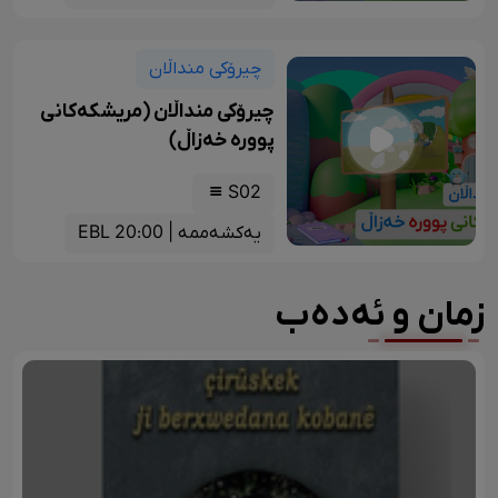
چیرۆکی منداڵان
چیرۆکی منداڵان (مریشکەکانی
پوورە خەزاڵ)
S02
یەکشەممە | 20:00 EBL
زمان و ئەدەب