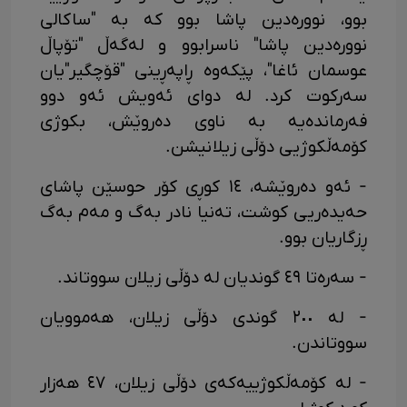
بوو، نوورەدین پاشا بوو کە بە "ساکالی
نوورەدین پاشا" ناسرابوو و لەگەڵ "تۆپاڵ
عوسمان ئاغا"، پێکەوە ڕاپەڕینی "قۆچگیر"یان
سەرکوت کرد. لە دوای ئەویش ئەو دوو
فەرماندەیە بە ناوی دەروێش، بکوژی
کۆمەڵکوژیی دۆڵی زیلانیشن.
- ئەو دەروێشە، ١٤ کوڕی کۆر حوسێن پاشای
حەیدەریی کوشت، تەنیا نادر بەگ و مەم بەگ
ڕزگاریان بوو.
- سەرەتا ٤٩ گوندیان لە دۆڵی زیلان سووتاند.
- لە ٢٠٠ گوندی دۆڵی زیلان، هەموویان
سووتاندن.
- لە کۆمەڵکوژییەکەی دۆڵی زیلان، ٤٧ هەزار