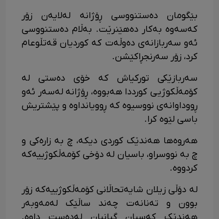
بێگومان دەستنووسی ڕۆژانە لەلایەن زۆر
کەسەوە بەکار دەهێنرێت. بەڵام دەستنووسی
ئەو سەربازانەی دەوڵەت کە کوردیان قەتڵوعام
کرد، زۆر سەرنجڕاکێشن.
سەربازێکی تورکیاش کە خۆی دەستی لە
کۆمەڵکوژیی کورددا هەبووە، ڕۆژانە لەسەر ئەو
ڕووداوانەی نووسیوە کە ڕوویانداوە و پێشتریش
باسی لێوە کرا.
هەروەها هەندێک کوردی دیکە، چ بە زارەکی و
چ بە نووسراو، باسیان لە دۆخی کۆمەڵکوژییەکە
کردووە.
لە دۆڵی زیلان شایەتحاڵانی کۆمەڵکوژییەکە زۆر
بوون و تەنانەت چەند ساڵێک لەمەوبەر
هەندێک کەسیان گیانیان لەدەست داوە.