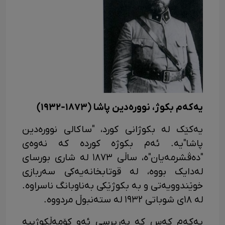
یەکەم بکوژ، نوورەدین پاشا (١٨٧٣-١٩٣٢)
یەکێک لە بکوژانی کورد، "ساکالی نوورەدین
پاشا"یە. ئەم بکوژە کوردە کە نەوەی
"دەڤشرمەیان"ە، ساڵی ١٨٧٣ لە شاری بورسای
لەدایک بووە، لە قوتابخانەیەکی سەربازی
خوێندوویەتی و بە بکوژێکی بەناوبانگ ناسراوە.
لە ١٨ی شوباتی ١٩٣٢ لە ستەنبوڵ مردووە.
یەکەم کەس کە بەرپرسی ئەو کۆمەڵکوژییە