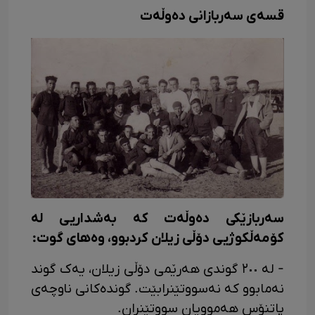
قسەی سەربازانی دەوڵەت
سەربازێکی دەوڵەت کە بەشداریی لە
کۆمەڵکوژیی دۆڵی زیلان کردبوو، وەهای گوت:
- لە ٢٠٠ گوندی هەرێمی دۆڵی زیلان، یەک گوند
نەمابوو کە نەسووتێنرابێت. گوندەکانی ناوچەی
پاتنۆس هەموویان سووتێنران.