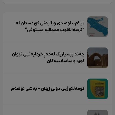
ئیلام، ناوەندی ویلایەتی کوردستان لە
”نزهەالقلوب حمداللە مستوفی“
چەند پرسیارێک لەمەڕ خزمایەتیی نێوان
کورد و ساسانییەکان
کۆمەڵکوژیی دۆڵی زیلان – بەشی نۆهەم