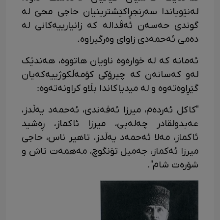
لەنێویاندا سەرنجڕاکێشترینیان حاجی محێ لە
گوندی حەسەن ئەڤدالە کە زانیارییەکانی لە
دەمی ئەحمەدی زاوای وەرگیراوە.
ئەمانە کە لە خوارەوە ناویان هاتووە، هەندێک
لەو کەسانەن کە چیرۆکی کۆمەڵکوژییەکەیان
گێڕاوەتەوە و لە میدیاکاندا بڵاو کراونەتەوە:
"کاکل ئەردەم، میرزا ئەفەندی، ئەحمەد یەڵدز،
عەبدولقادر چەلەبی، میرزا ئاکماز، ڕەشید
ئاکماز، مەلا ئەحمەد یەڵدز، تاهیر ناس، حاجی
میرزا ئەکماز، جەمیل تۆنگوچ، مەهمەت تاش و
شۆرەت شام".