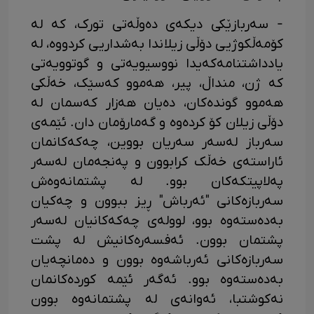
- سەربازێکی دیکەی دەوڵەتی تورک، کە لە
کۆمەڵکوژیی دۆڵی زیلاندا بەشداریی کردووە، لە
یادداشتنامەکەیدا نووسیویەتی و گوتوویەتی
کە ژن، منداڵ، پیر، هەموو کەسێک، خەڵکی
هەموو گوندەکان، دەیان هەزار کەسمان لە
دۆڵی زیلان کۆ کردەوە و گەمارۆمان دان. ئێمەی
سەرباز لەسەر سەریان بووین، چەکەکانمان
ئاراستەی خەڵک کرابوون و پەنجەمان لەسەر
پەلاپیتکەکان بوو. لە پشتمانەوەش
سەربازەکانی "ئەرباش" ڕیز ببوون و چەکیان
بەدەستەوە بوو، لوولەی چەکەکانیان لەسەر
پشتمان بوون. ئەفسەرەکانیش لە پشت
سەربازەکانی ئەرباشەوە بوون و دەمانچەیان
بەدەستەوە بوو. ئەگەر ئێمە کوردەکانمان
نەکوشتبا، ئەوانەی لە پشتمانەوە بوون