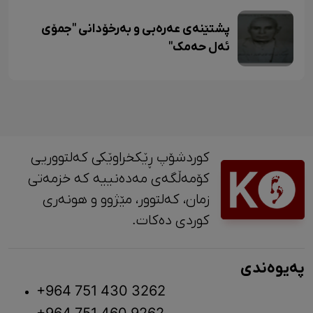
پشتێنەی عەرەبی و بەرخۆدانی "جمۆی
ئەل حەمک"
کوردشۆپ ڕێکخراوێکی کەلتووریی
کۆمەڵگەی مەدەنییە کە خزمەتی
زمان، کەلتوور، مێژوو و ‎هونەری
کوردی دەکات.
پەیوەندی
+964 751 430 3262