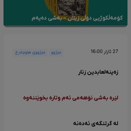
کۆمەڵکوژیی دۆڵی زیلان – بەشی دەیەم
27 ئازار 16:00
مێژوو
مێژووی هاوچەرخ
زەینەلعابدین زنار
لێرە بەشی نۆهەمی ئەم وتارە بخوێننەوە
لە گرتنگەی ئەدەنە