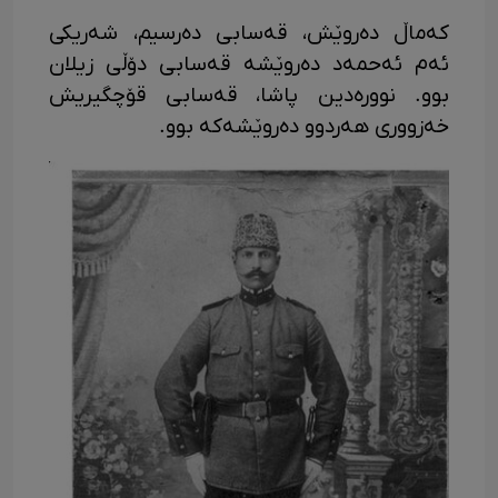
کەماڵ دەروێش، قەسابی دەرسیم، شەریکی
ئەم ئەحمەد دەروێشە قەسابی دۆڵی زیلان
بوو. نوورەدین پاشا، قەسابی قۆچگیریش
خەزووری هەردوو دەروێشەکە بوو.