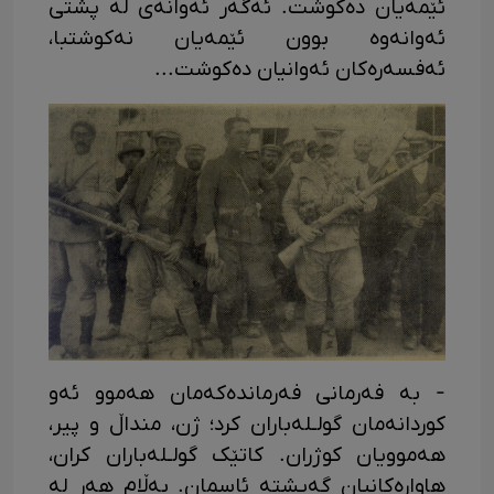
ئێمەیان دەکوشت. ئەگەر ئەوانەی لە پشتی
ئەوانەوە بوون ئێمەیان نەکوشتبا،
ئەفسەرەکان ئەوانیان دەکوشت...
- بە فەرمانی فەرماندەکەمان هەموو ئەو
کوردانەمان گولـلەباران کرد؛ ژن، منداڵ و پیر،
هەموویان کوژران. کاتێک گولـلەباران کران،
هاوارەکانیان گەیشتە ئاسمان. بەڵام هەر لە