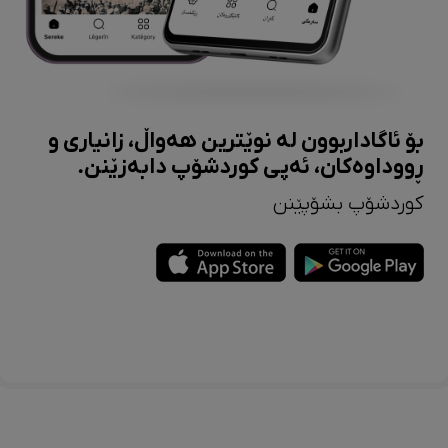
بۆ ئاگاداربوون لە نوێترین هەواڵ، زانیاری و
ڕووداوەکان، ئەپی کوردشۆپ دابەزێنن.
کوردشۆپ بشۆپێنن