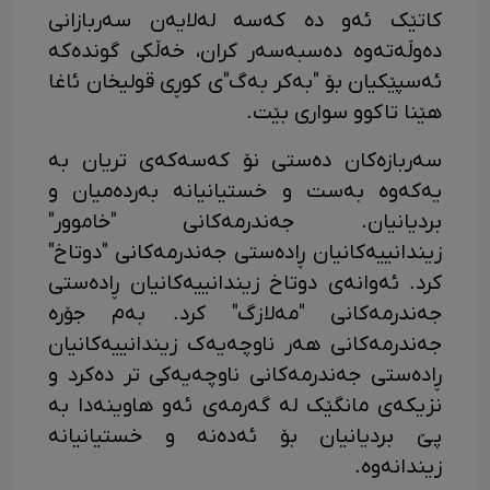
کاتێک ئەو دە کەسە لەلایەن سەربازانی
دەوڵەتەوە دەسبەسەر کران، خەڵکی گوندەکە
ئەسپێکیان بۆ "بەکر بەگ"ی کوڕی قولیخان ئاغا
هێنا تاکوو سواری بێت.
سەربازەکان دەستی نۆ کەسەکەی تریان بە
یەکەوە بەست و خستیانیانە بەردەمیان و
بردیانیان. جەندرمەکانی "خاموور"
زیندانییەکانیان ڕادەستی جەندرمەکانی "دوتاخ"
کرد. ئەوانەی دوتاخ زیندانییەکانیان ڕادەستی
جەندرمەکانی "مەلازگ" کرد. بەم جۆرە
جەندرمەکانی هەر ناوچەیەک زیندانییەکانیان
ڕادەستی جەندرمەکانی ناوچەیەکی تر دەکرد و
نزیکەی مانگێک لە گەرمەی ئەو هاوینەدا بە
پێ بردیانیان بۆ ئەدەنە و خستیانیانە
زیندانەوە.