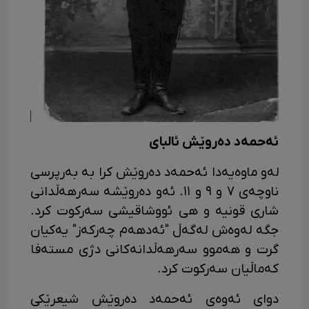
ئەحمەد دەروێش ئالبای
لەو ماوەیەدا ئەحمەد دەروێش کرا بە بەرپرسی
ناوچەی ٧ و ٩ و ١١. ئەو دەروێشە سەرهەڵدانی
شاری قونیە و هی ئووشاقیشی سەرکوت کرد.
جگە لەوەش لەگەڵ "ئەدهەم چەرکەز" یەکیان
گرت و هەموو سەرهەڵدانەکانی دژی مستەفا
کەماڵیان سەرکوت کرد.
دوای ئەوەی ئەحمەد دەروێش شیعرێکی