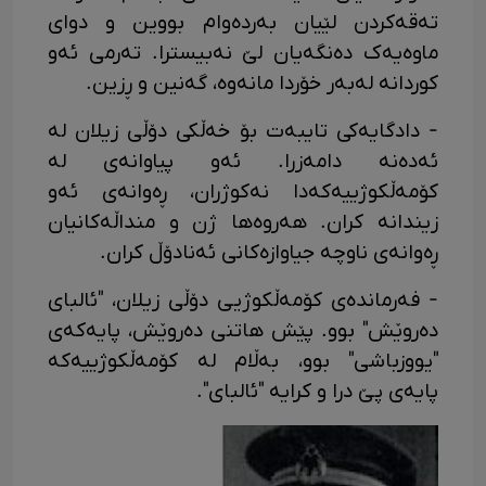
تەقەکردن لێیان بەردەوام بووین و دوای
ماوەیەک دەنگەیان لێ نەبیسترا. تەرمی ئەو
کوردانە لەبەر خۆردا مانەوە، گەنین و ڕزین.
- دادگایەکی تایبەت بۆ خەڵکی دۆڵی زیلان لە
ئەدەنە دامەزرا. ئەو پیاوانەی لە
کۆمەڵکوژییەکەدا نەکوژران، ڕەوانەی ئەو
زیندانە کران. هەروەها ژن و منداڵەکانیان
ڕەوانەی ناوچە جیاوازەکانی ئەنادۆڵ کران.
- فەرماندەی کۆمەڵکوژیی دۆڵی زیلان، "ئالبای
دەروێش" بوو. پێش هاتنی دەروێش، پایەکەی
"یووزباشی" بوو، بەڵام لە کۆمەڵکوژییەکە
پایەی پێ درا و کرایە "ئالبای".