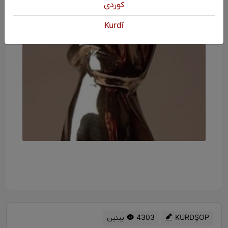
كوردی
Kurdî
KURDŞOP
4303 بینین