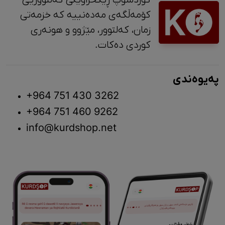
کۆمەڵگەی مەدەنییە کە خزمەتی
زمان، کەلتوور، مێژوو و ‎هونەری
کوردی دەکات.
پەیوەندی
+964 751 430 3262
+964 751 460 9262
info@kurdshop.net