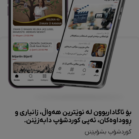
بۆ ئاگاداربوون لە نوێترین هەواڵ، زانیاری و
ڕووداوەکان، ئەپی کوردشۆپ دابەزێنن.
کوردشۆپ بشۆپێنن