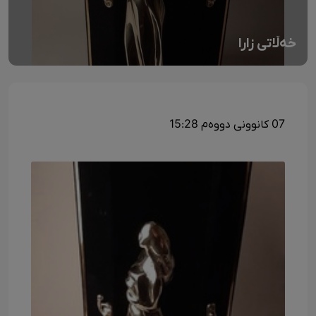
خەڵاتی زارا
07 کانوونی دووەم 15:28