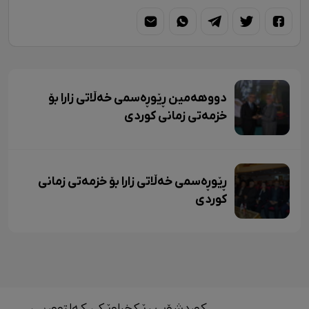
دووهەمین ڕێوڕەسمی خەڵاتی زارا بۆ
خزمەتی زمانی کوردی
ڕێوڕەسمی خەڵاتی زارا بۆ خزمەتی زمانی
کوردی
کوردشۆپ ڕێکخراوێکی کەلتووریی