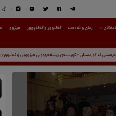
امەکان
زمان و ئەدەب
کەلتوور و کەلەپوور
مێژوو
هو
کوردستان - کورستەی پێشڤەچوونی مێژوویی و کەلتووری-سیاسی