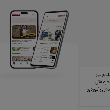
تووریی
خزمەتی
لتوور، مێژوو و ‎هونەری کوردی