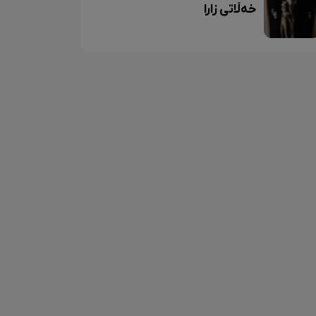
خەڵاتی زارا