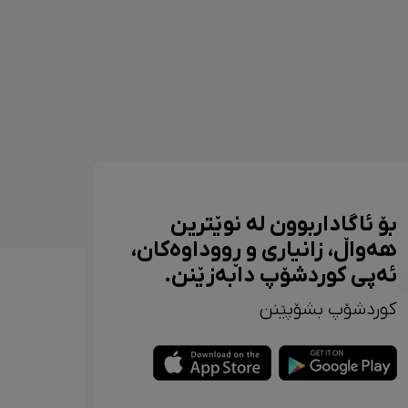
بۆ ئاگاداربوون لە نوێترین
هەواڵ، زانیاری و ڕووداوەکان،
ئەپی کوردشۆپ دابەزێنن.
کوردشۆپ بشۆپێنن