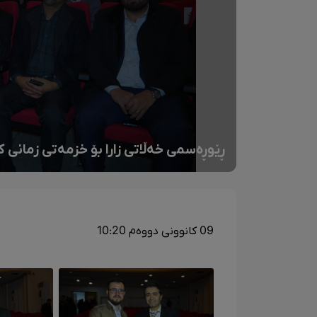
ڕێوڕەسمی خەڵاتی زارا بۆ خزمەتی زمانی 
09 کانوونی دووەم 10:20