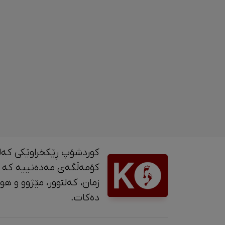
کوردشۆپ ڕێکخراوێکی کەل
کۆمەڵگەی مەدەنییە کە 
زمان، کە
دەکات.