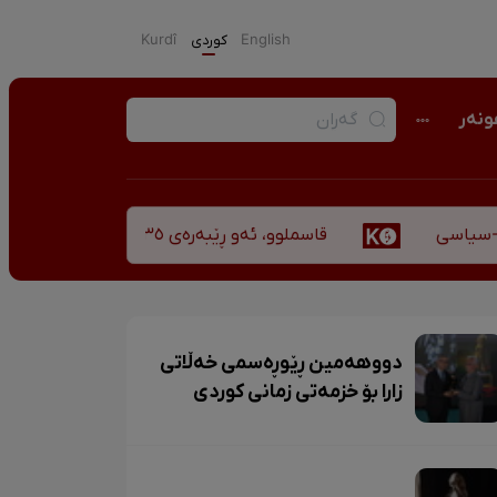
English
كوردی
Kurdî
نەر
قاسملوو، ئەو ڕێبەرەی ٣٥ ساڵ پاش شەهید بوونیشی ڕێبازەکەی هەر زیندووە
دووهەمین ڕێوڕەسمی خەڵاتی
زارا بۆ خزمەتی زمانی کوردی