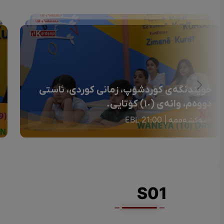
خوێندنگەی کوردشۆپ، زمانی کوردی، ئاستی
دووەم، وانەی (١٠) کۆتایی.
یەکشەممە | 21:00 EBL
S01