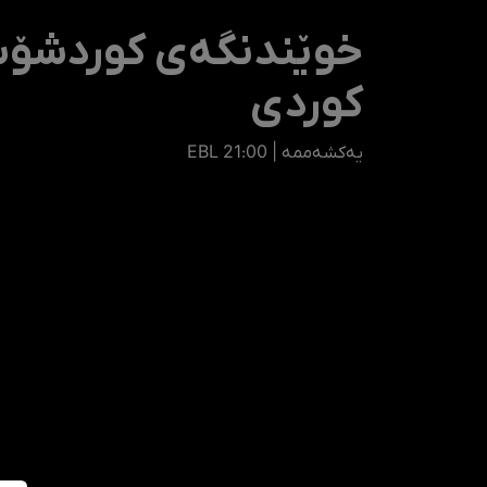
خوێندنگەی کوردشۆپ،
کوردی
یەکشەممە | 21:00 EBL