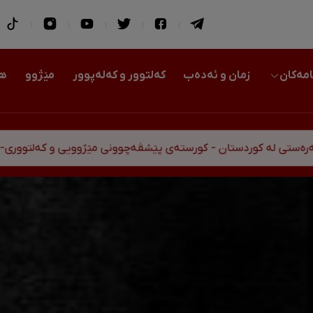
امەکان
زمان و ئەدەب
کەلتوور و کەلەپوور
مێژوو
هو
ردستان - کورستەی پێشڤەچوونی مێژوویی و کەلتووری-سیاسی