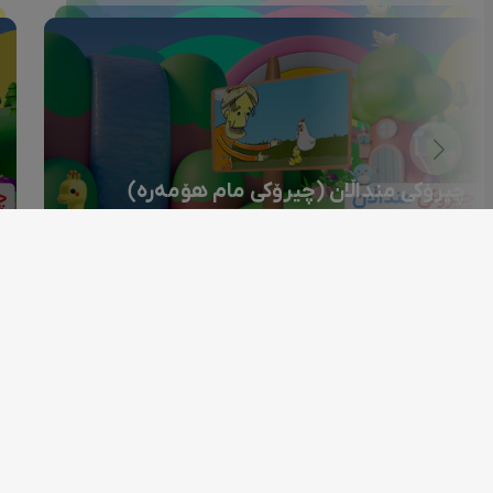
چیرۆکی منداڵان (چیرۆکی مام هۆمەرە)
S02
یەکشەممە | 20:00 EBL