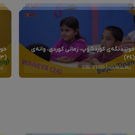
خوێندنگەی کوردشۆپ، زمانی کوردی، وانەی
خوێ
(٢٣)
(٢٤)
یەکشەممە | 21:00 EBL
یەک