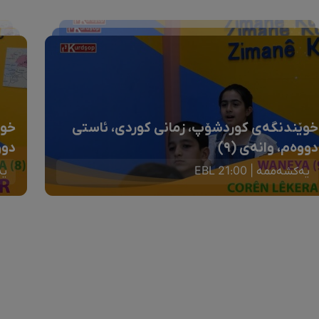
خوێندنگەی کوردشۆپ، زمانی کوردی، ئاستی
خوێ
دووەم، وانەی (٩)
دوو
یەکشەممە | 21:00 EBL
یەک