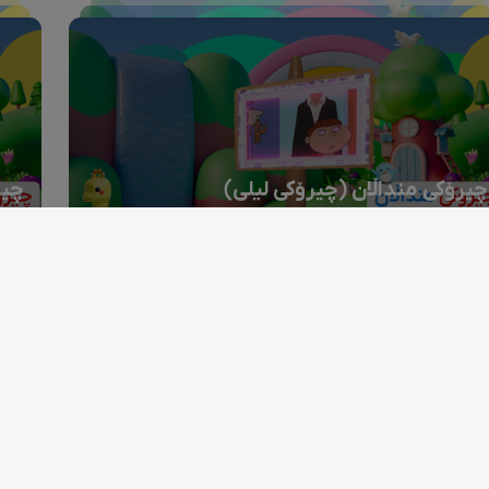
چیرۆکی منداڵان (چیرۆکی لیلی)
چیر
S02
یەکشەممە | 20:00 EBL
2