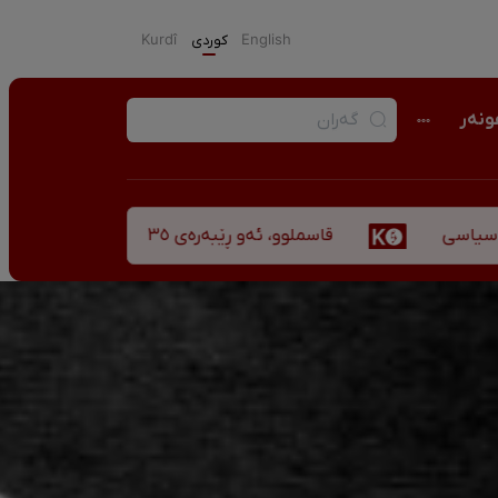
English
كوردی
Kurdî
نەر
قاسملوو، ئەو ڕێبەرەی ٣٥ ساڵ پاش شەهید بوونیشی ڕێبازەکەی هەر زیندووە