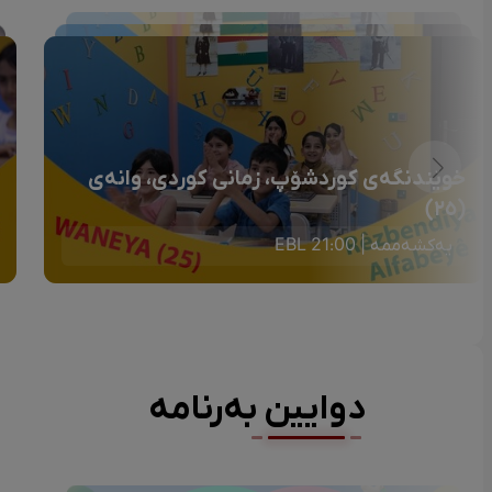
خوێندنگەی کوردشۆپ، زمانی کوردی، وانەی
(٢٥)
یەکشەممە | 21:00 EBL
دوایین بەرنامە