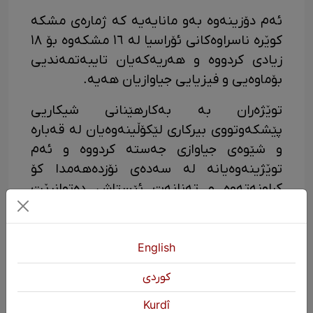
ئەم دۆزینەوە بەو مانایەیە کە ژمارەی مشکە
کوێرە ناسراوەکانی ئۆراسیا لە ١٦ مشکەوە بۆ ١٨
زیادی کردووە و هەریەکەیان تایبەتمەندیی
بۆماوەیی و فیزیایی جیاوازیان هەیە.
توێژەران بە بەکارهێنانی شیکاریی
پێشکەوتووی بیرکاری لێکۆڵینەوەیان لە قەبارە
و شێوەی جیاوازی جەستە کردووە و ئەم
توێژینەوەیانە لە سەدەی نۆزدەهەمدا کۆ
کراونەتەوە و تەنانەت ئێستاش دەتوانرێت
نموونەگەلێک کە لە مۆزەخانەکاندا کۆ
کراونەتەوە، لێکۆڵینەوەیان لەسەر بکرێت.
English
شیکاریی تەواو بۆ DNAی مشکەکان و
بەراوردکردنی لەگەڵ جۆرە ناسراوەکانی دواتر،
كوردی
تایبەتمەندییە جیاکەرەوەکانیانی پشتڕاست
Kurdî