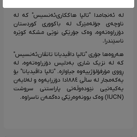
کردووەتەوە.
لە ئەنجامدا "تالپا هاککاری‌ئەنسیس" کە لە
ناوچەی جۆلەمێرگ لە باکووری کوردستان
دۆزراوەتەوە، وەک جۆرێکی نوێی مشکە کوێرە
ناسێندرا.
هەروەها جۆری "تالپا داڤیدیانا تاتڤان‌ئەنسیس"
کە لە نزیک شاری بەدلیس دۆزراوەتەوە، لە
ڕووی مۆرفۆلۆژییەوە جیاوازە. "تالپا داڤیدیانا" بۆ
یەکەمجار لە ساڵی ١٨٨٤دا دۆزرایەوە و لەلایەن
یەکیەتیی نێودەوڵەتی پاراستنی سروشت
(IUCN) وەک بوونەوەرێکی دەگمەن ناسراوە.