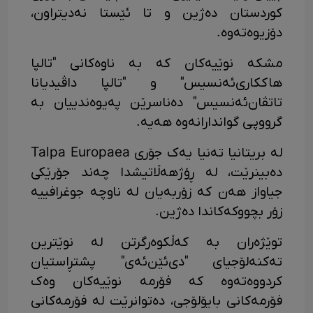
کوردستان دەژین و تا ئێستا نەدیتراون،
دۆزیوەتەوە.
مشکە نوێیەکان کە بە ناوەکانی "تالپا
هاککاری‌ئەنسیس" و "تالپا داڤیدیانا
تاتڤان‌ئەنسیس" دەناسرێن پەیوەندییان بە
گرووپی گواندارانەوە هەیە.
لە بریتانیا تەنیا یەک جۆری Talpa Europaea
دەبینرێت، لە ڕۆژهەڵاتیشدا چەند جۆرێکی
جیاواز هەن کە زۆربەیان لە ناوچە جوغرافییە
زۆر بچووکەکاندا دەژین.
توێژەران بە کەڵکوەرگرتن لە نوێترین
تەکنەلۆجیای "دی‌ئێن‌ئەی" پشتڕاستیان
کردووەتەوە کە فۆرمە نوێیەکان وەک
فۆرمەکانی بایۆلۆجی، دەتوانرێت لە فۆرمەکانی