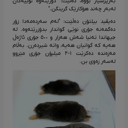
بەرپرسیار بووە، دەڵێت: "دۆزینەوە نوێیەکان
لەبەر چەند هۆکارێک گرینگن."
دەیڤید بیلتۆن دەڵێت: "لەم سەردەمەدا زۆر
دەگمەنە جۆری نوێی گواندار بدۆزرێتەوە. لە
جیهاندا تەنیا شەش هەزار و ٥٠٠ جۆری ئاژەڵ
هەیە کە گوانیان هەیە، واتە شیردەرن. بەڵام
مەزەندە دەکرێت ١-٢ میلیۆن جۆری مێروو
لەسەر زەوی بن.