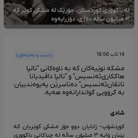
لە باکووری کوردستان، جۆرێک لە مشکی کوێر کە
٣ میلیۆن ساڵە دەژی، دۆزرایەوە
14 ئاب 18:56
زانست و تەکنەلۆژیا
مشکە نوێیەکان کە بە ناوەکانی "تالپا
هاککاری‌ئەنسیس" و "تالپا داڤیدیانا
تاتڤان‌ئەنسیس" دەناسرێن پەیوەندییان
بە گرووپی گواندارانەوە هەیە.
شادی
کوردشۆپ- زانایان دوو جۆر مشکی کوێریان کە
پێیان وایە ٣ میلیۆن ساڵە لە چیاکانی باکووری