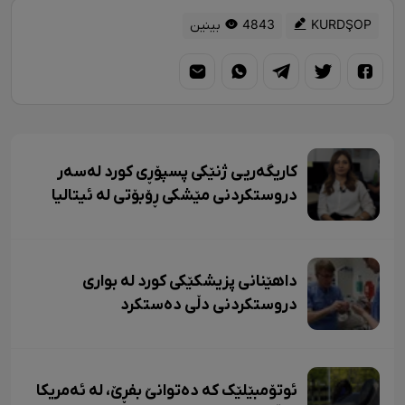
KURDŞOP
4843 بینین
کاریگەریی ژنێکی پسپۆڕی کورد لەسەر
دروستکردنی مێشکی ڕۆبۆتی لە ئیتالیا
داهێنانی پزیشکێکی کورد لە بواری
دروستکردنی دڵی دەستکرد
ئوتۆمبێلێک کە دەتوانێ بفڕێ، لە ئەمریکا