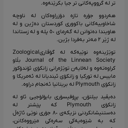
تر لە گرووپەکانی تر جیا بکرێنەوە.
هەردوو جۆرە تازە دۆزراوەکان لە ناوچە
شاخاوییەکانی باکووری کوردستان دەژین و لە
هاویندا دەتوانن لە گەرمای ٥٠ پلە و لە زستاندا
لە ژێر ٢ مەتر بەفردا بژین.
توێژینەوە نوێیەکە لە گۆڤاریZoological
Journal of the Linnean Society بڵاو
کراوەتەوە و لەلایەن توێژەرانی زانکۆی ئۆندۆکوز
ماییس لە تورکیا و زانکۆی ئیندیانا لە ئەمریکا و
زانکۆی Plymouth لە بریتانیا ئەنجام دراوە.
دەیڤید بیلتۆن، پڕۆفیسۆری بایۆلۆجیی ئاو لە
زانکۆی Plymouth کە پێشتر لە
دەستنیشانکردنی نزیکەی ٨٠ جۆری نوێی ئاژەڵ
کە بە شێوەیەکی سەرەکی مێرووەکانن،