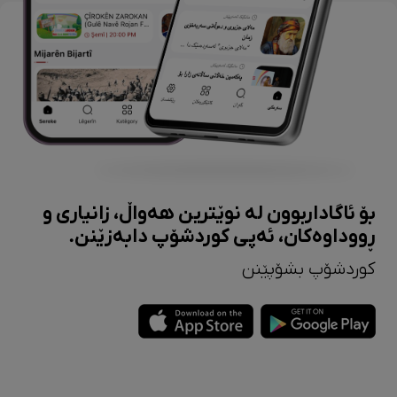
بۆ ئاگاداربوون لە نوێترین هەواڵ، زانیاری و
ڕووداوەکان، ئەپی کوردشۆپ دابەزێنن.
کوردشۆپ بشۆپێنن