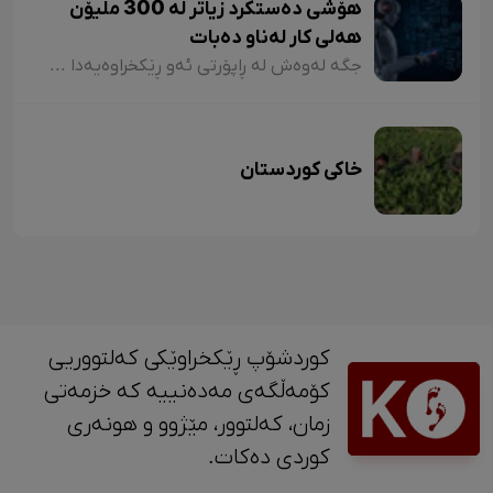
هۆشی دەستکرد زیاتر لە 300 ملیۆن
هەلی کار لەناو دەبات
جگە لەوەش لە ڕاپۆرتی ئەو ڕێکخراوەیەدا باس لەوە کراوە کە زیرەکیی دەستکرد کاریگەریی لەسەر هەموو کەرتێک دەبێت و بەتایبەتی لە خزمەتگوزاریی کارگێڕی و بەڕێوەبردن، لەسەدا ٤٦ و لە پیشەکانی وەک یاساشدا لەسەدا ٤٤ی کارەکان ئۆتۆماتیکی دەبێت. بەڵام ئەم دۆخە بۆ هەموو کەرتێک وەک یەک نییە، لە خزمەتگوزاریی بیناسازیدا تەنها لەسەدا ٦ی کارەکان بە زیرەکیی دەستکرد جێبەجێ دەکرێن. هەروەها تەنها لەسەدا ٤ی کارەکانی خزمەتگوزارییەکانی سیانە و چاککردنەوە بە زیرەکیی دەستکرد دەسپێردرێ.
خاکی کوردستان
کوردشۆپ ڕێکخراوێکی کەلتووریی
کۆمەڵگەی مەدەنییە کە خزمەتی
زمان، کەلتوور، مێژوو و ‎هونەری
کوردی دەکات.