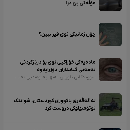
مۆڵەتی پێ درا
چۆن زمانێکی نوێ فێر ببین؟
مادەیەکی خۆراکیی نوێ بۆ درێژکردنی
تەمەنی گیانداران دۆزرایەوە
سوودەکانی تاورین تەنها پەیوەندیی بە تەمەن درێژییەوە نییە، بەڵکوو وەک لە مشکەکاندا دەبینرێت، ئێسکەکانیان زۆر بەهێزتر بووە، ماسولکەکانیان زۆر بەهێزتر بووە، ئاستی دەروونیشیان زۆر بەهێزتر بووە. جگە لەوەش لە پێوەندی لەگەڵ نەخۆشی شەکرە، بەرگریی جەستەیان بۆ ئەنسۆلین بەهێزتر بووە.
لە گەڤەڕی باکووری کوردستان، شوانێک
ئوتۆمبێلێکی دروست کرد