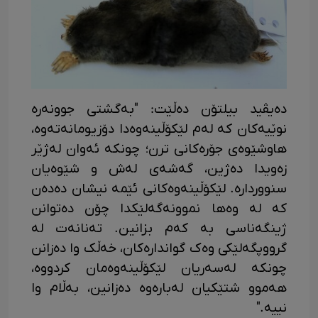
دەیڤید بیلتۆن دەڵێت: "بەگشتی جوونەرە
نوێیەکان کە لەم لێکۆڵینەوەدا دۆزیومانەتەوە،
هاوشێوەی جۆرەکانی ترن؛ چونکە ئەوان لەژێر
زەویدا دەژین، گەشەی لەش و شێوەیان
سنووردارە. لێکۆڵینەوەکانی ئێمە نیشان دەدەن
کە لە وەها نموونەگەلێکدا چۆن دەتوانن
ژینگەناسی بە کەم بزانین. تەنانەت لە
گرووپگەلێکی وەک گواندارەکان، خەڵک وا دەزانن
چونکە لەسەریان لێکۆڵینەوەمان کردووە،
هەموو شتێکیان لەبارەوە دەزانین، بەڵام وا
نییە."