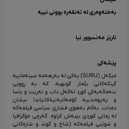
بە­ختەوە­ری له ئە­نقە­ره بوونی نییه
ئارێز مەنسوور نیا
پێشەکی
مێگەل (SURU) یەکێ لە بەرهەمە سینەماییە
گرنگەکانی یڵماز گونه­یه، کە بە ڕوونی
بنەماڵەیەکی کورد لەگەڵ داب و نەریت و یاسا
و پەیوەندییە کۆمەڵایەتیەکانیاندا نیشان
دەدات. بەڵام بەهۆی فشاری سیاسی فیلمەکە
لە زمانی کوردی بێبەش کراوە. گەرچی جوگرافیا
و شوێنی فیلمەکە (شاخ و گوند و شارەکانی