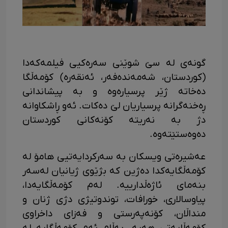
گونە­ی لە سێ شوێنی سەرەکیی فیلمەکەدا
(کوردستان، شەمەندەفەر، ئەنقەرە) کۆمەڵگا
دەخاتە ژێر پرسیارەوە و بە پیشاندانی
ڕەخنەگرانە پرسیاریان لێ دەکات. ئەو ڕاشکاوانە
دژ بە نەریتە کۆنەکانی کوردستان
دەوەستێتەوە.
عەشیرەتی ویسکان بە سەرکردایەتیی هامۆ لە
کۆمەڵگایەکدا دەژین کە بژێوی ژیانیان لەسەر
بنەمای ئاژەڵدارییە. لەم کۆمەڵگایەدا،
پیاوسالاری، خورافات، توندوتیژی دژی ژنان و
منداڵان، کۆنەپەرستی و فەزای داخراوی