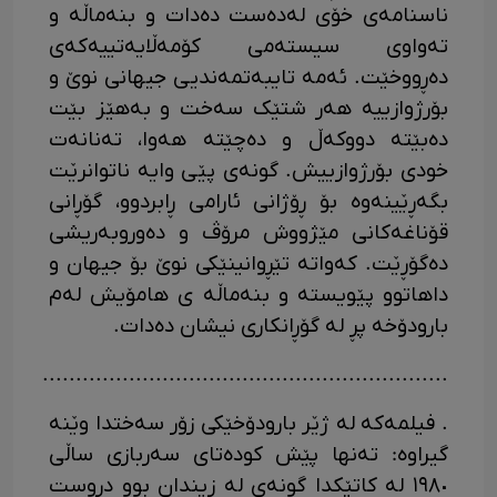
ناسنامەی خۆی لەدەست دەدات و بنەماڵە و
تەواوی سیستەمی کۆمەڵایەتییەکەی
دەڕووخێت. ئەمە تایبەتمەندیی جیهانی نوێ و
بۆرژوازییە هەر شتێک سەخت و بە­هێز بێت
دەبێتە دووکەڵ و دەچێتە هەوا، تەنانەت
خودی بۆرژوازییش. گونەی پێی وایە ناتوانرێت
بگەڕێینەوە بۆ ڕۆژانی ئارامی ڕابردوو، گۆڕانی
قۆناغەکانی مێژووش مرۆڤ و دەوروبەریشی
دەگۆڕێت. کەواتە تێڕوانینێکی نوێ بۆ جیهان و
داهاتوو پێویستە و بنەماڵە ی هامۆیش لەم
بارودۆخە پڕ لە گۆڕانکاری نیشان دەدات.
.............................................................
. فیلمەکە لە ژێر بارودۆخێکی زۆر سەختدا وێنە
گیراوە: تەنها پێش کودەتای سەربازی ساڵی
١٩٨٠ لە کاتێکدا گونە­ی لە زیندان بوو دروست