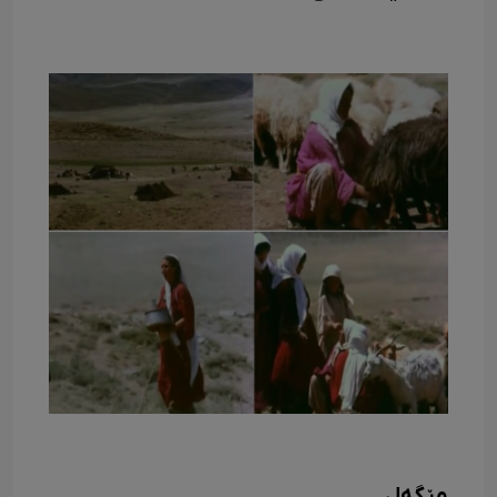
مێ­گە­ل