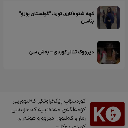
کچە شێوەکاری کورد، "گوڵستان بۆزۆ"
بناسن
دیرووک تئاتر کوردی – بەش سێ
کوردشۆپ ڕێکخراوێکی کەلتووریی
کۆمەڵگەی مەدەنییە کە خزمەتی
زمان، کەلتوور، مێژوو و ‎هونەری
کوردی دەکات.