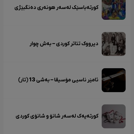
کورتەباسێک لەسەر هونەری دەنگبێژی
دیرووک تئاتر کوردی – بەش چوار
ئامێر ناسیی مۆسیقا – بەشی 13 (تار)
کورتەیەک لەسەر شانۆ و شانۆی کوردی