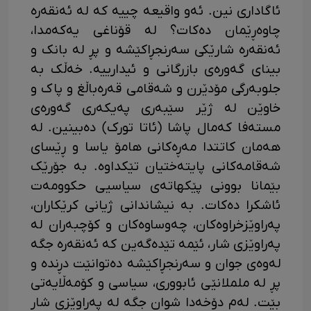
ئاگاداری نین. ئەو واقیعە چییە کە لە ئەنقەرە
چاوەڕێمان دەکات؟ لە قۆناغی یەکەمدا،
ئەنقەرە شارێکی سەرنجڕاکێشە و پڕ لە بانک و
بینای گەورەی بازرگانی و ئیدارییه. خەڵک بە
جلوبەرگی مۆدێرن و شەقامی قەرەباڵغ و پاک و
خاوێن لە ژێر سێبەری پەیکەری گەورەی
مستەفا کەمال پاشا (ئاتا تورک) دەبینین. لە
هەمان کاتتدا مەڕەکانی هامۆ یاسا و ڕێسای
شەقامەکانی پایتەختیان تێکداوە. بە جۆرێک
بێمانا بوونی پێکهاتەی سیاسیی حکوومەت
ئاشکرا دەکات. بە نیشاندانی ژیانی کرێکاران،
پەراوێزخراوەکان، چەوساوەکان و کۆچبەران لە
پەراوێزی شار، ئێمە تێدەگەین کە ئەنقەرە جگە
لەوەی جوان و سەرنجڕاکێشە دەتوانێت دڕندە و
پڕ لە ململانێی ئابووری، سیاسی و کۆمەڵایەتی
بێت. لەم دۆخەدا شوان جگە لە پەڕاوێزی شار