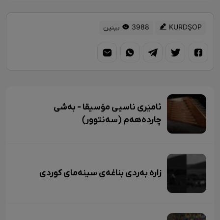
KURDŞOP
3988 بینین
ئامێری ناسیی مۆسیقا - بەشی
چاردەهەم (سەنتوور)
زاره بەردی بناغەی سینەمای کوردی