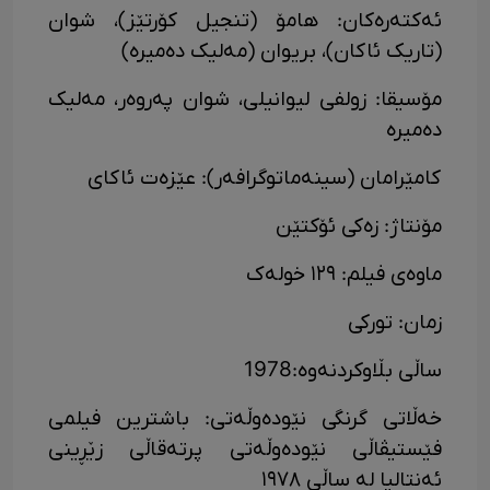
ئەکتەرەکان: هامۆ (تنجیل کۆرتێز)، شوان
(تاریک ئاکان)، بریوان (مەلیک دەمیرە)
مۆسیقا: زولفی لیوانیلی، شوان پەروەر، مەلیک
دەمیرە
کامێرامان (سینە­ماتوگرافەر): عێزەت ئاکای
مۆنتاژ: زەکی ئۆکتێن
ماوەی فیلم: ١٢٩ خولەک
زمان: تورکی
ساڵی بڵاوکردنەوە:1978
خەڵاتی گرنگی نێودەوڵەتی: باشترین فیلمی
فێستیڤاڵی نێودەوڵەتی پرتەقاڵی زێڕینی
ئەنتالیا لە ساڵی ١٩٧٨