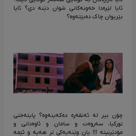
ئایا لێرەدا خەونەکانی شوان دێنە دی؟ ئایا
بێریوان چاک دەبێتەوە؟
چۆن بیر لە ئەنقەرە دەکەینەوە؟ پایتەختی
تورکیا، سەروەت و سامان و ئاوەدانی و
مۆدێرنیتە !!! یان وێنەیەکی تر هەیە و ئێمە