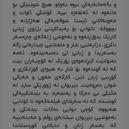
و باڵەخانەیەکی نیوە تەواو، هیچ شوێنێکی بۆ
مانەوە لە ئەنقەرە نییە. کۆشکی ئاوات و
خەونەکانی ئێستا شوقەیەکی هەژارانە و
بچووکە. ناتوانێ بۆ پەیداکردنی بژێوی ژیانی
کارێک بدۆزێتەوە و نەخۆشی ژنەکەی چارەسەر
ناکرێ. دژایەتیی شار و ململانێی چینایەتی زاڵە
بەسەریدا و ژیانی لێ دەسەنێتەوە. ئەمە
دەتوانێت گێڕانەوەی زۆرێک لە کۆچبەران بێت
که لە گوندەوە بۆ شار بە هیوای گۆڕانکاری و
گۆڕینی ژیان دێن. کارگەی خەون و خەیاڵی
شوان دەڕوخێت. بێریوان لە ژوورێکی سارد، لە
ماڵێکی بێ دەرگا و پەنجەرە، بە بێدەنگییەکی
کوشندە، کە لە سەرەتای فیلمەکەوە تا کۆتایی
هەبووە، کۆچی دوایی دەکات. بێدەنگی و
نەخۆشیی بێریوان نیشانەی زوڵم و مەینەتییە
کە بەسەر ژنان و دایکانی کوردستاندا