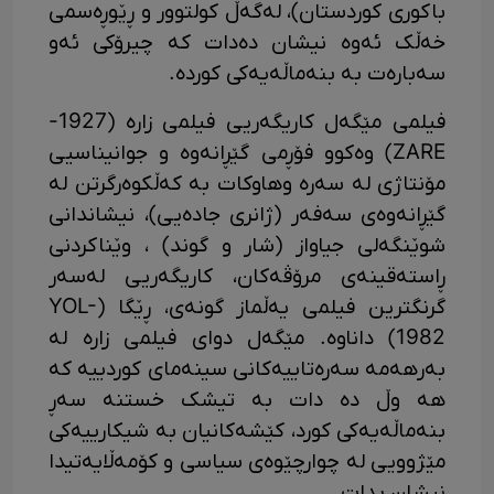
باکوری کوردستان)، لەگەڵ کولتوور و ڕێوڕەسمی
خەڵک ئەوە نیشان دەدات کە چیرۆکی ئەو
سەبارەت بە بنەماڵەیەکی کورده.
فیلمی مێگەل کاریگەریی فیلمی زاره­ (1927-
ZARE) وەکوو فۆڕمی گێڕانەوە و جوانیناسیی
مۆنتاژی له سە­ره وهاوکات بە کەڵکوەرگرتن لە
گێڕانەوە­ی سەفەر (ژانری جادەیی)، نیشاندانی
شوێنگەلی جیاواز (شار و گوند) ، وێناکردنی
ڕاستەقینەی مرۆڤەکان، ­کاریگەریی لەسەر
گرنگترین فیلمی یەڵماز گونەی، ڕێگا (YOL-
1982) داناوه. مێگەل دوای فیلمی زارە له
بەرهەمە سەرەتاییەکانی سینەمای کوردییه که
هه وڵ ده دات به تیشک خستنه سە­ڕ
بنەماڵەیەکی کورد، کێشەکانیان بە شیکارییەکی
مێژوویی لە چوارچێوەی سیاسی و کۆمەڵایەتیدا
نیشان بدات.