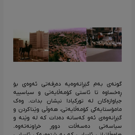
گونەی بەم گێڕانەوەیە دەرفەتی ئەوەی بۆ
ڕەخساوە تا ئاستی کۆمەڵایەتی و سیاسییە
جیاوازەکان لە تورکیادا نیشان بدات. وەک
مامۆستایەکی کۆمەڵایەتی، هەوڵی وێناکردن و
گێڕانەوەی ئەو کەسانە دەدات کە لە وێنە و
سیاسەتی دەسەڵات دوور خراونەتەوە.
هاووڵاتیانی ئاسایی کە بە شێوەیەکی ئاسایی