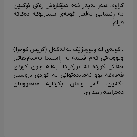
کراوە. هەر لەبەر ئەم هۆکارەش ​​زەکی ئۆکتێن
بە ڕێنمایی یە­ڵماز گونە­ی سیناریۆکە دەکاتە
فیلم.
. گونەی لە وتووێژێک لە لەگەڵ (کریس کوچرا)
وتوویەتی ئەم فیلمە لە ڕاستیدا بەسەرھاتی
خەڵکی کوردە لە تورکیادا، بەڵام چون کوردی
قەدەغە بوو نەماندەتوانی بە کوردی دروستی
بکەین. گەر وامان بکردایە ھەموومان
دەخراینە زیندان.