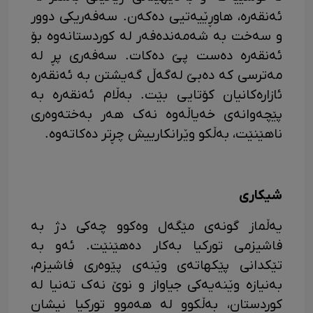
ئەنقەرە، هاوڕێیەتیی دەکەن. سەفەر­یکی دوور
و سەخت بە شەمەندەفەر لە کوردستانەوە بۆ
ئەنقەرە دەست پێ دەکات. سەفەری پڕ لە
مەترسی کە دەبێ لەگەڵ گەیشتن بە ئەنقەرە
ئازارەکانیان کۆتایی بێت. بەڵام ئەنقەرە بە
پێچەوانەی خەیاڵەوە نەک هەر بەختەوەری
ناهێنێت، بەڵکو وێرانکارییش چڕتر دەکاتەوە.
شیکاری
یە­ڵماز گونە­ی مێگەل وەکوو چەکی دژ بە
فاشیزمی تورکیا بەکار دەهێنێت. ئەو بە
تێکدانی پێکهاتەی وێنەی پێوەری فاشیزم،
بەنیازە وێنەیەکی جیاواز و نوێ نەک تەنیا لە
کوردستان، بەڵکوو لە هەموو تورکیا نیشان