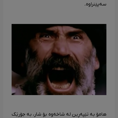
سەپێنراوە.
هامۆ بە تێپەڕین لە شاخەوە بۆ شار، بە جۆرێک