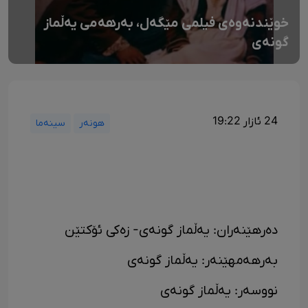
خوێندنەوەی فیلمی مێگەل، بەرهەمی یەڵماز
گونەی
24 ئازار 19:22
هونەر
سینەما
دەرهێنەران: یەڵماز گونەی- زەکی ئۆکتێن
بەرهەمهێنەر: یەڵماز گونەی
نووسەر: یەڵماز گونەی