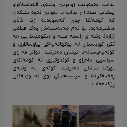
بدات. دەیەوێت زۆرترین وێنەی قەدەغەکراو
پیشانی بینەران بدات تا بتوانن لەوە تێبگەن
کە کۆمەڵگا چۆن کەوتووە­ته ژێر ئاڵای
فاشیزمەوە. بۆ ئەم مەبەستەش وەک فیلمی
(زاره)، وێنه ی ڕاسته قینه و دیکۆمێنتاریی خه
ڵکی کوردستان لە پێکهاتەیەکی پیاوسالاری و
کۆنەپەرستانەدا نیشان دەدرێت. دواتر فه زای
سیاسیی داخراو و توندوتیژی لە کۆمەڵگای
تورکیا نیشان دەدرێت. گونە­ی به وێنەی
ڕەخنەگرانە و سیستەمیکی نوێ له وێنەکان
ڕێکدەخات.