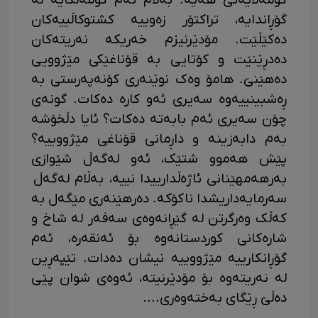
کۆمەڵایەتی هە­یه. بەڵام ئەم کۆمەڵگایە لە
گۆڕاندایە، تراکتۆر زەوییە کشتوکاڵییەکان
دەکێڵێت. مۆدێرنیزم خەریکە نەریتەکان
دەدڕێنێت و کۆتایی بە قۆناغێکی مێژوویی
دەهێنێ. هامۆ وەک نوێنەری کۆنەپەرستی بە
ڕەشبینییەوە سەیری ئەو کارە دەکات. گونەی
چۆن سەیری ئەم بابەتە دەکات؟ ئایا دڵخۆشە
بەم دابەزینە و داڕمانی قۆناغی مێژووییه؟
پێش هەموو شتێک، ئەو لەگەڵ شێوازی
بەرهەمهێنانی ئاژەڵدارییدا نییه، بەڵام لەگەڵ
سەرمایەداریشدا ناکۆکە. دەرهێنەری مێگەل به
کەڵک وەرگرتن لە گێڕانەوەی سەفەر لە شاخ و
شارەکانی کوردستانەوە بۆ ئەنقەرە، ئەم
گۆڕانکارییە مێژووییە نیشان دەدات. تێپەڕین
لە نەریتەوە بۆ مۆدێرنیتە، ئەوەی شوان پێی
دەڵێ ڕێگای بەختەوەری....