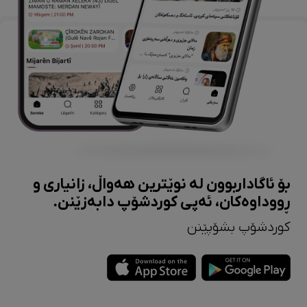
بۆ ئاگاداربوون لە نوێترین هەواڵ، زانیاری و
ڕووداوەکان، ئەپی کوردشۆپ دابەزێنن.
کوردشۆپ بشۆپێنن