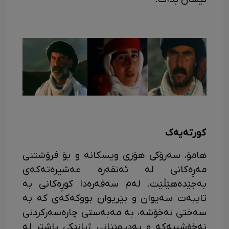
کورتەیەک
هامۆ، سەرۆکی هۆزی ویسکانه و بۆ فرۆشتنی
مەڕەکانی لە ئەنقەرە عەشیرەتەکەی
بەجێدەهێڵێت. لەم سەفەرەدا کوڕەکانی بە
تایبەت سەیوان و بێریوان بووکەکەی کە بە
سەختی نەخۆشە، بە مەبەستی چارەسەرکردنی
نەخۆشییەکە و بەدیهێنانی ژیانێکی باشتر لە