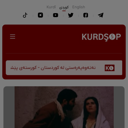
English
كوردی
Kurdî
نەتەوەپەرەستی لە کوردستان - کورستەی پێشڤەچوونی مێژووی