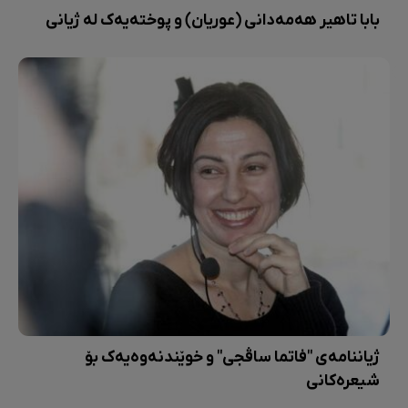
بابا تاهیر هەمەدانی (عوریان) و پوختەیەک لە ژیانی
ژیاننامەی "فاتما ساڤجی" و خوێندنەوەیەک بۆ
شیعرەکانی