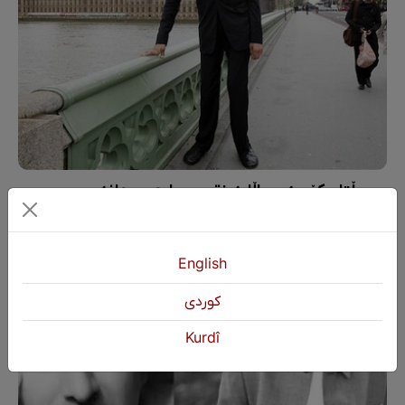
سوڵتان کۆسەن، باڵابەرزترین پیاوی جیهانە
English
كوردی
Kurdî