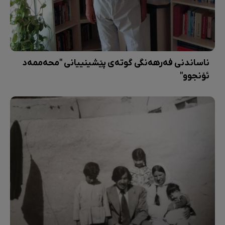
ناساندنی فەرهەنگی گوتەی پێشینییانی "محەممەد
ئۆنجوو"