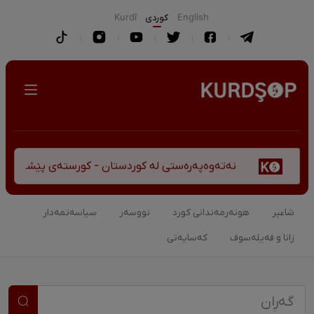
English
كوردی
Kurdî
ەپەرەستی لە کوردستان - کورستەی پێشڤەچوونی مێژوویی و کەلتوو
شاعیر
هونەرمەندانی کورد
نووسەر
سیاسەتمەدار
زانا و فەیلەسوف
کەسایەتی