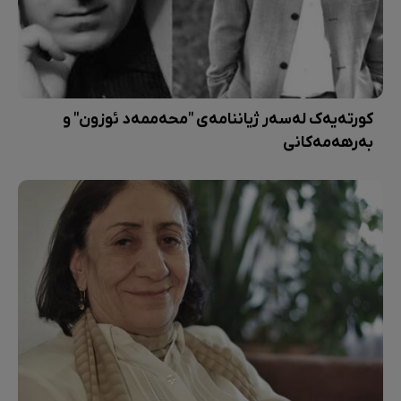
کورتەیەک لەسەر ژیاننامەی "محەممەد ئوزون" و
بەرهەمەکانی