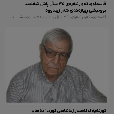
قاسملوو، ئەو ڕێبەرەی ٣٥ ساڵ پاش شەهید
بوونیشی ڕێبازەکەی هەر زیندووە
قاسملوو، ئەو ڕێبەرەی ٣٥ ساڵ پاش شەهید بوونیشی ڕێبازەکەی هەر زیندووە
کورتەیەک لەسەر زمانناسی کورد، "دەهام