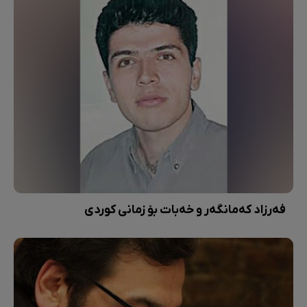
فەرزاد کەمانگەر و خەبات بۆ زمانی کوردی