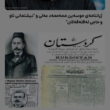
ژیاننامەی حوسەین محەممەد عەلی و "نیشتمانی ئاو
و حاجی لەقلەقەکان"