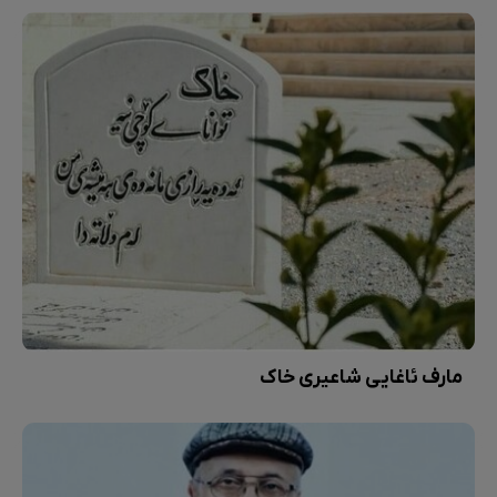
مارف ئاغایی شاعیری خاک