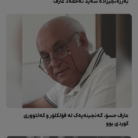
بەرزەنجیزادە سەید ئەحمەد عارف
عارف حسۆ، گەنجینەیەک لە فۆلکلۆر و کەلتووری
کوردی بوو