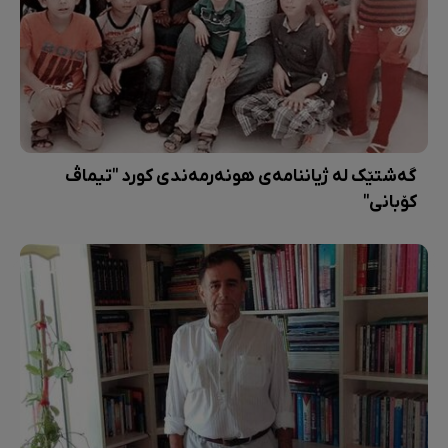
گەشتێک لە ژیاننامەی هونەرمەندی کورد "تیماڤ
کۆبانی"