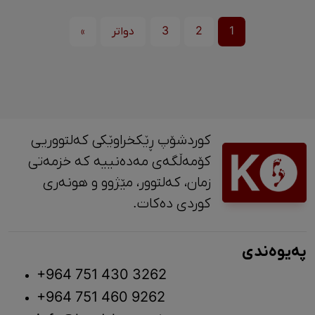
1
2
3
دواتر
»
کوردشۆپ ڕێکخراوێکی کەلتووریی
کۆمەڵگەی مەدەنییە کە خزمەتی
زمان، کەلتوور، مێژوو و ‎هونەری
کوردی دەکات.
پەیوەندی
+964 751 430 3262
+964 751 460 9262