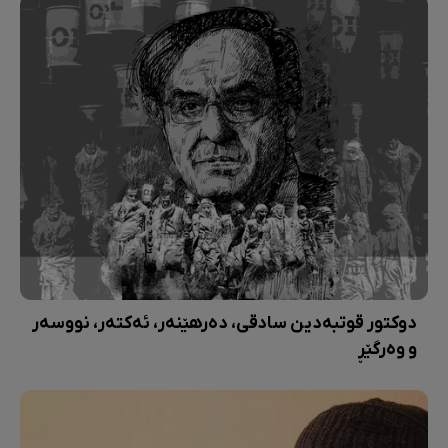
دوکتور قوتبەدین سادقی، دەرهێنەر، ئەکتەر، نووسەر
و وەرگێڕ