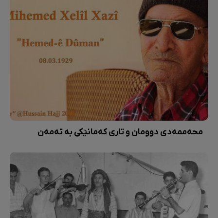
محەممەدی دوومان و تاری کەمانێکی بە تەمەن