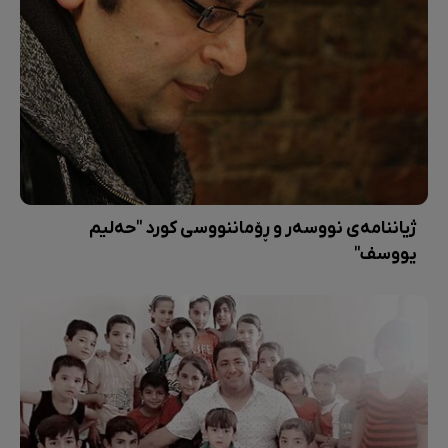
ژیاننامەی نووسەر و ڕۆماننووسی کورد "حەلیم
یووسف"