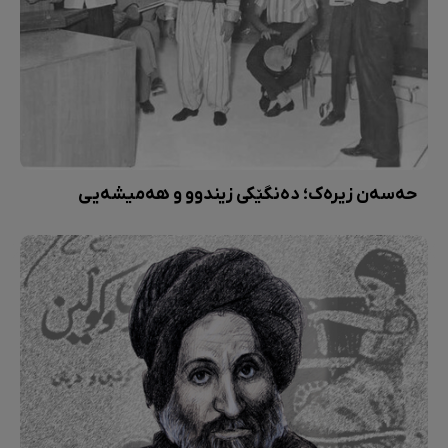
حەسەن زیرەک؛ دەنگێکی زیندوو و هەمیشەیی