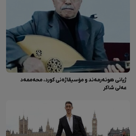
ژیانی هونەرمەند و مۆسیقاژەنی کورد، محەممەد
عەلی شاکر