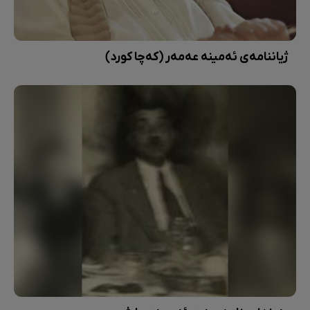
ژیاننامەی ئەمینە عەمەر (کەچا کورد)