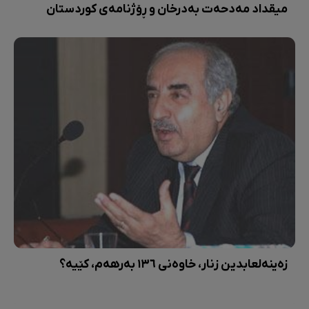
میقداد مەدحەت بەدرخان و ڕۆژنامەی کوردستان
زەینەلعابدین زنار، خاوەنی ١٣٦ بەرهەم، کێیە؟