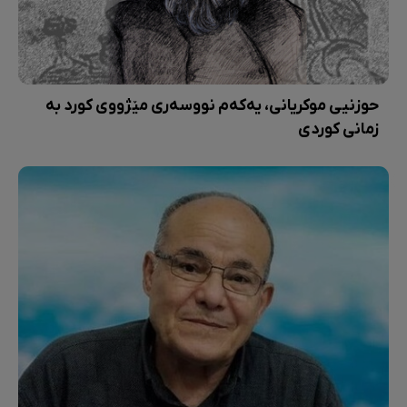
حوزنیی موکریانی، یەکەم نووسەری مێژووی کورد بە
زمانی کوردی