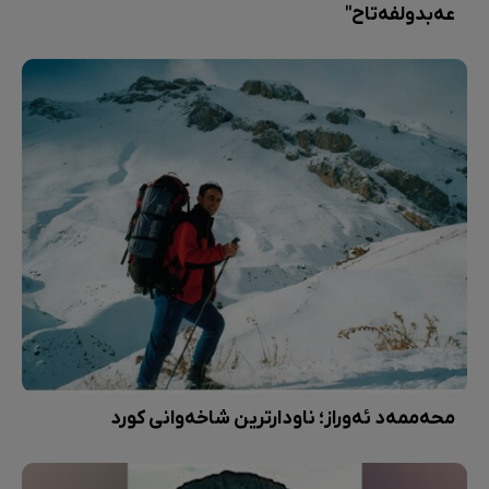
عەبدولفەتاح"
محەممەد ئەوراز؛ ناودارترین شاخەوانی کورد