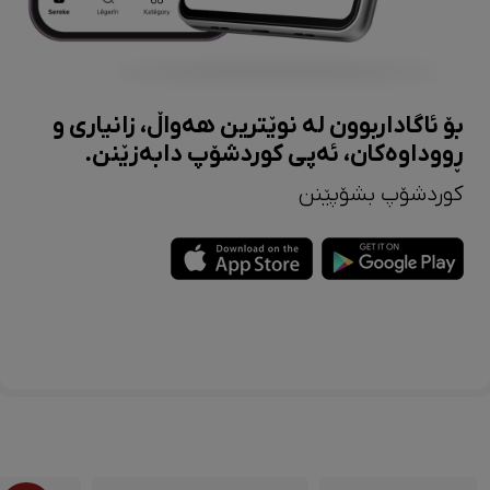
بۆ ئاگاداربوون لە نوێترین هەواڵ، زانیاری و
ڕووداوەکان، ئەپی کوردشۆپ دابەزێنن.
کوردشۆپ بشۆپێنن