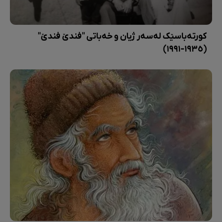
کورتەباسێک لەسەر ژیان و خەباتی "فندێ فندێ"
(١٩٣٥-١٩٩١)