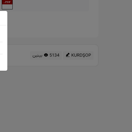
د
KURDŞOP
5134 بینین