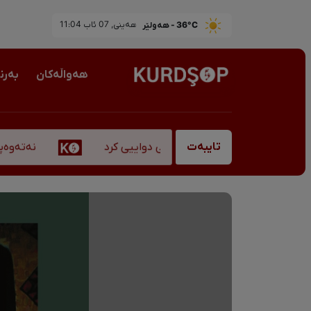
36°C - هەولێر
ھەینی, 07 ئاب 11:04
هەواڵەکان
بەرن
نەتەوەپەرەس
اوبانگ، "قادر سۆفیانی" کۆچی دواییی کرد
تایبەت