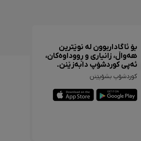
بۆ ئاگاداربوون لە نوێترین
هەواڵ، زانیاری و ڕووداوەکان،
ئەپی کوردشۆپ دابەزێنن.
کوردشۆپ بشۆپێنن