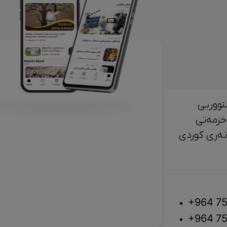
تووریی
خزمەتی
لتوور، مێژوو و ‎هونەری کوردی
+964 75
+964 75