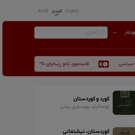
English
كوردی
Kurdî
نەر
قاسملوو، ئەو ڕێبەرەی ٣٥ ساڵ پاش شەهید بوونیشی ڕێبازەکەی هەر زیندووە
اسی
کورد و کوردستان
کۆمەڵێک نووسەری بیانی
کوردستان، نیشتمانی