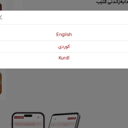
ابەزاندنی کتێب
English
كوردی
Kurdî