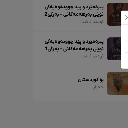
پیرەمێرد و پێداچوونەوەیەکی
نوێی بەرهەمەکانی - بەرگی2
ئومێد ئاشنا
پیرەمێرد و پێداچوونەوەیەکی
نوێی بەرهەمەکانی - بەرگی1
ئومێد ئاشنا
بۆ کوردستان
هەژار