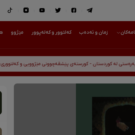
امەکان
زمان و ئەدەب
کەلتوور و کەلەپوور
مێژوو
هو
تی لە کوردستان - کورستەی پێشڤەچوونی مێژوویی و کەلتووری-سی