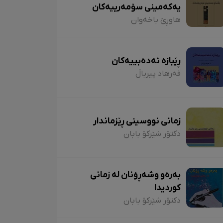
یەکەمینی سۆمەرییەکان
هاوڕێ باخەوان
ڕێبازە ئەدەبییەکان
فەرهاد پیرباڵ
زمانی نووسینی ڕێزماندار
دکتۆر شێرکۆ بابان
بەرەو وشەڕۆنان لە زمانی
کوردیدا
دکتۆر شێرکۆ بابان