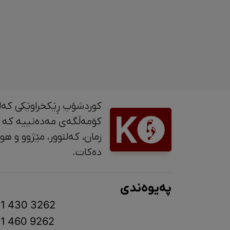
کوردشۆپ ڕێکخراوێکی کەل
کۆمەڵگەی مەدەنییە کە 
زمان، کە
دەکات.
پەیوەندی
1 430 3262
1 460 9262