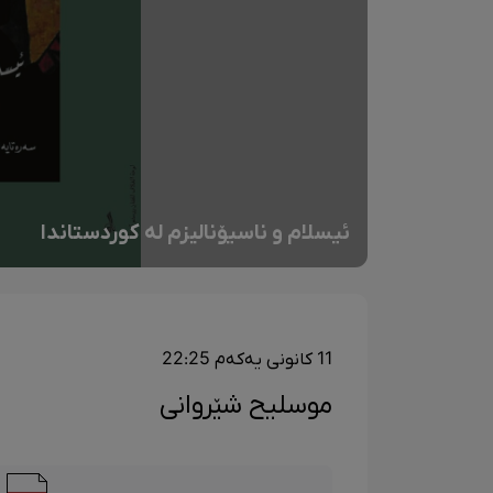
ئیسلام و ناسیۆنالیزم لە کوردستاندا
11 کانونی یەکەم 22:25
موسلیح شێروانی