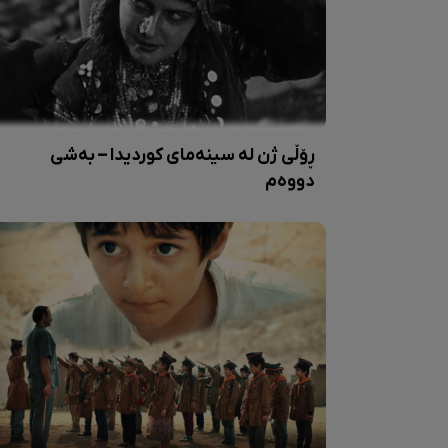
ڕۆڵی ژن لە سینەمای کوردیدا – بەشی
دووەم