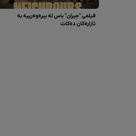
فیلمی "جیران" باس لە بیرەوەرییە بە
ئازارەکان دەکات