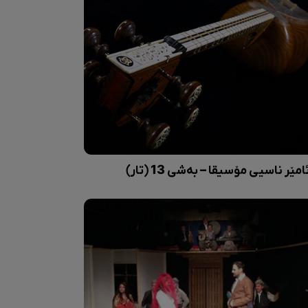
امێر ناسیی مۆسیقا – بەشی 13 (تار)