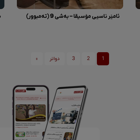
ئامێر ناسیی مۆسیقا – بەشی 9 (تەمبوور)
ش
1
2
3
دواتر
»