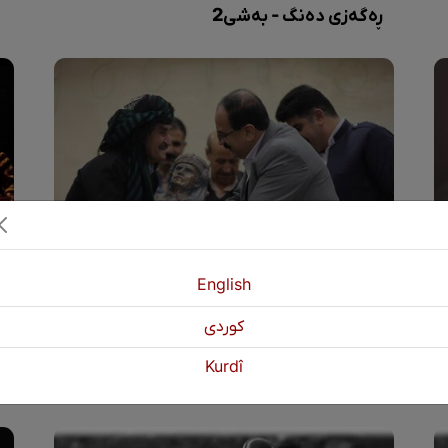
ڕەگەزی دەنگ - بەشی2
English
كوردی
خەڵاتی ساڵانەی "سەید محەممەدی
پ
سەفایی"
Kurdî
دەرکەوتنێکی نوێی ناوچەی هەوشار لە بواری هونەرییەوە