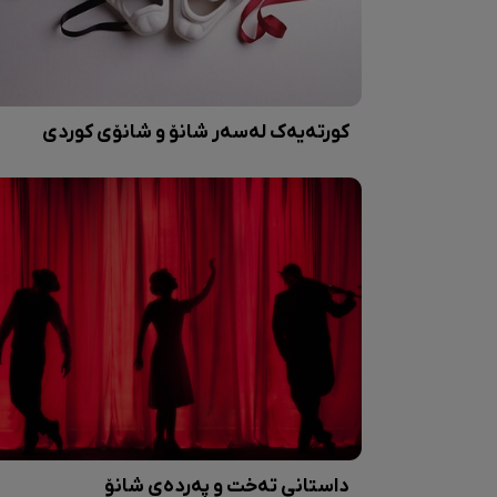
کورتەیەک لەسەر شانۆ و شانۆی کوردی
داستانی تەخت و پەردەی شانۆ