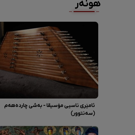
هونەر
ئامێری ناسیی مۆسیقا - بەشی چاردەهەم
(سەنتوور)