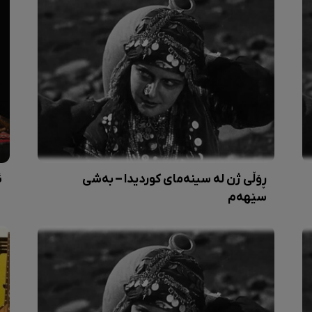
ڕۆڵی ژن لە سینەمای کوردیدا – بەشی
ئ
سێهەم