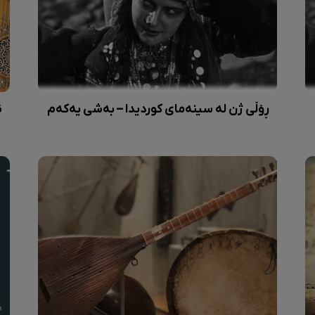
ڕۆڵی ژن لە سینەمای کوردیدا – بەشی یەکەم
ئ