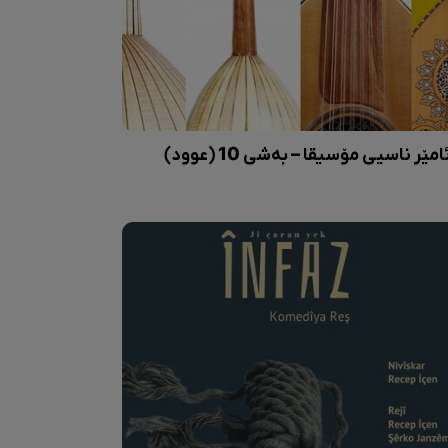
امێر ناسیی مۆسیقا – بەشی 10 (عوود)