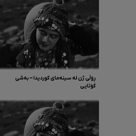
ڕۆڵی ژن لە سینەمای کوردیدا – بەشی
کۆتایی