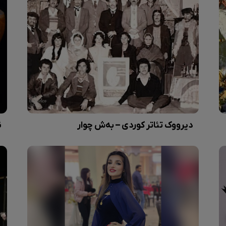
دیرووک تئاتر کوردی – بەش چوار
ئ