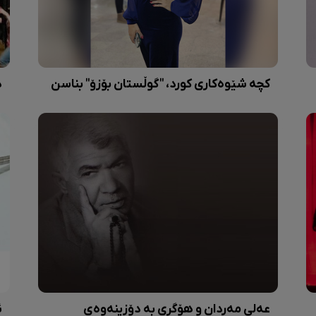
کچە شێوەکاری کورد، "گوڵستان بۆزۆ" بناسن
د
عەلی مەردان و هۆگری بە دۆزینەوەی
ئ