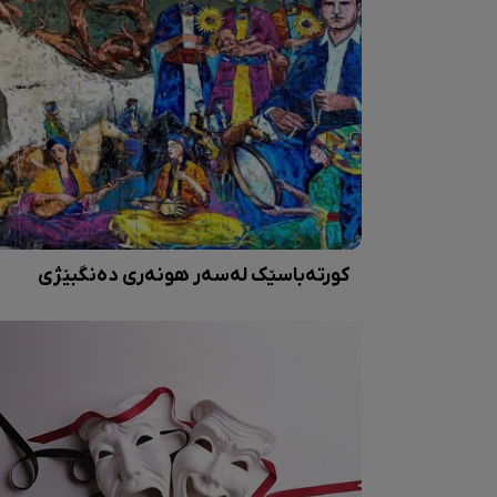
کورتەباسێک لەسەر هونەری دەنگبێژی