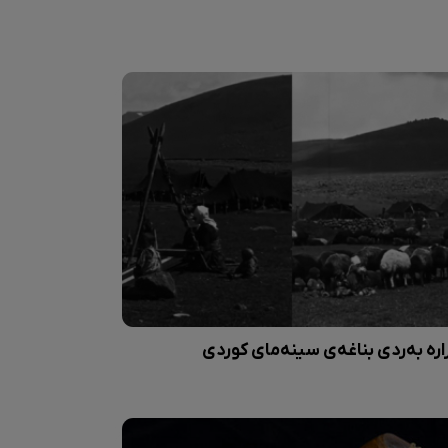
اره بەردی بناغەی سینەمای کوردی