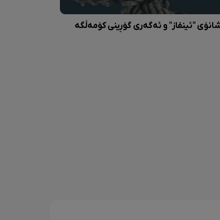
انۆی "ئینفاز" و ئەگەری گۆڕینی کۆمەڵگە