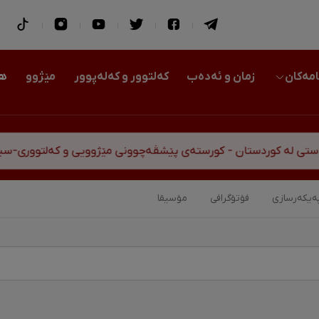
امەکان
زمان و ئەدەب
کەلتوور و کەلەپوور
مێژوو
هو
ن - کورستەی پێشڤەچوونی مێژوویی و کەلتووری-سیاسی
ەیکەرسازی
فۆتۆگرافی
مۆسیقا