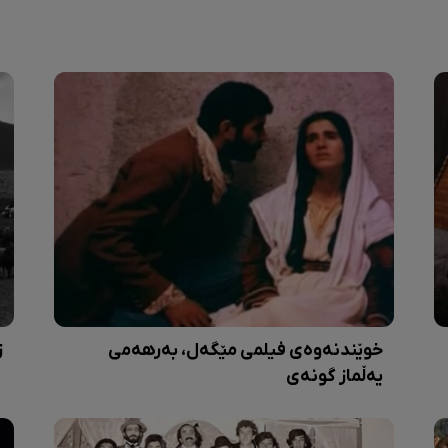
خوێندنەوەی فیلمی مێگەل، بەرهەمی
ز
یەڵماز گونەی