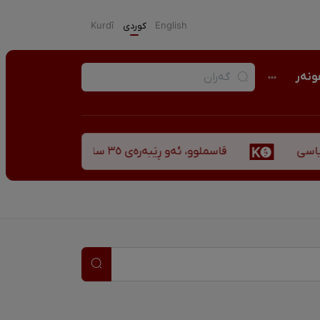
English
كوردی
Kurdî
نەر
قاسملوو، ئەو ڕێبەرەی ٣٥ ساڵ پاش شەهید بوونیشی ڕێبازەکەی هەر زیندووە