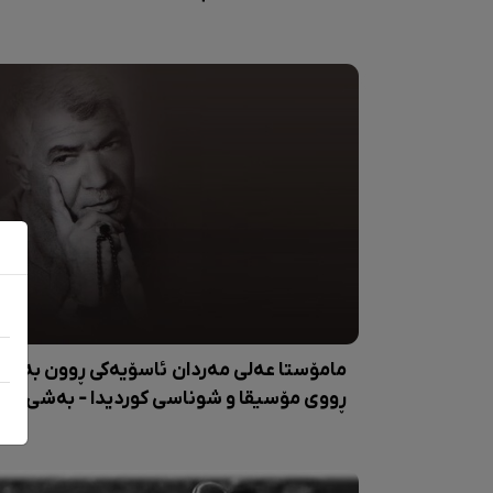
مامۆستا عەلی مەردان ئاسۆیەکی ڕوون بە
ڕووی مۆسیقا و شوناسی کوردیدا - بەشی ١