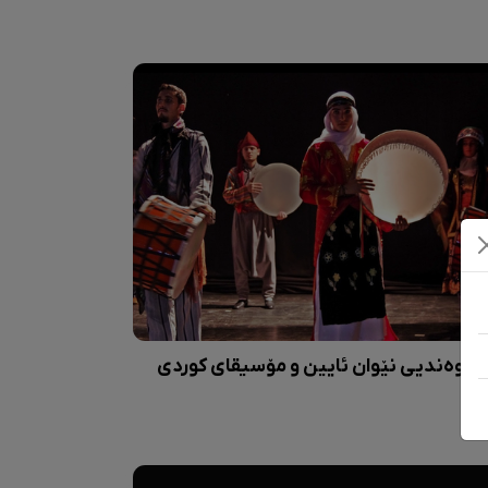
ەیوەندیی نێوان ئایین و مۆسیقای کوردی