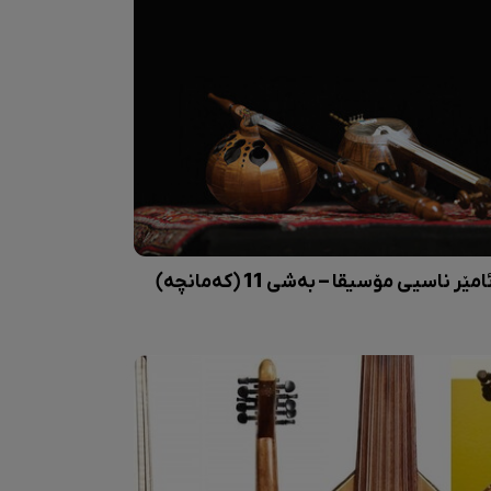
امێر ناسیی مۆسیقا – بەشی 11 (کەمانچە)