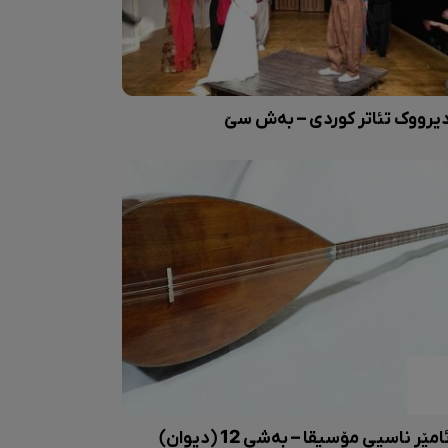
یرووک تئاتر کوردی – بەش سێ
امێر ناسیی مۆسیقا – بەشی 12 (دیوان)