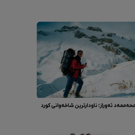
حەممەد ئەوراز؛ ناودارترین شاخەوانی کورد