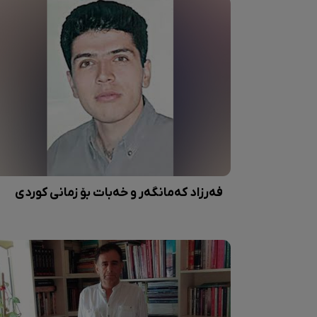
فەرزاد کەمانگەر و خەبات بۆ زمانی کوردی