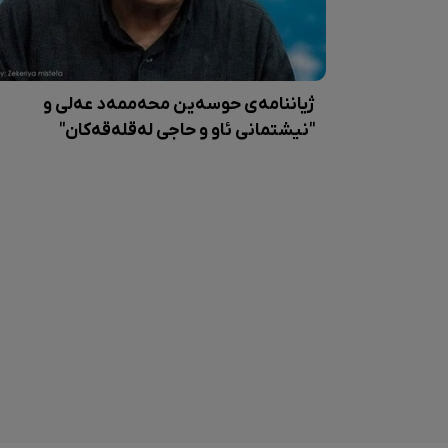
ژیاننامەی حوسەین محەممەد عەلی و
"نیشتمانی ئاو و حاجی لەقلەقەکان"