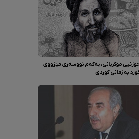
وزنیی موکریانی، یەکەم نووسەری مێژووی
ورد بە زمانی کوردی