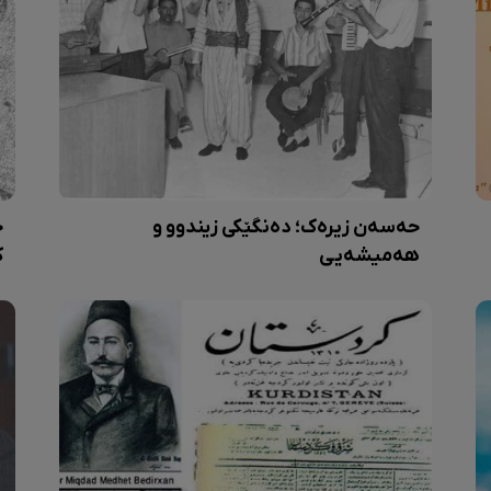
حەسەن زیرەک؛ دەنگێکی زیندوو و
ح
هەمیشەیی
ک