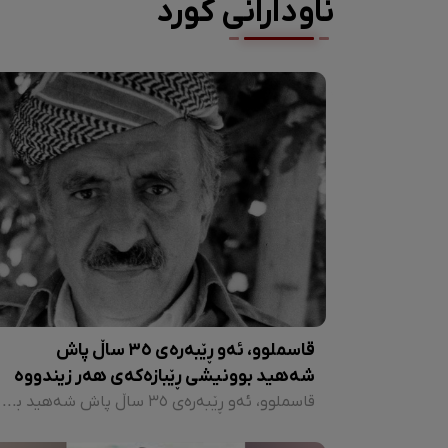
ناودارانی کورد
قاسملوو، ئەو ڕێبەرەی ٣٥ ساڵ پاش
شەهید بوونیشی ڕێبازەکەی هەر زیندووە
قاسملوو، ئەو ڕێبەرەی ٣٥ ساڵ پاش شەهید بوونیشی ڕێبازەکەی هەر زیندووە