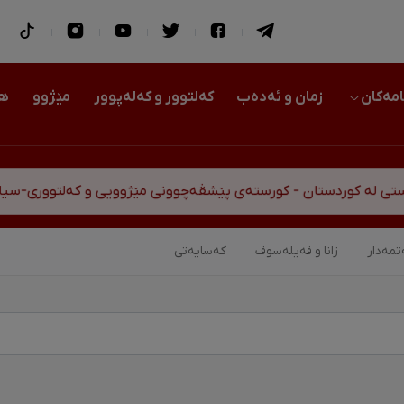
امەکان
زمان و ئەدەب
کەلتوور و کەلەپوور
مێژوو
هو
 کورستەی پێشڤەچوونی مێژوویی و کەلتووری-سیاسی
مەدار
زانا و فەیلەسوف
کەسایەتی