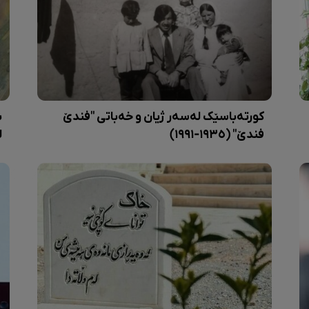
کورتەباسێک لەسەر ژیان و خەباتی "فندێ
ب
فندێ" (١٩٣٥-١٩٩١)
ل