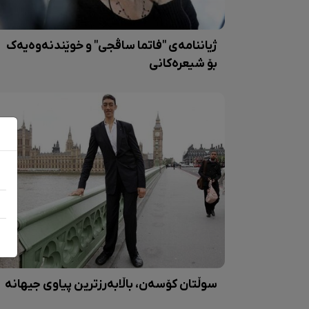
ژیاننامەی "فاتما ساڤجی" و خوێندنەوەیەک
بۆ شیعرەکانی
سوڵتان کۆسەن، باڵابەرزترین پیاوی جیهانە