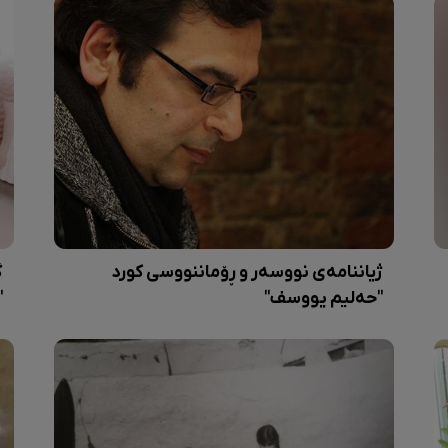
ژیاننامەی نووسەر و ڕۆماننووسی کورد
گ
"حەلیم یووسف"
"