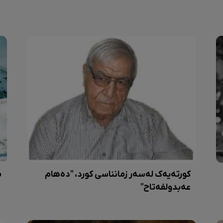
کورتەیەک لەسەر زمانناسی کورد، "دەهام
م
عەبدولفەتاح"