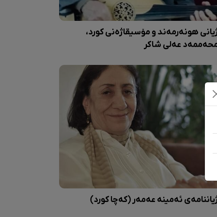
یانی هونەرمەند و مۆسیقاژەنی کورد،
حەممەد عەلی شاکر
یاننامەی ئەمینە عەمەر (کەچا کورد)