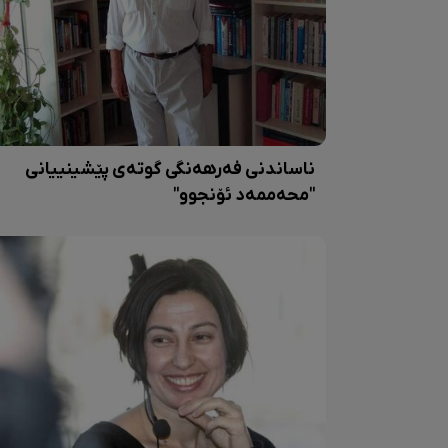
ناساندنی فەرهەنگی گوتەی پێشینییانی
"محەممەد ئۆنجوو"