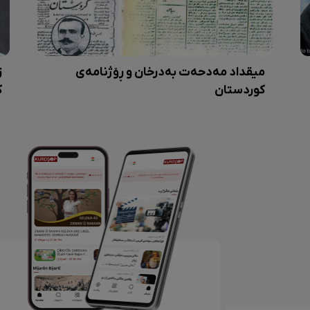
میقداد مەدحەت بەدرخان و ڕۆژنامەی
کوردستان
ک