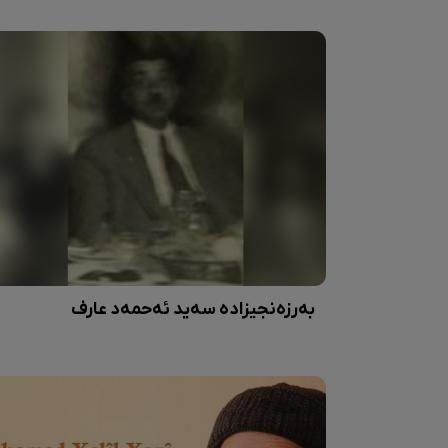
بەرزەنجیزادە سەید ئەحمەد عارف