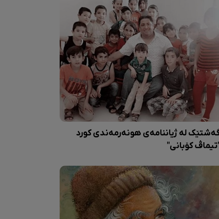
ەشتێک لە ژیاننامەی هونەرمەندی کورد
تیماڤ کۆبانی"