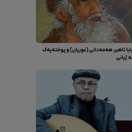
ابا تاهیر هەمەدانی (عوریان) و پوختەیەک
ە ژیانی