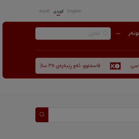
English
كوردی
Kurdî
نەر
قاسملوو، ئەو ڕێبەرەی ٣٥ ساڵ پاش شەهید بوونیشی ڕێبازەکەی هەر زیندووە