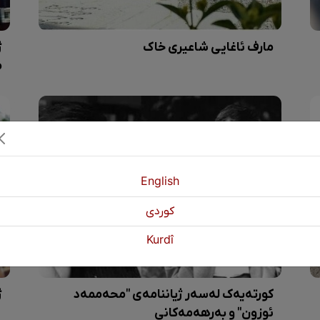
مارف ئاغایی شاعیری خاک
ژ
م
English
كوردی
Kurdî
کورتەیەک لەسەر ژیاننامەی "محەممەد
ژ
ئوزون" و بەرهەمەکانی