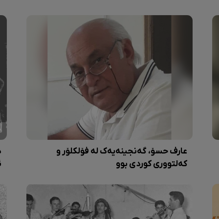
عارف حسۆ، گەنجینەیەک لە فۆلکلۆر و
د
کەلتووری کوردی بوو
ئ