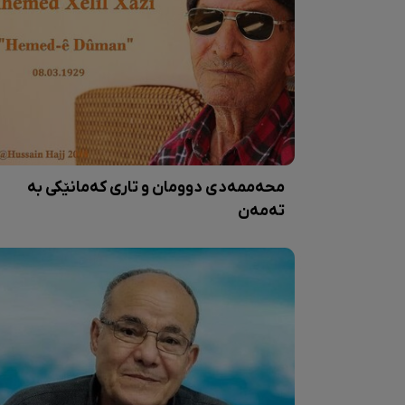
محەممەدی دوومان و تاری کەمانێکی بە
تەمەن