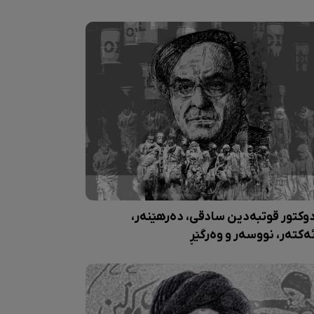
وکتور قوتبەدین سادقی، دەرهێنەر،
ەکتەر، نووسەر و وەرگێڕ