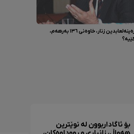
زەینەلعابدین زنار، خاوەنی ١٣٦ بەرهەم،
ێیە؟
بۆ ئاگاداربوون لە نوێترین
هەواڵ، زانیاری و ڕووداوەکان،