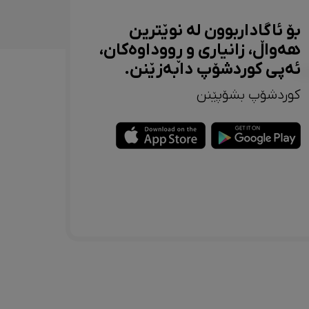
بۆ ئاگاداربوون لە نوێترین
هەواڵ، زانیاری و ڕووداوەکان،
ئەپی کوردشۆپ دابەزێنن.
کوردشۆپ بشۆپێنن