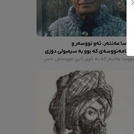
ووسا عەنتەر، ئەو نووسەر و
ۆژنامەنووسەی کە بوو بە سیمبولی دۆزی
ورد
مووسا عەنتەر کە بە ناوی ئاپێ مووساش ناسراوە، لە تەمەنێکی کەمدا باوکی لەدەست دا و لەلایەن دایکی خۆی بە ناوی فەسلا عەنتەرەوە گەورە کرا. دایە فەسلا لە ساڵانی ١٩٣٠- ١٩٤٠ لە باکووری کوردستان، یەکەم موختاری ژن بووە.