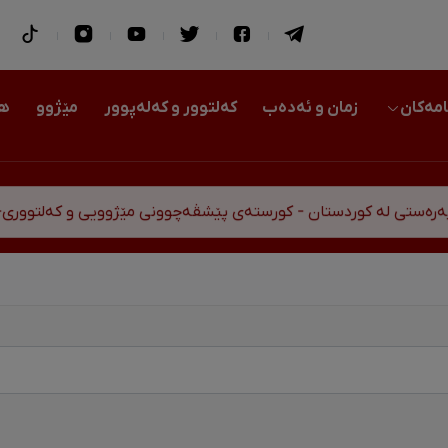
امەکان
زمان و ئەدەب
کەلتوور و کەلەپوور
مێژوو
هو
 کوردستان - کورستەی پێشڤەچوونی مێژوویی و کەلتووری-سیاسی