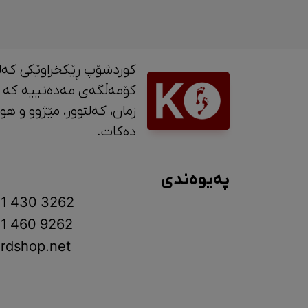
کوردشۆپ ڕێکخراوێکی کەل
کۆمەڵگەی مەدەنییە کە 
زمان، کە
دەکات.
پەیوەندی
1 430 3262
1 460 9262
rdshop.net