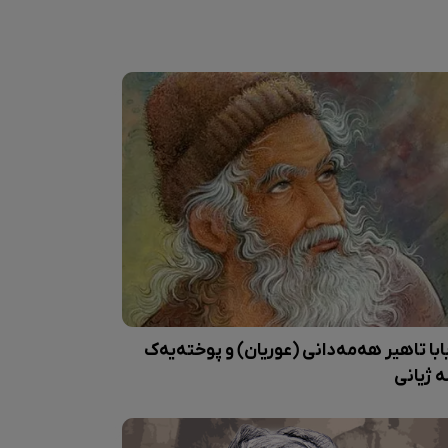
ابا تاهیر هەمەدانی (عوریان) و پوختەیەک
ە ژیانی