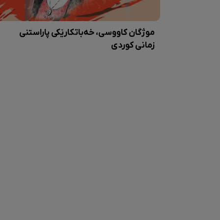
موژگان کاووسی، خەباتکارێکی پاراستنی
زمانی کوردی