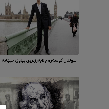
سوڵتان کۆسەن، باڵابەرزترین پیاوی جیهانە