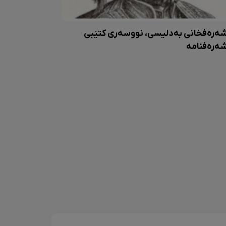
ەرەفخانی بەدلیسی، نووسەری کتێبی
ەرەفنامە