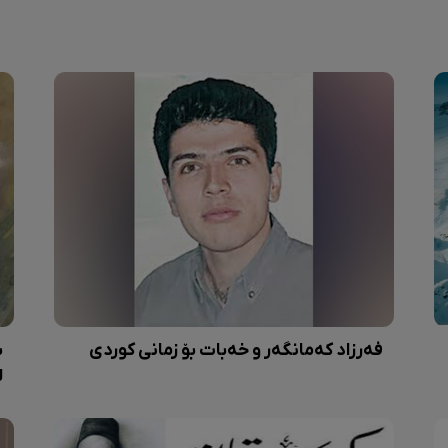
فەرزاد کەمانگەر و خەبات بۆ زمانی کوردی
ب
ل