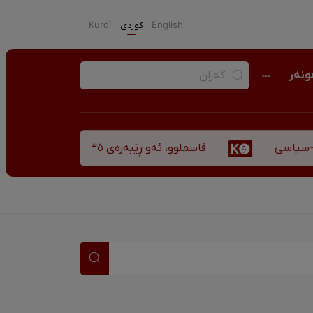
English
كوردی
Kurdî
نەر
قاسملوو، ئەو ڕێبەرەی ٣٥ ساڵ پاش شەهید بوونیشی ڕێبازەکەی هەر زیندووە