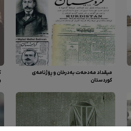
میقداد مەدحەت بەدرخان و ڕۆژنامەی
ک
کوردستان
ڕ