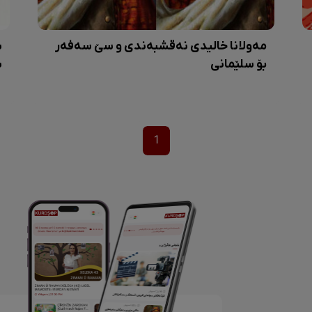
مەولانا خالیدی نەقشبەندی و سێ سەفەر
ش
بۆ سلێمانی
ش
1