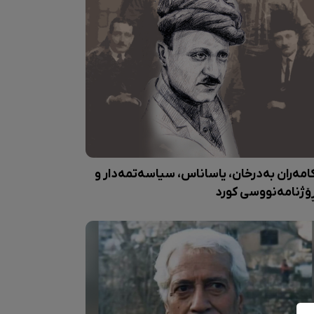
امەران بەدرخان، یاساناس، سیاسەتمەدار و
ۆژنامەنووسی کورد