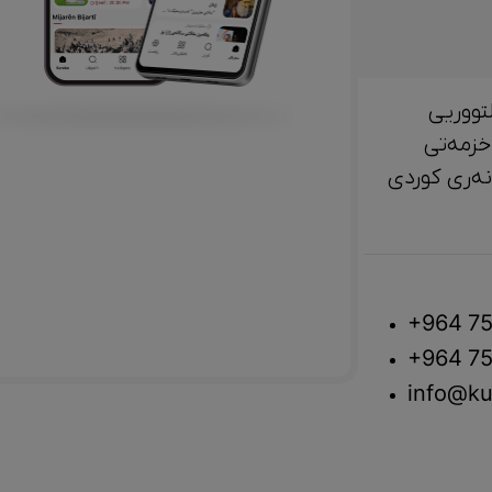
تووریی
خزمەتی
لتوور، مێژوو و ‎هونەری کوردی
+964 75
+964 75
info@ku