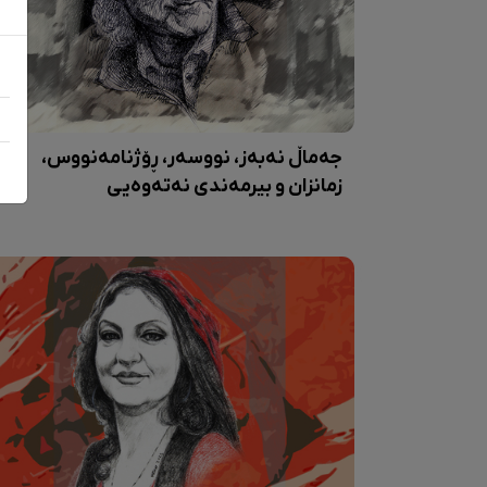
جەماڵ نەبەز، نووسەر، ڕۆژنامەنووس،
زمانزان و بیرمەندی نەتەوەیی