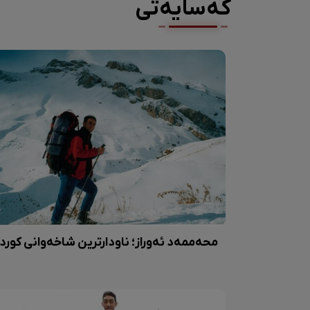
کەسایەتی
محەممەد ئەوراز؛ ناودارترین شاخەوانی کورد