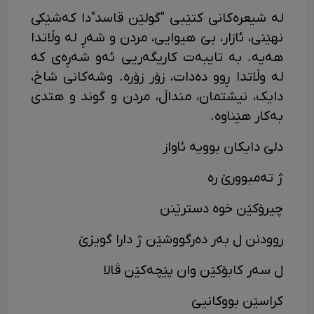
لە شیعرەکانی کتێبی "گولێن قاسد"دا کەشێکی
نهێنی، ئازار، بێ هیوایی، مردن و شەڕ لە وڵاتدا
هەیە. بە تایبەت کاریگەریی ئەو شەڕەی کە
لە وڵاتدا ڕوو دەدات، زۆر زۆرە. وشەکانی شاخ،
دایک، نیشتمان، منداڵ، مردن و گوند و هتدی
بەکار هێناوە.
دلێ دایکان بوویە ئاواز
ژ تەمبوورێ رە
چیرۆکێن خوە دسترێنن
روودنن ل بەر دەرگووشێن ژ دارا گویزێ
ل سەر کابۆکێن وان پێچەکێن ڤالا
کراسێن بووکانیێ