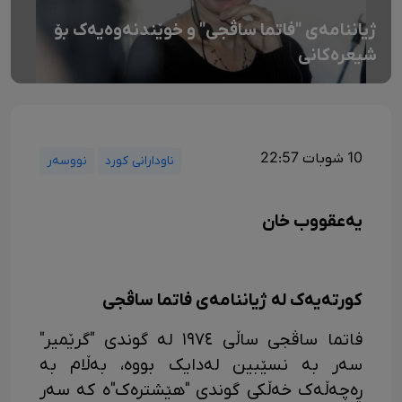
ژیاننامەی "فاتما ساڤجی" و خوێندنەوەیەک بۆ
شیعرەکانی
10 شوبات 22:57
ناودارانی کورد
نووسەر
یەعقووب خان
کورتەیەک لە ژیاننامەی فاتما ساڤجی
فاتما ساڤجی ساڵی ١٩٧٤ لە گوندی "گرێمیر"
سەر بە نسێبین لەدایک بووە، بەڵام بە
ڕەچەڵەک خەڵکی گوندی "هێشترەک"ە کە سەر