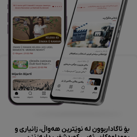
بۆ ئاگاداربوون لە نوێترین هەواڵ، زانیاری و