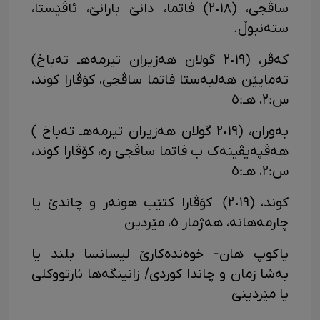
ساڤجی، (٢٠١٨) فاتما، دانێ بارانێ، ئاڤێستا،
ستەنبوڵ.
کەڤر، (٢٠١٩ گولان هەزیران تیرمەهـ تەباخ)
تەمایێن هەلبەستا فاتما ساڤجی، کۆڤارا کوند،
س:٢، هـ:٥
بەوران، (٢٠١٩ گولان هەزیران تیرمەهـ تەباخ )
هەڤپەیڤینەک ب فاتما ساڤجی رە، کۆڤارا کوند،
س:٢، هـ:٥
کوند، (٢٠١٩) کۆڤارا کتێب هونەر و چاندێ یا
چارمەهانە، هەژمار ٥، مێردین
یاکوپ هان- خوەندەکارێ لیسانسا بلند یا
بەشا زمان و چاندا کوردی/ زانینگەها ئارتووکلی
یا مێردینێ