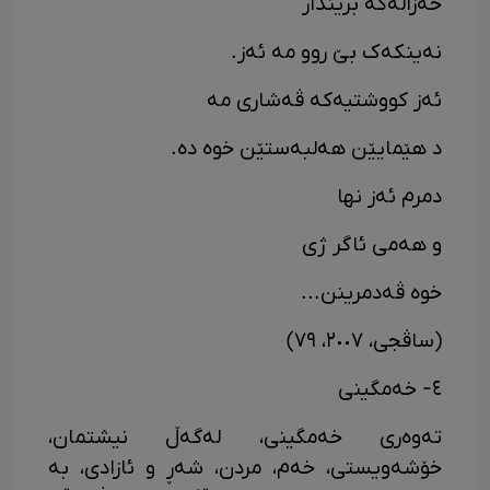
خەزالەکە بریندار
نەینکەک بێ روو مە ئەز.
ئەز کووشتیەکە ڤەشاری مە
د هێمایێن هەلبەستێن خوە دە.
دمرم ئەز نها
و هەمی ئاگر ژی
خوە ڤەدمرینن...
(ساڤجی، ٢٠٠٧، ٧٩)
٤- خەمگینی
تەوەری خەمگینی، لەگەڵ نیشتمان،
خۆشەویستی، خەم، مردن، شەڕ و ئازادی، بە