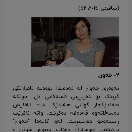
(ساڤجی، ٢٠١٤، ٥٢)
٢- خەون
تەوەری خەون لە ئەدەبدا بووەتە ئامرازێکی
گرینگ بۆ دەربڕینی قسەکانی دڵ. چونکە
هەندێکجار گوتنی هەندێک شت لەلایەن
دەسەڵاتەوە قەدەغە دەکرێت، واتە ناکرێت
ڕاستەوخۆ دەریببڕیت، لەو کاتەدا "خەون"
یارمەتیی نووسەران دەدات. سنوور، شوێن و