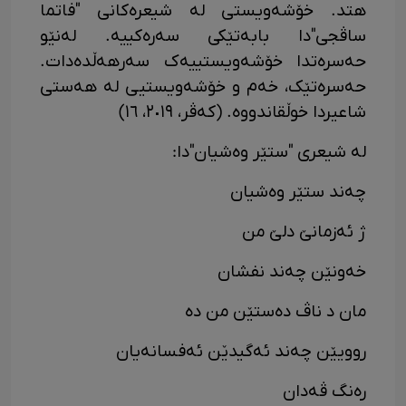
هتد. خۆشەویستی لە شیعرەکانی "فاتما
ساڤجی"دا بابەتێکی سەرەکییە. لەنێو
حەسرەتدا خۆشەویستییەک سەرهەڵدەدات.
حەسرەتێک، خەم و خۆشەویستیی لە هەستی
شاعیردا خوڵقاندووە. (کەڤر، ٢٠١٩، ١٦)
لە شیعری "ستێر وەشیان"دا:
چەند ستێر وەشیان
ژ ئەزمانێ دلێ من
خەونێن چەند نفشان
مان د ناڤ دەستێن من دە
روویێن چەند ئەگیدێن ئەفسانەیان
رەنگ ڤەدان