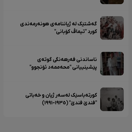
گەشتێک لە ژیاننامەی هونەرمەندی
کورد "تیماڤ کۆبانی"
ناساندنی فەرهەنگی گوتەی
پێشینییانی "محەممەد ئۆنجوو"
کورتەباسێک لەسەر ژیان و خەباتی
"فندێ فندێ" (١٩٣٥-١٩٩١)