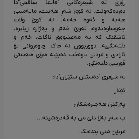
زۆری لە شیعرەکانی "فاتما ساڤجی"دا
دەردەکەوێت. لە کوێ شەڕ هەبێت، ماتەمینی
هەیە و ئەوە خەمە. لە کوێ وڵات
چەوساوەتەوە، لەوێ خەم و پەژارە زیاترە.
ئاشقێک کە بە مەعشووق ناگات، خەم و
دڵتەنگییە. دووربوون لە خاک، چاوەڕوانی بۆ
ئازادی و مردنی ناوەخت دەبێتە هۆی هەستی
قورسی دڵتەنگی.
لە شیعری "دەستێن ستێران"دا:
ئێڤار
پەرکێن هەجیرەشکان
ب سەر بەزا دلێ من بە ڤەدرەشینە...
مرنێن منی بێدەنگ