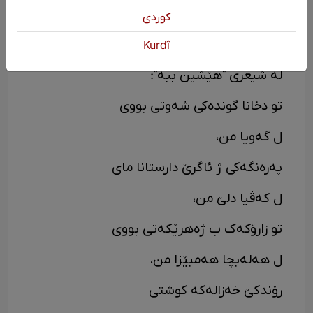
ب هەر دو بسکێن خەونا من ڤە؟...
كوردی
(بیرا برینێ)
Kurdî
لە شیعری "هێشین ببە":
تو دخانا گوندەکی شەوتی بووی
ل گەویا من،
پەرەنگەکی ژ ئاگرێ دارستانا مای
ل کەڤیا دلێ من،
تو زارۆکەک ب ژەهرێکەتی بووی
ل هەلەبچا هەمبێزا من،
رۆندکێ خەزالەکە کوشتی