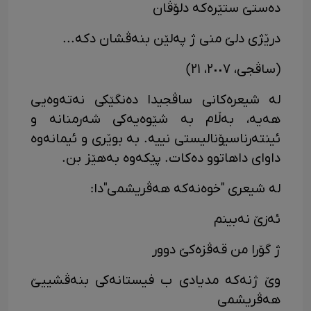
دەستێ ستێرەکە دلۆڤان
درێژی دلێ منی ژ پەلێن بنەڤشان دکە...
(ساڤجی، ٢٠٠٧، ٢١)
لە شیعرەکانی ساڤجیدا دەنگێکی نەتەوەیی
هەیە، بەڵام بە شێوەیەکی شەرمنانە و
ئینتەرناسیۆنالیستی نییە. بە بوێری و ئیمانەوە
داوای داهاتوو دەکات. پێکەوە بەهێز بن.
لە شیعری "خوەنەکە هەڤریشمی"دا:
ئەزێ نەبینم
ژ گۆرا من قەڤزەکێ دوور
وێ ژنەکە مدیادی ب فیستانەکی بنەڤشییێ
هەڤریشمی