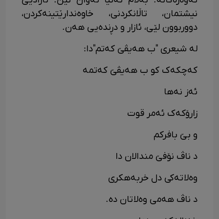
تەوەرەکانە. بەڵام تەنیا ئەوان نین. ئازادیی
نیشتمان، تاڵانکردنی، خاوەندارێتینەکردن،
دووربوون لێی، ئازار و دڕندەیی هەن.
لە شیعری "ب هەیڤێ کەتم"دا:
کەچکەک کو ب هەیڤێ کەتمە
ئەز نەها
زارۆکەک ئەمر قوت
و بێ بافرکم
د ناڤ نۆفێ مندالان دا
وەلاتەکی دل خربەهکری
د ناڤ هەمی وەلاتان دە.