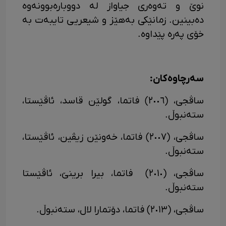
نوێ و تەوەری جیاواز لە دووبارەبوونەوە
دەبینین. زمانێکی بەهێز و شیعریی تایبەت بە
خۆی پەرە پێداوە.
سەرچاوەکان:
ساڤجی، (٢٠٠٦) فاتما، گولێن قاسد، ئاڤێستا،
ستەنبوڵ.
ساڤجی، (٢٠٠٧) فاتما، خەونێن زیڤین، ئاڤێستا،
ستەنبوڵ.
ساڤجی، (٢٠١٠) فاتما، بیرا برینێ، ئاڤێستا
ستەنبوڵ.
ساڤجی، (٢٠١٣) فاتما، دۆتمارا لال، ستەنبوڵ.