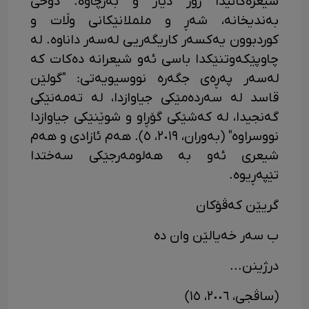
شیعرەکانیدا زۆر دیار و بەرچاوە. دۆخی
بەندیخانە، شەڕ و ململانێکانی وڵات و
کوردبوون یەکسەر کاریگەریی لەسەر داناوە. لە
چاوپێکەوتنێکدا باسی ئەو شیعرانە دەکات کە
لەسەر پەڕەی جگەرە نووسیویەتی: "گولێن
قاسد لە سەردەمێکی جیاوازدا، لە تەمەنێکی
گەنجیدا، لە کەشێکی گۆڕاو و شوێنێکی جیاوازدا
نووسراوە" (بەوران، ٢٠١٩، ٥). هەم ئازادی و هەم
شیعری ئەو بە هەلومەرجێکی سەختدا
تێپەڕیوە.
گریێن کەڤۆکان
ب سەر خەیالێن وان دە
درژینن...
(ساڤجی، ٢٠٠٦، ١٥)