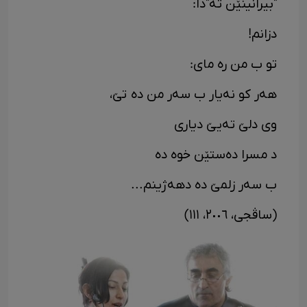
"بیرانینێن تە"دا:
دزانم!
تو ب من رە مای:
هەر کو نەیار ب سەر من دە تێ،
وی دلێ تەیێ دیاری
د مسرا دەستێن خوە دە
ب سەر زلمێ دە دهەژینم...
(ساڤجی، ٢٠٠٦، ١١١)