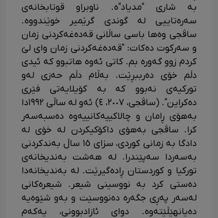
بە شاری "مدیاد"ە. ناوبراو قوتابخانەی
سەرەتاییی لە گوندی گرێمیر خوێندووە.
ساڤجی وەها باسی ساڵانی قەدەغەکردنی زمان
و سەرکوت دەکات: "قەدەغەکردنی زمان وای لێ
کردم زوو گەورە بم. کاتی ئەوە هاتبوو کە ئیدی
دڵم خۆی دەرببڕێت. بەڵام دڵم حەزی لەو
تورکیەی نەبوو کە بە کۆیلایەتی فێری
دەکراین". (ساڤجی، ٢٠٠٧، ٤) ئەو لە ساڵی ١٩٩٢دا
بەهۆی ڕامان و چالاکییەکانییەوە دەسبەسەر
کرا. ساڤجی بەهۆی داکۆکیکردن لە خۆی لە
دادگا بە زمانی کوردی، سزای ١٥ ساڵ بەندکردنی
بەسەردا سەپێندرا. لە هەشت بەندیخانەی
تورکیا و کوردستان ڕادەگیرێت. لە بەندیخانەدا
دەستی کرد بە نووسینی شیعر. شیعرەکانی
لەسەر پەڕی جگەرە دەنووسێت و بەو شێوەیە
دەیانهێڵێتەوە. دوای ئازادبوونی، یەکەم