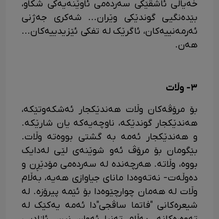
خەیاڵی ئاشقێکی سەردەمی ئاوێنەیەکی شکاو،
بێدەنگیی گوندێکی وێران... شەکری جەژنی
ئەرمەنییەکان، ئاگرێک لە تفکی ئێزیدییەکان...
هەن.
٣- وڵات
بۆ مرۆڤەکان وڵات هەندێکجار ئەشکەوتێکە،
هەندێکجار گوندێکە، ناوچەیەکە یان شارێکە.
و هەندێکجار ئەمە بە گشتی بووەتە وڵات.
بێگومان بۆ مرۆڤ ئەو شوێنەی لێی لەدایک
بووە، وڵاتە. هەرچەندە لە سەردەمی مۆدێڕن و
دەوڵەت- نەتەوەدا مانای جیاوازی هەیە، بەڵام
وڵات لە هەمان چوارچێوەدا بۆ ئێمە پیرۆزە. لە
شیعرەکانی "فاتما ساڤجی"دا ئەمە یەکێک لە