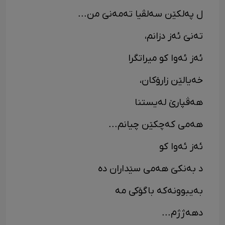
ل پەلکێن سەلڤیا تەمەنێ من...
تەنێ ئەز دزانم،
ئەز ئەوا کو میراتگرا
خەیالێن زارۆکان،
هەڤپارێ لەیستنا
هەمی کەچکێن چیانم...
ئەز ئەوا کو
د بەنکێ هەمی سێداران دە
بەیبوونەکە باگۆکی مە
دهەژژم...