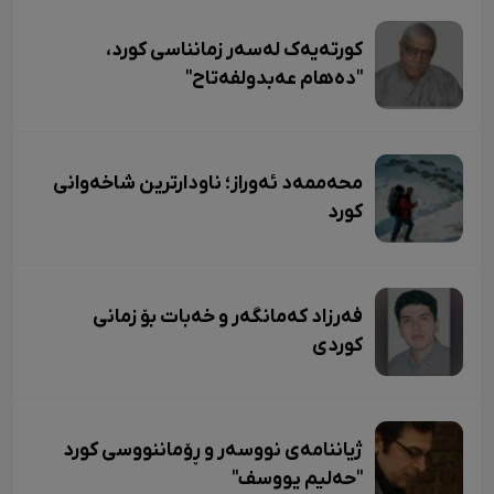
کورتەیەک لەسەر زمانناسی کورد،
"دەهام عەبدولفەتاح"
محەممەد ئەوراز؛ ناودارترین شاخەوانی
کورد
فەرزاد کەمانگەر و خەبات بۆ زمانی
کوردی
ژیاننامەی نووسەر و ڕۆماننووسی کورد
"حەلیم یووسف"