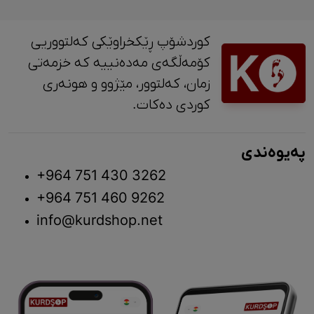
کوردشۆپ ڕێکخراوێکی کەلتووریی
کۆمەڵگەی مەدەنییە کە خزمەتی
زمان، کەلتوور، مێژوو و ‎هونەری
کوردی دەکات.
پەیوەندی
+964 751 430 3262
+964 751 460 9262
info@kurdshop.net