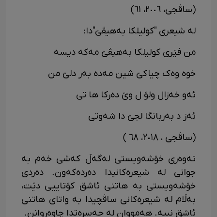
(ساڤجی، ٢٠٠٦، ٦١)
لە شیعری "کولیلکا بەهیڤێ"دا:
من فێری کولیلکا بەهیڤێ مەکە دیسە
خوە وەک چیاکێ شین مەدە بەر دلێ من
ئەو خەزال ولۆ ل وێ دەرکا ها تی
ئەز د بەربانگا لجێ دا شەوتی
(ساڤجی ، ٢٠١٨، ٦٨ )
تەوەری خۆشەویستی لەگەڵ کەشی خەم بە
جوانی لە شیعرەکانیدا دەردەکەون. دەردی
خۆشەویستی بە هاتنی ئاشق کۆتاییی دێت،
بەڵام لە شیعرەکانی ساڤچیدا بە واتای هاتنی
ئاشق نییە. هەمووان لە حەسرەتدا چاوەڕوانن.