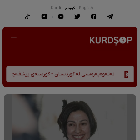
English
كوردی
Kurdî
نەتەوەپەرەستی لە کوردستان - کورستەی پێشڤەچوونی مێژوویی و