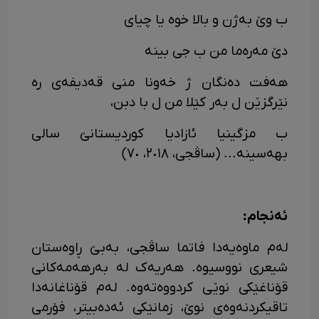
ب وێ بەژن و بالا خوە یا چیای
دێ مەرەما من ب جی بینە
هەفت دەنگان ژ خەونا منی قەدیفەی رە
نێرگزێن ل بەر کێلا من ل با دبن،
ب مزگینیا ئازادیا کوردیستانێ سالی
بهەسینە... (ساڤجی، ٢٠١٨، ٧٠)
ئەنجام:
لەم ماوەیەدا فاتما ساڤجی، بەبێ ڕاوەستان
شیعری نووسیوە. هەریەک لە بەرهەمەکانی
قۆناغێکی نوێی کردووەتەوە. لەم قۆناغانەدا
تاقیکردنەوەی نوێ، زمانێکی ئەدەبیتر، فۆرمی