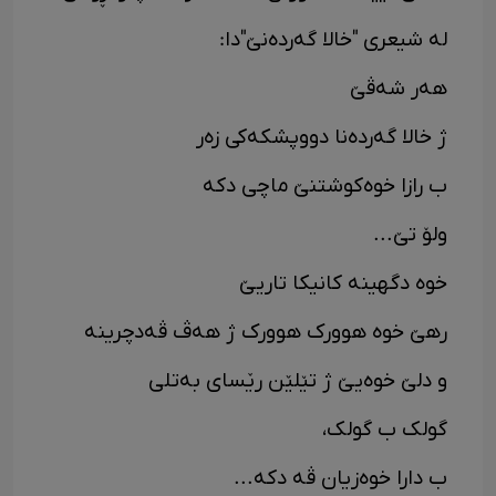
لە شیعری "خالا گەردەنێ"دا:
هەر شەڤێ
ژ خالا گەردەنا دووپشکەکی زەر
ب رازا خوەکوشتنێ ماچی دکە
ولۆ تێ...
خوە دگهینە کانیکا تاریێ
رهێ خوە هوورک هوورک ژ هەڤ ڤەدچرینە
و دلێ خوەیێ ژ تێلێن رێسای بەتلی
گولک ب گولک،
ب دارا خوەزیان ڤە دکە...