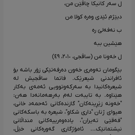
ل سەر کانیکا چاڤێن من،
دبێژم ئێدی وەرە کولا من
ب نەفەلێ رە
هێشین ببە
ل خەونا من (ساڤجی، ٢٠١٠، ٤٩)
بێگومان تەوەری خەون دەرفەتێکی زۆر باشە بۆ
ئافراندنی شیعرێک. فاتما ساڤجیش لە
شیعرەکانیدا بە سەرکەوتوویی ئەمەی بەکار
هێناوە. بە تایبەت لەم بەرهەمانەدا هەن:
"خەونە زێڕینەکان" گازندەکانی ئەحمەد خانی،
هیوای ژنان "داری شکاو"، شیعرە بە باسکەکانی
"فەقێی تەیران"، یادەوەرییەکانی منداڵانی
نیشتمانێک... ئامۆژگاری گەورەکانی خێڵ،