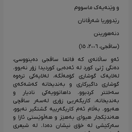
و وێنەیەک ماسووم
رێدووریا شەرڤانان
دنەهورینن
(ساڤجی، ٢٠٠٦، ١٥)
ئەو ساڵانەی کە فاتما ساڤجی دەینووسی،
دەنگی ژنی کورد لە ئەدەبی کوردیدا زۆر نەبوو.
لەلایەک گوشاری کۆمەڵگە، لەلایەکی ترەوە
گوشاری داگیرکاری و بەندیخانە کەشەکەی
سەختتر کردبوو. داهاتوویەکی نادیار و
بەندیخانە، کاریگەریی زۆری لەسەر ساڤچی
هەبوو. بەڵام ئەم کاریگەرییە گشتگیر نەبوو،
هەندێکجار هیوای بەهێز و هەڵوێستی ئازا و
سەرکێشی لە خۆی نیشان دەدا. لە شیعری