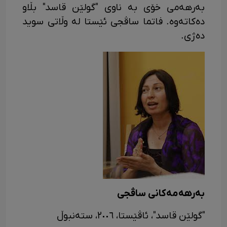
بەرهەمی خۆی بە ناوی "گولێن قاسد" بڵاو
دەکاتەوە. فاتما ساڤجی ئێستا لە وڵاتی سوید
دەژی.
بەرهەمەکانی ساڤجی
"گولێن قاسد"، ئاڤێستا، ٢٠٠٦، ستەنبوڵ