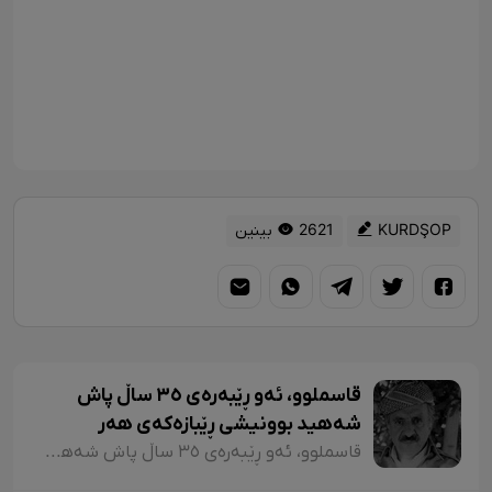
KURDŞOP
2621 بینین
قاسملوو، ئەو ڕێبەرەی ٣٥ ساڵ پاش
شەهید بوونیشی ڕێبازەکەی هەر
زیندووە
قاسملوو، ئەو ڕێبەرەی ٣٥ ساڵ پاش شەهید بوونیشی ڕێبازەکەی هەر زیندووە