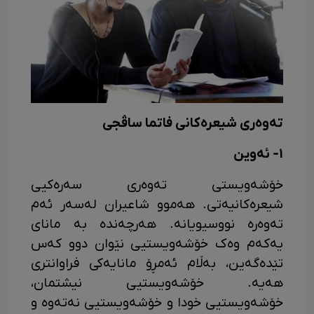
تەوەری شیعرەکانی فاتما ساڤجی
١- ئەوین
خۆشەویستی تەوەری سەرەکیی
شیعرەکانیەتی. هەموو شاعیران لەسەر ئەم
تەوەرە نووسیویانە. هەرچەندە بە مانای
یەکەم وەک خۆشەویستیی نێوان دوو کەس
تێدەگەین، بەڵام ئەمڕۆ مانایەکی فراوانتری
هەیە. خۆشەویستیی نیشتمان،
خۆشەویستیی خودا و خۆشەویستیی نەتەوە و