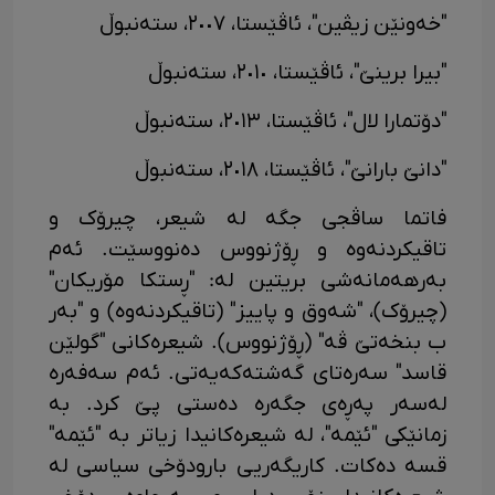
"خەونێن زیڤین"، ئاڤێستا، ٢٠٠٧، ستەنبوڵ
"بیرا برینێ"، ئاڤێستا، ٢٠١٠، ستەنبوڵ
"دۆتمارا لال"، ئاڤێستا، ٢٠١٣، ستەنبوڵ
"دانێ بارانێ"، ئاڤێستا، ٢٠١٨، ستەنبوڵ
فاتما ساڤجی جگە لە شیعر، چیرۆک و
تاقیکردنەوە و ڕۆژنووس دەنووسێت. ئەم
بەرهەمانەشی بریتین لە: "ڕستکا مۆریکان"
(چیرۆک)، "شەوق و پاییز" (تاقیکردنەوە) و "بەر
ب بنخەتێ ڤە" (ڕۆژنووس). شیعرەکانی "گولێن
قاسد" سەرەتای گەشتەکەیەتی. ئەم سەفەرە
لەسەر پەڕەی جگەرە دەستی پێ کرد. بە
زمانێکی "ئێمە"، لە شیعرەکانیدا زیاتر بە "ئێمە"
قسە دەکات. کاریگەریی بارودۆخی سیاسی لە