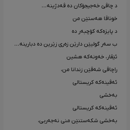
د چاڤێ خەجیجۆکان دە ڤەدژینە...
خوناڤا هەستێن من
د پایزەکە کۆچبەر دە
ب سەر گولیێن دارێن زەری زێرین دە دبارینە...
ئێڤار، خەونەکە هشین
راچاڤی شەڤێن زندانا من،
ئەڤینەکە کریستالی
بەخشی
ئەڤینەکە کریستالی
بەخشی شکەستنێن منی نەجەربی،