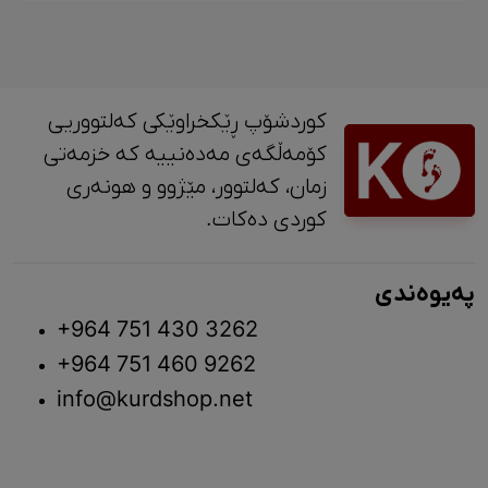
کوردشۆپ ڕێکخراوێکی کەلتووریی
کۆمەڵگەی مەدەنییە کە خزمەتی
زمان، کەلتوور، مێژوو و ‎هونەری
کوردی دەکات.
پەیوەندی
+964 751 430 3262
+964 751 460 9262
info@kurdshop.net