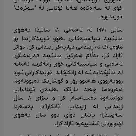
خۆی لە سەرەتاوە هەتا کۆتایی لە "سوێرەک"
خوێندووە.
ساڵی ١٩٧١ لە تەمەنی ١٨ ساڵیدا بەهۆی
چالاکییە سیاسییەکانی لەنێو خوێندکاراندا بۆ
ماوەیەک لە زیندانی دیاربەکر زیندانی کرا. دواتر
ئازاد کرا، بەڵام هەرگیز چالاکییە فەرهەنگی،
ئەدەبی و سیاسییەکانی خۆی ڕانەگرت، ئەمانە
لە حاڵێکدایە کە لە زانکۆکاندا خوێندکارانی کورد
ڕووبەڕووی هەموو زۆر و گوشارێک دەبوونەوە.
هەروەها چەند جارێک لەلایەن ئیتلاعاتی
دوژمنەوە دەسبەسەر کرا و سزای ٨ ساڵ
زیندانی لە زیندانی "ئانکارا"دا بەسەردا
سەپێندرا؛ پاشان دوای دوو ساڵ بەهۆی
لێبووردنی گشتییەوە ئازاد کرا.