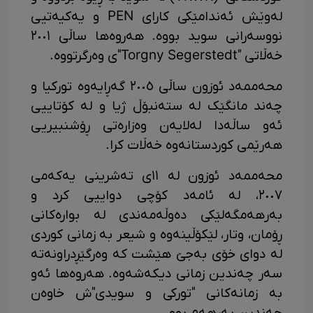
لەوێش ئەندامێکی کارای PEN و یەکیەتیی
نووسەرانی سوید بووە. هەروەها ساڵی ٢٠٠١
خەڵاتی "Torgny Segerstedt"ی وەرگرتووە.
محەممەد ئوزون ساڵی ٢٠٠٥ گەڕایەوە تورکیا و
چەند مانگێک لە ستەنبۆڵ ژیا و لە کۆتاییی
ئەو ساڵەدا لەلایەن وەزارەتی ڕۆشنبیریی
هەرێمی کوردستانەوە خەڵات کرا.
محەممەد ئوزون لە ١١ی تەشرینی یەکەمی
٢٠٠٧، لە ئامەد کۆچی دواییی کرد و
بەرهەمگەلێکی دەوڵەمەندی لە بوارەکانی
ڕۆمان، وتار، لێکۆڵینەوە و شیعر بە زمانی کوردی
لە دوای خۆی بەجێ هێشت کە وەرگێڕدراونەتە
سەر چەندین زمانی دیکەشەوە. هەروەها ئەو
بە زمانەکانی "تورکی و سویدی"ش خاوەن