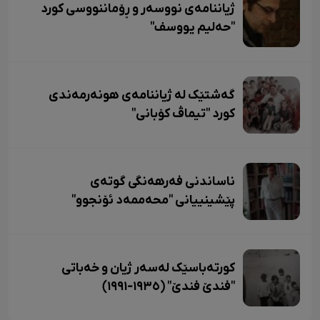
ژیاننامەی نووسەر و ڕۆماننووسی کورد
"حەلیم یووسف"
گەشتێک لە ژیاننامەی هونەرمەندی
کورد "تیماڤ کۆبانی"
ناساندنی فەرهەنگی گوتەی
پێشینییانی "محەممەد ئۆنجوو"
کورتەباسێک لەسەر ژیان و خەباتی
"فندێ فندێ" (١٩٣٥-١٩٩١)