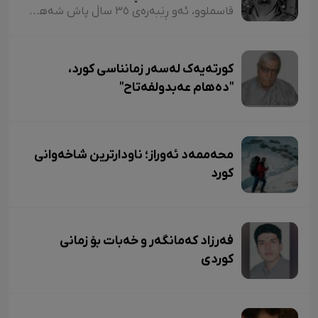
زیندووە
قاسملوو، ئەو ڕێبەرەی ٣٥ ساڵ پاش شەهید بوونیشی ڕێبازەکەی هەر زیندووە
کورتەیەک لەسەر زمانناسی کورد،
"دەهام عەبدولفەتاح"
محەممەد ئەوراز؛ ناودارترین شاخەوانی
کورد
فەرزاد کەمانگەر و خەبات بۆ زمانی
کوردی