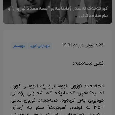
کورتەیەک لەسەر ژیاننامەی "محەممەد ئوزون" و
بەرهەمەکانی
25 کانوونی دووەم 19:31
ناودارانی کورد
نووسەر
ئێلان محەممەد
محەممەد ئوزون، نووسەر و ڕۆماننووسی کورد،
لە یەکەمین کەسانێکە کە شەپۆلی ڕۆمانی
مۆدێڕنی بەرز کردەوە. محەممەد ئوزون ساڵی
١٩٥٣ لە گوندی "سوێرەک" سەر بە "ڕحا"ی
باکووری کوردستان، لەدایک بووە. خوێندنی