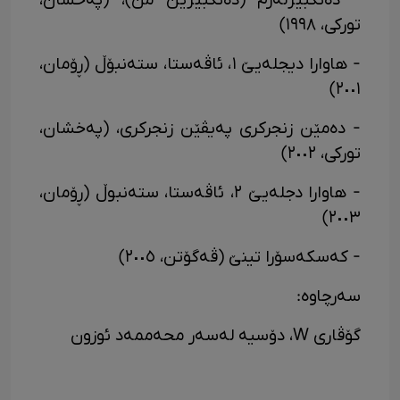
- دەنگبێژلەرم (دەنگبێژێن من)، (پەخشان،
تورکی، ١٩٩٨)
- هاوارا دیجلەیێ ١، ئاڤەستا، ستەنبۆڵ (ڕۆمان،
٢٠٠١)
- دەمێن زنجرکری پەیڤێن زنجرکری، (پەخشان،
تورکی، ٢٠٠٢)
- هاوارا دجلەیێ ٢، ئاڤەستا، ستەنبوڵ (ڕۆمان،
٢٠٠٣)
- کەسکەسۆرا تینێ (ڤەگۆتن، ٢٠٠٥)
سەرچاوە:
گۆڤاری W، دۆسیە لەسەر محەممەد ئوزون