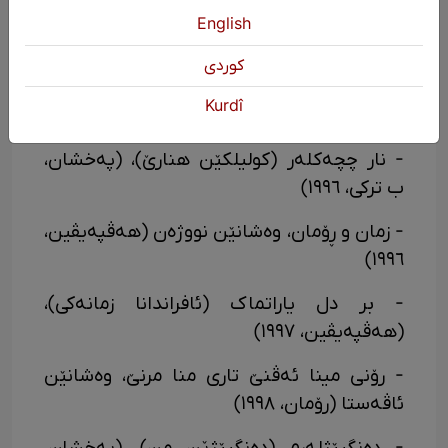
zamanlar yayincilik، ستەنبۆڵ (ئانتۆلۆژی،
English
١٩٩٥)
كوردی
- بیرا قەدەرێ، ستۆکهۆڵم/ ئاڤەستا، ستەنبۆڵ
Kurdî
(ڕۆمان، ١٩٩٥)
- نار چچەکلەر (کولیلکێن هنارێ)، (پەخشان،
ب ترکی، ١٩٩٦)
- زمان و ڕۆمان، وەشانێن نووژەن (هەڤپەیڤین،
١٩٩٦)
- بر دل یاراتماک (ئافراندانا زمانەکی)،
(هەڤپەیڤین، ١٩٩٧)
- رۆنی مینا ئەڤنێ تاری منا مرنێ، وەشانێن
ئاڤەستا (رۆمان، ١٩٩٨)