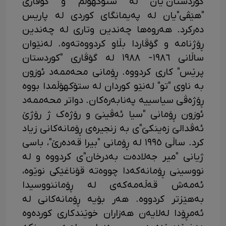
کوردستان"یان لە ستۆکهۆڵم و گۆڤاری
"هێڤی"یان لە پەیمانگای کوردی لە پاریس
دەرکرد. هەروەها چەندین وتاری لە چەندین
ڕۆژنامە و گۆڤاردا بڵاو کردووەتەوە. لەنێوان
ساڵانی ١٩٨٦- ١٩٨٨ لە گۆڤاری "کوردستان
پرێس" کاری کردووە. ڕۆمانی محەممەد ئوزون
بە ناوی "تو" لەنێو کوردان لە ستۆکهۆڵمدا بووە
ڕۆژەڤی سیاسییە پەنابەرەکان. دواتر محەممەد
ئوزون ڕۆمانی "سیا ئەڤینێ و رۆژەک ژ رۆژێ
ئەڤدالێ زەینکێ"ی بە زنجیرەی ڕۆمانەکانی زیاد
کرد. ساڵی ١٩٩٥ لە ڕۆمانی "بیرا قەدەرێ"، باسی
ژیانی "میر جەلادەت بەدرخان"ی کردووە و لە
نووسینی ڕۆمانەکەدا چووەتە قۆناغێکی نوێوە،
ئەمەش قەڵەمەکەی لە ڕۆماننووسیدا
بەهێزتر کردووە. هەر بۆیە ڕۆمانەکانی لە
ئەمڕۆدا لەلایەن هەزاران خوێندکاری کوردەوە