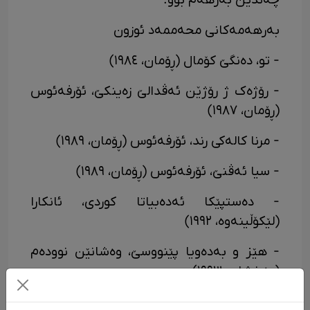
چەندین بەرهەم بوو.
بەرهەمەکانی محەممەد ئوزون
- تو، دەنگێ کۆمال (ڕۆمان، ١٩٨٤)
- رۆژەک ژ رۆژێن ئەڤدالێ زەینکێ، ئۆرفەئوس
(ڕۆمان، ١٩٨٧)
- مرنا کالەکی رند، ئۆرفەئوس (ڕۆمان، ١٩٨٩)
- سیا ئەڤنێ، ئۆرفەئوس (ڕۆمان، ١٩٨٩)
- دەستپێکا ئەدەبیاتا کوردی، ئانکارا
(لێکۆڵینەوە، ١٩٩٢)
- هێز و بەدەویا پێنووسێ، وەشانێن نوودەم
(پەخشان، ١٩٩٣)
- ئانتۆلۆژیا ئەدەبیاتا کوردی، ٢ جلد، Tüm