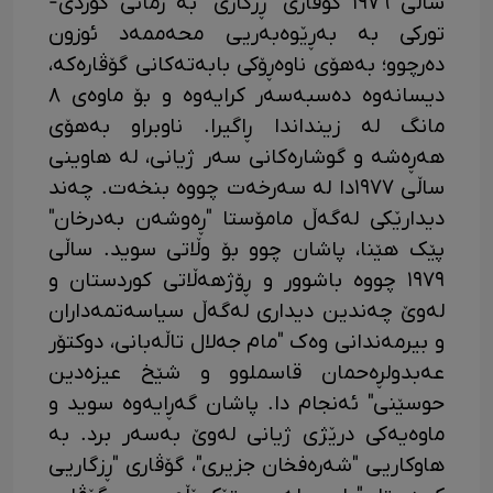
ساڵی ١٩٧٦ گۆڤاری "ڕزگاری" بە زمانی کوردی-
تورکی بە بەڕێوەبەریی محەممەد ئوزون
دەرچوو؛ بەهۆی ناوەڕۆکی بابەتەکانی گۆڤارەکە،
دیسانەوە دەسبەسەر کرایەوە و بۆ ماوەی ٨
مانگ لە زینداندا ڕاگیرا. ناوبراو بەهۆی
هەڕەشە و گوشارەکانی سەر ژیانی، لە هاوینی
ساڵی ١٩٧٧دا لە سەرخەت چووە بنخەت. چەند
دیدارێکی لەگەڵ مامۆستا "ڕەوشەن بەدرخان"
پێک هێنا، پاشان چوو بۆ وڵاتی سوید. ساڵی
١٩٧٩ چووە باشوور و ڕۆژهەڵاتی کوردستان و
لەوێ چەندین دیداری لەگەڵ سیاسەتمەداران
و بیرمەندانی وەک "مام جەلال تاڵەبانی، دوکتۆر
عەبدولڕەحمان قاسملوو و شێخ عیزەدین
حوسێنی" ئەنجام دا. پاشان گەڕایەوە سوید و
ماوەیەکی درێژی ژیانی لەوێ بەسەر برد. بە
هاوکاریی "شەرەفخان جزیری"، گۆڤاری "ڕزگاریی