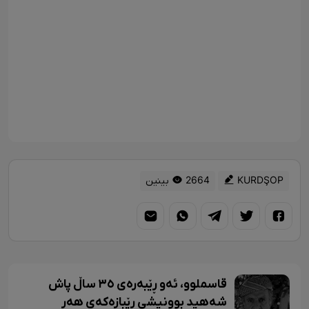
KURDŞOP
2664 بینین
قاسملوو، ئەو ڕێبەرەی ٣٥ ساڵ پاش
شەهید بوونیشی ڕێبازەکەی هەر