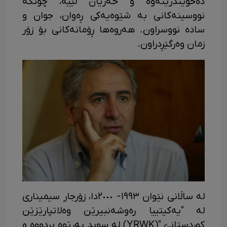
دەخوێندرێنەوە و حەزیان لێیە، چونکە
نووسینەکانی بە شێوەیەکی ڕەوان، جوان و
سادە نووسراون. هەروەها ڕۆمانەکانی بۆ زۆر
زمان وەرگێڕدراون.
لە ساڵانی نێوان ١٩٩٣- ٢٠٠٠دا، زۆرجار سیمیناری
لە "یەکیتییا رەوشەنبیرێن وەلاتپارێزێن
کوردستانێ "(YRWK) لە سوید بەڕێوە بردووە و