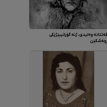
ەتتانە وەلیدی، ژنە گۆرانیبێژێکی
چەشکێن