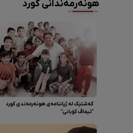
هونەرمەندانی کورد
گەشتێک لە ژیاننامەی هونەرمەندی کورد
"تیماڤ کۆبانی"