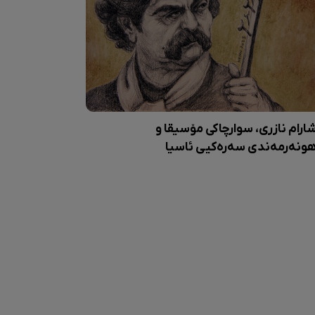
ارام نازری، سوارچاکی مۆسیقا و
ونەرمەندی سەرەکیی ئاسیا