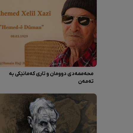
محەممەدی دوومان و تاری کەمانێکی بە
تەمەن