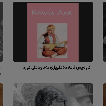
کاوەیس ئاغا، دەنگبێژی بەناوبانگی کورد
د
ڕ