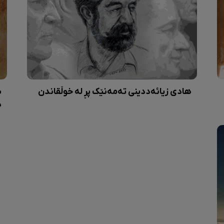
هادی زیائەددینی تەمەنێک پڕ لە خوڵقاندن
ش
ه