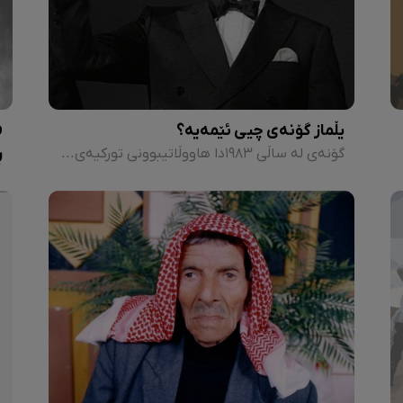
یڵماز گۆنەی چیی ئێمەیە؟
ف
ڕ
گۆنەی لە ساڵی ١٩٨٣دا هاووڵاتیبوونی تورکیەی لێ ئەستێندرایەوە. ساڵی ١٩٨٤ دوای دامەزراندنی ئەنستیتۆی کوردیی پاریس، لە نەورۆزی پاریس گوتارێکی پێشکەش کرد و گوتی: بژی کوردستان!