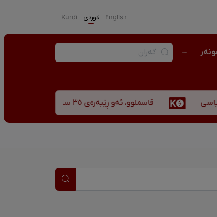
English
كوردی
Kurdî
نەر
قاسملوو، ئەو ڕێبەرەی ٣٥ ساڵ پاش شەهید بوونیشی ڕێبازەکەی هەر زیندووە