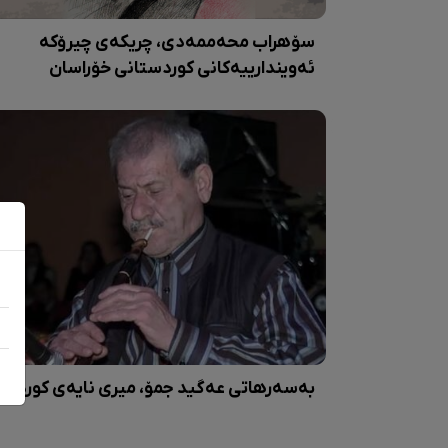
سۆهراب محەممەدی، چریکەی چیرۆکە
ئەویندارییەکانی کوردستانی خۆراسان
بەسەرهاتی عەگید جمۆ، میری نایەی کوردی