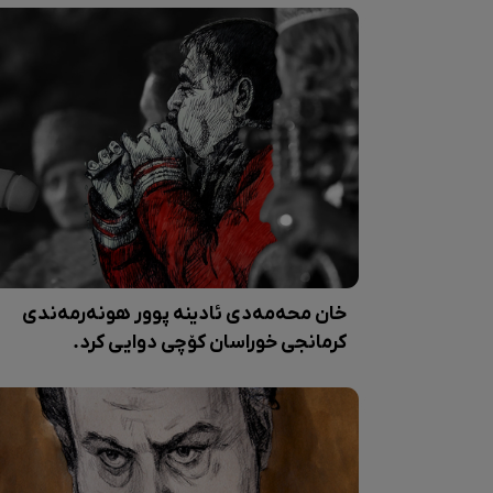
خان محەمەدی ئادینە پوور هونەرمەندی
کرمانجی خوراسان کۆچی دوایی کرد.