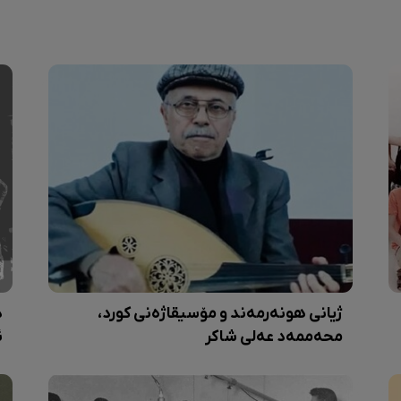
ژیانی هونەرمەند و مۆسیقاژەنی کورد،
د
محەممەد عەلی شاکر
ئ