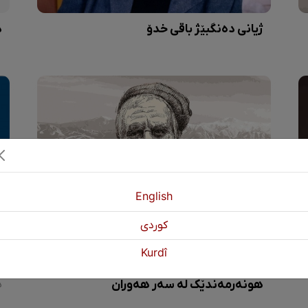
ژیانی دەنگبێژ باقی خدۆ
د
English
كوردی
Kurdî
قالە مەڕە پیاوێک لەسەر شەقام و
ه
هونەرمەندێک لە سەر هەوران