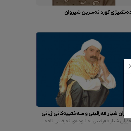
ەنگبێژی کورد نەسرین شێروان
ۆزان شیار فەرقینی و سەختییەکانی ژیانی
هۆزان شیار فەرقینی لە ناوچەی فەرقینی ئامەد لەدایک بووە. ساڵی ١٩٩٨ تووشی شێرپەنجە بوو و لە ٢٢ی نیسانی ٢٠٠١ لە ستۆکهۆڵمی پایتەختی سوید کۆچی دوایی کرد و لە ناوچەی فەرقین بەخاک سپێردرا.