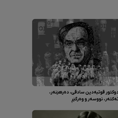
وکتور قوتبەدین سادقی، دەرهێنەر،
ەکتەر، نووسەر و وەرگێڕ