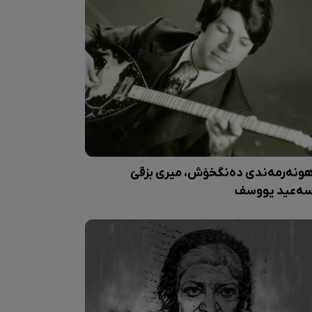
ونەرمەندی دەنگخۆش، میری بزقێ
ەعید یووسف