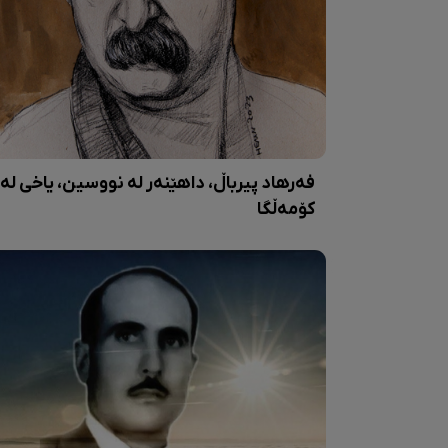
فەرهاد پیرباڵ، داهێنەر لە نووسین، یاخی لە
کۆمەڵگا