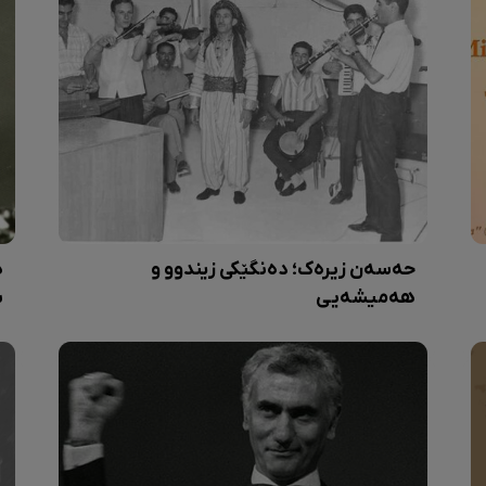
حەسەن زیرەک؛ دەنگێکی زیندوو و
ه
هەمیشەیی
س