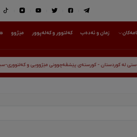
امەکان
زمان و ئەدەب
کەلتوور و کەلەپوور
مێژوو
هو
ن - کورستەی پێشڤەچوونی مێژوویی و کەلتووری-سیاسی