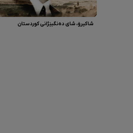
شاکیرۆ، شای دەنگبێژانی کوردستان