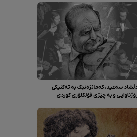
ڵشاد سەعید، کەمانژەنێک بە تەکنیکی
ۆژئاوایی و بە چێژی فۆلکلۆری کوردی