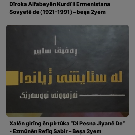
Dîroka Alfabeyên Kurdî li Ermenistana
Sovyetê de (1921-1991) – beşa 2yem
Xalên girîng ên pirtûka “Di Pesna Jiyanê De”
- Ezmûnên Refîq Sabir – Beşa 2yem