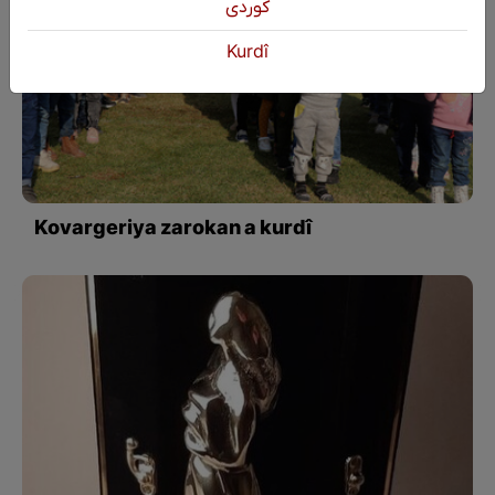
كوردی
Kurdî
Kovargeriya zarokan a kurdî