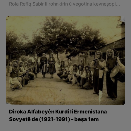
Rola Refîq Sabir li rohnkirin û vegotina kevneşopiyên serdest û adetiyên civaka Kurdî ya nîveya duyemîn a sedsala bîstan.
Dîroka Alfabeyên Kurdî li Ermenistana
Sovyetê de (1921-1991) – beşa 1em