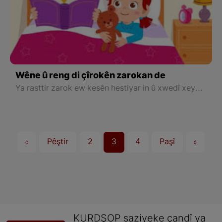
Wêne û reng di çîrokên zarokan de
Ya rasttir zarok ew kesên hestiyar in û xwedî xeyalên bêsînor in. Bi çavên hîsên xwe li tiştan, li dora xwe temaşe dikin û dikevin bin bandora wan.
«
Pêştir
2
3
4
Paşî
»
KURDŞOP saziyeke çandî ya