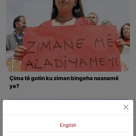
Çima tê gotin ku ziman bingeha nasnamê
ye?
English