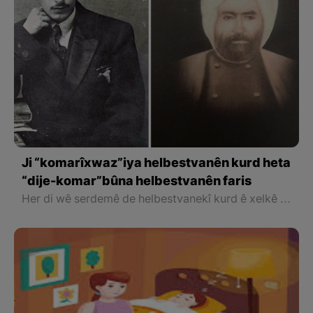
Ji “komarîxwaz”iya helbestvanên kurd heta
“dije-komar”bûna helbestvanên faris
Her di wê serdemê de helbestvanekî kurd ê xelkê bajarê Mehabadê yê bi navê Mela Marifê Kokeyî ku ew jî, ji destê sîstema rizî û kevneperestî ya paşayetî bêzar bûbû, helbesteke cuda û mizgînîbexş û têgihîştinî derbarê sîstema komarî dinivîse.