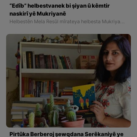
“Edîb” helbestvanek bi şiyan û kêmtir
naskirî yê Mukriyanê
Helbestên Mela Resûl mîrateya helbesta Mukriyanî ya piştî Wefayî ye. Mixabin Mela Resûlê Edîb ji ber zehmetiyên jiyana wî û hemû guhertinên ku di jiyana wî de çê bûne, tenê beşeke kêm ji helbestên wî hatine belavkirin.
Pirtûka Berberoj şewqdana Serêkaniyê ye