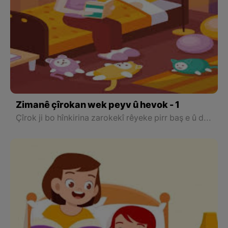
Zimanê çîrokan wek peyv û hevok - 1
Çîrok ji bo hînkirina zarokekî rêyeke pirr baş e û dê gelek peyv û termên nû û her wiha ramanên cihêreng fêrî wî bike.