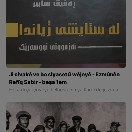
Ji civakê ve bo siyaset û wêjeyê - Ezmûnên
Refîq Sabir - beşa 1em
Heta di çarçoveya helbesta nû ya Kurdî de jî, zimanê Refîq Sabir zimanek cuda bû ji wan ziman û awayên vegotin û hevoksaziyên ku helbestvanên serdema wî û beriya wî bi kar anîbûn. Wî hewl da bi lêhûrbûna di nav kûrahiya wateya ziman de, aliyekî nû ji wêjeya veşartî û şiyana ziman fam bike, peyda bike û cihê wê di nav helbestê de vebike. Ezmûnek ku beriya wî di warê helbesta Kurdî de nehatibû kirin.