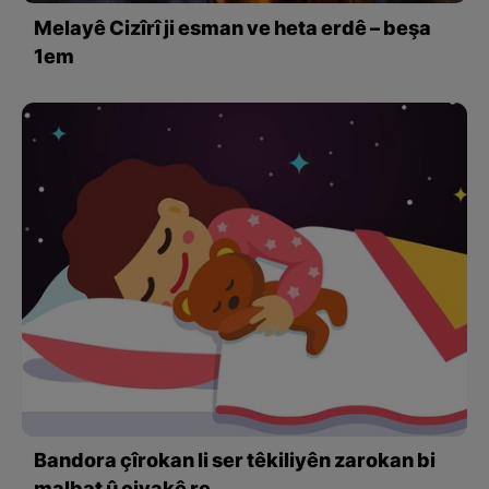
Melayê Cizîrî ji esman ve heta erdê – beşa
1em
Bandora çîrokan li ser têkiliyên zarokan bi