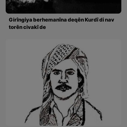
Girîngiya berhemanîna deqên Kurdî di nav
torên civakî de