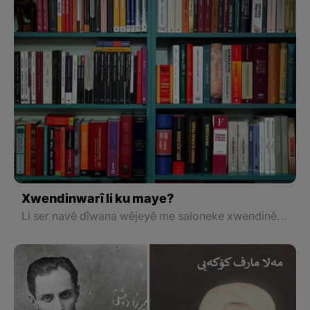
Xwendinwarî li ku maye?
Li ser navê dîwana wêjeyê me saloneke xwendinê çi li Qamişloyê û çi jî li Kobaniyê vekiriye, em her mehê pirtûkekê yan duduyan dixwînin û bi hev re dinirxînin, lê kombûn ji 9-10 kesan derbas nake.