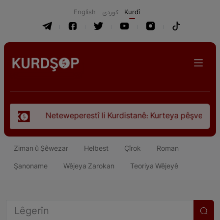
English
كوردی
Kurdî
stî li Kurdistanê: Kurteya pêşveçûna dirokî û civakî-siyasî
Ziman û Şêwezar
Helbest
Çîrok
Roman
Şanoname
Wêjeya Zarokan
Teoriya Wêjeyê