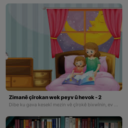
Zimanê çîrokan wek peyv û hevok - 2
Dibe ku gava kesekî mezin vê çîrokê bixwînin, ev tişt bala wan nekişîne, lê zarok ne wiha ne. Zarok pir pirsok in û pirsên ecêb dikin.