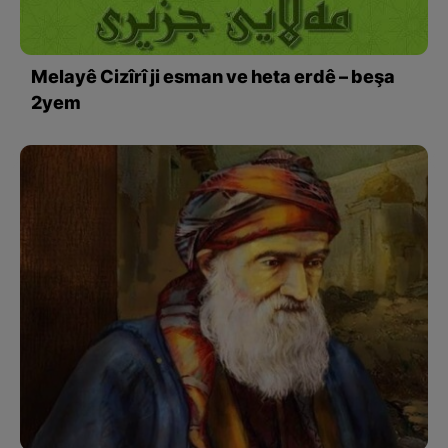
Melayê Cizîrî ji esman ve heta erdê – beşa
2yem