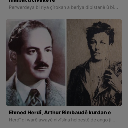
malbat û civakê re
Perwerdeya bi riya çîrokan a beriya dibistanê û bi wê re, yek ji alên sereke ye ku ji bo dabînkirina paşeroja zarokan dibe alîkar.
Ehmed Herdî, Arthur Rimbaudê kurdan e
Herdî di warê awayê nivîsîna helbestê de ango ji bo nivîsîna helbestê demekê dadine û nivîskar di wê de ziman û şêwaza nivîsandinê bi kurtî tîne û dest ji pênûsê berdide ku em dikarin digel Arthur Rimbaud helsengandinê bikin.