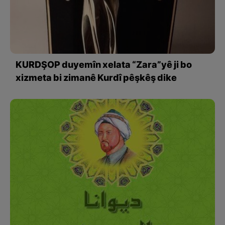
KURDŞOP duyemîn xelata “Zara”yê ji bo
xizmeta bi zimanê Kurdî pêşkêş dike