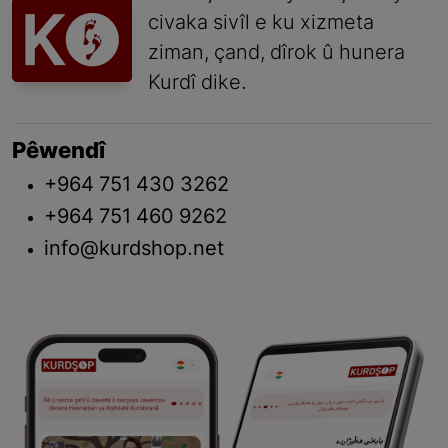
civaka sivîl e ku xizmeta
ziman, çand, dîrok û hunera
Kurdî dike.
Pêwendî
+964 751 430 3262
+964 751 460 9262
info@kurdshop.net