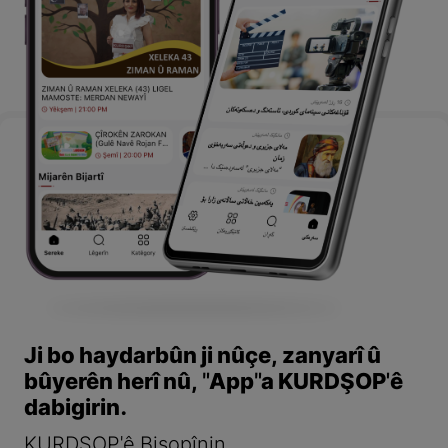
Ji bo haydarbûn ji nûçe, zanyarî û
bûyerên herî nû, "App"a KURDŞOP'ê
dabigirin.
KURDŞOP'ê Bişopînin