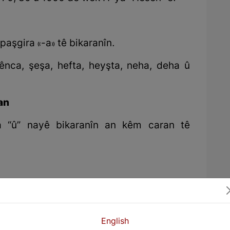
paşgira «-a» tê bikaranîn.
ênca, şeşa, hefta, heyşta, neha, deha û
an
 “û” nayê bikaranîn an kêm caran tê
English