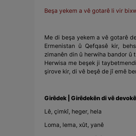
Beşa yekem a vê gotarê li vir bix
Me di beşa yekem a vê gotarê d
Ermenistan û Qefqasê kir, beh
zimanên din û herwiha bandor û t
Herwisa me beşek ji taybetmend
şirove kir, di vê beşê de jî emê 
Girêdek | Girêdekên di vê devokê
Lê, çimkî, heger, hela
Loma, lema, xût, yanê