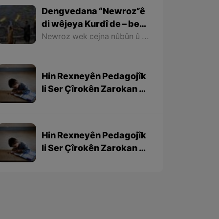
Dengvedana “Newroz”ê
di wêjeya Kurdî de – beşa
1em
Newroz wek cejna nûbûn û azadiyê di wêjeya Kurdî de û li cem helbestvan û nivîskarên Kurd, hertim girîngiya xwe hebûye. Helbestvan û nivîskarên Kurd di helbest û nivîsên xwe de Newroz wek bedewiyek, dergeheke azadiyê û sembola rizgariya netewî bi kar anîne. Ev mijare jî vedigere bo girêdana înkarkirî ya Kurd û Kurdistanê bi Newrozê re.
Hin Rexneyên Pedagojîk
li Ser Çîrokên Zarokan –
beşa 3yem
Hin Rexneyên Pedagojîk
li Ser Çîrokên Zarokan –
beşa 2yem