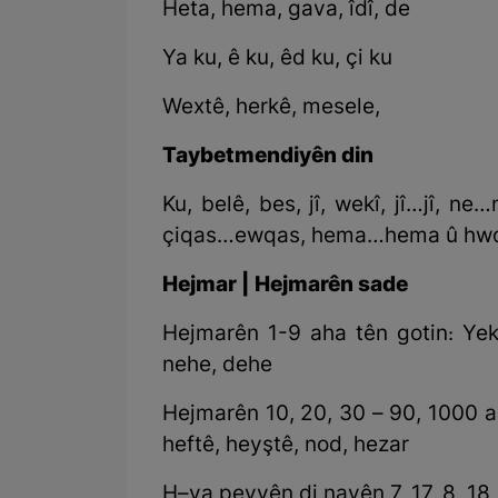
Heta, hema, gava, îdî, de
Ya ku, ê ku, êd ku, çi ku
Wextê, herkê, mesele,
Taybetmendiyên din
Ku, belê, bes, jî, wekî, jî…jî, 
çiqas…ewqas, hema…hema û hw
Hejmar | Hejmarên sade
Hejmarên 1-9 aha tên gotin: Yek,
nehe, dehe
Hejmarên 10, 20, 30 – 90, 1000 aha 
heftê, heyştê, nod, hezar
H–ya peyvên di navên 7, 17, 8, 18