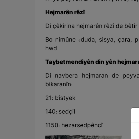
Hejmarên rêzî
Di çêkirina hejmarên rêzî de bêtir 
Bo nimûne «duda, sisya, çara, p
hwd.
Taybetmendiyên din yên hejmar
Di navbera hejmaran de peyva
bikaranîn:
21: bîstyek
140: sedçil
1150: hezarsedpêncî