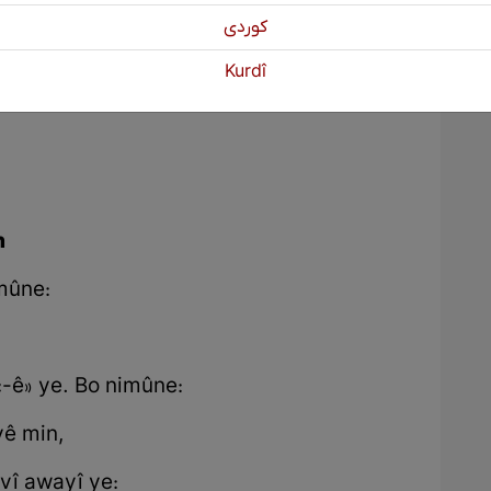
كوردی
Kurdî
n
imûne:
«-ê» ye. Bo nimûne:
vê min,
vî awayî ye: