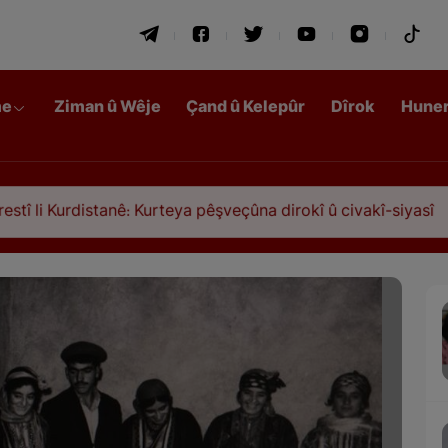
me
Ziman û Wêje
Çand û Kelepûr
Dîrok
Hune
distanê: Kurteya pêşveçûna dirokî û civakî-siyasî