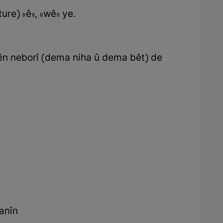
re) «ê», «wê» ye.
ên neborî (dema niha û dema bêt) de
ranîn