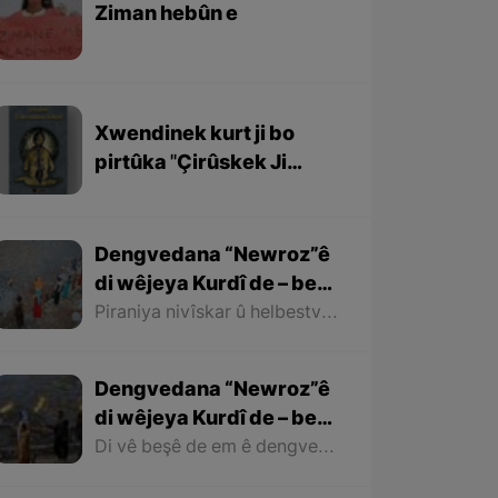
Ziman hebûn e
Xwendinek kurt ji bo
pirtûka ''Çirûskek Ji
Berxwedaniya
Kobaniyê''
Dengvedana “Newroz”ê
di wêjeya Kurdî de – beşa
dawî
Piraniya nivîskar û helbestvanên Kurd di helbest û deqên xwe de behsa Newrozê kirine ku ji ber nebûna derfetê em ê tenê îşareyê bi çend mînak ji helbestên wan bikin. Di dawiyê de ez dixwazim bibêjim ku helbestvanên wek “Muxlîs, Ewnî, Hejar, Zarî, Elî Heseniyanî, Jîla Huseynî, Mihemed Salih Dîlan, Esîrî, Nasir Axabira, Celal Melekşa, Şêrko Bêkes û Ebdulah Paşêw” û hwd, di çend helbestên xwe de behsa Newrozê kirine û bal kişandine ser Kurdistanîbûna Newrozê.
Dengvedana “Newroz”ê
di wêjeya Kurdî de – beşa
2yem
Di vê beşê de em ê dengvedana zêdetir a Newrozê di helbest û deqên Kurdî de rabixine ber çavan. Herwisa pêwîst e em îşare bi wê yekê jî bikin ku tevî wê ku em di vê gotarê de dengvedana “Newroz”ê di edebiyata Kurdî de dibînin, em ê hin nivîskar û helbestvanên xwe binêrin ku mixabin navê hin ji wan hatiye jibîrkirin.