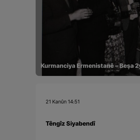
Kurmanciya Ermenistanê – Beşa 
21 Kanûn 14:51
Têngîz Siyabendî