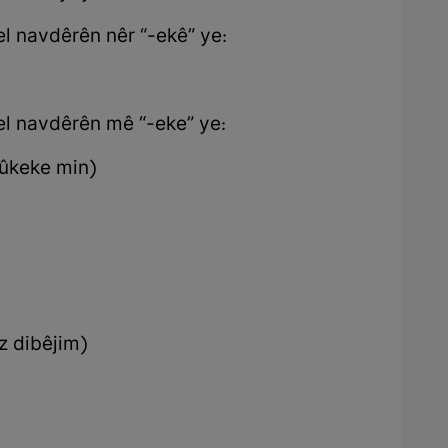
l navdêrên nêr “-ekê” ye:
el navdêrên mê “-eke” ye:
tûkeke min)
z dibêjim)