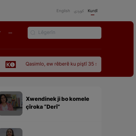
English
كوردی
Kurdî
r
Qasimlo, ew rêberê ku piştî 35 sal ji şehîdbûna wî hê jî rêba
Xwendinek ji bo komele
çîroka “Derî”