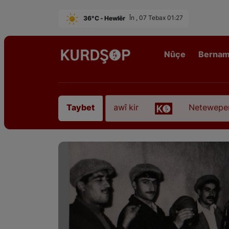
36°C - Hewlêr
În , 07 Tebax 01:27
Nûçe
Berna
irê Sofyanî” koça dawî kir
Neteweperestî li Kur
Taybet