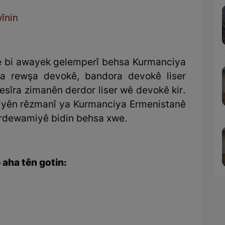
wînin
e bi awayek gelemperî behsa Kurmanciya
sa rewşa devokê, bandora devokê liser
esîra zimanên derdor liser wê devokê kir.
iyên rêzmanî ya Kurmanciya Ermenistanê
berdewamiyê bidin behsa xwe.
 aha tên gotin: