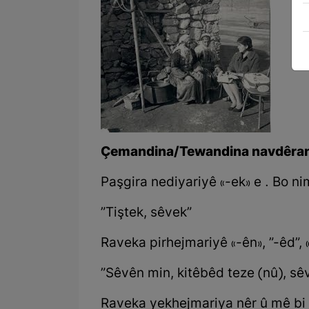
Çemandina/Tewandina navdêra
Paşgira nediyariyê «-ek» e . Bo n
”Tiştek, sêvek”
Raveka pirhejmariyê «-ên», ”-êd”, 
”Sêvên min, kitêbêd teze (nû), sê
Raveka yekhejmariya nêr û mê bi 