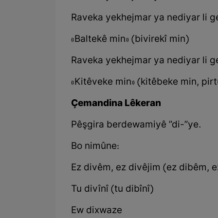
Raveka yekhejmar ya nediyar li ge
«Baltekê min» (bivirekî min)
Raveka yekhejmar ya nediyar li g
«Kitêveke min» (kitêbeke min, pir
Çemandina Lêkeran
Pêşgira berdewamiyê ”di-”ye.
Bo nimûne:
Ez divêm, ez divêjim (ez dibêm, e
Tu divînî (tu dibînî)
Ew dixwaze