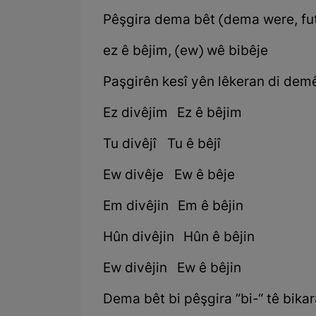
Pêşgira dema bêt (dema were, futu
ez ê bêjim, (ew) wê bibêje
Paşgirên kesî yên lêkeran di dem
Ez divêjim Ez ê bêjim
Tu divêjî Tu ê bêjî
Ew divêje Ew ê bêje
Em divêjin Em ê bêjin
Hûn divêjin Hûn ê bêjin
Ew divêjin Ew ê bêjin
Dema bêt bi pêşgira ”bi-“ tê bika