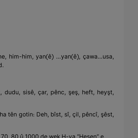
ne…ne, him-him, yan(ê) …yan(ê), çawa…usa,
d.
 dudu, sisê, çar, pênc, şeş, heft, heyşt,
tên gotin: Deh, bîst, sî, çil, pêncî, şêst,
, 70, 80 û 1000 de wek H-ya “Hesen” e.