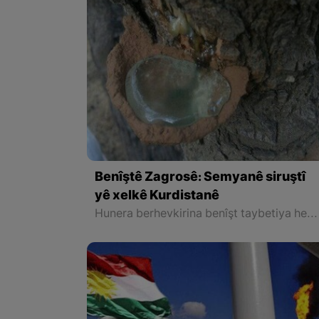
Benîştê Zagrosê: Semyanê siruştî
yê xelkê Kurdistanê
Hunera berhevkirina benîşt taybetiya herêmên kurdistaniyan e. Dara Wenê dareke berevankar e ku di cureyên riwekên Zagrosê de gelek girîng e û di şert û mercên guncaw de dikare heta 300 salî bijî.