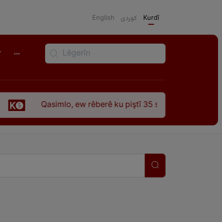
English
كوردی
Kurdî
r
 ew rêberê ku piştî 35 sal ji şehîdbûna wî hê jî rêbaza wî her