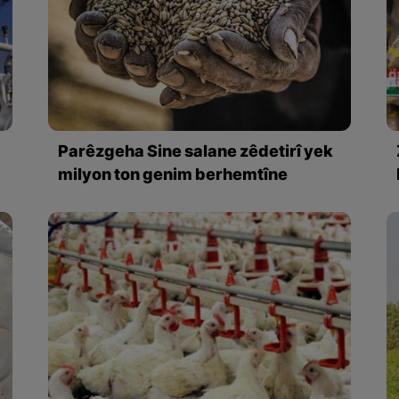
Parêzgeha Sine salane zêdetirî yek
milyon ton genim berhemtîne