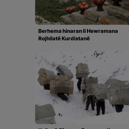
Berhema hinaran li Hewramana
Rojhilatê Kurdistanê