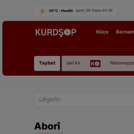
36°C - Hewlêr
Şemî, 08 Tebax 03:36
Nûçe
Berna
nî” koça dawî kir
Neteweperestî li Kurdistanê: 
Taybet
Aborî