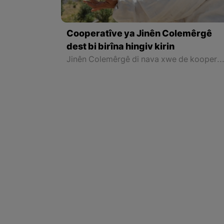
Cooperatîve ya Jinên Colemêrgê
dest bi birîna hingiv kirin
Jinên Colemêrgê di nava xwe de kooperatîf ango Saziya Şirîkbûnê ava kirin û dixwazin di qada mêşvaniyê de jî de