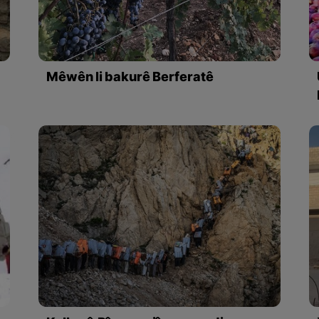
Mêwên li bakurê Berferatê