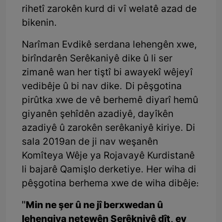
rihetî zarokên kurd di vî welatê azad de
bikenin.
Narîman Evdikê serdana lehengên xwe,
birîndarên Serêkaniyê dike û li ser
zimanê wan her tiştî bi awayekî wêjeyî
vedibêje û bi nav dike. Di pêşgotina
pirûtka xwe de vê berhemê diyarî hemû
giyanên şehîdên azadiyê, dayîkên
azadiyê û zarokên serêkaniyê kiriye. Di
sala 2019an de ji nav weşanên
Komîteya Wêje ya Rojavayê Kurdistanê
li bajarê Qamişlo derketiye. Her wiha di
pêşgotina berhema xwe de wiha dibêje:
''Min ne şer û ne jî berxwedan û
lehengiya netewên Serêkniyê dît, ev