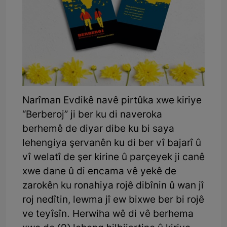
Narîman Evdikê navê pirtûka xwe kiriye
“Berberoj” ji ber ku di naveroka
berhemê de diyar dibe ku bi saya
lehengiya şervanên ku di ber vî bajarî û
vî welatî de şer kirine û parçeyek ji canê
xwe dane û di encama vê yekê de
zarokên ku ronahiya rojê dibînin û wan jî
roj nedîtin, lewma jî ew bixwe ber bi rojê
ve teyîsîn. Herwiha wê di vê berhema