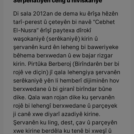
Serpêhatiyên ceng û nivîskariyê
Di sala 2012an de dema ku êrîşa hêzên
tarî-perest û çeteyên bi navê “Cebhet
El-Nusra” êrîşî paytexa dîrokî
waşokaniyê (serêkaniyê) kirin û
şervanên kurd ên leheng bi baweriyeke
bêhema berxwedan û ew bajar rizgar
kirin. Pirtûka Berberoj (Birîndarên ber bi
rojê ve diçin) jî qala lehengiya şervanên
serêkaniyê yên li hemberî dijiminên hov
berxwedane û bi giranî birîndar bûne
dike. Qala wan rojan dike ku şervanên
rojê bi lehengî berxwedane û parçeyek
ji canê xwe diyarî azadiyê kirine.
Şervanên ku ling, dest, çav û parçeyên
xwe kirine berdêla ku tenê bi xweşî û