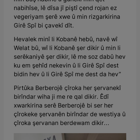
nabihîse, lê dîsa jî piştî çend rojan ez
vegeriyam şerê xwe û min rizgarkirina
Girê Spî bi çavekî dît.
Hevalek minî li Kobanê hebû, navê wî
Welat bû, wî li Kobanê şer dikir û min li
serêkaniyê şer dikir, lê me soz dabû hev
ku em şehîd nekevin û li Girê Spî dest
bidin hev û li Girê Spî me dest da hev”
Pirtûka Berberojê çîroka her şervanekî
birîndar wiha ji me re qal dikir. Êdî
xwarkirina serê Berberojê bi ser her
çîrokeke şervanên birîndar de westiya û
çîroka şervanan berdewam dikir...