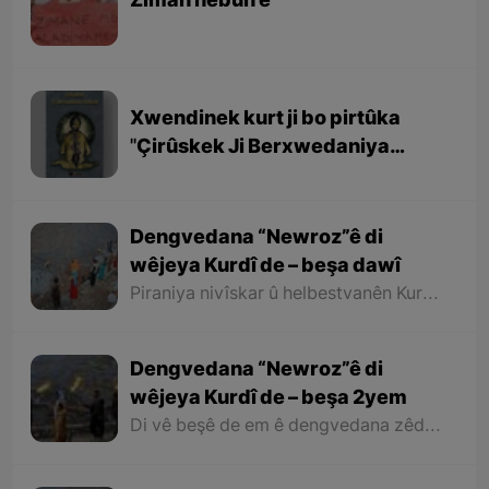
Ziman hebûn e
Xwendinek kurt ji bo pirtûka
''Çirûskek Ji Berxwedaniya
Kobaniyê''
Dengvedana “Newroz”ê di
wêjeya Kurdî de – beşa dawî
Piraniya nivîskar û helbestvanên Kurd di helbest û deqên xwe de behsa Newrozê kirine ku ji ber nebûna derfetê em ê tenê îşareyê bi çend mînak ji helbestên wan bikin. Di dawiyê de ez dixwazim bibêjim ku helbestvanên wek “Muxlîs, Ewnî, Hejar, Zarî, Elî Heseniyanî, Jîla Huseynî, Mihemed Salih Dîlan, Esîrî, Nasir Axabira, Celal Melekşa, Şêrko Bêkes û Ebdulah Paşêw” û hwd, di çend helbestên xwe de behsa Newrozê kirine û bal kişandine ser Kurdistanîbûna Newrozê.
Dengvedana “Newroz”ê di
wêjeya Kurdî de – beşa 2yem
Di vê beşê de em ê dengvedana zêdetir a Newrozê di helbest û deqên Kurdî de rabixine ber çavan. Herwisa pêwîst e em îşare bi wê yekê jî bikin ku tevî wê ku em di vê gotarê de dengvedana “Newroz”ê di edebiyata Kurdî de dibînin, em ê hin nivîskar û helbestvanên xwe binêrin ku mixabin navê hin ji wan hatiye jibîrkirin.