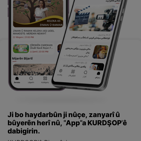
Ji bo haydarbûn ji nûçe, zanyarî û
bûyerên herî nû, "App"a KURDŞOP'ê
dabigirin.