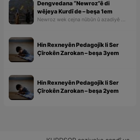
Dengvedana “Newroz”ê di
wêjeya Kurdî de – beşa 1em
Newroz wek cejna nûbûn û azadiyê di wêjeya Kurdî de û li cem helbestvan û nivîskarên Kurd, hertim girîngiya xwe hebûye. Helbestvan û nivîskarên Kurd di helbest û nivîsên xwe de Newroz wek bedewiyek, dergeheke azadiyê û sembola rizgariya netewî bi kar anîne. Ev mijare jî vedigere bo girêdana înkarkirî ya Kurd û Kurdistanê bi Newrozê re.
Hin Rexneyên Pedagojîk li Ser
Çîrokên Zarokan – beşa 3yem
Hin Rexneyên Pedagojîk li Ser
Çîrokên Zarokan – beşa 2yem