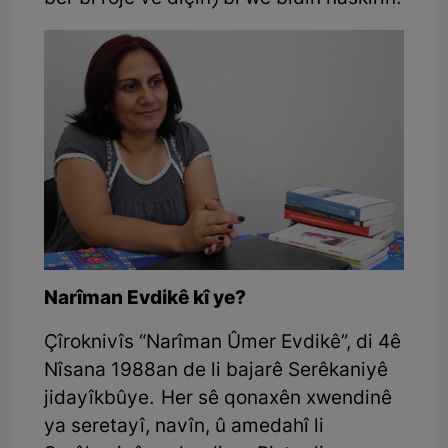
Narîman Evdikê kî ye?
Çîroknivîs “Narîman Ûmer Evdikê”, di 4ê
Nîsana 1988an de li bajarê Serêkaniyê
jidayîkbûye. Her sê qonaxên xwendinê
ya seretayî, navîn, û amedahî li