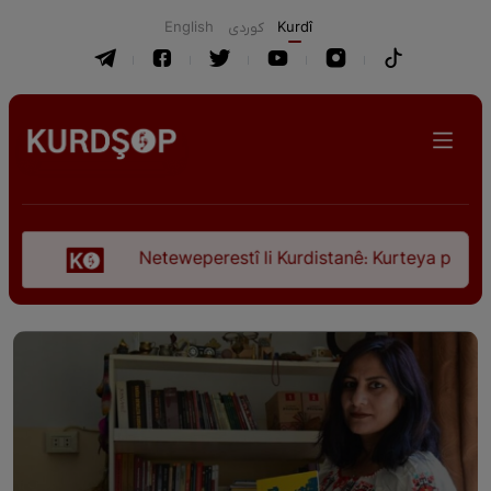
English
كوردی
Kurdî
Neteweperestî li Kurdistanê: Kurteya pêşveçûna diro