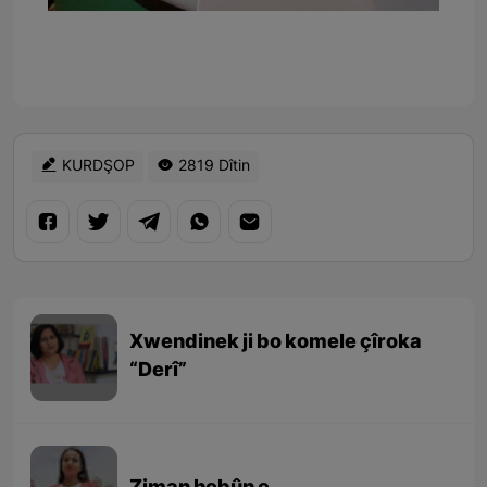
KURDŞOP
2819 Dîtin
Xwendinek ji bo komele çîroka
“Derî”