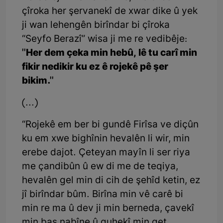
çîroka her şervanekî de xwar dike û yek
ji wan lehengên birîndar bi çîroka
“Seyfo Berazî” wisa ji me re vedibêje:
''Her dem çeka min hebû, lê tu carî min
fikir nedikir ku ez ê rojekê pê şer
bikim.''
(...)
“Rojekê em ber bi gundê Firîsa ve diçûn
ku em xwe bighînin hevalên li wir, min
erebe dajot. Çeteyan mayîn li ser riya
me çandibûn û ew di me de teqiya,
hevalên gel min di cih de şehîd ketin, ez
jî birîndar bûm. Birîna min vê carê bi
min re ma û dev ji min berneda, çavekî
min baş nabîne û guhekî min qet