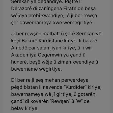
Serêkaniyê qedandiye. Piştre li
Dêrazorê di zanîngeha Firatê de beşa
wêjeya erebî xwendiye, lê ji ber rewşa
şer bawernameya xwe wernegirtiye.
Ji ber rewşên malbatî û şerê Serêkaniyê
koçî Bakurê Kurdistanê kiriye, li bajarê
Amedê çar salan jiyan kiriye, û li wir
Akademiya Cegerxwîn ya çand û
hunerê, beşê wêje û ziman xwendiye û
bawername wegirtiye.
Di ber re jî şeş mehan perwerdeya
pêşdibistan li navenda “Kurdîder” kiriye,
bawernameya wê jî girtiye, û gotarên
çandî di kovarên "Rewşen" û "W" de
belav kiriye.