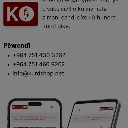
KURDŞOP saziyeke çandî ya
civaka sivîl e ku xizmeta
ziman, çand, dîrok û hunera
Kurdî dike.
Pêwendî
+964 751 430 3262
+964 751 460 9262
info@kurdshop.net