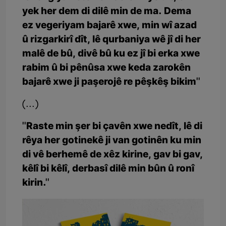
yek her dem di dilê min de ma. Dema
ez vegeriyam bajarê xwe, min wî azad
û rizgarkirî dît, lê qurbaniya wê jî di her
malê de bû, divê bû ku ez jî bi erka xwe
rabim û bi pênûsa xwe keda zarokên
bajarê xwe ji paşerojê re pêşkêş bikim''
(...)
''Raste min şer bi çavên xwe nedît, lê di
rêya her gotinekê ji van gotinên ku min
di vê berhemê de xêz kirine, gav bi gav,
kêlî bi kêlî, derbasî dilê min bûn û ronî
kirin.''