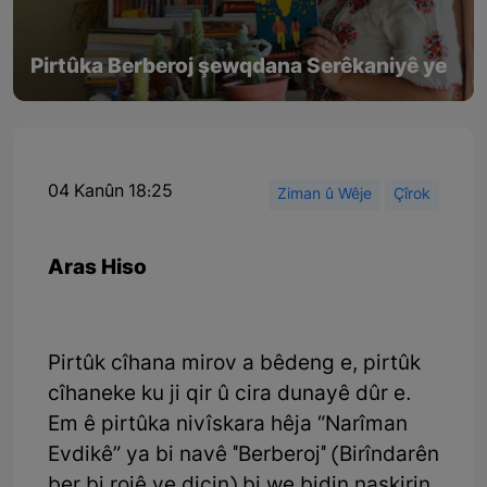
Pirtûka Berberoj şewqdana Serêkaniyê ye
04 Kanûn 18:25
Ziman û Wêje
Çîrok
Aras Hiso
Pirtûk cîhana mirov a bêdeng e, pirtûk
cîhaneke ku ji qir û cira dunayê dûr e.
Em ê pirtûka nivîskara hêja “Narîman
Evdikê” ya bi navê ''Berberoj'' (Birîndarên
ber bi rojê ve diçin) bi we bidin naskirin.