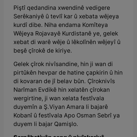
Piştî qedandina xwendinê vedigere
Serêkaniyê û tevlî kar û xebata wêjeya
kurdî dibe. Niha endama Komîteya
Wêjeya Rojavayê Kurdistanê ye, gelek
xebat di warê wêje û lêkolînên wêjeyî û
beşê çîrokê de kiriye.
Gelek çîrok nivîsandine, hin ji wan di
pirtûkên hevpar de hatine çapkirin û hin
di kovaran de jî belav bûn. Çîroknivîs
Narîman Evdikê hin xelatên çîrokan
wergirtine, ji wan xelata festîvala
duyemîn a Ş.Viyan Amara li bajarê
Kobanî û festîvala Apo Osman Sebrî ya
duyem li bajar Qamişlo.