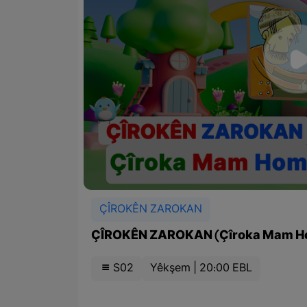
ÇÎROKÊN ZAROKAN
ÇÎROKÊN ZAROKAN (Çîroka Mam H
S02
Yêkşem | 20:00 EBL