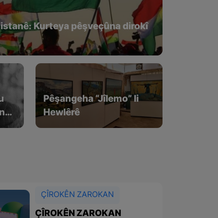
distanê: Kurteya pêşveçûna dirokî
u
Pêşangeha “Jîlemo” li
ûna
Hewlêrê
ÇÎROKÊN ZAROKAN
ÇÎROKÊN ZAROKAN