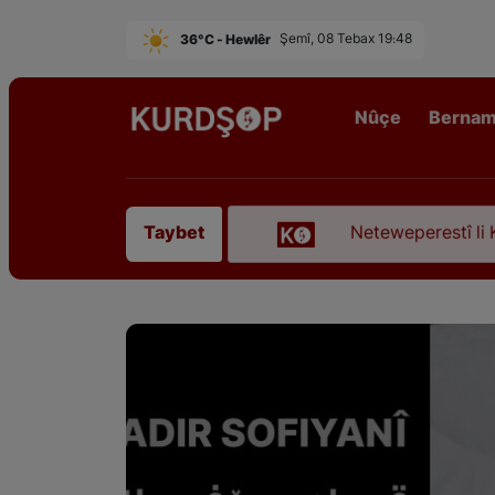
36°C - Hewlêr
Şemî, 08 Tebax 19:48
Nûçe
Berna
koça dawî kir
Neteweperestî li Kurdistanê: Kurte
Taybet