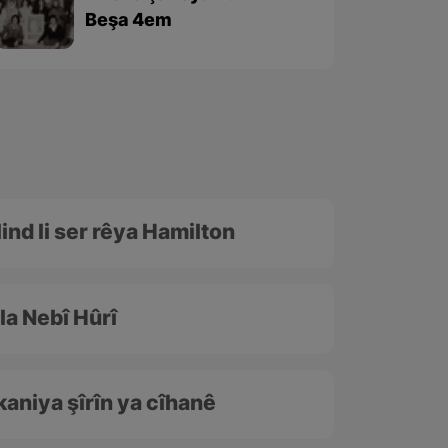
Beşa 4em
ind li ser rêya Hamilton
la Nebî Hûrî
kaniya şîrîn ya cîhanê