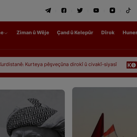
me
Ziman û Wêje
Çand û Kelepûr
Dîrok
Hune
ya pêşveçûna dirokî û civakî-siyasî
Qasimlo, ew 