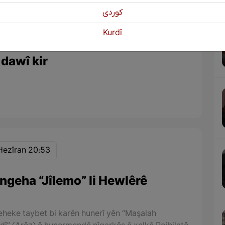
Tîrmeh 15:00
كوردی
Kurdî
bêjê hezkirî “Qadirê Sofyanî”
 dawî kir
Hezîran 20:53
ngeha “Jîlemo” li Hewlêrê
heke taybet bi karên hunerî yên “Maşalah