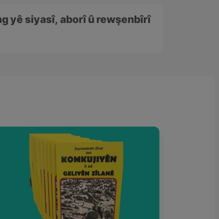
ng yê siyasî, aborî û rewşenbîrî