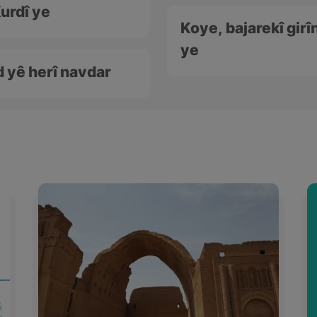
urdî ye
Koye, bajarekî girî
ye
 yê herî navdar