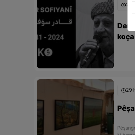
21 
Deng
koça
29 
Pêşa
Pêşange