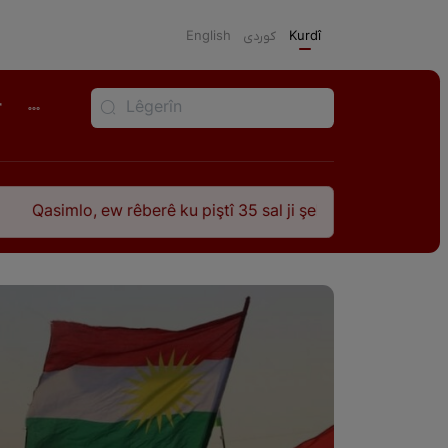
English
كوردی
Kurdî
r
rêberê ku piştî 35 sal ji şehîdbûna wî hê jî rêbaza wî her zînd