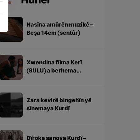
Huner
Nasîna amûrên muzîkê –
Beşa 14em (sentûr)
Xwendina fîlma Kerî
(SULU) a berhema
Yilmaz Guney
Zara kevirê bingehîn yê
sînemaya Kurdî
Dîroka şanoya Kurdî –