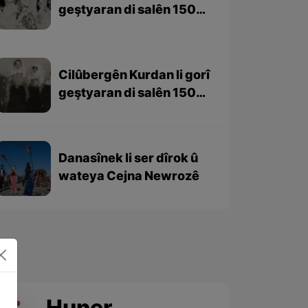
geştyaran di salên 1501-
1979 – beşa 2yem
Cilûbergên Kurdan li gorî
geştyaran di salên 1501-
1979 – beşa 1em
Danasînek li ser dîrok û
wateya Cejna Newrozê