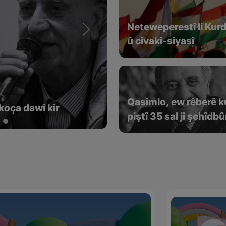
Neteweperestî li Kur
Next
û civakî-siyasî
di “Nizhelqilub
Qasimlo, ew rêberê k
Hemdulah Mustewfî” (نزهەالقلوب حمداللە مستوفی ) de
piştî 35 sal ji şehîdb
wî hê jî rêbaza wî her
zîndî ye