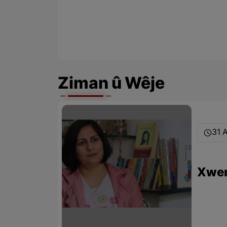
Ziman û Wêje
31 
Xwen