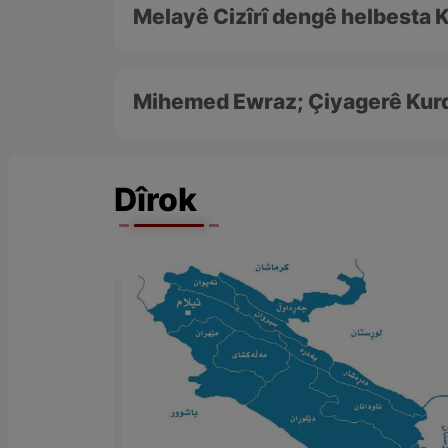
Melayê Cizîrî dengê helbesta K
Mihemed Ewraz; Çiyagerê Kurd
Dîrok