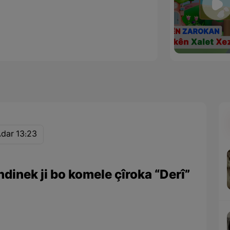
Adar 13:23
dinek ji bo komele çîroka “Derî”