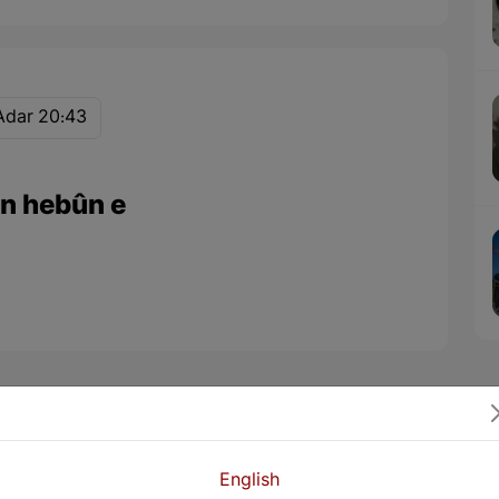
Adar 20:43
n hebûn e
English