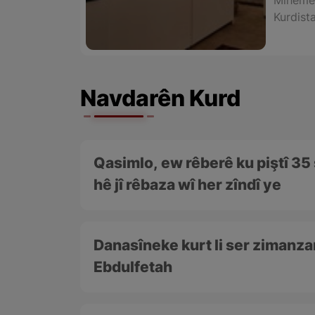
Mihemed
Kurdista
Navdarên Kurd
Qasimlo, ew rêberê ku piştî 35 
hê jî rêbaza wî her zîndî ye
Danasîneke kurt li ser ziman
Ebdulfetah