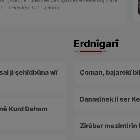
î” (Arêz) ê hunermendê nîgarkêş ê xelkê Rojhilatê
nê li Hewlêrê hate vekirin.
Erdnîgarî
sal ji şehîdbûna wî
Çoman, bajarekî bil
Danasînek li ser Ke
zanê Kurd Deham
Zirêbar mezintirîn 