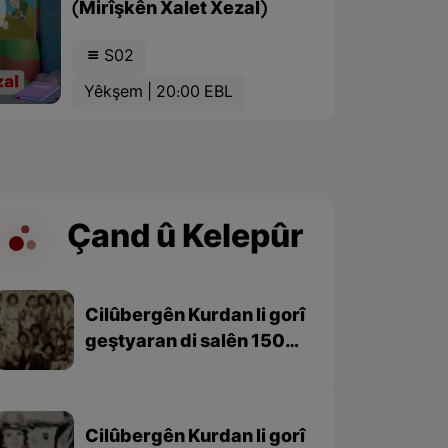
(Mirîşkên Xalet Xezal)
S02
Yêkşem | 20:00 EBL
Çand û Kelepûr
Cilûbergên Kurdan li gorî
geştyaran di salên 1501-
1979 – beşa 3yem (dawî)
Cilûbergên Kurdan li gorî