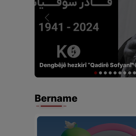
Previous
Îlam, navenda wîlayeta Kurdistanê 
Bername