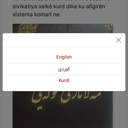
sivikatiya xelkê kurd dike ku alîgirên
sîstema komarî ne:
English
كوردی
Kurdî