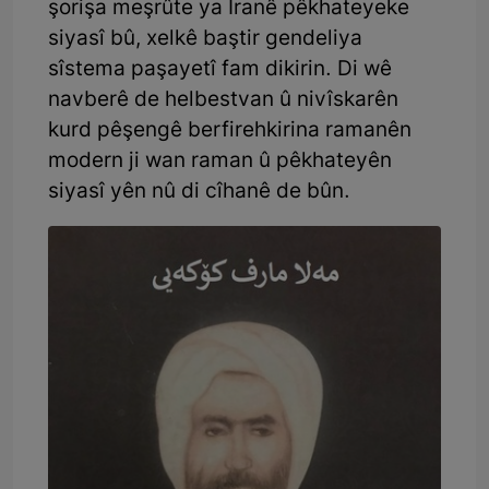
şorişa meşrûte ya Îranê pêkhateyeke
siyasî bû, xelkê baştir gendeliya
sîstema paşayetî fam dikirin. Di wê
navberê de helbestvan û nivîskarên
kurd pêşengê berfirehkirina ramanên
modern ji wan raman û pêkhateyên
siyasî yên nû di cîhanê de bûn.