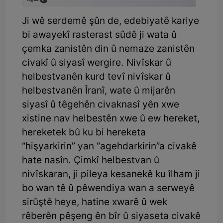
Ji wê serdemê şûn de, edebiyatê kariye
bi awayekî rasterast sûdê ji wata û
çemka zanistên din û nemaze zanistên
civakî û siyasî wergire. Nivîskar û
helbestvanên kurd tevî nivîskar û
helbestvanên Îranî, wate û mijarên
siyasî û têgehên civaknasî yên xwe
xistine nav helbestên xwe û ew hereket,
hereketek bû ku bi hereketa
“hişyarkirin” yan “agehdarkirin”a civakê
hate nasîn. Çimkî helbestvan û
nivîskaran, ji pileya kesanekê ku îlham ji
bo wan tê û pêwendiya wan a serweyê
sirûştê heye, hatine xwarê û wek
rêberên pêşeng ên bîr û siyaseta civakê