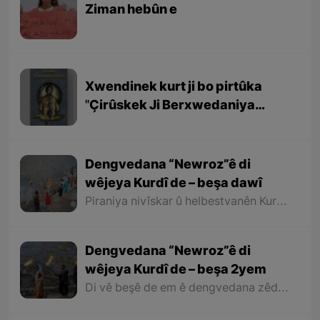
Ziman hebûn e
Xwendinek kurt ji bo pirtûka
''Çirûskek Ji Berxwedaniya
Kobaniyê''
Dengvedana “Newroz”ê di
wêjeya Kurdî de – beşa dawî
Piraniya nivîskar û helbestvanên Kurd di helbest û deqên xwe de behsa Newrozê kirine ku ji ber nebûna derfetê em ê tenê îşareyê bi çend mînak ji helbestên wan bikin. Di dawiyê de ez dixwazim bibêjim ku helbestvanên wek “Muxlîs, Ewnî, Hejar, Zarî, Elî Heseniyanî, Jîla Huseynî, Mihemed Salih Dîlan, Esîrî, Nasir Axabira, Celal Melekşa, Şêrko Bêkes û Ebdulah Paşêw” û hwd, di çend helbestên xwe de behsa Newrozê kirine û bal kişandine ser Kurdistanîbûna Newrozê.
Dengvedana “Newroz”ê di
wêjeya Kurdî de – beşa 2yem
Di vê beşê de em ê dengvedana zêdetir a Newrozê di helbest û deqên Kurdî de rabixine ber çavan. Herwisa pêwîst e em îşare bi wê yekê jî bikin ku tevî wê ku em di vê gotarê de dengvedana “Newroz”ê di edebiyata Kurdî de dibînin, em ê hin nivîskar û helbestvanên xwe binêrin ku mixabin navê hin ji wan hatiye jibîrkirin.