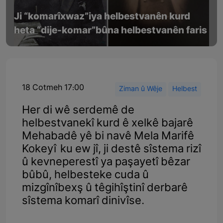
Ji “komarîxwaz”iya helbestvanên kurd
heta “dije-komar”bûna helbestvanên faris
18 Cotmeh 17:00
Ziman û Wêje
Helbest
Her di wê serdemê de
helbestvanekî kurd ê xelkê bajarê
Mehabadê yê bi navê Mela Marifê
Kokeyî ku ew jî, ji destê sîstema rizî
û kevneperestî ya paşayetî bêzar
bûbû, helbesteke cuda û
mizgînîbexş û têgihîştinî derbarê
sîstema komarî dinivîse.