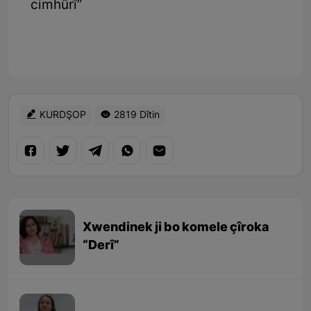
cimhûrî”
KURDŞOP
2819 Dîtin
Xwendinek ji bo komele çîroka
“Derî”