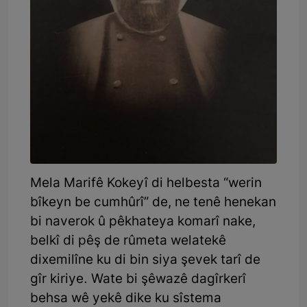
Mela Marifê Kokeyî di helbesta “werin
bîkeyn be cumhûrî” de, ne tenê henekan
bi naverok û pêkhateya komarî nake,
belkî di pêş de rûmeta welatekê
dixemilîne ku di bin siya şevek tarî de
gîr kiriye. Wate bi şêwazê dagîrkerî
behsa wê yekê dike ku sîstema