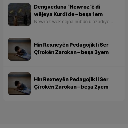
Dengvedana “Newroz”ê di
wêjeya Kurdî de – beşa 1em
Newroz wek cejna nûbûn û azadiyê di wêjeya Kurdî de û li cem helbestvan û nivîskarên Kurd, hertim girîngiya xwe hebûye. Helbestvan û nivîskarên Kurd di helbest û nivîsên xwe de Newroz wek bedewiyek, dergeheke azadiyê û sembola rizgariya netewî bi kar anîne. Ev mijare jî vedigere bo girêdana înkarkirî ya Kurd û Kurdistanê bi Newrozê re.
Hin Rexneyên Pedagojîk li Ser
Çîrokên Zarokan – beşa 3yem
Hin Rexneyên Pedagojîk li Ser
Çîrokên Zarokan – beşa 2yem