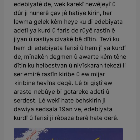
edebiyatê de, wek karekî newêjeyî û
dûr ji hunerê çav jê hatiye kirin, her
lewma gelek kêm heye ku di edebiyata
adetî ya kurd û faris de rûyê rastîn ê
jiyan û rastiya civakê bê dîtin. Tevî ku
hem di edebiyata farisî û hem jî ya kurdî
de, mînakên degmen û awarte kêm têne
dîtin ku helbestvan û nivîskaran tekezî li
ser emirê rastîn kiribe û ew mijar
kiribine hevîna deqê. Lê bi giştî ew
araste nebûye bi gotareke adetî û
serdest. Lê wekî hate behskirin ji
dawiya sedsala 19an ve, edebiyata
kurdî û farisî ji rêbaza berê hate derê.