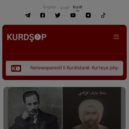
English
كوردی
Kurdî
Neteweperestî li Kurdistanê: Kurteya pêşveçûna dirokî û c