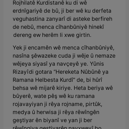
Rojhilatê Kurdistanê ku di wê
erdnîgariyê de bû, ji ber wê ku derfeta
veguhastina zanyarî di asteke berfireh
de nebû, menca cîhanbûniyê hinekî
dereng ew herêm li xwe girtin.
Yek ji encamên wê menca cîhanbûniyê,
nasîna şêwazeke cuda ji wêje û nemaze
wêjeya siyasî ya navçeyê ye. Yûnis
Rizayî di gotara “Hereketa Nûbûnê ya
Ramana Helbesta Kurdî” de, bi hûrî
behsa wê mijarê kiriye. Heta beriya wê
bûyerê, wate pêş wê ku ramana
rojavayiyan ji rêya rojname, pirtûk,
medya û herwisa ji rêya rêwîngên
geştiyar ên biyanî ve yan ji ber
rêwîngiya geştiyarên navxweyî bo