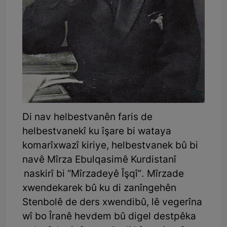
Di nav helbestvanên faris de
helbestvanekî ku îşare bi wataya
komarîxwazî kiriye, helbestvanek bû bi
navê Mîrza Ebulqasimê Kurdistanî
naskirî bi “Mîrzadeyê Îşqî”. Mîrzade
xwendekarek bû ku di zanîngehên
Stenbolê de ders xwendibû, lê vegerîna
wî bo Îranê hevdem bû digel destpêka