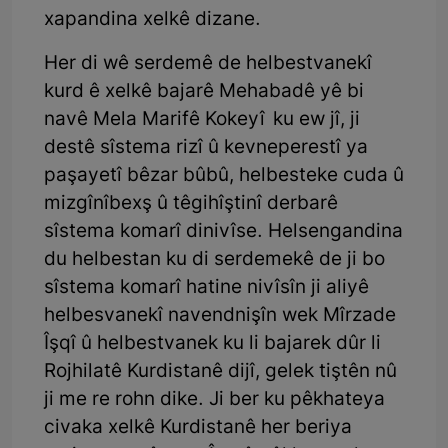
xapandina xelkê dizane.
Her di wê serdemê de helbestvanekî
kurd ê xelkê bajarê Mehabadê yê bi
navê Mela Marifê Kokeyî ku ew jî, ji
destê sîstema rizî û kevneperestî ya
paşayetî bêzar bûbû, helbesteke cuda û
mizgînîbexş û têgihîştinî derbarê
sîstema komarî dinivîse. Helsengandina
du helbestan ku di serdemekê de ji bo
sîstema komarî hatine nivîsîn ji aliyê
helbesvanekî navendnişîn wek Mîrzade
Îşqî û helbestvanek ku li bajarek dûr li
Rojhilatê Kurdistanê dijî, gelek tiştên nû
ji me re rohn dike. Ji ber ku pêkhateya
civaka xelkê Kurdistanê her beriya