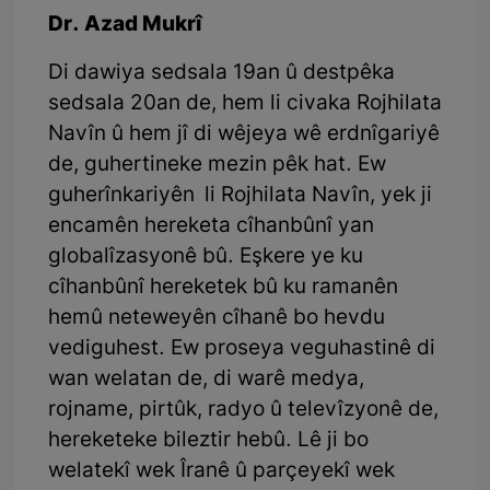
Dr. Azad Mukrî
Di dawiya sedsala 19an û destpêka
sedsala 20an de, hem li civaka Rojhilata
Navîn û hem jî di wêjeya wê erdnîgariyê
de, guhertineke mezin pêk hat. Ew
guherînkariyên li Rojhilata Navîn, yek ji
encamên hereketa cîhanbûnî yan
globalîzasyonê bû. Eşkere ye ku
cîhanbûnî hereketek bû ku ramanên
hemû neteweyên cîhanê bo hevdu
vediguhest. Ew proseya veguhastinê di
wan welatan de, di warê medya,
rojname, pirtûk, radyo û televîzyonê de,
hereketeke bileztir hebû. Lê ji bo
welatekî wek Îranê û parçeyekî wek