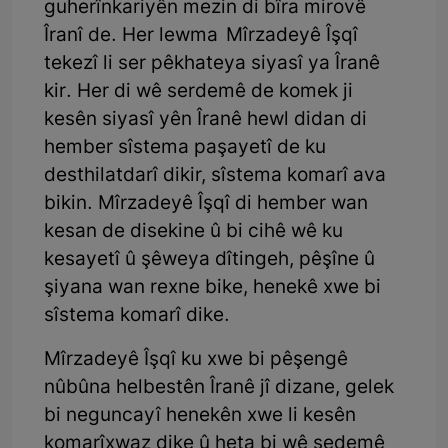
guherînkariyên mezin di bîra mirovê
Îranî de. Her lewma Mîrzadeyê Îşqî
tekezî li ser pêkhateya siyasî ya Îranê
kir. Her di wê serdemê de komek ji
kesên siyasî yên Îranê hewl didan di
hember sîstema paşayetî de ku
desthilatdarî dikir, sîstema komarî ava
bikin. Mîrzadeyê Îşqî di hember wan
kesan de disekine û bi cihê wê ku
kesayetî û şêweya dîtingeh, pêşîne û
şiyana wan rexne bike, henekê xwe bi
sîstema komarî dike.
Mîrzadeyê Îşqî ku xwe bi pêşengê
nûbûna helbestên Îranê jî dizane, gelek
bi neguncayî henekên xwe li kesên
komarîxwaz dike û heta bi wê sedemê