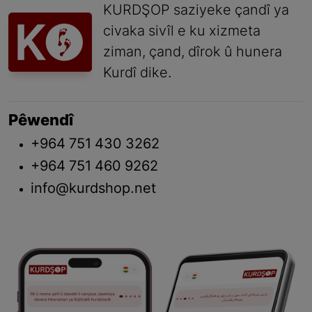
KURDŞOP saziyeke çandî ya
civaka sivîl e ku xizmeta
ziman, çand, dîrok û hunera
Kurdî dike.
Pêwendî
+964 751 430 3262
+964 751 460 9262
info@kurdshop.net