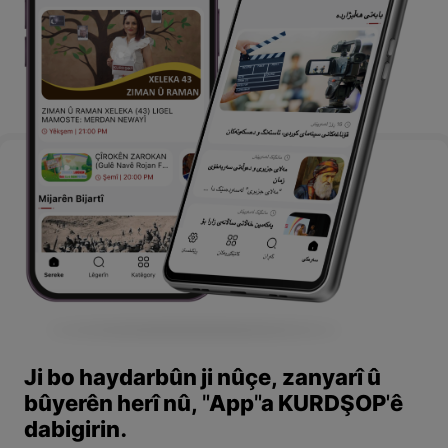
Ji bo haydarbûn ji nûçe, zanyarî û
bûyerên herî nû, "App"a KURDŞOP'ê
dabigirin.