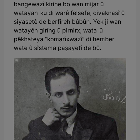
bangewazî kirine bo wan mijar û
watayan ku di warê felsefe, civaknasî û
siyasetê de berfireh bûbûn. Yek ji wan
watayên girîng û pirnirx, wata û
pêkhateya “komarîxwazî” di hember
wate û sîstema paşayetî de bû.