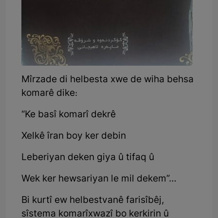
Mîrzade di helbesta xwe de wiha behsa
komarê dike:
“Ke basî komarî dekrê
Xelkê îran boy ker debin
Leberiyan deken giya û tifaq û
Wek ker hewsariyan le mil dekem”…
Bi kurtî ew helbestvanê farisîbêj,
sîstema komarîxwazî bo kerkirin û