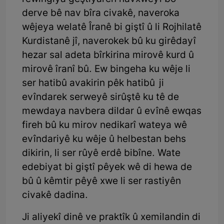
derve bê nav bîra civakê, naveroka
wêjeya welatê Îranê bi giştî û li Rojhilatê
Kurdistanê jî, naverokek bû ku girêdayî
hezar sal adeta bîrkirina mirovê kurd û
mirovê îranî bû. Ew bingeha ku wêje li
ser hatibû avakirin pêk hatibû ji
evîndarek serweyê sirûştê ku tê de
mewdaya navbera dildar û evînê ewqas
fireh bû ku mirov nedikarî wateya wê
evîndariyê ku wêje û helbestan behs
dikirin, li ser rûyê erdê bibîne. Wate
edebiyat bi giştî pêyek wê di hewa de
bû û kêmtir pêyê xwe li ser rastiyên
civakê dadina.
Ji aliyekî dinê ve praktîk û xemilandin di