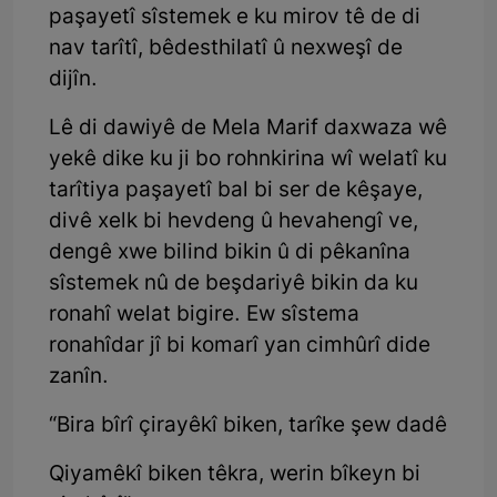
paşayetî sîstemek e ku mirov tê de di
nav tarîtî, bêdesthilatî û nexweşî de
dijîn.
Lê di dawiyê de Mela Marif daxwaza wê
yekê dike ku ji bo rohnkirina wî welatî ku
tarîtiya paşayetî bal bi ser de kêşaye,
divê xelk bi hevdeng û hevahengî ve,
dengê xwe bilind bikin û di pêkanîna
sîstemek nû de beşdariyê bikin da ku
ronahî welat bigire. Ew sîstema
ronahîdar jî bi komarî yan cimhûrî dide
zanîn.
“Bira bîrî çirayêkî biken, tarîke şew dadê
Qiyamêkî biken têkra, werin bîkeyn bi