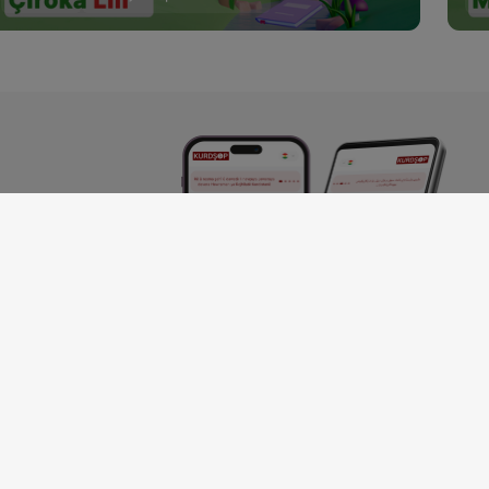
andî ya
meta ziman,
Kurdî dike.