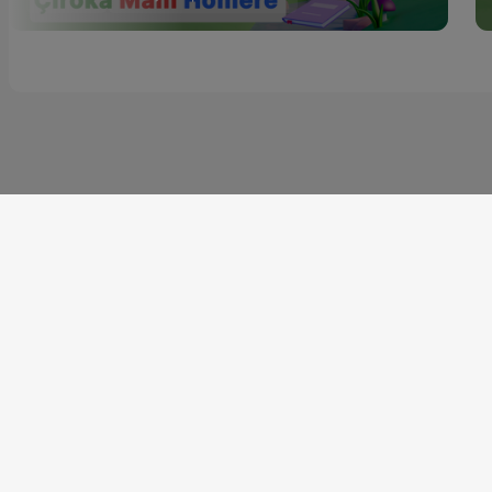
KURDŞOP saziyeke ç
civaka sivîl e ku xiz
çand, dîrok û hunera 