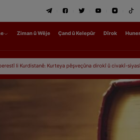
me
Ziman û Wêje
Çand û Kelepûr
Dîrok
Hune
stanê: Kurteya pêşveçûna dirokî û civakî-siyasî