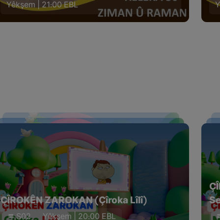
Yêkşem | 21:00 EBL
Y
Ç
ÇÎROKÊN ZAROKAN (Çîroka Lîlî)
Se
S02
Yêkşem | 20:00 EBL