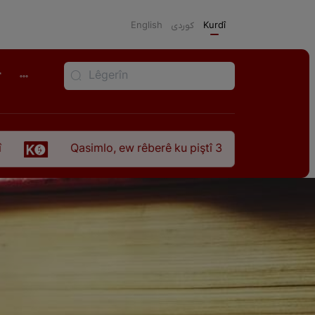
English
كوردی
Kurdî
r
Qasimlo, ew rêberê ku piştî 35 sal ji şehîdbûna wî hê jî rêbaza