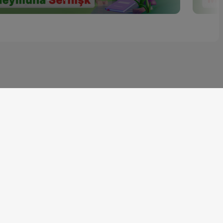
Ji bo haydarbûn ji nûçe,
zanyarî û bûyerên herî
nû, "App"a KURDŞOP'ê
dabigirin.