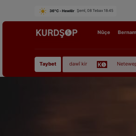
36°C - Hewlêr
Şemî, 08 Tebax 18:45
Nûçe
Berna
rê Sofyanî” koça dawî kir
Neteweperestî li Kurdi
Taybet