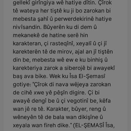
gellekî girîngiya wê hatiye dîtin. Çîrok
tê wateya her tiştê ku ji bo zarokan bi
mebesta şahî û perwerdekirinê hatiye
nivîsandin. Bûyerên ku di dem û
mekanekê de hatine serê hin
karakteran, çi rasteqînî, xeyalî û çi jî
karekterên tê de mirov, ajal an jî tiştên
din be, mebesta wê ew e ku binhiş û
karekteriya zarok a siberojê bi awayekî
baş ava bike. Wek ku Îsa El-Şemasî
gotiye: "Çîrok di nava wêjeya zarokan
de cihê xwe yê pêşîn digire. Çi bi
awayê dengî be û çi vegotinî be, kêfa
wan jê re tê. Karakter, bûyer, reng û
wêneyên tê de bala wan dikişîne û
xeyala wan fireh dike." (EL-ŞEMASÎ Îsa,