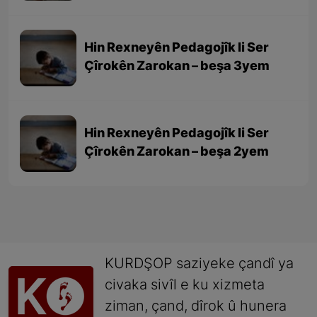
Hin Rexneyên Pedagojîk li Ser
Çîrokên Zarokan – beşa 3yem
Hin Rexneyên Pedagojîk li Ser
Çîrokên Zarokan – beşa 2yem
KURDŞOP saziyeke çandî ya
civaka sivîl e ku xizmeta
ziman, çand, dîrok û hunera