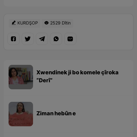
KURDŞOP
2529 Dîtin
Xwendinek ji bo komele çîroka
“Derî”
Ziman hebûn e