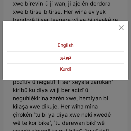
xwe birevin û ji wan, ji ajelên derdora
xwe bitirse bitirse. Her wiha ev yek
bandorê li ser tevgera wî ya bi civakê re
jî dike ku dihêle bi awayekî derveyî
rêgezan bi hewirdora xwe re bide û
bistîne.
English
Nimûneyên van çîrokan gelek in, mîna
كوردی
çîroka Nîskoyê ku me di gotareke berê
Kurdî
de ya bi navê "Bandora çîrokan ji aliyê
pozîtîv û negatîf li ser xeyala zarokan"
kiribû ku diya wî ji ber acizî û
neguhlêkirina zarên xwe, hemiyan bi
kilaşa xwe dikuje. Her wiha mîna
çîrokên "tu bi ya diya xwe nekî xwedê
wê te kor bike", "tu derewan bikî wê