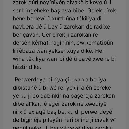
zarok dûrî neyînîyên civakê bikeve û li
ser bingeheke baş ava bibe. Gelek çîrok
hene bedewî û xurtbûna têkiliya di
navbera dê û bav û zarokan de radixe
ber çavan. Ger çîrok ji zarokan re
dersên kêrhatî ragihînin, ew kêrhatîbûn
li rêbaza wan yekser xuya dike. Her
wiha têkiliya wan bi dê û bavê xwe re bi
hêztir dike.
Perwerdeya bi riya çîrokan a beriya
dibistanê û bi wê re, yek ji alên sereke
ye ku ji bo dabînkirina paşeroja zarokan
dibe alîkar, lê eger zarok ne xwediyê
nirx û exlaqê baş be, ku di perwerdeyê
de bigihêje pileyên herî bilind jî civak wî
qebûl nake. Ji ber vê yekê divê zarok ji