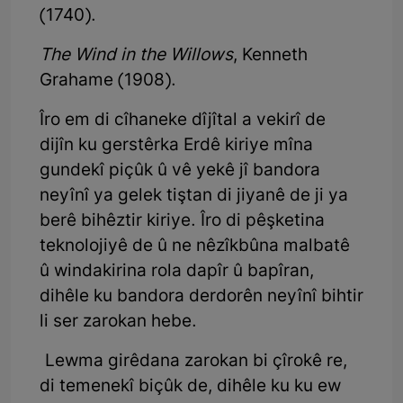
(1740).
The Wind in the Willows
, Kenneth
Grahame (1908).
Îro em di cîhaneke dîjîtal a vekirî de
dijîn ku gerstêrka Erdê kiriye mîna
gundekî piçûk û vê yekê jî bandora
neyînî ya gelek tiştan di jiyanê de ji ya
berê bihêztir kiriye. Îro di pêşketina
teknolojiyê de û ne nêzîkbûna malbatê
û windakirina rola dapîr û bapîran,
dihêle ku bandora derdorên neyînî bihtir
li ser zarokan hebe.
Lewma girêdana zarokan bi çîrokê re,
di temenekî biçûk de, dihêle ku ku ew