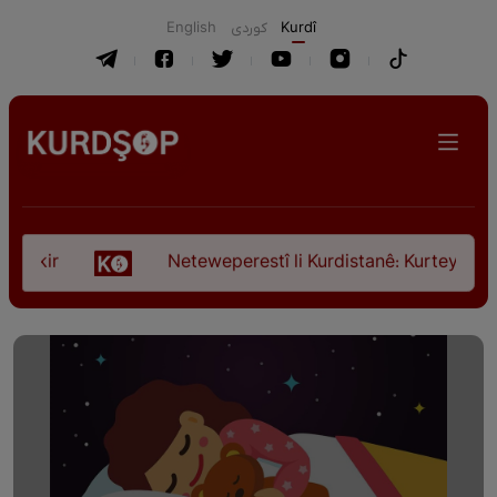
English
كوردی
Kurdî
ir
Neteweperestî li Kurdistanê: Kurteya pêşveçûn