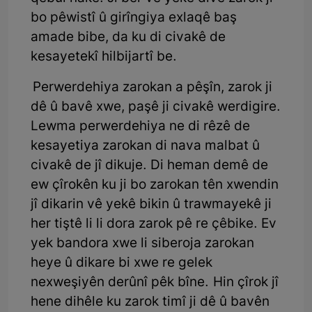
bo pêwistî û girîngiya exlaqê baş
amade bibe, da ku di civakê de
kesayetekî hilbijartî be.
Perwerdehiya zarokan a pêşîn, zarok ji
dê û bavê xwe, paşê ji civakê werdigire.
Lewma perwerdehiya ne di rêzê de
kesayetiya zarokan di nava malbat û
civakê de jî dikuje. Di heman demê de
ew çîrokên ku ji bo zarokan tên xwendin
jî dikarin vê yekê bikin û trawmayekê ji
her tiştê li li dora zarok pê re çêbike. Ev
yek bandora xwe li siberoja zarokan
heye û dikare bi xwe re gelek
nexweşiyên derûnî pêk bîne. Hin çîrok jî
hene dihêle ku zarok timî ji dê û bavên