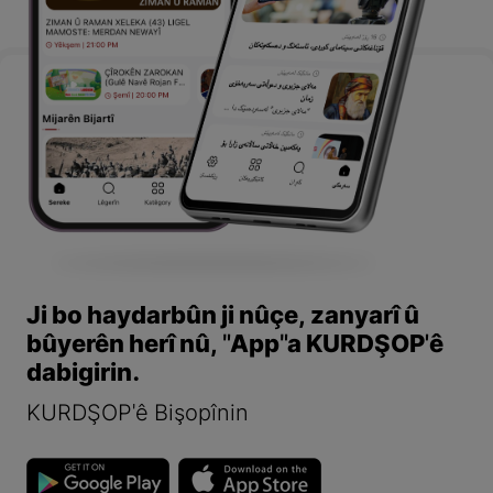
Ji bo haydarbûn ji nûçe, zanyarî û
bûyerên herî nû, "App"a KURDŞOP'ê
dabigirin.
KURDŞOP'ê Bişopînin