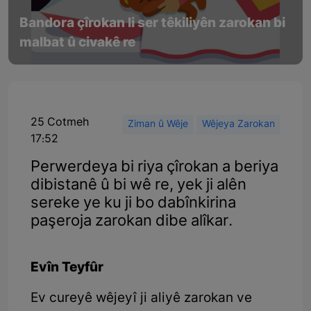
Bandora çîrokan li ser têkiliyên zarokan bi
malbat û civakê re
25 Cotmeh
Ziman û Wêje
Wêjeya Zarokan
17:52
Perwerdeya bi riya çîrokan a beriya
dibistanê û bi wê re, yek ji alên
sereke ye ku ji bo dabînkirina
paşeroja zarokan dibe alîkar.
Evîn Teyfûr
Ev cureyê wêjeyî ji aliyê zarokan ve