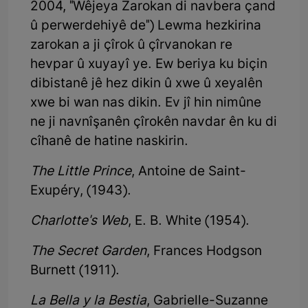
2004, "Wêjeya Zarokan di navbera çand
û perwerdehiyê de") Lewma hezkirina
zarokan a ji çîrok û çîrvanokan re
hevpar û xuyayî ye. Ew beriya ku biçin
dibistanê jê hez dikin û xwe û xeyalên
xwe bi wan nas dikin. Ev jî hin nimûne
ne ji navnîşanên çîrokên navdar ên ku di
cîhanê de hatine naskirin.
The Little Prince
, Antoine de Saint-
Exupéry, (1943).
Charlotte's Web
, E. B. White (1954).
The Secret Garden
, Frances Hodgson
Burnett (1911).
La Bella y la Bestia
, Gabrielle-Suzanne