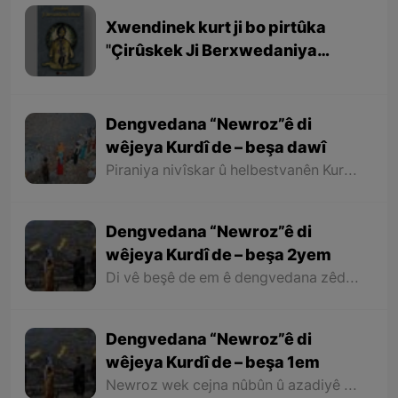
Xwendinek kurt ji bo pirtûka
''Çirûskek Ji Berxwedaniya
Kobaniyê''
Dengvedana “Newroz”ê di
wêjeya Kurdî de – beşa dawî
Piraniya nivîskar û helbestvanên Kurd di helbest û deqên xwe de behsa Newrozê kirine ku ji ber nebûna derfetê em ê tenê îşareyê bi çend mînak ji helbestên wan bikin. Di dawiyê de ez dixwazim bibêjim ku helbestvanên wek “Muxlîs, Ewnî, Hejar, Zarî, Elî Heseniyanî, Jîla Huseynî, Mihemed Salih Dîlan, Esîrî, Nasir Axabira, Celal Melekşa, Şêrko Bêkes û Ebdulah Paşêw” û hwd, di çend helbestên xwe de behsa Newrozê kirine û bal kişandine ser Kurdistanîbûna Newrozê.
Dengvedana “Newroz”ê di
wêjeya Kurdî de – beşa 2yem
Di vê beşê de em ê dengvedana zêdetir a Newrozê di helbest û deqên Kurdî de rabixine ber çavan. Herwisa pêwîst e em îşare bi wê yekê jî bikin ku tevî wê ku em di vê gotarê de dengvedana “Newroz”ê di edebiyata Kurdî de dibînin, em ê hin nivîskar û helbestvanên xwe binêrin ku mixabin navê hin ji wan hatiye jibîrkirin.
Dengvedana “Newroz”ê di
wêjeya Kurdî de – beşa 1em
Newroz wek cejna nûbûn û azadiyê di wêjeya Kurdî de û li cem helbestvan û nivîskarên Kurd, hertim girîngiya xwe hebûye. Helbestvan û nivîskarên Kurd di helbest û nivîsên xwe de Newroz wek bedewiyek, dergeheke azadiyê û sembola rizgariya netewî bi kar anîne. Ev mijare jî vedigere bo girêdana înkarkirî ya Kurd û Kurdistanê bi Newrozê re.