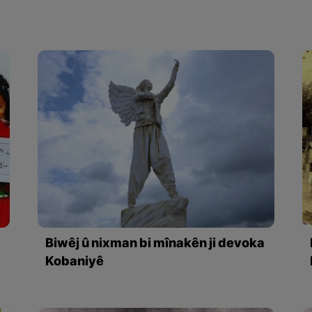
Biwêj û nixman bi mînakên ji devoka
Kobaniyê
îsîn.