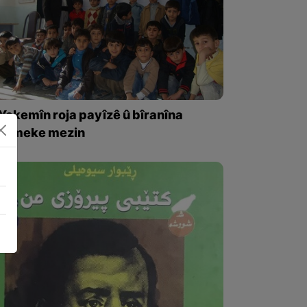
Yekemîn roja payîzê û bîranîna
zilmeke mezin