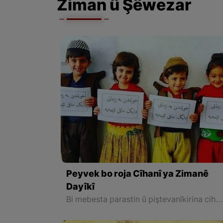
Ziman û Şêwezar
Peyvek bo roja Cîhanî ya Zimanê
Dayîkî
Bi mebesta parastin û piştevanîkirina cihêrengî ya ziman û handana perwerdehiya çend zimanî, herwisa ji bo hişyarkirina xelkê ji kevneşopiyên zimanî û kultûran li ser bingeha hevtêgihîştin û lêborînî û diyalogê, Saziya UNSCOyê di kombûna 30 a Konferansa Giştî ya xwe de li sala 1999an, 21ê Şibatê wek roja Cîhanî ya Zimanê Dayîkî diyarî kir. Ev nivîsa jêrîn bi hilkefta vê rojê hatiye niv