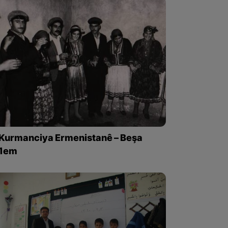
Kurmanciya Ermenistanê – Beşa
1em