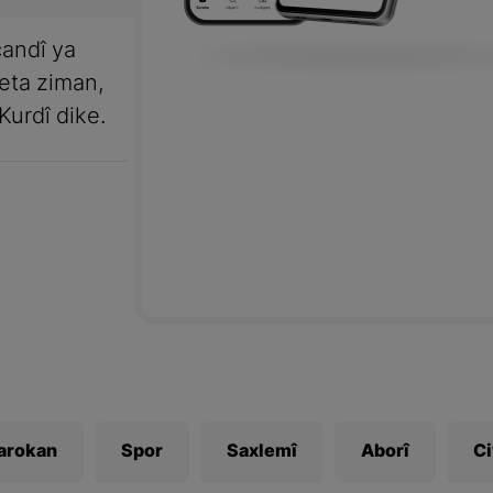
andî ya
meta ziman,
Kurdî dike.
Zarokan
Spor
Saxlemî
Aborî
C