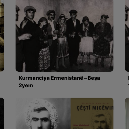
Kurmanciya Ermenistanê – Beşa
2yem