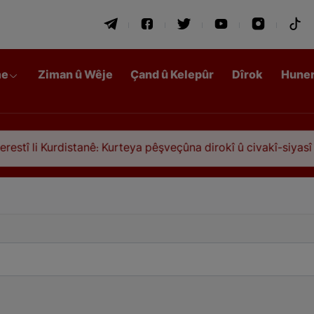
me
Ziman û Wêje
Çand û Kelepûr
Dîrok
Hune
distanê: Kurteya pêşveçûna dirokî û civakî-siyasî