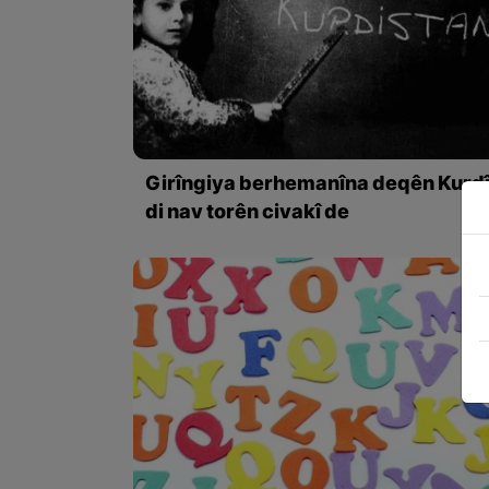
Girîngiya berhemanîna deqên Kurd
di nav torên civakî de