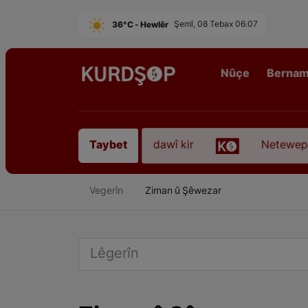
36°C - Hewlêr
Şemî, 08 Tebax 06:07
Nûçe
Berna
irê Sofyanî” koça dawî kir
Neteweperestî li Kur
Taybet
Vegerîn
Ziman û Şêwezar