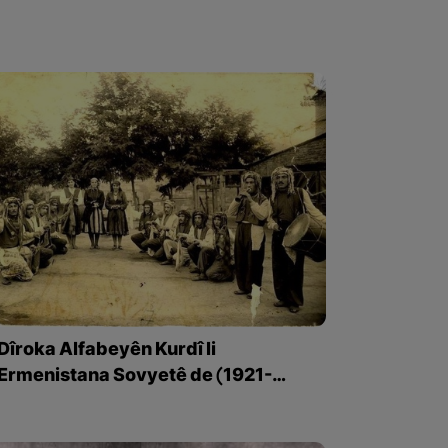
Dîroka Alfabeyên Kurdî li
Ermenistana Sovyetê de (1921-
1991) – beşa 2yem