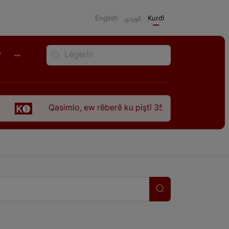
English
كوردی
Kurdî
r
Qasimlo, ew rêberê ku piştî 35 sal ji şehîdbûna wî hê jî rêba