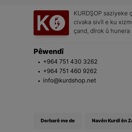
KURDŞOP saziyeke ç
civaka sivîl e ku xiz
çand, dîrok û hunera 
Pêwendî
+964 751 430 3262
+964 751 460 9262
info@kurdshop.net
Derbarê me de
Navên Kurdî ên 