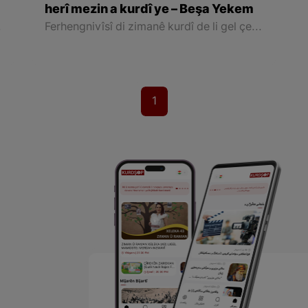
herî mezin a kurdî ye – Beşa Yekem
na wan di nav nivîsê de jî dixwînin.
Ferhengnivîsî di zimanê kurdî de li gel çend navên mezin dest pê dike: Şêx Mihemedê Xal, Hejar Mukriyanî, Ebdulrehman Zebîhî, Gîw Mukriyanî û hwd. Helbet girîngiya karê her yek ji van nivîseran ji hev cuda ye
1