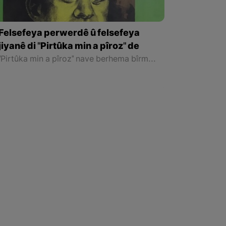
Felsefeya perwerdê û felsefeya
jiyanê di "Pirtûka min a pîroz" de
"Pirtûka min a pîroz" nave berhema bîrmendê Kurd "Rêbwar Sîweylî" ye bi yekem dîtina nave pirtûkê xwendevan hizra gelek tiştan dike, gelo nivîskar weke pirtûkên pîroz pexşaneke bi hurgiliyan nivîsandiye û rêkar û "Dibe û Nabe" ya jiyanê di wî warî de şîrove kirine, yan pirtûkeke ku bi arasteya rexneyî berê xwe dide nerînên olî. An jî tiştên pîroz ên cîhana derdorê di mejiyê xwe de nirxandine û anîne ser kaxezê?