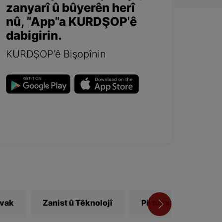
zanyarî û bûyerên herî
nû, "App"a KURDŞOP'ê
dabigirin.
KURDŞOP'ê Bişopînin
ivak
Zanist û Têknolojî
Pirtûkxane
Vî