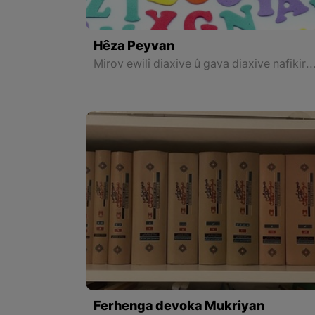
Hêza Peyvan
Mirov ewilî diaxive û gava diaxive nafikire ku tîp, kîte, peyv û hevok çi ne, ji bo ku li ser van bifikire hê wext heye; 
Ferhenga devoka Mukriyan