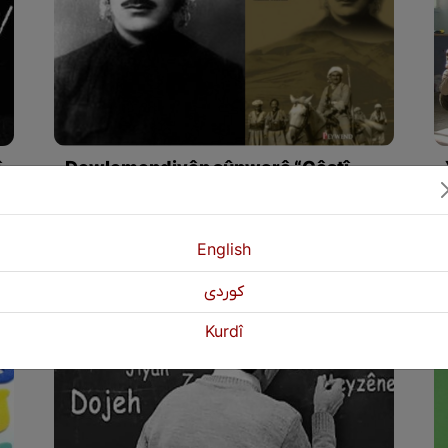
î
Dewlemendiyên şûnwarê “Çêştî
Micêwir”a mamosta Hejar
English
كوردی
Kurdî