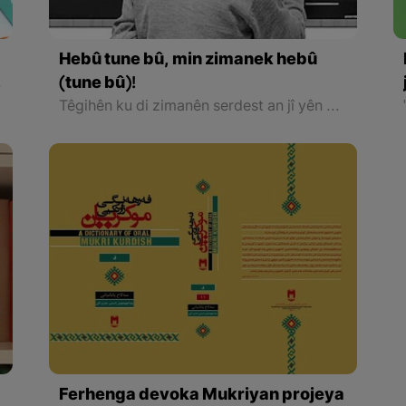
Hebû tune bû, min zimanek hebû
(tune bû)!
divê nivîs îcad bibe.
Têgihên ku di zimanên serdest an jî yên biyanî de min nedikarî tê bigihîjim, êdî bi saya kurdî zelaltir dibûn di hişê min de.
Ferhenga devoka Mukriyan projeya