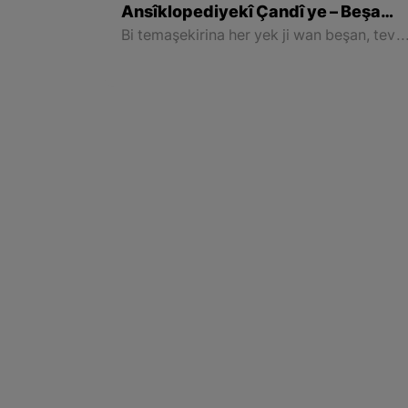
Ansîklopediyekî Çandî ye – Beşa
Duyem
Bi temaşekirina her yek ji wan beşan, tevî zanyariyên giştî ku xwendevan bidest dixe, awayê rast ê çêkirina hevokan, bikarbirina gotinan, curên hevokan û meselê di zimanê Kurdî de fêr dibin û awayê cîbicîkiri