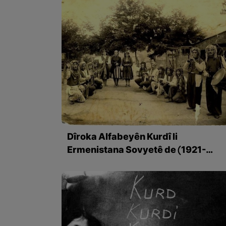
Dîroka Alfabeyên Kurdî li
Ermenistana Sovyetê de (1921-
1991) – beşa 1em