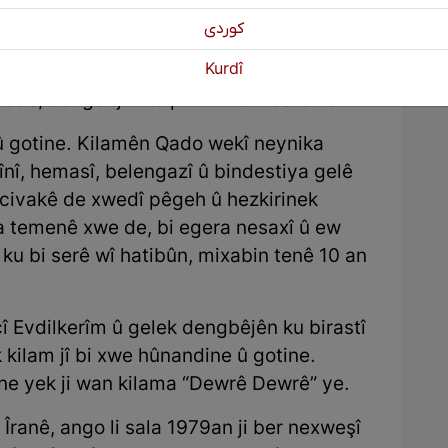
î dengekî pir xweş e, Evdî jî dibêje ka ji
 çawa dibêjî, Qado jî sitraneke wî dibêje.
كوردی
Kurdî
wiha dibêje: “Ez û Xwedê tu birastî
ede, dengbêjî li te pîroz û bimbarek be”.
û gotine. Kilamên Qado wekî neynika
vînî, hemasî, belengazî û bindestiya gelê
 civakê de xwedî pêgeh û hezkirinek
a temenê xwe de, bi egera nesaxî û ew
ku bi serê wî hatibûn, mixabin tenê 10 an
cî Evdilkerîm û gelek dengbêjên ku birastî
kilam jî bi xwe hûnandine û gotine.
ine yek ji wan kilama “Dewrê Dewrê” ye.
Îranê, ango li sala 1979an ji ber nexweşî