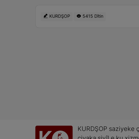
KURDŞOP
5415 Dîtin
KURDŞOP saziyeke ç
civaka sivîl e ku xiz