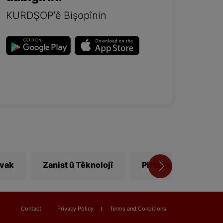
KURDŞOP'ê Bişopînin
ivak
Zanist û Têknolojî
Pirtûkxane
Vî
Contact
Privacy Policy
Terms and Conditions