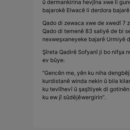
û dermankirina hevjîna xwe li gu
bajarokê Elwacê li derdora bajarê 
Qado di zewaca xwe de xwedî 7 zar
Qado di temenê 83 saliyê de bi s
nexweşxaneyeke bajarê Urmiyê de
Şîreta Qadirê Sofyanî ji bo nifşa 
ev bûye:
“Gencên me, yên ku niha dengbêjiy
kurdistanê winda nekin û bila ki
ku tevlîhevî û şaşîtiyek di gotinê
ku ew jî sûdê jê wergirin”.