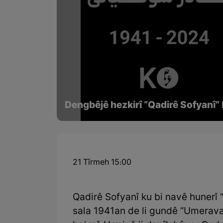
Dengbêjê hezkirî “Qadirê Sofyanî” 
21 Tîrmeh 15:00
Qadirê Sofyanî ku bi navê hunerî 
sala 1941an de li gundê “Umerava