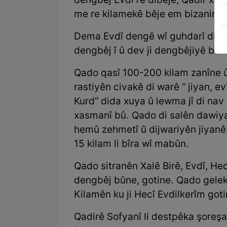
dengbêj Evdî re dibêje, Qadir xwed
me re kilamekê bêje em bizanin tu
Dema Evdî dengê wî guhdarî dike, 
dengbêj î û dev ji dengbêjiyê bern
Qado qasî 100-200 kilam zanîne 
rastiyên civakê di warê “ jiyan, e
Kurd” dida xuya û lewma jî di nav
xasmanî bû. Qado di salên dawiy
hemû zehmetî û dijwariyên jiyanê 
15 kilam li bîra wî mabûn.
Qado sitranên Xalê Birê, Evdî, He
dengbêj bûne, gotine. Qado gelek 
Kilamên ku ji Hecî Evdilkerîm got
Qadirê Sofyanî li destpêka şoreşa 