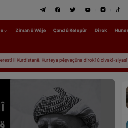
me
Ziman û Wêje
Çand û Kelepûr
Dîrok
Hune
 Kurdistanê: Kurteya pêşveçûna dirokî û civakî-siyasî