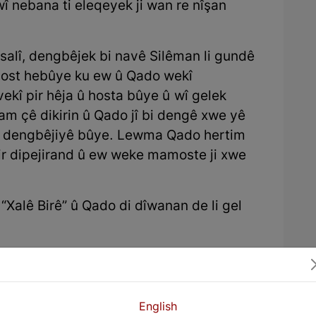
ê wî nebana ti eleqeyek ji wan re nîşan
salî, dengbêjek bi navê Silêman li gundê
dost hebûye ku ew û Qado wekî
ekî pir hêja û hosta bûye û wî gelek
lam çê dikirin û Qado jî bi dengê xwe yê
rî dengbêjiyê bûye. Lewma Qado hertim
r dipejirand û ew weke mamoste ji xwe
Xalê Birê” û Qado di dîwanan de li gel
ê Kurdistanê tê Rojhilatê Kurdistanê û li
lk li dora wî kom dibin û guhdarî dengê
vatê de beşdar dibe, kesek ji wê civatê ji
English