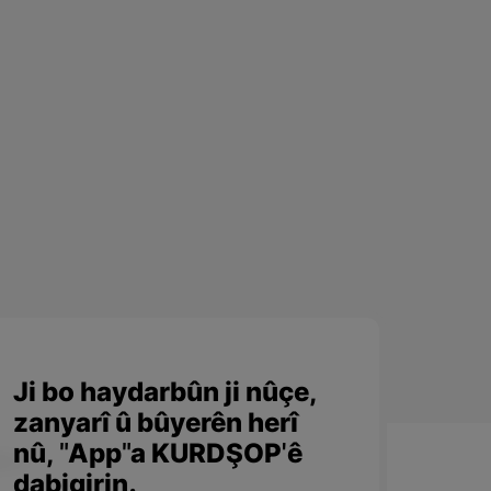
Ji bo haydarbûn ji nûçe,
zanyarî û bûyerên herî
nû, "App"a KURDŞOP'ê
dabigirin.