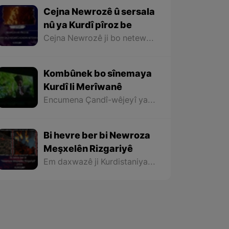
Cejna Newrozê û sersala
nû ya Kurdî pîroz be
Cejna Newrozê ji bo netewa Kurd cejna tekezîkirin e li ser mafên xwe yên rewa û bi bîranîna dîrokek dirêj e bo xebat û têkoşîna bo azadî û rizgariyê û agirê geş yê Newrozê ku ji aliyê netewa Kurd ve tê pêxistin, sembola hêviya paşerojeke geş bo netewe û nîştimana me ye.
Kombûnek bo sînemaya
Kurdî li Merîwanê
Encumena Çandî-wêjeyî ya Merîwanê bi hevkariya Sînema Kurdistan, kombûnek bo sînemaya Kurdî û pêşandana sê fîlmên nû yên sê derhênerên Merîwanê bi rê ve bir.
Bi hevre ber bi Newroza
Meşxelên Rizgariyê
Em daxwazê ji Kurdistaniyan dikin ku di êvareya Newrozê de bi hilgirtina meşxelan yekîtiya xwe nîşan bidin û Newroza îsal jî wekî “Newroza Meşxlên Rizgariyê” bi nav bikin û di çarçoveyek hêmayîn de îradeya xwe nîşan bidin.