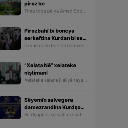
pîroz be
Tîma topa pê ya Amed Spora Bakurê Kurdistanê ger ji aliyê şovênîzmên desthilata zordar ve rastî dijayetîkirinê hatiye û dijayetiya wê tê kirin, lê bi kêfxweşî ve heta niha kariye berdewam rêya serkeftinê bo aliyê lûtkeyê bipîve û niha bûye nûnerê dengê Kurdistaniyên her çar parçeyên Kurdistanê di qada werzişê de.
Pîrozbahî bi boneya
serkeftina Kurdan bi ser
faşîzmê li Bakûrê
Di van rojên borî de neteweya Kurd li Bakurê Kurdistanê du serkeftinên mezin tomar kir. Ya yekem serkeftina Partiya Kurdistanî (Dem Partî) di hilbijartinên şaredariyan de û bidestveanîna desthilata 85 şaredariyan û bi taybetî şaredariyên 11 bajarên mezin ên Bakurê Kurdistanê bû.
Kurdistanê
“Xelata Nê” xelateke
nîştimanî
Xelateke salane ji aliyê raya giştî ya xelkê gundê mezin ê “Nê” yê ser bi Merîwanê ve hatiye diyarîkirin ku biryar e ji îsal ve bi kesên hilkeftî yên warên cuda li devera Merîwanê bê bexşîn.
Sêyemîn salvegera
damezrandina Kurdşopê
pîroz be
Kurdşopê di sê salên xebata xwe de hewl daye bibe deng û rengê hemû Kurdan li seranserê Kurdistanê û bê cudahî li hemû beşên Kurdistanê binêre û dîrok, erdnîgarî, huner, ziman, wêje, çand û kelepûra navçeyên cuda yên Kurdistanê bi xelkê Kurdistanê bide nasandin.