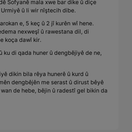
ndê Sofyanê mala xwe bar dike û diçe
Urmiyê û li wir nîştecih dibe.
okan e, 5 keç û 2 jî kurên wî hene.
edema nexweşî û rawestana dil, di
 koça dawî kir.
nû ku di qada huner û dengbêjiyê de ne,
ê dikin bila rêya hunerê û kurd û
lamên dengbêjên me serast û dirust bêyê
n wan de hebe, bêjin û radestî gel bikin da