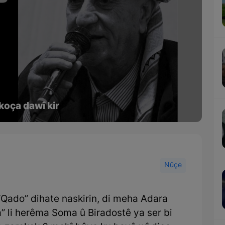
koça dawî kir
Nûçe
“Qado” dihate naskirin, di meha Adara
” li herêma Soma û Biradostê ya ser bi