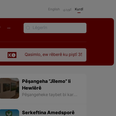
English
كوردی
Kurdî
r
Qasimlo, ew rêberê ku piştî 35 sal ji şehîdbûna wî hê jî 
Pêşangeha “Jîlemo” li
Hewlêrê
Pêşangeheke taybet bi karên hunerî yên “Maşalah Mihemedî” (Arêz) ê hunermendê nîgarkêş ê xelkê Rojhilatê Kurdistanê li Hewlêrê hate vekirin.
Serkeftina Amedsporê