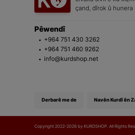
çand, dîrok û hunera 
Pêwendî
+964 751 430 3262
+964 751 460 9262
info@kurdshop.net
Derbarê me de
Navên Kurdî ên 
Copyright
2022-
2026 by KURDSHOP. All Rights Res