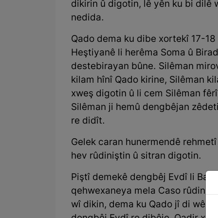
dikirin û digotin, lê yên ku bi dil
nedida.
Qado dema ku dibe xortekî 17-18 
Heştiyanê li herêma Soma û Bira
destebirayan bûne. Silêman mirov
kilam hînî Qado kirine, Silêman ki
xweş digotin û li cem Silêman fê
Silêman ji hemû dengbêjan zêdeti
re didît.
Gelek caran hunermendê rehmetî “
hev rûdiniştin û sitran digotin.
Piştî demekê dengbêj Evdî li Bakur
qehwexaneya mela Caso rûdinê, xe
wî dikin, dema ku Qado jî di wê ci