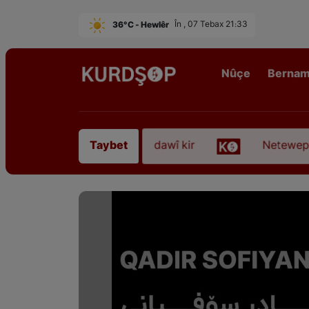
36°C - Hewlêr
În , 07 Tebax 21:33
Nûçe
Berna
“Qadirê Sofyanî” koça dawî kir
Neteweperestî li
Taybet