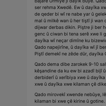
bajarê Urmiyê ji dayîk bûye. Qad
ser rehma Xwedê. Ew û dayîka xwe
de qeder bi wî re nabe yar û gele
mal û milkê wan û her tiştî ji wan
dijwar derbas dikin. Piştre ji ber
genc û ciwan bi tena serê xwe li 
dayîka wî neçar dimîne ku bizewi
Qado napejirîne, û dayîka wî jî be
Piştî demekî ne zêde dûr, dayîka
Qado dema dibe zarokek 9-10 salî
kêşandine da ku ew bi azadî bijî û
derbiderî û xerîbiya xwe û dayîka
xwe û dayîka xwe kilaman çê dike 
Qado mirovekî xwende nebûye, lê 
kilaman bi xwe çê kirine û gotine