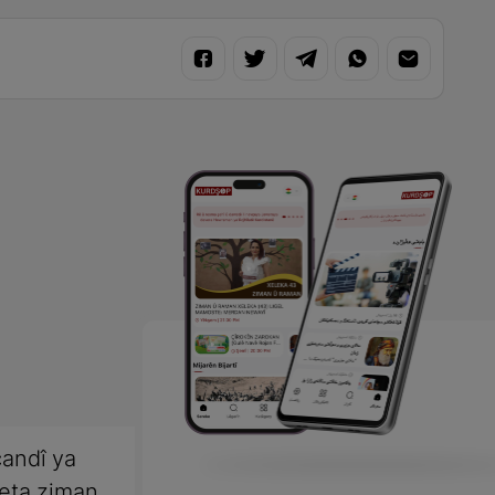
andî ya
meta ziman,