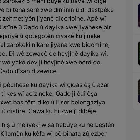
o zarokek 6 mehî bûye ku bavê wî diçe
 bi tena serê xwe dimînin û di destpêkê
k zehmetiyên jiyanê diceribîne. Apê wî
 distîne û Qado û dayîka xwe jiyaneke pir
 hejariyê û gotegotên civakê ku jineke
gel zarokekî nikare jiyana xwe bidomîne,
ce. Di wê zewacê de hevjînê dayîka wî,
r wê yekê dev ji hevjînê xwe berdide.
 Qado dîsan dizewice.
 pêdihese ku dayîka wî çiqas êş û azar
 ti kes wî aciz neke. Qado jî êdî êşa
 xwe baş fêm dike û li ser belengaziya
û distire. Çawa ku bi xwe jî dibêje:
hiş û mejiyekî wisa hebûye ku helbestên
. Kilamên ku kêfa wî pê bihata zû ezber