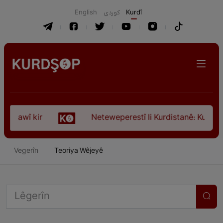
English
كوردی
Kurdî
awî kir
Neteweperestî li Kurdistanê: Kurteya pêş
Vegerîn
Teoriya Wêjeyê