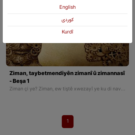
English
كوردی
Kurdî
Ziman, taybetmendiyên zimanî û zimannasî
- Beşa 1
Ziman çi ye? Ziman, ew tiştê xwezayî ye ku di navbera mirovan de rê li ber axaftin û lihevkirinan vedike, her weha taybetîyên xwe jî hene. Nexwe çi ne ev taybetiyên zimên:
1