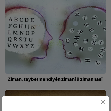
Ziman, taybetmendiyên zimanî û zimannasî