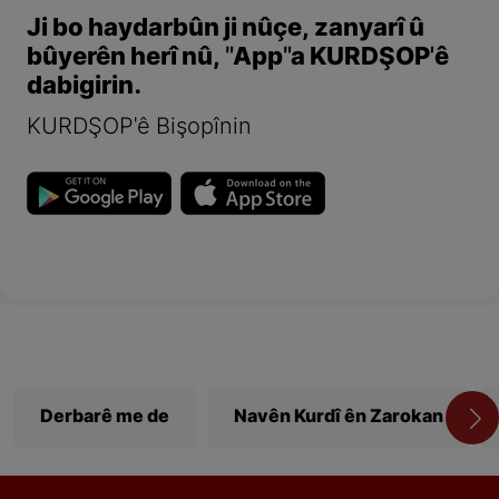
Ji bo haydarbûn ji nûçe, zanyarî û
bûyerên herî nû, "App"a KURDŞOP'ê
dabigirin.
KURDŞOP'ê Bişopînin
Derbarê me de
Navên Kurdî ên Zarokan