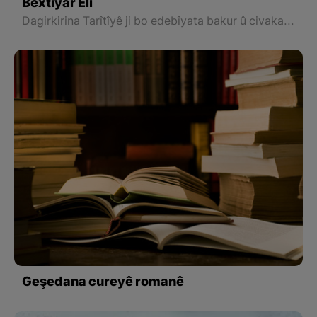
Bextîyar Elî
Dagirkirina Tarîtîyê ji bo edebîyata bakur û civaka wê, ji gelek alîyan ve şoreşek û veguherandina gelek tiştan e. Ji bo ku em heqê vê romanê bidin, pêwîstî bi zêdetir nîqaşan û xwendinan heye.
Geşedana cureyê romanê