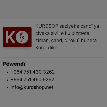
KURDŞOP saziyeke çandî ya
civaka sivîl e ku xizmeta
ziman, çand, dîrok û hunera
Kurdî dike.
Pêwendî
+964 751 430 3262
+964 751 460 9262
info@kurdshop.net