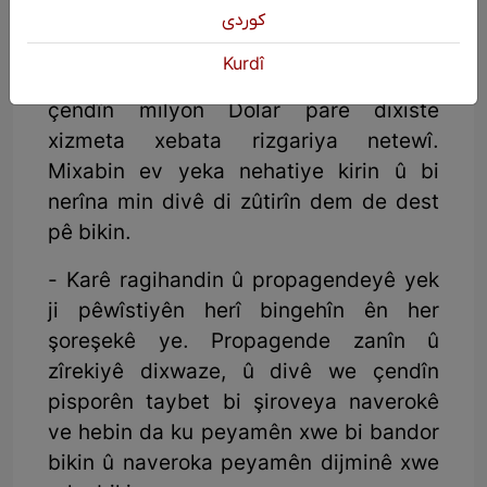
bikin, niha bi alxahînî ve li Ewropa û
كوردی
Amerîkayê xwedanê çendîn
Kurdî
kompaniyên mezin bûn ku salane
çendîn milyon Dolar pare dixiste
xizmeta xebata rizgariya netewî.
Mixabin ev yeka nehatiye kirin û bi
nerîna min divê di zûtirîn dem de dest
pê bikin.
- Karê ragihandin û propagendeyê yek
ji pêwîstiyên herî bingehîn ên her
şoreşekê ye. Propagende zanîn û
zîrekiyê dixwaze, û divê we çendîn
pisporên taybet bi şiroveya naverokê
ve hebin da ku peyamên xwe bi bandor
bikin û naveroka peyamên dijminê xwe