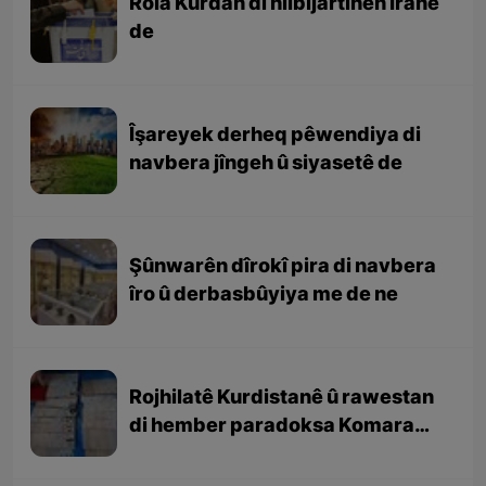
Rola Kurdan di hilbijartinên Îranê
de
Îşareyek derheq pêwendiya di
navbera jîngeh û siyasetê de
Şûnwarên dîrokî pira di navbera
îro û derbasbûyiya me de ne
Rojhilatê Kurdistanê û rawestan
di hember paradoksa Komara
Îslamî de