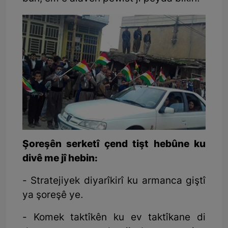
Şoreşên serketî çend tişt hebûne ku
divê me jî hebin:
- Stratejiyek diyarîkirî ku armanca giştî
ya şoreşê ye.
- Komek taktîkên ku ev taktîkane di