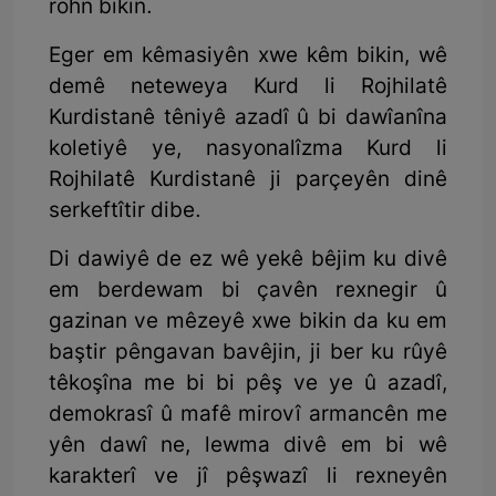
rohn bikin.
Eger em kêmasiyên xwe kêm bikin, wê
demê neteweya Kurd li Rojhilatê
Kurdistanê têniyê azadî û bi dawîanîna
koletiyê ye, nasyonalîzma Kurd li
Rojhilatê Kurdistanê ji parçeyên dinê
serkeftîtir dibe.
Di dawiyê de ez wê yekê bêjim ku divê
em berdewam bi çavên rexnegir û
gazinan ve mêzeyê xwe bikin da ku em
baştir pêngavan bavêjin, ji ber ku rûyê
têkoşîna me bi bi pêş ve ye û azadî,
demokrasî û mafê mirovî armancên me
yên dawî ne, lewma divê em bi wê
karakterî ve jî pêşwazî li rexneyên