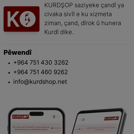
KURDŞOP saziyeke çandî ya
civaka sivîl e ku xizmeta
ziman, çand, dîrok û hunera
Kurdî dike.
Pêwendî
+964 751 430 3262
+964 751 460 9262
info@kurdshop.net