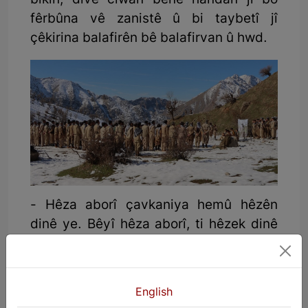
bikin, divê ciwan bêne handan ji bo
fêrbûna vê zanistê û bi taybetî jî
çêkirina balafirên bê balafirvan û hwd.
- Hêza aborî çavkaniya hemû hêzên
dinê ye. Bêyî hêza aborî, ti hêzek dinê
nayê xurtkirin. Eger van salan ku
partiyên Rojhilatê ji ber çi sedemê be
şerê çekdarî rawestandine, hewl bidana
English
ku çavkaniyên aborî yên bihêz dirust