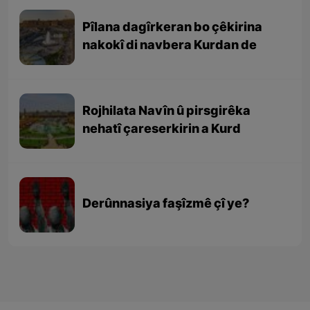
Pîlana dagîrkeran bo çêkirina
nakokî di navbera Kurdan de
Rojhilata Navîn û pirsgirêka
nehatî çareserkirin a Kurd
Derûnnasiya faşîzmê çî ye?