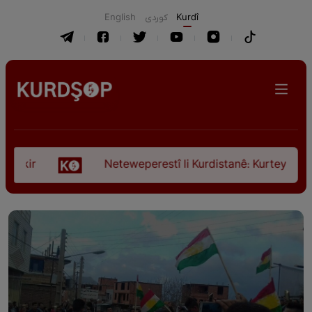
English
كوردی
Kurdî
r
Neteweperestî li Kurdistanê: Kurteya pêşveçûna 