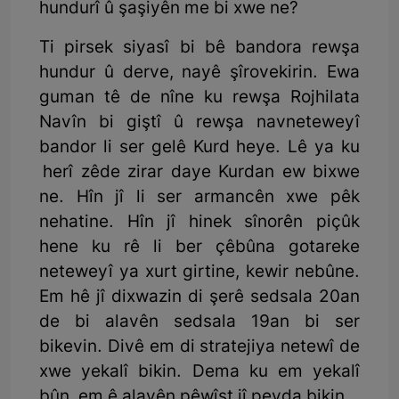
hundurî û şaşiyên me bi xwe ne?
Ti pirsek siyasî bi bê bandora rewşa
hundur û derve, nayê şîrovekirin. Ewa
guman tê de nîne ku rewşa Rojhilata
Navîn bi giştî û rewşa navneteweyî
bandor li ser gelê Kurd heye. Lê ya ku
herî zêde zirar daye Kurdan ew bixwe
ne. Hîn jî li ser armancên xwe pêk
nehatine. Hîn jî hinek sînorên piçûk
hene ku rê li ber çêbûna gotareke
neteweyî ya xurt girtine, kewir nebûne.
Em hê jî dixwazin di şerê sedsala 20an
de bi alavên sedsala 19an bi ser
bikevin. Divê em di stratejiya netewî de
xwe yekalî bikin. Dema ku em yekalî
bûn, em ê alavên pêwîst jî peyda bikin.