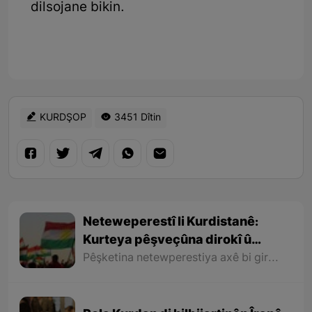
dilsojane bikin.
KURDŞOP
3451 Dîtin
Neteweperestî li Kurdistanê:
Kurteya pêşveçûna dirokî û
civakî-siyasî
Pêşketina netewperestiya axê bi giranî bi veqetandina rewşenbîrên kurd ji axa wan hat astengkirin. Ramana tirkan bi bêserî û bêrewşembîr hiştina kurdan û bênavber berdewamkirina asîmîlasyonê bi giranî gihîştiye armancên xwe. Vê qutbûnê bandoreke kûr li ramana derdorên rewşenbîrên kurd kir û bi taybetî rê li ber pêkhatina têgeha neteweperestiya welatparêz girt.