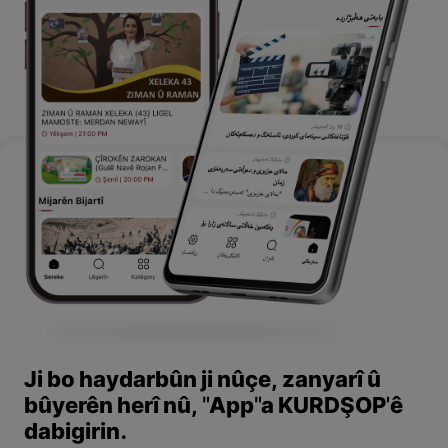
Ji bo haydarbûn ji nûçe, zanyarî û
bûyerên herî nû, "App"a KURDŞOP'ê
dabigirin.