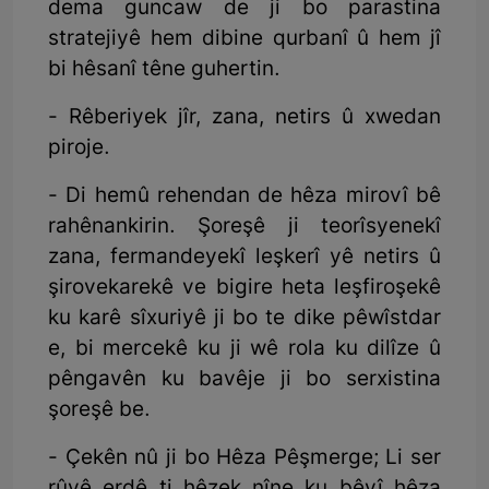
dema guncaw de ji bo parastina
stratejiyê hem dibine qurbanî û hem jî
bi hêsanî têne guhertin.
- Rêberiyek jîr, zana, netirs û xwedan
piroje.
- Di hemû rehendan de hêza mirovî bê
rahênankirin. Şoreşê ji teorîsyenekî
zana, fermandeyekî leşkerî yê netirs û
şirovekarekê ve bigire heta leşfiroşekê
ku karê sîxuriyê ji bo te dike pêwîstdar
e, bi mercekê ku ji wê rola ku dilîze û
pêngavên ku bavêje ji bo serxistina
şoreşê be.
- Çekên nû ji bo Hêza Pêşmerge; Li ser