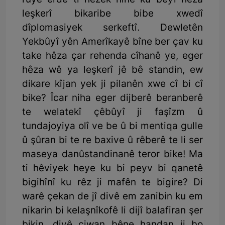
rûyê erdê ti hêzek nîne ku bêyî hêza
leşkerî bikaribe bibe xwedî
dîplomasiyek serkeftî. Dewletên
Yekbûyî yên Amerîkayê bîne ber çav ku
take hêza çar rehenda cîhanê ye, eger
hêza wê ya leşkerî jê bê standin, ew
dikare kîjan yek ji pilanên xwe cî bi cî
bike? Îcar niha eger dijberê beranberê
te welatekî çêbûyî ji faşîzm û
tundajoyiya olî ve be û bi mentiqa gulle
û şûran bi te re baxive û rêberê te li ser
maseya danûstandinanê teror bike! Ma
ti hêviyek heye ku bi peyv bi qanetê
bigihînî ku rêz ji mafên te bigire? Di
warê çekan de jî divê em zanibin ku em
nikarin bi kelaşnîkofê li dijî balafiran şer