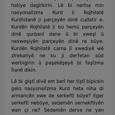
hatiye dagîrkirin. Lê bi nerîna min
nasyonalîzma Kurd li Rojhilatê
Kurdistanê ji parçeyên dinê cudatir e.
Kurdên Rojhilatê ji bo hemû parçeyên
dinê qurbanî dane û bi xweşî û
nexweşiyên parçeyên dinê re bûye.
Kurdên Rojhilatê carna jî xwediyê wê
zîrekatiyê ne ku ji derfetan sûd
werbigirin û paşekêşeyê bi faşîzma
Îranê dikin.
Lê bi giştî divê em berî her tiştî bipirsin
gelo nasyonalîzma Kurd heta niha di
armancên xwe de serkeftî bûye? Eger
serkeftî nebûye, sedemên sernekftiyên
wan çi ne? Sedemên derve ne yan