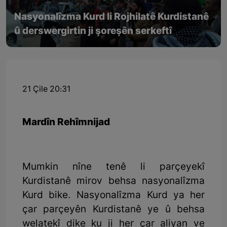
Nasyonalîzma Kurd li Rojhilatê Kurdistanê
û derswergirtin ji şoreşên serkeftî
21 Çile 20:31
Mardîn Rehîmnijad
Mumkin nîne tenê li parçeyekî
Kurdistanê mirov behsa nasyonalîzma
Kurd bike. Nasyonalîzma Kurd ya her
çar parçeyên Kurdistanê ye û behsa
welatekî dike ku ji her çar aliyan ve