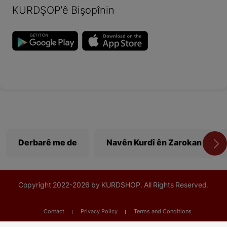
KURDŞOP'ê Bişopînin
Derbarê me de
Navên Kurdî ên Zarokan
Copyright
2022-
2026 by KURDSHOP. All Rights Reserved.
Contact
Privacy Policy
Terms and Conditions