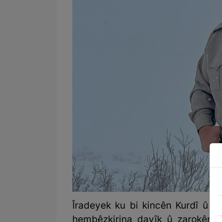
Îradeyek ku bi kincên Kurdî û 
hembêzkirina dayîk û zarokên x