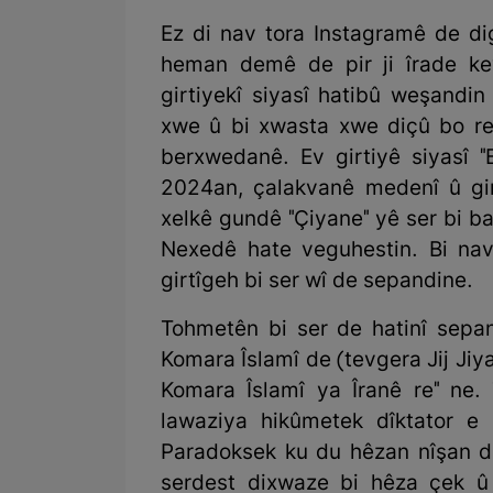
Ez di nav tora Instagramê de di
heman demê de pir ji îrade ke
girtiyekî siyasî hatibû weşandin 
xwe û bi xwasta xwe diçû bo reş
berxwedanê. Ev girtiyê siyasî "
2024an, çalakvanê medenî û girt
xelkê gundê "Çiyane" yê ser bi ba
Nexedê hate veguhestin. Bi na
girtîgeh bi ser wî de sepandine.
Tohmetên bi ser de hatinî sepand
Komara Îslamî de (tevgera Jij Jiya
Komara Îslamî ya Îranê re" ne.
lawaziya hikûmetek dîktator e
Paradoksek ku du hêzan nîşan di
serdest dixwaze bi hêza çek û 