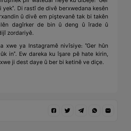
 Dirûşmek pir watedar heye ku dibêje: "Ger
i yek". Di rastî de divê berxwedana kesên
irxandin û divê em piştevanê tak bi takên
lên dagîrker de bin û deng û îrade û
ijî zordariyê.
la xwe ya Instagramê nivîsiye: "Ger hûn
çûk in". Ew dareka ku îşare pê hate kirin,
xwe ji dest daye û ber bi ketinê ve diçe.