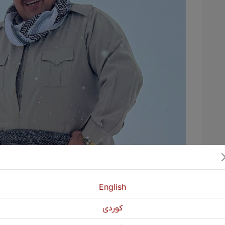
English
nasnameya xwe ve diçe reşçalan û ew bi
كوردی
we û xatirxwastin ji wan diçe reşçalên