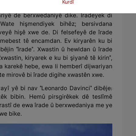
Kurdî
neya îradeyek bihêz e ji bo ax û welat û
iyê de berxwedaniyê dike. Îradeyek di
 Wate hişmendiyek bihêz; bersivdana
eyê hişê xwe de. Di felsefeyê de îrade
bi mebest tê encamdan. Ev kiryarên ku bi
êjin "îrade". Xwastin û hewldan û îrade
wastin, kiryarek e ku bi şiyanê tê kirin",
karekê hebe, ewa li hemberî dijwariyan
te mirovê bi îrade digihe xwastên xwe.
yayî yê bi nav "Leonardo Davinci" dibêje:
têk bibin. Hemû pirsgirêkek dê teslîmê
 rastî de ewa îrade û berxwedaniya me ye
xwe bike.