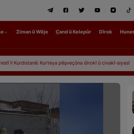
me
Ziman û Wêje
Çand û Kelepûr
Dîrok
Hune
distanê: Kurteya pêşveçûna dirokî û civakî-siyasî