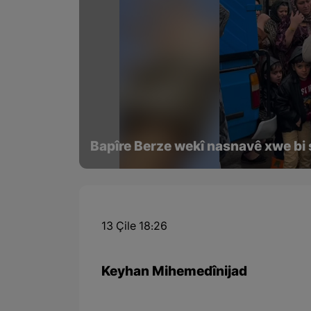
Bapîre Berze wekî nasnavê xwe bi se
13 Çile 18:26
Keyhan Mihemedînijad