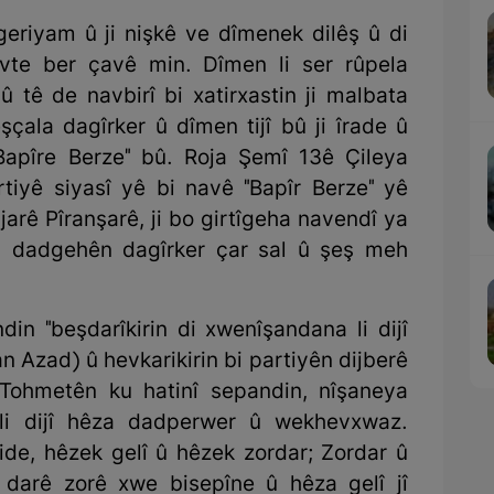
geriyam û ji nişkê ve dîmenek dilêş û di
vte ber çavê min. Dîmen li ser rûpela
û tê de navbirî bi xatirxastin ji malbata
çala dagîrker û dîmen tijî bû ji îrade û
Bapîre Berze" bû. Roja Şemî 13ê Çileya
iyê siyasî yê bi navê "Bapîr Berze" yê
jarê Pîranşarê, ji bo girtîgeha navendî ya
v dadgehên dagîrker çar sal û şeş meh
in "beşdarîkirin di xwenîşandana li dijî
n Azad) û hevkarikirin bi partiyên dijberê
 Tohmetên ku hatinî sepandin, nîşaneya
 li dijî hêza dadperwer û wekhevxwaz.
de, hêzek gelî û hêzek zordar; Zordar û
darê zorê xwe bisepîne û hêza gelî jî