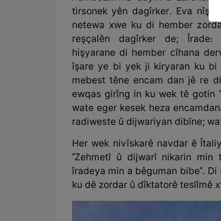
tirsonek yên dagîrker. Eva nîşa
netewa xwe ku di hember zordar
reşçalên dagîrker de; Îrade:
hişyarane di hember cîhana derv
îşare ye bi yek ji kiryaran ku 
mebest têne encam dan jê re dib
ewqas girîng in ku wek tê gotin "x
wate eger kesek heza encamdana 
radiweste û dijwariyan dibîne; wa
Her wek nivîskarê navdar ê Îtali
"Zehmetî û dijwarî nikarin min 
îradeya min a bêguman bibe". Di
ku dê zordar û dîktatorê teslîmê 