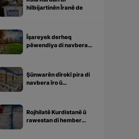
Rola Kurdan di
hilbijartinên Îranê de
Îşareyek derheq
pêwendiya di navbera
jîngeh û siyasetê de
Şûnwarên dîrokî pira di
navbera îro û
derbasbûyiya me de ne
Rojhilatê Kurdistanê û
rawestan di hember
paradoksa Komara
Îslamî de