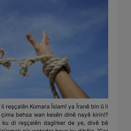
li reşçalên Komara Îslamî ya Îranê bin û li
, çima behsa wan kesên dinê nayê kirin!?
 ku di reşçalên dagîrker de ye, divê bê