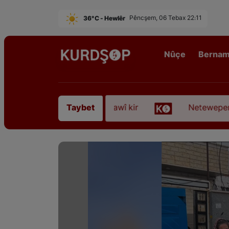
36°C - Hewlêr
Pêncşem, 06 Tebax 22:11
Nûçe
Berna
irê Sofyanî” koça dawî kir
Neteweperestî li Kur
Taybet