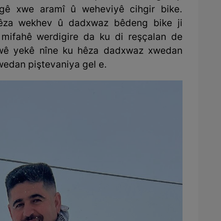
gê xwe aramî û weheviyê cihgir bike.
êza wekhev û dadxwaz bêdeng bike ji
mifahê werdigire da ku di reşçalan de
wê yekê nîne ku hêza dadxwaz xwedan
wedan piştevaniya gel e.