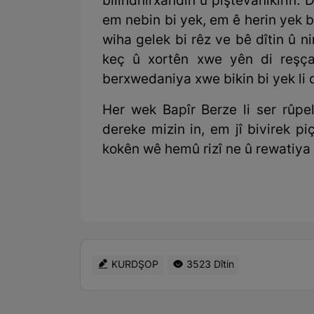
bilindnirxandin û piştevanîkirin.
em nebin bi yek, em ê herin yek b
wiha gelek bi rêz ve bê dîtin û n
keç û xortên xwe yên di reşça
berxwedaniya xwe bikin bi yek li d
Her wek Bapîr Berze li ser rûpe
dereke mizin in, em jî bivirek pi
kokên wê hemû rizî ne û rewatiya 
KURDŞOP
3523 Dîtin