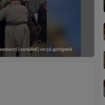
rberzî (serbilidî) ve çû girtîgehê