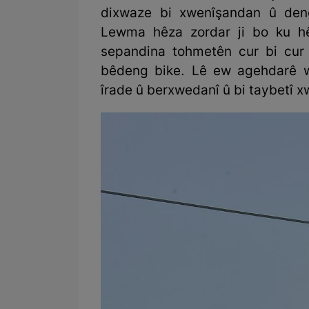
dixwaze bi xwenîşandan û den
Lewma hêza zordar ji bo ku h
sepandina tohmetên cur bi cur 
bêdeng bike. Lê ew agehdarê 
îrade û berxwedanî û bi taybetî x