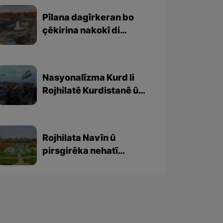
Pîlana dagîrkeran bo
çêkirina nakokî di
navbera Kurdan de
Nasyonalîzma Kurd li
Rojhilatê Kurdistanê û
derswergirtin ji şoreşên
serkeftî
Rojhilata Navîn û
pirsgirêka nehatî
çareserkirin a Kurd