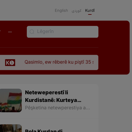
English
كوردی
Kurdî
r
Qasimlo, ew rêberê ku piştî 35 sal ji şehîdbûna wî hê jî rêba
Neteweperestî li
Kurdistanê: Kurteya
pêşveçûna dirokî û
Pêşketina netewperestiya axê bi giranî bi veqetandina rewşenbîrên kurd ji axa wan hat astengkirin. Ramana tirkan bi bêserî û bêrewşembîr hiştina kurdan û bênavber berdewamkirina asîmîlasyonê bi giranî gihîştiye armancên xwe. Vê qutbûnê bandoreke kûr li ramana derdorên rewşenbîrên kurd kir û bi taybetî rê li ber pêkhatina têgeha neteweperestiya welatparêz girt.
civakî-siyasî