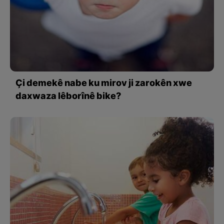
Çi demekê nabe ku mirov ji zarokên xwe
daxwaza lêborînê bike?