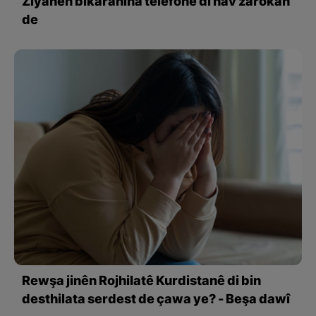
Ziyanên bikaranîna telefonê di nav zarokan
de
Rewşa jinên Rojhilatê Kurdistanê di bin
desthilata serdest de çawa ye? - Beşa dawî