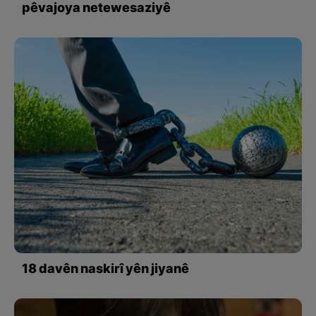
pêvajoya netewesaziyê
18 davên naskirî yên jiyanê