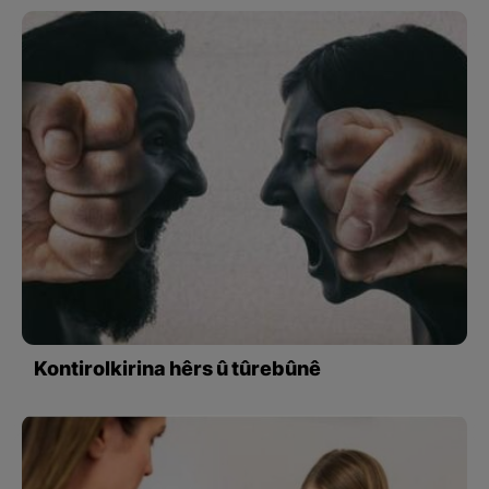
Kontirolkirina hêrs û tûrebûnê