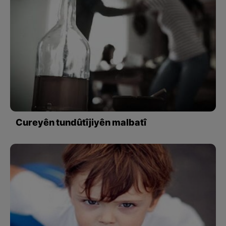
Cureyên tundûtîjiyên malbatî