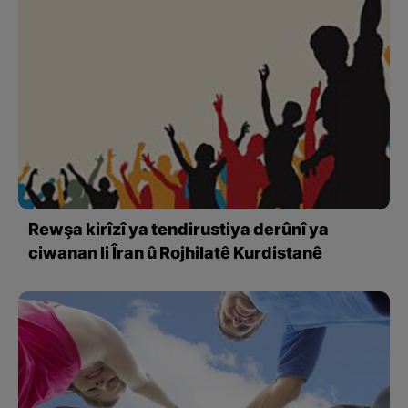
Rewşa kirîzî ya tendirustiya derûnî ya
ciwanan li Îran û Rojhilatê Kurdistanê