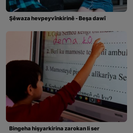
Şêwaza hevpeyvînkirinê - Beşa dawî
Bingeha hişyarkirina zarokan li ser