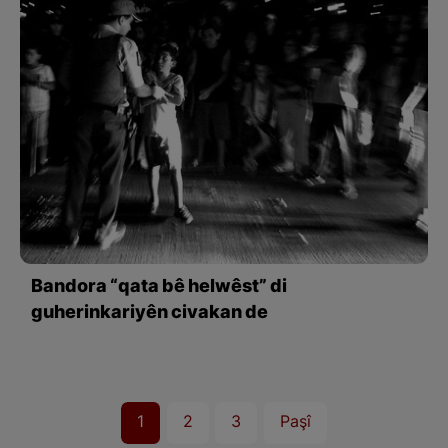
Bandora “qata bê helwêst” di
guherinkariyên civakan de
1
2
3
Paşî