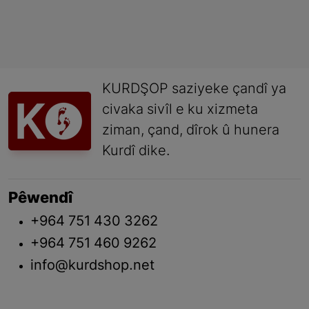
KURDŞOP saziyeke çandî ya
civaka sivîl e ku xizmeta
ziman, çand, dîrok û hunera
Kurdî dike.
Pêwendî
+964 751 430 3262
+964 751 460 9262
info@kurdshop.net