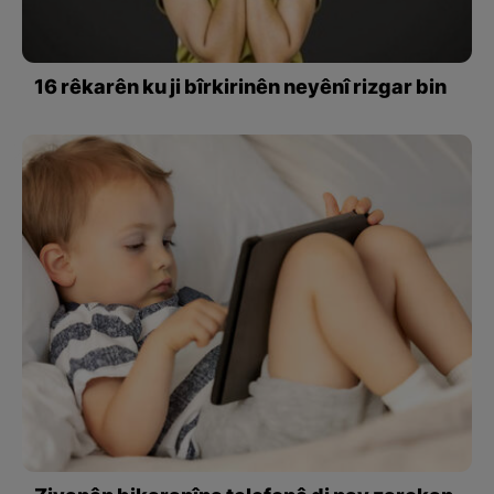
16 rêkarên ku ji bîrkirinên neyênî rizgar bin