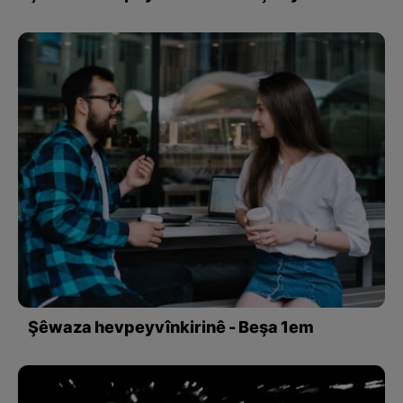
Şêwaza hevpeyvînkirinê - Beşa 1em