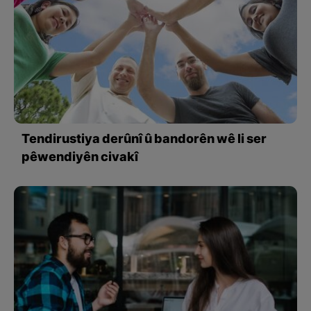
Tendirustiya derûnî û bandorên wê li ser
pêwendiyên civakî