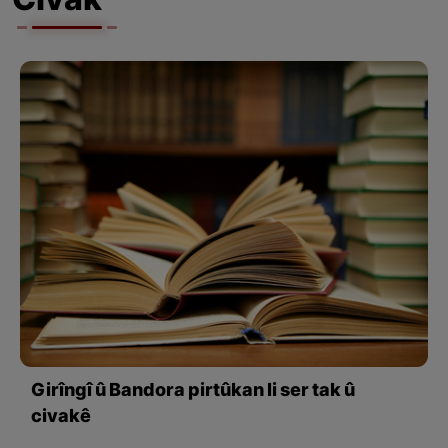
Civak
Girîngî û Bandora pirtûkan li ser tak û
civakê