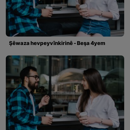
Şêwaza hevpeyvînkirinê - Beşa 4yem