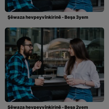
Şêwaza hevpeyvînkirinê - Beşa 3yem
Şêwaza hevpeyvînkirinê - Beşa 2yem