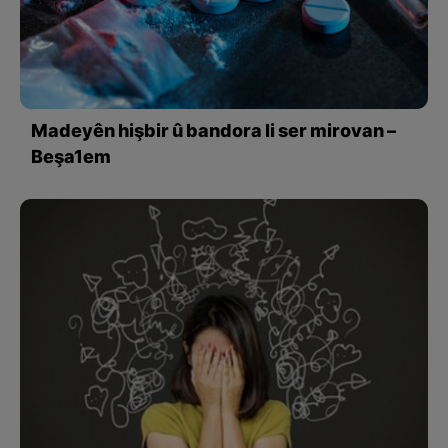
Madeyên hişbir û bandora li ser mirovan –
Beşa1em