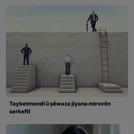
Taybetmendî û şêwaza jiyana mirovên
serkeftî