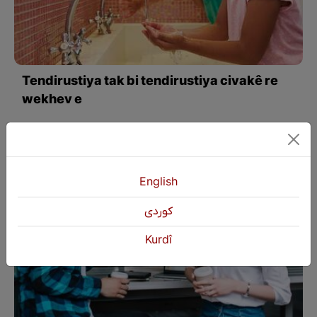
Tendirustiya tak bi tendirustiya civakê re
wekhev e
English
كوردی
Kurdî