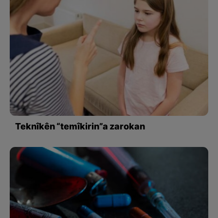
Teknîkên “temîkirin”a zarokan