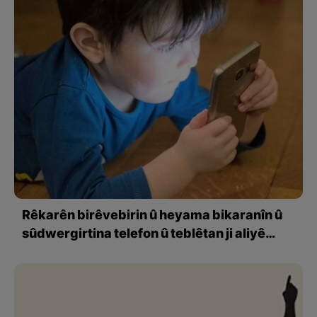
Rêkarên birêvebirin û heyama bikaranîn û
sûdwergirtina telefon û teblêtan ji aliyê
zarokan ve