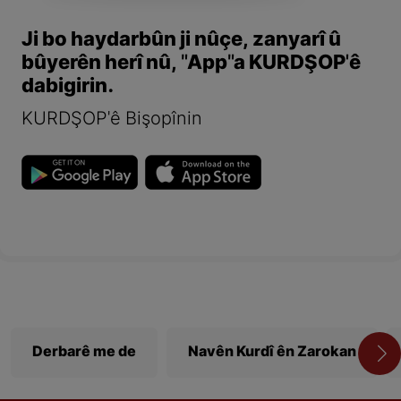
Ji bo haydarbûn ji nûçe, zanyarî û
bûyerên herî nû, "App"a KURDŞOP'ê
dabigirin.
KURDŞOP'ê Bişopînin
Derbarê me de
Navên Kurdî ên Zarokan