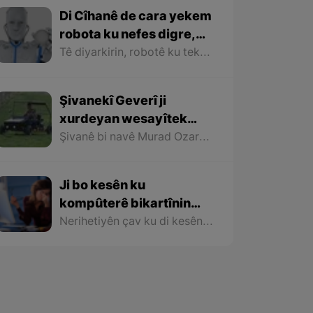
Di Cîhanê de cara yekem
robota ku nefes digre,
xwîdan dide û diricife
Tê diyarkirin, robotê ku tekane mînake, wê ji bo pîvandina germa zêde ya li ser zindiyan bibe alîkar.
hat xulqandin
Şivanekî Geverî ji
xurdeyan wesayîtek
çêkir
Şivanê bi navê Murad Ozaras yê 29 salî ku ji navçeya Gever a bajarê Colemêrg a Bakurê Kurdistanê ye, ji amûrên xurdeyan wesayîteke ku dikare demjimêrekî de heta 50 kîlometre lezê ve biçe, çêkir
Ji bo kesên ku
kompûterê bikartînin
hişyariya egzersizên çav
Nerihetiyên çav ku di kesên kampûterê bikar tînin de ji 7 salî heta 70 salî, bi taybetî ji bo wan kesên ku kar dikin pirsgirêkeke ku pêşî lê nayê girtin ava dike
tê dayîn