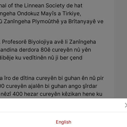
nal of the Linnean Society de hat
nîngeha Ondokuz Mayîs a Tirkiye,
û Zanîngeha Plymoûthê ya Brîtanyayê ve
, Profesorê Biyolojiya avê li Zanîngeha
sandina derdora 80ê cureyên nû yên
bêje ku vedîtinên nû ji ber çend
ya îro de dîtina cureyên bi guhan ên nû pir
00 cureyên ajalên bi guhan ango şîrdar
, nêzî 400 hezar cureyên kêzikan hene ku
li ser rûyê erdê hene.’’
kî seranserî, koremişkên nû yên ku me di
n cureyên din, ji ber ku di bin erdê de
English