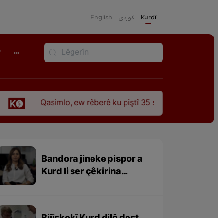
English
كوردی
Kurdî
r
Qasimlo, ew rêberê ku piştî 35 sal ji şehîdbûna wî hê jî rêbaza
Bandora jineke pispor a
Kurd li ser çêkirina
mejiyê robotî li welatê
Îtaliyayê