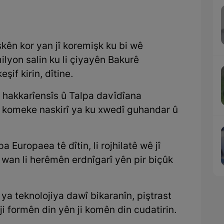
kên kor yan jî koremişk ku bi wê
lyon salin ku li çiyayên Bakurê
şif kirin, dîtine.
hakkarîensîs û Talpa davîdîana
bi komeke naskirî ya ku xwedî guhandar û
 Europaea tê dîtin, li rojhilatê wê jî
wan li herêmên erdnîgarî yên pir biçûk
ya teknolojiya dawî bikaranîn, piştrast
 ji formên din yên ji komên din cudatirin.