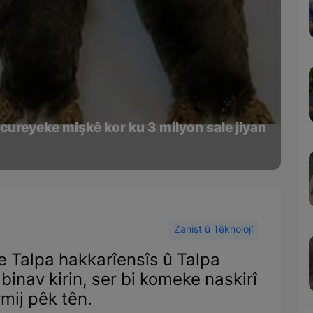
cureyeke mişkê kor ku 3 milyon sale jiyan
Zanist û Têknolojî
 Talpa hakkarîensîs û Talpa
inav kirin, ser bi komeke naskirî
mij pêk tên.