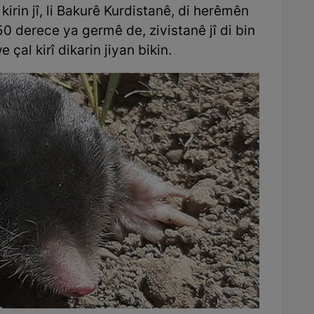
kirin jî, li Bakurê Kurdistanê, di herêmên
 50 derece ya germê de, zivistanê jî di bin
çal kirî dikarin jiyan bikin.