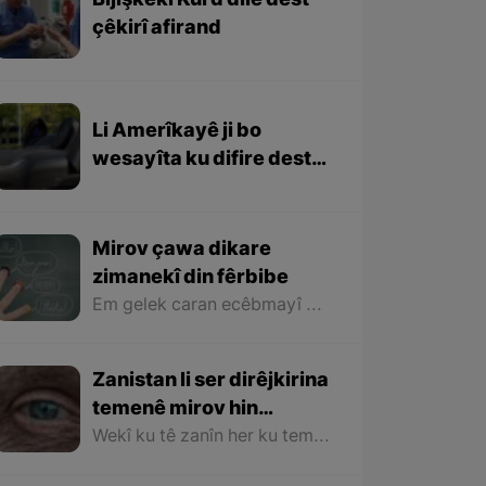
Bijîşkekî Kurd dilê dest
çêkirî afirand
Li Amerîkayê ji bo
wesayîta ku difire destûr
hate dayîn
Mirov çawa dikare
zimanekî din fêrbibe
Em gelek caran ecêbmayî dimînin ku bi yekî ku dikare bi yek an çend zimanên ku em nizanin an jê fêm nakin diaxive û dibe ku em ji yekî ku jêhatîbûna zimanê baş heye û bi biyaniyan re diaxive an çavkaniyên zimanên din bikar tîne çavnebariyê bikin.
Zanistan li ser dirêjkirina
temenê mirov hin
formûlên nû bidest xistin
Wekî ku tê zanîn her ku temenê mirov zêde dibe nexwaşiyên ku pêdikeve jî zêde dibin. Gelek sedemên wan nexwaşiyan hene û yek ji wan sedeman jî madeyên bi sûd ên di bedena mirov de kêm dibin û ew jî dihêle ku nexwaşî çêbin.