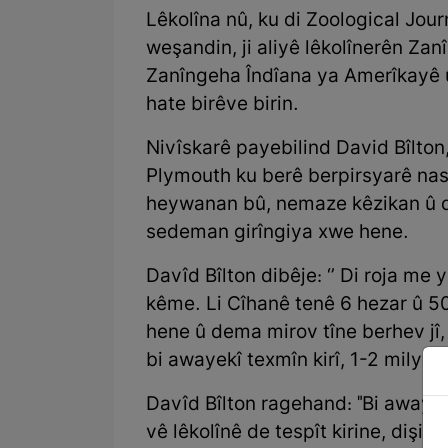
Lêkolîna nû, ku di Zoological Jour
weşandin, ji aliyê lêkolînerên Za
Zanîngeha Îndîana ya Amerîkayê 
hate birêve birin.
Nivîskarê payebilind David Bîlton
Plymouth ku berê berpirsyarê na
heywanan bû, nemaze kêzikan û di
sedeman girîngiya xwe hene.
Davîd Bîlton dibêje: ‘’ Di roja me 
kême. Li Cîhanê tenê 6 hezar û 5
hene û dema mirov tîne berhev jî
bi awayekî texmîn kirî, 1-2 milyon 
Davîd Bîlton ragehand: "Bi awaye
vê lêkolînê de tespît kirine, dişibi