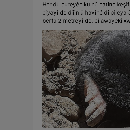
Her du cureyên ku nû hatine keşif 
çiyayî de dijîn û havînê di pileya
berfa 2 metreyî de, bi awayekî xwe 