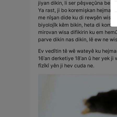
jiyan dikin, li ser pêşveçûna bede
Ya rast, ji bo koremişkan hejmarek
me nîşan dide ku di rewşên wisa 
biyolojîk kêm bikin, heta di komên
mirovan wisa difikirin ku em hemû 
parve dikin nas dikin, lê ew ne wis
Ev vedîtin tê wê wateyê ku hejma
16'an derketiye 18'an û her yek j
fîzîkî yên ji hev cuda ne.