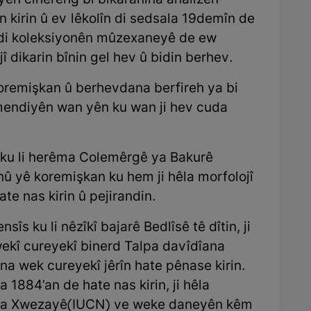
yên cihêreng bi bikaranîna analîzên
n kirin û ev lêkolîn di sedsala 19demîn de
jî di koleksiyonên mûzexaneyê de ew
î dikarin bînin gel hev û bidin berhev.
oremişkan û berhevdana berfireh ya bi
etmendiyên wan yên ku wan ji hev cuda
 ku li herêma Colemêrgê ya Bakurê
 nû yê koremişkan ku hem ji hêla morfolojî
ate nas kirin û pejirandin.
s ku li nêzîkî bajarê Bedlîsê tê dîtin, ji
 wekî cureyekî binerd Talpa davîdîana
ana wek cureyekî jêrîn hate pênase kirin.
 1884’an de hate nas kirin, ji hêla
ina Xwezayê(IUCN) ve weke daneyên kêm