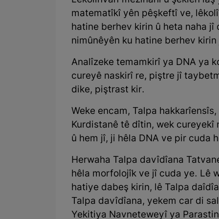
Lêkolînvan mezinahî û şeklên laş 
matematîkî yên pêşkeftî ve, lêkolî
hatine berhev kirin û heta naha 
nimûnêyên ku hatine berhev kirin j
Analîzeke temamkirî ya DNA ya k
cureyê naskirî re, piştre jî tayb
dike, piştrast kir.
Weke encam, Talpa hakkarîensîs,
Kurdistanê tê dîtin, wek cureyekî
û hem jî, ji hêla DNA ve pir cuda h
Herwaha Talpa davîdîana Tatvanensî
hêla morfolojîk ve jî cuda ye. Lê
hatiye dabeş kirin, lê Talpa daîdî
Talpa davîdîana, yekem car di sala
Yekitiya Navneteweyî ya Parast