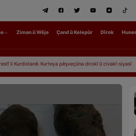
me
Ziman û Wêje
Çand û Kelepûr
Dîrok
Hune
stanê: Kurteya pêşveçûna dirokî û civakî-siyasî