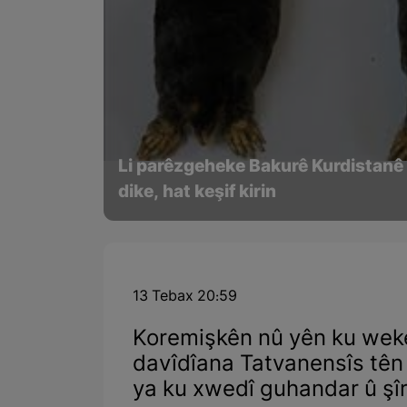
Li parêzgeheke Bakurê Kurdistanê 
dike, hat keşif kirin
13 Tebax 20:59
Koremişkên nû yên ku weke
davîdîana Tatvanensîs tên b
ya ku xwedî guhandar û şîr