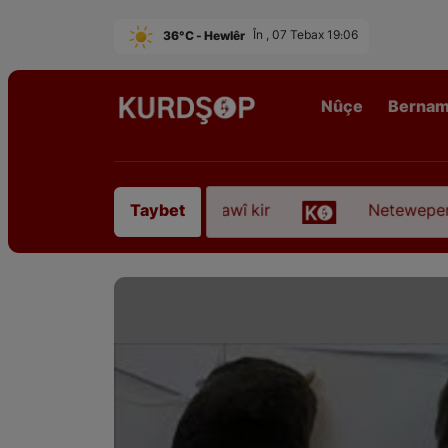
36°C - Hewlêr
În , 07 Tebax 19:06
Nûçe
Berna
rê Sofyanî” koça dawî kir
Neteweperestî li Kurdi
Taybet