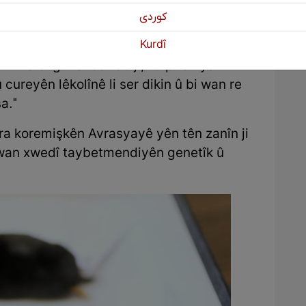
n û şikil de, astengiyên wan ên cidî hene.
كوردی
e sînordar ya helbijartî heye. Lêkolîna
Kurdî
de, em çawa dikarin xwezaya rastîn a
 mîna bi guhandar de jî, ku piraniya
cureyên lêkolînê li ser dikin û bi wan re
a."
ra koremişkên Avrasyayê yên tên zanîn ji
i wan xwedî taybetmendiyên genetîk û