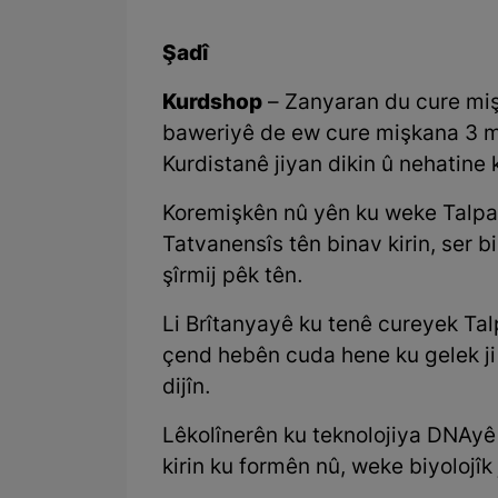
Şadî
Kurdshop
– Zanyaran du cure miş
baweriyê de ew cure mişkana 3 mi
Kurdistanê jiyan dikin û nehatine ke
Koremişkên nû yên ku weke Talpa 
Tatvanensîs tên binav kirin, ser 
şîrmij pêk tên.
Li Brîtanyayê ku tenê cureyek Talpa
çend hebên cuda hene ku gelek ji 
dijîn.
Lêkolînerên ku teknolojiya DNAyê 
kirin ku formên nû, weke biyolojîk