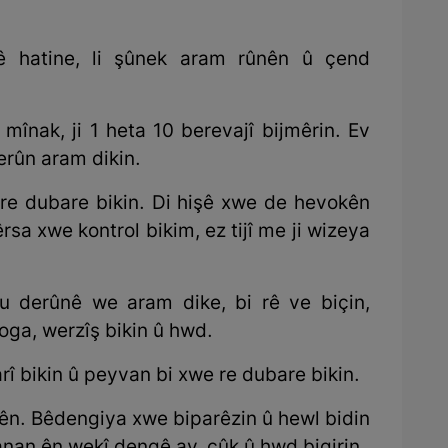
ê hatine, li şûnek aram rûnên û çend
 mînak, ji 1 heta 10 berevajî bijmêrin. Ev
erûn aram dikin.
re dubare bikin. Di hişê xwe de hevokên
rsa xwe kontrol bikim, ez tijî me ji wizeya
u derûnê we aram dike, bi rê ve biçin,
oga, werzîş bikin û hwd.
rî bikin û peyvan bi xwe re dubare bikin.
ên. Bêdengiya xwe biparêzin û hewl bidin