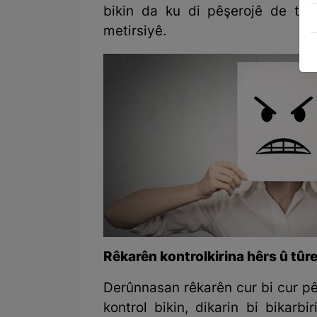
bikin da ku di pêşerojê de ten
metirsiyê.
Rêkarên kontrolkirina hêrs û tû
Derûnnasan rêkarên cur bi cur pê
kontrol bikin, dikarin bi bikarb