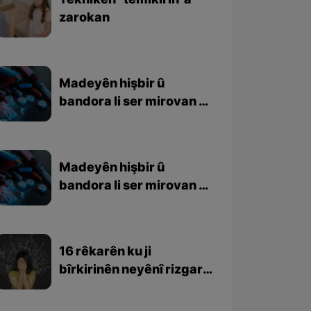
Teknîkên “temîkirin”a
zarokan
Madeyên hişbir û
bandora li ser mirovan –
Beşa 2yem
Madeyên hişbir û
bandora li ser mirovan –
Beşa1em
16 rêkarên ku ji
bîrkirinên neyênî rizgar
bin