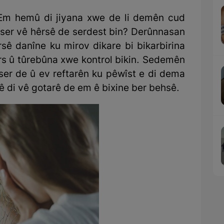
 Em hemû di jiyana xwe de li demên cud
 ser vê hêrsê de serdest bin? Derûnnasan
êrsê danîne ku mirov dikare bi bikarbirina
rs û tûrebûna xwe kontrol bikin. Sedemên
ser de û ev reftarên ku pêwîst e di dema
ê di vê gotarê de em ê bixine ber behsê.