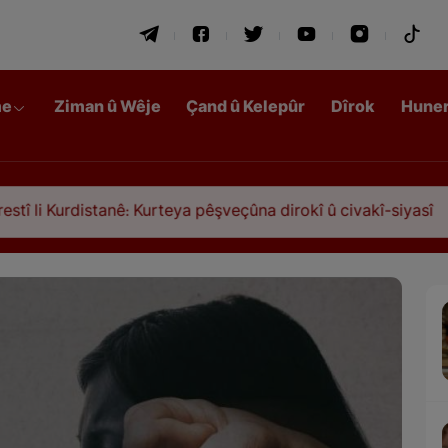
me
Ziman û Wêje
Çand û Kelepûr
Dîrok
Hune
stanê: Kurteya pêşveçûna dirokî û civakî-siyasî