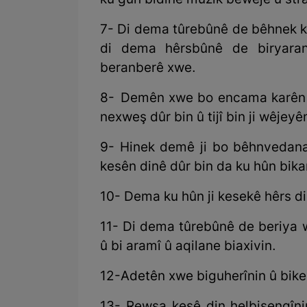
ku guh bidine muzîk bêwêje û stra
7- Di dema tûrebûnê de bêhnek kûr 
di dema hêrsbûnê de biryara
beranberê xwe.
8- Demên xwe bo encama karên er
nexweş dûr bin û tijî bin ji wêjeyê
9- Hinek demê ji bo bêhnvedana 
kesên dinê dûr bin da ku hûn bikar
10- Dema ku hûn ji kesekê hêrs dibi
11- Di dema tûrebûnê de beriya w
û bi aramî û aqilane biaxivin.
12-Adetên xwe biguherînin û bike