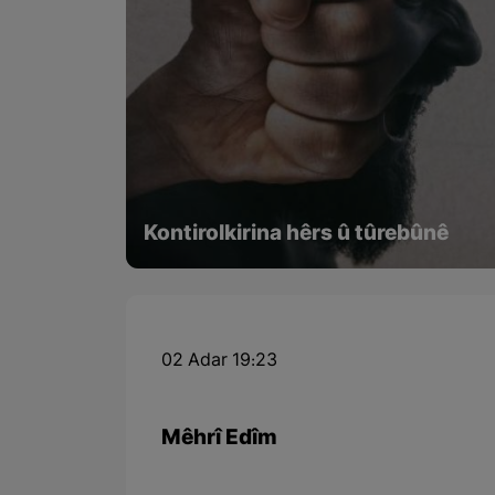
Kontirolkirina hêrs û tûrebûnê
02 Adar 19:23
Mêhrî Edîm