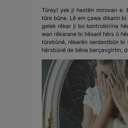
Tûreyî yek ji hestên mirovan e.
tûre bûne. Lê em çawa dikarin bi
gelek rêkar ji bo kontrolkirina h
wan rêkarane bi hêsanî hêrs û hê
tûrebûnê, rêkarên serdestbûn bi 
hêrsbûnê de bêne berçavgirtin, d