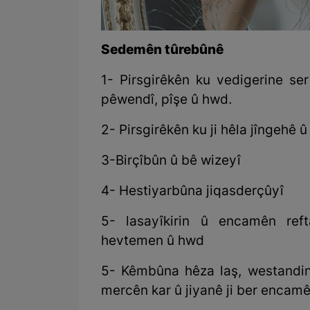
Sedemên tûrebûnê
1- Pirsgirêkên ku vedigerine se
pêwendî, pîşe û hwd.
2- Pirsgirêkên ku ji hêla jîngehê û
3-Birçîbûn û bê wizeyî
4- Hestiyarbûna jiqasderçûyî
5- lasayîkirin û encamên re
hevtemen û hwd
5- Kêmbûna hêza laş, westandina
mercên kar û jiyanê ji ber encamê