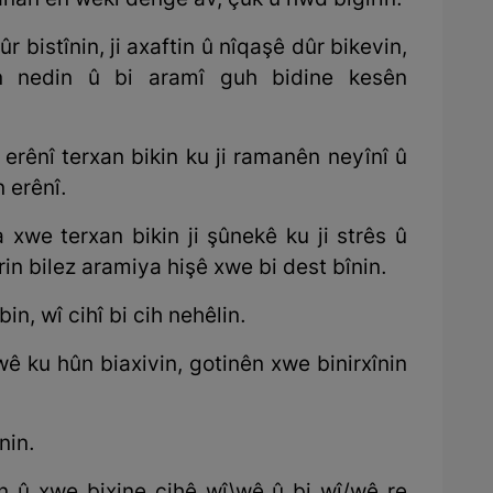
nan ên wekî dengê av, çûk û hwd bigirin.
bistînin, ji axaftin û nîqaşê dûr bikevin,
n nedin û bi aramî guh bidine kesên
ênî terxan bikin ku ji ramanên neyînî û
n erênî.
xwe terxan bikin ji şûnekê ku ji strês û
in bilez aramiya hişê xwe bi dest bînin.
n, wî cihî bi cih nehêlin.
ê ku hûn biaxivin, gotinên xwe binirxînin
nin.