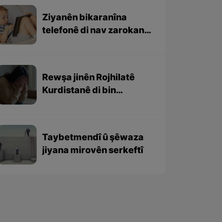
Ziyanên bikaranîna
telefonê di nav zarokan
de
Rewşa jinên Rojhilatê
Kurdistanê di bin
desthilata serdest de
çawa ye? - Beşa dawî
Taybetmendî û şêwaza
jiyana mirovên serkeftî