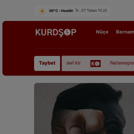
36°C - Hewlêr
În , 07 Tebax 10:22
Nûçe
Berna
rê Sofyanî” koça dawî kir
Neteweperestî li Kurdi
Taybet