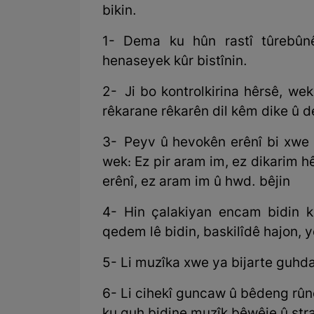
bikin.
1- Dema ku hûn rastî tûrebûn
henaseyek kûr bistînin.
2- Ji bo kontrolkirina hêrsê, wek
rêkarane rêkarên dil kêm dike û d
3- Peyv û hevokên erênî bi xwe 
wek: Ez pir aram im, ez dikarim hê
erênî, ez aram im û hwd. bêjin
4- Hin çalakiyan encam bidin k
qedem lê bidin, baskilîdê hajon, y
5- Li muzîka xwe ya bijarte guhda
6- Li cihekî guncaw û bêdeng rûn