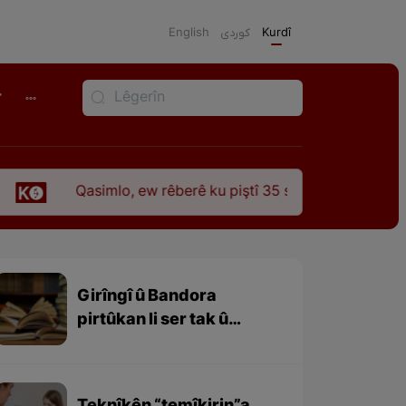
English
كوردی
Kurdî
r
Qasimlo, ew rêberê ku piştî 35 sal ji şehîdbûna wî hê jî rêbaza
Girîngî û Bandora
pirtûkan li ser tak û
civakê