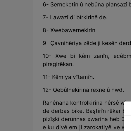
6- Serneketin û nebûna plansazî 
7- Lawazî di bîrkirinê de.
8- Xwebawernekirin
9- Çavnihêriya zêde ji kesên derd
10- Xwe bi kêm zanîn, ecêbma
pirsgirêkan.
11- Kêmiya vîtamîn.
12- Qebûlnekirina rexne û hwd.
Rahênana kontrolkirina hêrsê wisa
de derbas bike. Baştirîn rêkar bi
pizîşkî derûnnas xwarina heb û d
e ku divê em ji zarokatiyê ve we