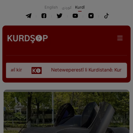
English
كوردی
Kurdî
wî kir
Neteweperestî li Kurdistanê: Kurteya pêşv