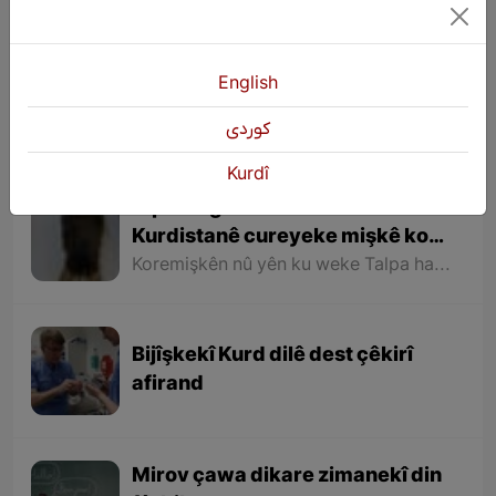
English
Bandora jineke pispor a Kurd li
ser çêkirina mejiyê robotî li
كوردی
welatê Îtaliyayê
Kurdî
Li parêzgeheke Bakurê
Kurdistanê cureyeke mişkê kor
ku 3 milyon sale jiyan dike, hat
Koremişkên nû yên ku weke Talpa hakkarîensîs û Talpa davîdîana Tatvanensîs tên binav kirin, ser bi komeke naskirî ya ku xwedî guhandar û şîrmij pêk tên.
keşif kirin
Bijîşkekî Kurd dilê dest çêkirî
afirand
Mirov çawa dikare zimanekî din