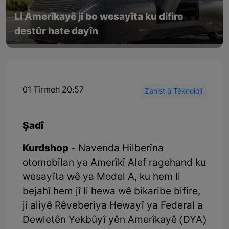
Li Amerîkayê ji bo wesayîta ku difire
destûr hate dayîn
01 Tîrmeh 20:57
Zanist û Têknolojî
Şadî
Kurdshop
- Navenda Hilberîna
otomobîlan ya Amerîkî Alef ragehand ku
wesayîta wê ya Model A, ku hem li
bejahî hem jî li hewa wê bikaribe bifire,
ji aliyê Rêveberiya Hewayî ya Federal a
Dewletên Yekbûyî yên Amerîkayê (DYA)