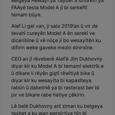
Belgeya Hewayî ya Taybet a sînorkirî ya
FAAyê testa Model A jî bi serkeftî
temam bûye.
Alef Li gel van, ji sala 2019’an û vir de
tevahî cureyên Model A ên serekî ve
diceribîne û vê nûçe ji bo wesayîtên ku
difirin weke gaveke mezin dinirxîne.
CEO an jî rêveberê Alef'ê Jîm Dukhovny
diyar kir ku Model A bi temamî elektrîk e
û dikare li rêyên giştî rêwîtiyê bike û
diyar kir ku wesayîta bi kapasîteya
rabûn û daketinê ya bi rasterast ber bi
jor ve bikare rabe hatiye çêkirin.
Lê belê Dukhovny anî ziman ku belgeya
taybet a ku wan wergirtiye hîn bi