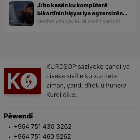
Ji bo kesên ku kompûterê
bikartînin hişyariya egzersizên
çav tê dayîn
Nerihetiyên çav ku di kesên kampûterê bikar tînin de ji 7 salî heta 70 salî, bi taybetî ji bo wan kesên ku kar dikin pirsgirêkeke ku pêşî lê nayê girtin ava dike
KURDŞOP saziyeke çandî ya
civaka sivîl e ku xizmeta
ziman, çand, dîrok û hunera
Kurdî dike.
Pêwendî
+964 751 430 3262
+964 751 460 9262