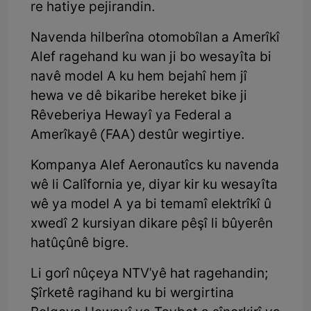
re hatiye pejirandin.
Navenda hilberîna otomobîlan a Amerîkî
Alef ragehand ku wan ji bo wesayîta bi
navê model A ku hem bejahî hem jî
hewa ve dê bikaribe hereket bike ji
Rêveberiya Hewayî ya Federal a
Amerîkayê (FAA) destûr wegirtiye.
Kompanya Alef Aeronautîcs ku navenda
wê li Calîfornia ye, diyar kir ku wesayîta
wê ya model A ya bi temamî elektrîkî û
xwedî 2 kursiyan dikare pêşî li bûyerên
hatûçûnê bigre.
Li gorî nûçeya NTV'yê hat ragehandin;
Şîrketê ragihand ku bi wergirtina