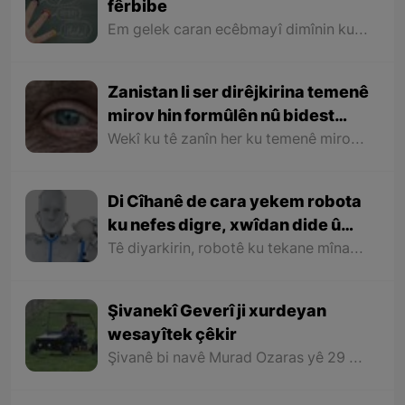
fêrbibe
Em gelek caran ecêbmayî dimînin ku bi yekî ku dikare bi yek an çend zimanên ku em nizanin an jê fêm nakin diaxive û dibe ku em ji yekî ku jêhatîbûna zimanê baş heye û bi biyaniyan re diaxive an çavkaniyên zimanên din bikar tîne çavnebariyê bikin.
Zanistan li ser dirêjkirina temenê
mirov hin formûlên nû bidest
xistin
Wekî ku tê zanîn her ku temenê mirov zêde dibe nexwaşiyên ku pêdikeve jî zêde dibin. Gelek sedemên wan nexwaşiyan hene û yek ji wan sedeman jî madeyên bi sûd ên di bedena mirov de kêm dibin û ew jî dihêle ku nexwaşî çêbin.
Di Cîhanê de cara yekem robota
ku nefes digre, xwîdan dide û
diricife hat xulqandin
Tê diyarkirin, robotê ku tekane mînake, wê ji bo pîvandina germa zêde ya li ser zindiyan bibe alîkar.
Şivanekî Geverî ji xurdeyan
wesayîtek çêkir
Şivanê bi navê Murad Ozaras yê 29 salî ku ji navçeya Gever a bajarê Colemêrg a Bakurê Kurdistanê ye, ji amûrên xurdeyan wesayîteke ku dikare demjimêrekî de heta 50 kîlometre lezê ve biçe, çêkir