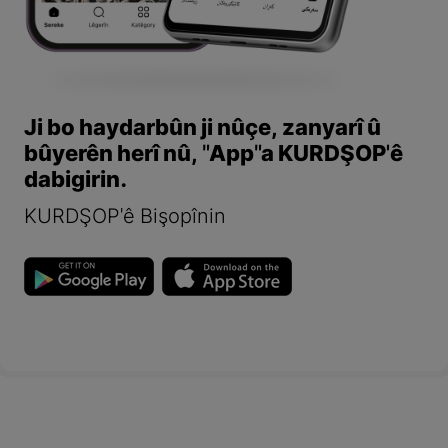
Ji bo haydarbûn ji nûçe, zanyarî û
bûyerên herî nû, "App"a KURDŞOP'ê
dabigirin.
KURDŞOP'ê Bişopînin