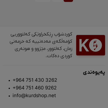
کوردشۆپ ڕێکخراوێکی کەلتووریی
کۆمەڵگەی مەدەنییە کە خزمەتی
زمان، کەلتوور، مێژوو و ‎هونەری
کوردی دەکات.
پەیوەندی
+964 751 430 3262
+964 751 460 9262
info@kurdshop.net