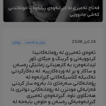
فەتاح ئەمیری لە گێڕانەوەی ڕیاڵەوە تا خوڵقاندنی
کەشی جادوویی
24 ئایار 23:06
زمان و ئەدەب
ڕۆمان
ئەوەی ئەمیری لە ڕۆمانەکانیدا
کردوویەتی و گرینگ و جێگای ئاوڕ
لێدانەوەن؛ بە کارهێنانێ زمانێکی ڕەسەن
و ساکار و پڕ لە وردەکارییە. لە دەکارکردنی
تەکنیکە کلاسیکەکانی گێڕانەوە لە
ڕۆمانەکانی سەرەتای دا، بەروە ساز کردنی
فەزایەکی مودێڕن لە ڕۆمانەکانی دواتری دا
هەنگاوی ناوە. گێڕانەوەی ئەمیری
گێڕانەوەیەکی ڕەسەن و خاوەن بایەخە لە