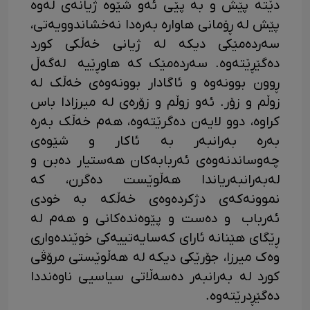
دێتە پێش و بە پێی ئەو شێوە ژیانەی لەوە
پێش لە ڕۆمانی هاوارە بەرەدا نەخشاندوویەتی،
سەردەمێکی دیکە لە ژیانی خەڵکی کورد
دەگێڕێتەوە. سەردەمێک کە هاوڕێیە لەگەڵ
ڕوون بوونەوە و ئاگادار بوونەوەی خەڵک لە
زوڵم و زۆر. ئەو زوڵم و زۆرەی لە میرزادا باس
کراوە، دوو لایەن دەگرێتەوە، هەم خەڵک بەرە
بەرە بەرانبەر بە ئاکار و شێوەی
چەوساندنەوەی ئەربابەکان هەستیار دەبن و
لەبەرانبەریاندا هەڵوێست دەگرن، کە
نموونەکەی دژکردەوەی خەڵکە بە خودی
ئەرباب و دەست و پێوەندەکانی و هەم لە
ڕێگای هێنانە ئارای کەسایەتییەکی خوێندەواری
وەک میرزا، جۆرێکی دیکە لە هەڵوێستی مرۆڤی
کورد لە بەرانبەر دەسەڵاتی سیاسیی ناوەنددا
دەگێڕدرێتەوە.