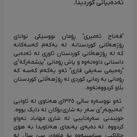
ئەدەبیاتی کوردیدا.
"فەتاح ئەمیری" ڕۆمان نووسێکی توانای
ڕۆژهەڵاتی کوردستانە. لە یەکەم کەسەکانە
کە لە ڕۆژهەڵاتی کوردستان ئاوڕی لە ئەدەبی
داستانی داوەتەوە و پاش ڕۆمانی "پێشمەرگە"ی
"رەحیمی سەیفی قازی" ئەو یەکەم کەسە کە
ڕۆمانی بە زمانی کوردی لە ڕۆژهەڵاتی کوردستان
بڵاو کردووەتەوە.
ئەو نووسەرە ساڵی ١٣٢٥ی ھەتاوی لە ئاوایی
"مەنیچەر"ی سەر بە شاری بۆکان لە دایک بووە.
خوێندنی سەرەتاییی لە شاری مهاباد تەواو
کردووە. لە دەیەی پەنجای هەتاویدا بە هۆی
چالاکیی سیاسییەوە بۆ ماوەی سێ ساڵ لە