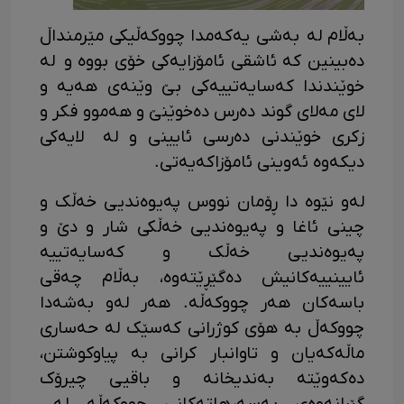
بەڵام لە بەشی یەکەمدا چووکەڵیکی مێرمنداڵ
دەبینین کە ئاشقی ئامۆزایەکی خۆی بووە و لە
خوێندندا کەسایەتییەکی بێ وێنەی هەیە و
لای مەلای گوند دەرس دەخوێنێ و هەموو فکر و
زکری خوێندنی دەرسی ئایینی و لە لایەکی
دیکەوە ئەوینی ئامۆزاکەیەتی.
لەو نێوە دا ڕۆمان نووس پەیوەندیی خەڵک و
چینی ئاغا و پەیوەندیی خەڵکی شار و دێ و
پەیوەندیی خەڵک و کەسایەتییە
ئایینییەکانیش دەگێڕێتەوە، بەڵام چەقی
باسەکان هەر چووکەڵە. هەر لەو بەشەدا
چووکەڵ بە هۆی کوژرانی کەسێک لە حەساری
ماڵەکەیان و تاوانبار کرانی بە پیاوکوشتن،
دەکەوێتە بەندیخانە و باقیی چیرۆک