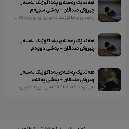
هەندێک ڕەخنەی پەداگۆژیک لەسەر
چیرۆکی منداڵان – بەشی سێیەم
ڕەخنەی پەداگۆژیک لە بواری پەروەردە لەسەر چیرۆکی منداڵان؛ هەندێکجار لە چیرۆکی منداڵاندا تووشی ئەو جۆرە وشەیە دەبین کە کاریگەرییان لەسەر مێشکی منداڵان دەبێت و ڕێگەیان پێ دەدات بیرۆکەیەکی خراپ لە مێشکیاندا دروست بکەن. بۆ نموونە دەتوانین لێرەدا سەرنجەکانمان لەسەر چیرۆکی "تیتی و پیرێ، کال و سێڤێ و نیسکۆ" بخەینەڕوو. لە بەشێکی چیرۆکی "تیتی و پیرێ"دا وەها دەڵێت:
هەندێک ڕەخنەی پەداگۆژیک لەسەر
چیرۆکی منداڵان – بەشی دووەم
هەندێک ڕەخنەی پەداگۆژیک لەسەر
چیرۆکی منداڵان – بەشی یەکەم
لەو کۆمەڵگەیەدا کە ئەمڕۆ تێیدا دەژین، هەرچەندە دەبینین ئەدەبی کوردی لە گەشەکردندایە، بەتایبەتی ئەدەبی منداڵان، بەڵام زۆربەی چیرۆکەکانی منداڵان لایەنی لاوازی زۆریان هەیە کە کاریگەرییان لەسەر دەروونی منداڵان هەیە و دەبنە کێشە.
کوردشۆپ ڕێکخراوێکی کەلتووریی