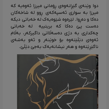
دوا وێنەی گێڕانەوەی ڕۆمانی میرزا ئەوەیە کە
میرزا بە سواری ئەسپەکەی ڕوو لە شاخەکان
دەکا و دەڕوا. لێرەوە شێوەیەک لە خەباتی دیکە
دەست پێ دەکا کە بریتییە لە خەباتی
چەکداری بە دژی دەسەڵااتی داگیرکەر، بەڵام
ئەوەی دێڵێتەوە بۆ خوێنەر و ئەو بەشەی
ناگێڕێتەوە و هەر نیشانەیەک بەجێ دێڵێ.