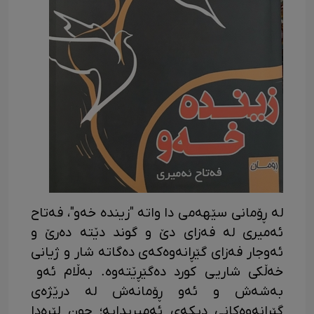
لە ڕۆمانی سێهەمی دا واتە "زیندە خەو"، فەتاح
ئەمیری لە فەزای دێ و گوند دێتە دەرێ و
ئەوجار فەزای گێڕانەوەکەی دەگاتە شار و ژیانی
خەڵکی شاریی کورد دەگێڕێتەوە. بەڵام ئەو
بەشەش و ئەو ڕۆمانەش لە درێژەی
گێڕانەوەکانی دیکەی ئەمیریدایە؛ چون لێرەدا