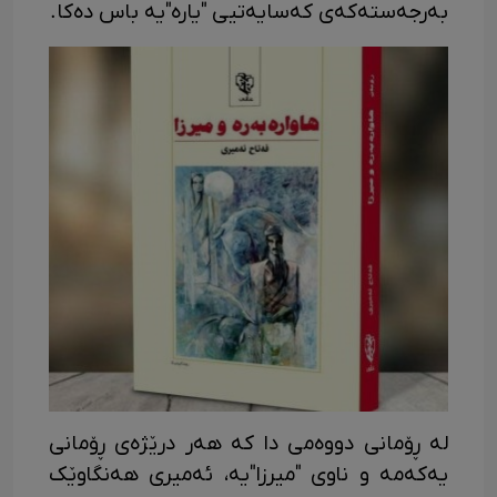
بەرجەستەکەی کەسایەتیی "یارە"یە باس دەکا.
لە ڕۆمانی دووەمی دا کە هەر درێژەی ڕۆمانی
یەکەمە و ناوی "میرزا"یە، ئەمیری هەنگاوێک