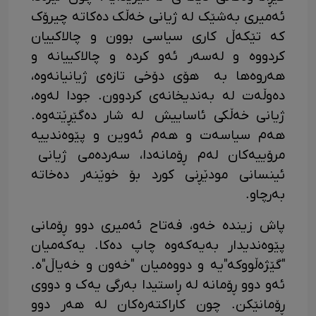
ئەمیری بەشێک لە ژیانی خەڵک دەکاتە چیرۆک
کە تێکەڵ کاری سیاسی بوون و چالاکییان
کردووە و لەسەر ئەو کردە و چالاکییانە و
هەروەها بە هۆی دۆخی تازەی ژیانیانەوە،
دەوڵەت لە بەندیخانەی کردوون. جودا لەوە،
ژیانی خەڵکی ئاساییش لە شار دەگێڕێتەوە.
هەم سیاسەت و هەم ئەوین و پێوەندییە
مرۆییەکان لەم ڕۆمانەدا، سەردەمی ژیانی
ئینسانی مودێڕنی کورد بۆ خوێنەر دەخاتە
بەرچاو.
پاش زیندە خەو، فەتاح ئەمیری دوو ڕۆمانی
پێوەندیدار بەیەکەوە چاپ دەکا. یەکەمیان
"گێژەڵووکە"یە و دووەمیان "خەون و خەیاڵ"ە.
ئەو دوو ڕۆمانە لە ڕاستیدا بەرگی یەک و دووی
ڕۆمانێکن. چون کاراکتەرەکان لە هەر دوو