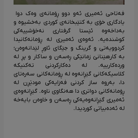
فەتاحی ئەمیری ئەو دوو ڕۆمانەی وەک دوا
یادگاری خۆی بە کتێبخانەی کوردی بەخشیوە و
بەداخەوە ئێستا گرفتاری نەخۆشییەکی
کوشندەیە. ئەوەی ئەمیری لە ڕۆمانەکانیدا
کردوویەتی و گرینگ و جێگای ئاوڕ لێدانەوەن؛
بە کارهێنانێ زمانێکی ڕەسەن و ساکار و پڕ لە
وردەکارییە. لە دەکارکردنی تەکنیکە
کلاسیکەکانی گێڕانەوە لە ڕۆمانەکانی سەرەتای
دا، بەروە ساز کردنی فەزایەکی مودێڕن لە
ڕۆمانەکانی دواتری دا هەنگاوی ناوە. گێڕانەوەی
ئەمیری گێڕانەوەیەکی ڕەسەن و خاوەن بایەخە
لە ئەدەبیاتی کوردیدا.