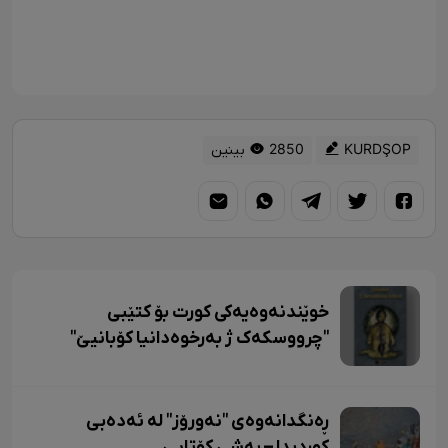
KURDŞOP
2850 بینین
خوێندنەوەیەکی کورت بۆ کتێبی
"چرووسکەک ژ بەرخوەدانیا کۆبانیێ"
ڕەنگدانەوەی "نەورۆز" لە ئەدەبی
کوردیدا – بەشی کۆتایی