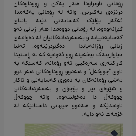
ڕۆمانی ناوبراودا هەر یەکن و ڕووداوەکان
درێژەی یەکترین. واتە لە ڕۆمانی یەکەمدا،
ئەگەر پۆلێک کەسایەتی دێنە پانتای
گێڕانەوەوە، لە ڕۆمانی دووەمدا هەر ژیانی ئەو
کەسایەتییانە و بەسەرهاتەکانیان لە دەوامەی
ژیانی ڕۆژانەیاندا دەگێڕدرێتەوە. تەنیا
جیاوازییەک بیخەینە ڕوو ئەوەیە کە لە ڕاستیدا
کاراکتەری سەرەکیی ئەو ڕۆمانە، کەسێکە بە
ناوی "چووکەڵ" و هەموو ڕووداوەکانی هەر دوو
بەشی ڕۆمانەکان بە دەوری کەسایەتی و ئاکار
و شێوەی بیر و بۆچۆن و بەسەرهاتەکانی
چووکەڵ دا دەخولێتەوە. واتە چووکەڵ
ناوەندێکە و هەموو جیهانی داستانێکە لە
خزمەت ئەو دایە.