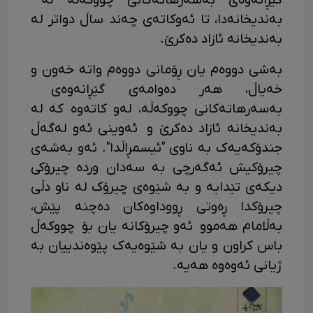
گێڕانەوەی بەسەرهاتەکانی چووکەڵە لە
بەندیخانەدا، تا ئەوکاتەی چەند ساڵ دواتر لە
بەندیخانە ئازاد دەکرێ.
بەشی دووەم یان ڕۆمانی دووەم واتە خەون و
خەیاڵ، هەر دەوامەی گێڕانەوەی
بەسەرهاتەکانی چووکەڵە، لەو کاتەوە کە لە
بەندیخانە ئازاد دەکرێ و ئەوینی ئەو لەگەڵ
جندۆکەیەک بە ناوی "ئیسمڕاڵدا". ئەو بەشەی
چیرۆکیش ئەگەرچی بە سەدان وردە چیرۆکی
دیکەی تێدایە و بە شێوەی چیرۆک لە ناو دڵی
چیرۆکدا ڕەوتی ڕووداوەکان دەچنە پێش،
بەڵامام هەموو ئەو چیرۆکانە یان بۆ چووکەڵ
باس کراون و یان بە شێوەیەک پێوەندییان بە
ژیانی ئەوەوە هەیە.