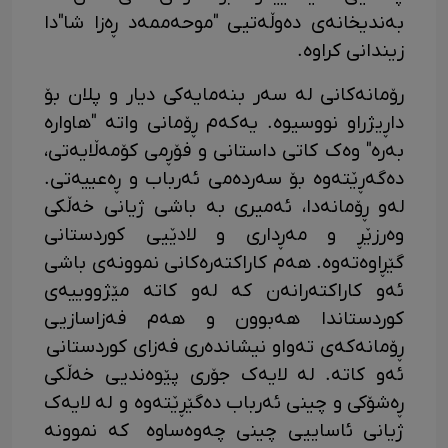
بەندیخانەی دەوڵەتیی "موحەممەد ڕەزا شا"دا
زیندانی کراوە.
رۆمانەکانی لە سەر بنەمایەکی دیار و پلان بۆ
داڕیژراو نووسیوە. یەکەم ڕۆمانی واتە "هاوارە
بەرە" وەک کاتی داستانی و فۆڕمی کۆمەڵایەتی،
دەگەڕێتەوە بۆ سەردەمی ئەرباب و ڕەعییەتی.
لەو ڕۆمانەدا، ئەمیری بە باشی ژیانی خەڵکی
وەرزێڕ و مەڕداری و لادێیی کوردستانی
گێڕاوەتەوە. هەم کاراکتەرەکانی نموونەی باشی
ئەو کاراکتەرانەن کە لەو کاتە مێژووییەی
کوردستاندا هەبوون و هەم فەزاسازیی
ڕۆمانەکەی تەواو نیشاندەری فەزای کوردستانی
ئەو کاتە. لە لایەک جۆری پێوەندیی خەڵکی
ڕەشۆکی و چینی ئەرباب دەگێڕێتەوە و لە لایەک
ژیانی ئاساییی چینی چەوەساوە کە نموونە