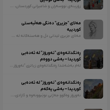
زۆرینەی نووسەران و شاعیرانی کوردستان، لە شیعر و دەقەکانیاندا بە شێوازی جۆراوجۆر باسی نەورۆزیان کردووە کە لەبەر نەبوونی مەجال تەنیا ئاماژەمان بە چەند شاعیر و چەند نموونە شیعر کرد. پێم خۆشە لە کۆتاییشدا ئاماژە بەوە بکەم کە شاعیران "موخلیس، عەونی، هەژار، زاری، عەلی حەسەنیانی، ژیلا حسەینی، محەممەد ساڵح دیلان، ئەسیری، ناسر ئاغابرا، جەلال مەلەکشا، شێرکۆ بێکەس و عەبدوڵڵا پەشێو و..." لە چەندین شیعریاندا باسی "نەورۆز"یان کردووە و لەسەر کوردستانیبوونی نەورۆز جەختیان کردووەتەوە.
مەلای "جزیری" دەنگی هەڵبەستی
کوردییە
مەلای جزیری لێدانی دڵ و هەستەکانە لە شیعری کلاسیکدا. مەلای جزیری ساڵی ١٥٦٥ لە جزیری بۆتان لەدایک بووە. ناوی "ئەحمەد"ە و لە شیعردا نازناوی "نیشانی، مەلێ و مەلا"یە و لە سەدەی ١٧دا ژیاوە. مەلا ئەحمەد جزیری لەسەر دەستی باوکی (شێخ محەممەد) دەستی بە خوێندن کردووە و لە مەدرەسەی "هەکاری و عیمادی" درێژەی بە خوێندن داوە.
ڕەنگدانەوەی "نەورۆز" لە ئەدەبی
کوردیدا – بەشی دووەم
لەم بەشەشدا ڕەنگدانەوەی زیاتری "نەورۆز" لە شیعر و دەقی کوردیدا دەخەینەڕوو. هەروەها پێویستە ئاماژەش بەوە بکەم کە وێڕای ئەوەی لەم وتارەدا ڕەنگدانەوەی "نەورۆز" لە ئەدەبی کوردیدا دەبینین، ئاوڕێکیش لە شاعیران و نووسەرانمان دەدەینەوە کە بەداخەوە ناوی هەندێکیان بە فەرامۆشی سپێردراون.
ڕەنگدانەوەی "نەورۆز" لە ئەدەبی
کوردیدا – بەشی یەکەم
نەورۆز وەکوو جەژنی نوێبوونەوە و ئازادی، لە ئەدەبی کوردیدا و لەلای شاعیران و نووسەرانی کورد، هەمیشە جێی بایەخ و تێڕامان بووە. شاعیران و نووسەرانی کورد وەکوو دیوێکی جوانی و دەرچەیەکی ئازادی و هێمای ڕزگاریی نەتەوەیی، نەورۆزیان لەنێو شیعر و دەقەکەیاندا بەکار هێناوە. ئەم بابەتەش دەگەڕێتەوە بۆ گرێدراویی حاشاهەڵنەگری کورد و کوردستان بە نەورۆزەوە