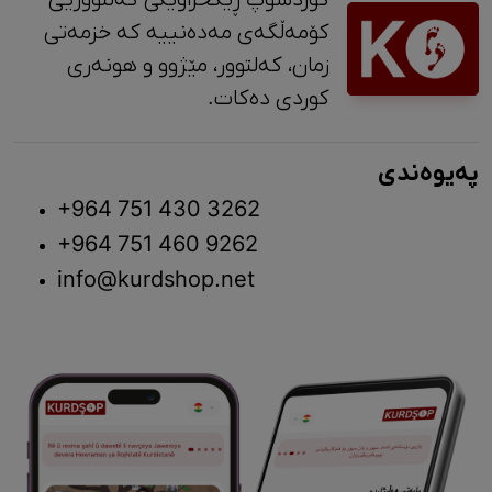
کۆمەڵگەی مەدەنییە کە خزمەتی
زمان، کەلتوور، مێژوو و ‎هونەری
کوردی دەکات.
پەیوەندی
+964 751 430 3262
+964 751 460 9262
info@kurdshop.net