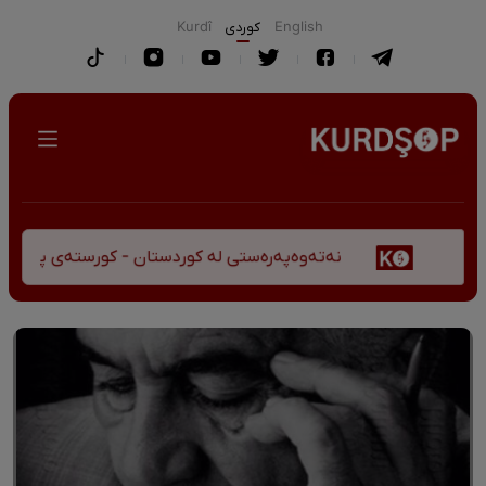
English
كوردی
Kurdî
نەتەوەپەرەستی لە کوردستان - کورستەی پێشڤەچوونی مێژ