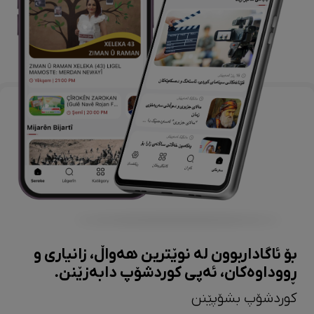
بۆ ئاگاداربوون لە نوێترین هەواڵ، زانیاری و
ڕووداوەکان، ئەپی کوردشۆپ دابەزێنن.
کوردشۆپ بشۆپێنن