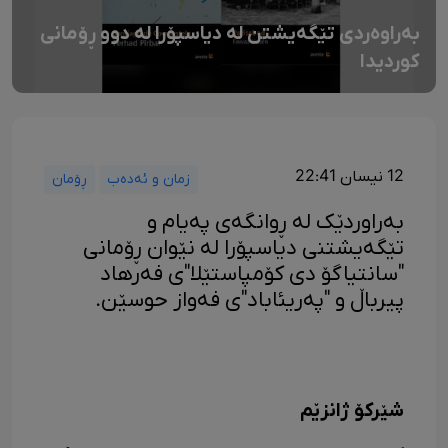
بەراوەردی تێگەیشتن لە دیاسپۆرا لە دوو ڕۆمانی
کوردیدا
12 نیسان 22:41
زمان و ئەدەب
ڕۆمان
بەراوردێک لە ڕوانگەی پەیام و
تێگەیشتنی دیاسپۆرا لە نێوان ڕۆمانی
"سانتیاگۆ دی کۆمپاستێلا"ی فەرهاد
پیرباڵ و "پەریئاباد"ی فەواز حوسێن.
شێرکۆ ژانزێم