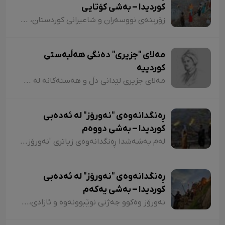
کوردیدا – بەشی کۆتایی
زۆرینەی نووسەران و شاعیرانی کوردستان، لە شیعر و دەقەکانیاندا بە شێوازی جۆراوجۆر باسی نەورۆزیان کردووە کە لەبەر نەبوونی مەجال تەنیا ئاماژەمان بە چەند شاعیر و چەند نموونە شیعر کرد. پێم خۆشە لە کۆتاییشدا ئاماژە بەوە بکەم کە شاعیران "موخلیس، عەونی، هەژار، زاری، عەلی حەسەنیانی، ژیلا حسەینی، محەممەد ساڵح دیلان، ئەسیری، ناسر ئاغابرا، جەلال مەلەکشا، شێرکۆ بێکەس و عەبدوڵڵا پەشێو و..." لە چەندین شیعریاندا باسی "نەورۆز"یان کردووە و لەسەر کوردستانیبوونی نەورۆز جەختیان کردووەتەوە.
مەلای "جزیری" دەنگی هەڵبەستی
کوردییە
مەلای جزیری لێدانی دڵ و هەستەکانە لە شیعری کلاسیکدا. مەلای جزیری ساڵی ١٥٦٥ لە جزیری بۆتان لەدایک بووە. ناوی "ئەحمەد"ە و لە شیعردا نازناوی "نیشانی، مەلێ و مەلا"یە و لە سەدەی ١٧دا ژیاوە. مەلا ئەحمەد جزیری لەسەر دەستی باوکی (شێخ محەممەد) دەستی بە خوێندن کردووە و لە مەدرەسەی "هەکاری و عیمادی" درێژەی بە خوێندن داوە.
ڕەنگدانەوەی "نەورۆز" لە ئەدەبی
کوردیدا – بەشی دووەم
لەم بەشەشدا ڕەنگدانەوەی زیاتری "نەورۆز" لە شیعر و دەقی کوردیدا دەخەینەڕوو. هەروەها پێویستە ئاماژەش بەوە بکەم کە وێڕای ئەوەی لەم وتارەدا ڕەنگدانەوەی "نەورۆز" لە ئەدەبی کوردیدا دەبینین، ئاوڕێکیش لە شاعیران و نووسەرانمان دەدەینەوە کە بەداخەوە ناوی هەندێکیان بە فەرامۆشی سپێردراون.
ڕەنگدانەوەی "نەورۆز" لە ئەدەبی
کوردیدا – بەشی یەکەم
نەورۆز وەکوو جەژنی نوێبوونەوە و ئازادی، لە ئەدەبی کوردیدا و لەلای شاعیران و نووسەرانی کورد، هەمیشە جێی بایەخ و تێڕامان بووە. شاعیران و نووسەرانی کورد وەکوو دیوێکی جوانی و دەرچەیەکی ئازادی و هێمای ڕزگاریی نەتەوەیی، نەورۆزیان لەنێو شیعر و دەقەکەیاندا بەکار هێناوە. ئەم بابەتەش دەگەڕێتەوە بۆ گرێدراویی حاشاهەڵنەگری کورد و کوردستان بە نەورۆزەوە