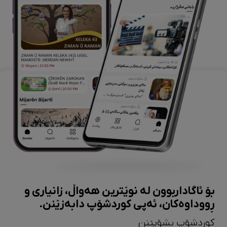
بۆ ئاگاداربوون لە نوێترین هەواڵ، زانیاری و
ڕووداوەکان، ئەپی کوردشۆپ دابەزێنن.
کوردشۆپ بشۆپێنن