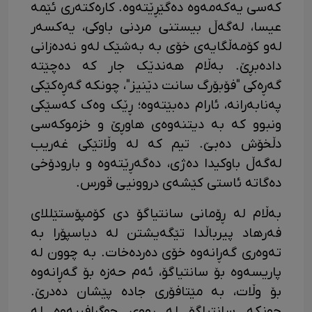
کەسی یەکەمەوە دەگێڕێتەوە. کارەکتەری ئێمە
عیسا، لەگەڵ بیستنی مردنی باوکی، یەکسەر
لەو کۆمەڵگایەی خۆی بە بەشێک لەو نەدەزانی
دادەبڕێ. بەڵام هەندێک جار کە دەچێتە
گەڕەکی "فۆبۆرگ سانت دێنیز"، چونکە گەڕەکێکی
پەنابەرانە، ئارام دەبێتەوە؛ ڕێک وەک کەسێکی
ونبوو کە بە دیتنەوەی هاوڕێ و خزموکەسی
دڵخۆش دەبێ. تیم کە لە وڵاتێکی غەریب
لەگەڵ باوکیدا دەژی، دەگەڕێتەوە و بارودۆخی
دەگاتە ئاستی کێشەی دروونیی قورس.
بەڵام لە ڕۆمانی سانتیاگۆ دی کۆمپۆستێللای
فەرهاد پیرباڵدا تێگەیشتن لە دیاسپۆرا بە
تەوەری گەڕانەوە خۆی دەردەخات. بە چوون لە
پاریسەوە بۆ سانتیاگۆ، ئەم حەزە بۆ گەڕانەوە
بۆ وڵات، بە مێتافۆری جادە پێشان دەدرێ.
چونکە سانتیاگۆ لە ڕووی جوگرافییەوە لە