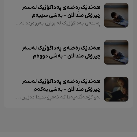
هەندێک ڕەخنەی پەداگۆژیک لەسەر
چیرۆکی منداڵان – بەشی سێیەم
ڕەخنەی پەداگۆژیک لە بواری پەروەردە لەسەر چیرۆکی منداڵان؛ هەندێکجار لە چیرۆکی منداڵاندا تووشی ئەو جۆرە وشەیە دەبین کە کاریگەرییان لەسەر مێشکی منداڵان دەبێت و ڕێگەیان پێ دەدات بیرۆکەیەکی خراپ لە مێشکیاندا دروست بکەن. بۆ نموونە دەتوانین لێرەدا سەرنجەکانمان لەسەر چیرۆکی "تیتی و پیرێ، کال و سێڤێ و نیسکۆ" بخەینەڕوو. لە بەشێکی چیرۆکی "تیتی و پیرێ"دا وەها دەڵێت:
هەندێک ڕەخنەی پەداگۆژیک لەسەر
چیرۆکی منداڵان – بەشی دووەم
هەندێک ڕەخنەی پەداگۆژیک لەسەر
چیرۆکی منداڵان – بەشی یەکەم
لەو کۆمەڵگەیەدا کە ئەمڕۆ تێیدا دەژین، هەرچەندە دەبینین ئەدەبی کوردی لە گەشەکردندایە، بەتایبەتی ئەدەبی منداڵان، بەڵام زۆربەی چیرۆکەکانی منداڵان لایەنی لاوازی زۆریان هەیە کە کاریگەرییان لەسەر دەروونی منداڵان هەیە و دەبنە کێشە.