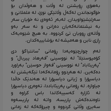
بەهۆی ڕۆیشتن لە وڵات و هەوڵدان بۆ
خۆگونجاندن لەگەڵ وڵاتێکی نوێ، لە ململانێ و
سەرلێشێواویدان. لەبەر ئەوەی نە خۆیان سەر
بە نیشتمانەکەیان دەزانن و نە سەر بەو
وڵاتەی ڕوویان تێ کردووە. بە هیچ شێوەیەک
ڕازی نابن و هەمیشە لە بۆشایییەکدان.
لەم چوارچێوەیەدا ڕۆمانی "سانتیاگۆ دی
کۆمپوستێلا" لە نووسینی "فەرهاد پیرباڵ" و
"پەریئاباد" لە نووسینی "فەواز حوسێن" بەراورد
دەکەین. لە هەردوو ڕۆمانەکەدا تێگەیشتن لە
دیاسپۆرا و ژیانی دیاسپۆرا لە هەندێک خاڵدا
جیاوازە. لە ڕۆمانی پەریئاباددا، تەوەری دیاسپۆرا
لە ئازارە کەسییەکاندا باس کراوە و
ناوەندەکەش پاریسە، واتە لە پاریسەوە
سەیری وڵاتی کردووە و چیرۆکەکە لە زمانی