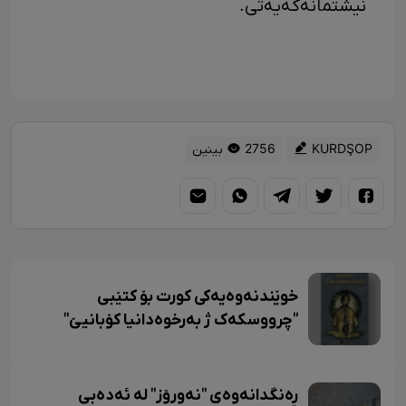
نیشتمانەکەیەتی.
KURDŞOP
2756 بینین
خوێندنەوەیەکی کورت بۆ کتێبی
"چرووسکەک ژ بەرخوەدانیا کۆبانیێ"
ڕەنگدانەوەی "نەورۆز" لە ئەدەبی