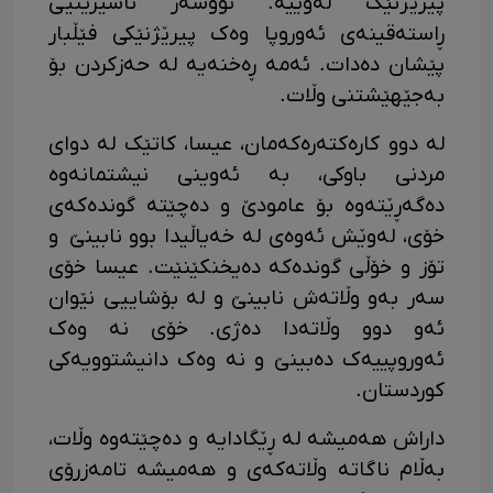
پیرێژنێک لەوێیە. نووسەر ناشیرینیی
ڕاستەقینەی ئەوروپا وەک پیرێژنێکی فێڵبار
پێشان دەدات. ئەمە ڕەخنەیە لە حەزکردن بۆ
بەجێهێشتنی وڵات.
لە دوو کارەکتەرەکەمان، عیسا، کاتێک لە دوای
مردنی باوکی، بە ئەوینی نیشتمانەوە
دەگەڕێتەوە بۆ عامودێ و دەچێتە گوندەکەی
خۆی، لەوێش ئەوەی لە خەیاڵیدا بوو نابینێ و
تۆز و خۆڵی گوندەکە دەیخنکێنێت. عیسا خۆی
سەر بەو وڵاتەش نابینێ و لە بۆشاییی نێوان
ئەو دوو وڵاتەدا دەژی. خۆی نە وەک
ئەوروپییەک دەبینێ و نە وەک دانیشتوویەکی
کوردستان.
داراش هەمیشە لە ڕێگادایە و دەچێتەوە وڵات،
بەڵام ناگاتە وڵاتەکەی و هەمیشە تامەزرۆی