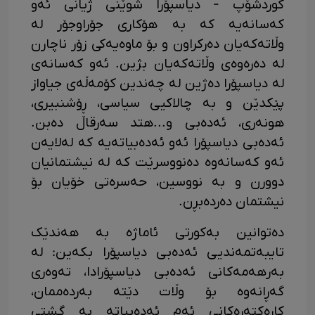
کوردشۆپ - دیاسپۆرا شوێنی ژیانی ئەو
کەسانەیە کە بە هۆکاری جۆراوجۆر لە
وڵاتەکەیان دەرکراون و بۆ ماوەیەکی زۆر ناچارن
لە دەرەوەی وڵاتەکەیان بژین. ئەو کەسانەی
لە دیاسپۆرا دەژین لە چەندین کۆمەڵەی جیاواز
پێکدێن و بە چالاکیی سیاسی، ڕۆشنبیری،
هونەری، ئەدەبی و...هتد سەرقاڵ دەبن.
ئەدەبی دیاسپۆرا ئەو ئەدەبیاتەیە کە لەلایەن
ئەو کەسانەوە دەنووسرێت کە لە نیشتمانیان
دوورن و بە نووسین، حەسرەتی خۆیان بۆ
نیشتمان دەردەبڕن.
دەتوانین بەکورتی ئاماژە بە هەندێک
تایبەتمەندیی ئەدەبی دیاسپۆرا بکەین: لە
بەرهەمەکانی ئەدەبی دیاسپۆرادا، تەوەری
گەڕانەوە بۆ وڵات دێتە بەردەممان،
کارەکتەرەکانی ئەم ئەدەبیاتە بە گشتی