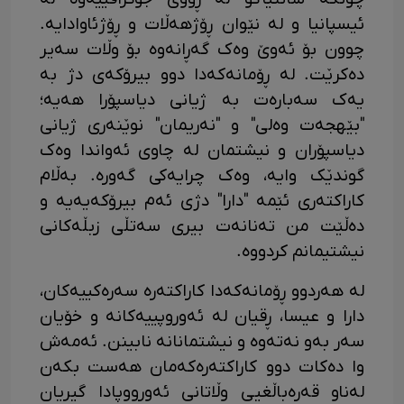
ئیسپانیا و لە نێوان ڕۆژهەڵات و ڕۆژئاوادایە.
چوون بۆ ئەوێ وەک گەڕانەوە بۆ وڵات سەیر
دەکرێت. لە ڕۆمانەکەدا دوو بیرۆکەی دژ بە
یەک سەبارەت بە ژیانی دیاسپۆرا هەیە؛
"بێهجەت وەلی" و "نەریمان" نوێنەری ژیانی
دیاسپۆران و نیشتمان لە چاوی ئەواندا وەک
گوندێک وایە، وەک چرایەکی گەورە. بەڵام
کاراکتەری ئێمە "دارا" دژی ئەم بیرۆکەیەیە و
دەڵێت من تەنانەت بیری سەتڵی زبڵەکانی
نیشتیمانم کردووە.
لە هەردوو ڕۆمانەکەدا کاراکتەرە سەرەکییەکان،
دارا و عیسا، ڕقیان لە ئەوروپییەکانە و خۆیان
سەر بەو نەتەوە و نیشتمانانە نابینن. ئەمەش
وا دەکات دوو کاراکتەرەکەمان هەست بکەن
لەناو قەرەباڵغیی وڵاتانی ئەورووپادا گیریان