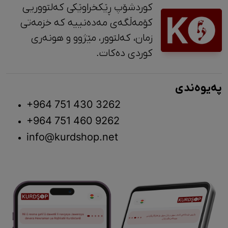
کوردشۆپ ڕێکخراوێکی کەلتووریی
کۆمەڵگەی مەدەنییە کە خزمەتی
زمان، کەلتوور، مێژوو و ‎هونەری
کوردی دەکات.
پەیوەندی
+964 751 430 3262
+964 751 460 9262
info@kurdshop.net