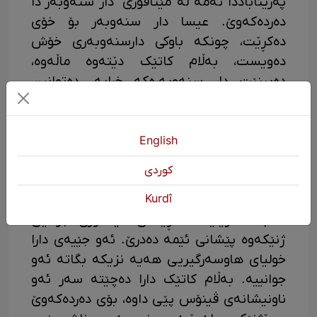
پەریئاباددا ئەمە لە مێتافۆری "دار سنەوبەر"دا
دەردەکەوێ. عیسا دار سنەوبەر بۆ خۆی
دەکڕێت، چونکە باوکی دارسنەوبەری خۆش
دەویست، بەڵام کاتێک دێتەوە ماڵەوە،
دەبینێت دار سنەوبەرەکە خراپە. دەتوانین
ئەمە ببەستینەوە بە خەونی عیسا بۆ چوونە
ئەوروپا، چونکە کاتێک لە دەرەوەڕا سەیری
دەکەیت، ئەوروپا لە شوێنێکی زۆر خۆش
English
دەچێت، بەڵام کاتێک دەچیتە ناو ژیانی
كوردی
ڕاستەقینەی ئەوروپاوە، دەبینی کە هیچی وای
تێدا نییە. لە ڕۆمانی سانتیاگۆ دی کۆمپۆستێلادا،
Kurdî
ئەم فانتازیایە لە ڕێگەی مێتافۆری جوانیی
ژنێکەوە پێشانی ئێمە دەدرێ. ئەو جێیەی دارا
خولیای هاوسەرگیریی هەیە نزیکە بگاتە ئەو
جوانییە. بەڵام کاتێک دارا دەچێتە سەر ئەو
ناونیشانەی ڤینۆس پێی داوە، بۆی دەردەکەوێ