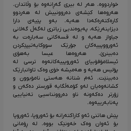
خواردووە. هەر لە بیری گەڕانەوە بۆ وڵاتدان.
هەروەها کێشەی دەروونییش لە هەردوو
کارەکتەرەکەدا هەیە. بەو پێیەی دارا
دیزاینەرێکە، پەیوەندیی زیاتری لەگەڵ گەلانی
جیاواز هەیە و لە قسەکانی سەبارەت بە
ئەورووپییەکان جۆرێک سووکایەتیپێکردن
دەبینرێ. هەروەها عیسا بەهۆی
ئیسلامۆفۆبیای ئەوروپییەکانەوە ترسی لە
پۆلیس هەیە و هەمیشە خۆی وەک تاوانبارێک
دەبینێت. ئەم شتانە هەستی نامۆبوون و
کشانەوەیان لەو کۆمەڵگایە قورستر دەکەن و
زۆرتر دەکەونە ناو دەروونناسیی تەنیاییی
پەنابەرییەوە.
پێش هاتنی ئەو کاراکتەرانە بۆ ئەوروپا، ئەوروپا
بۆ ئەوان وەک خەونێک بووە. لە ڕۆمانی