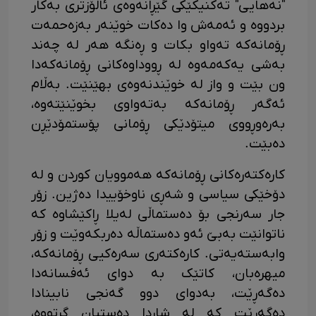
"نەهایی" تەکنیکێکی گێڕانەوەی ئاڵۆزتری بەکار
بردووە و ئەمەش وا دەکات خوێنەر بەزەحمەت
ڕۆمانەکە تەواو بکات و ڕەنگە هەر لە چەند
بەشی یەکەمەوە لە ڕووداوەکانی ڕۆمانەکەدا
ون بێت و واز لە خوێندنەوەی بهێنێت. بەڵام
ئەگەر ڕۆمانەکە بەتەواوی بخوێنێتەوە،
بەرەوڕووی میتۆدێکی ڕۆمانی پۆستمۆدێڕن
دەبێت.
کارەکتەرەکانی ڕۆمانەکە هەموویان کوردن و لە
دۆخێکی سیاسی و شەڕی ناوخۆییدا دەژین. زۆر
جار سەرنجی بۆ دەستماڵی لەیلا ڕاکێشاوە کە
ناتوانێت بەبێ ئەو دەستماڵە دەربکەوێت و زۆر
وابەستەیەتی. کارەکتەری سەرەکیی ڕۆمانەکە،
میهرەبان، کاتێک بە دوای ئەفسانەدا
دەگەڕێت، بەدوای دوو گەنجی نابینادا
دەگەڕێت کە لە شاردا دەستیان گرتووە،