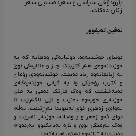
بارودۆخی سیاسی و سەردەستیی سەر
ژنان دەکات.
ئەڤین تەیفوور
دونیای خوێندنەوە، دونیایەکی وەهایە کە بە
خوێندنەوەی هەر کتێبێک، چێژ و مانایەکی نوێ
بە ژیانمانەوە زیاد دەبێت. خوێندنەوەی ڕۆمان
و کتێب ڕۆحێکی وا بە گیانی خوێنەرەکەی
دەبەخشێت کە وەک مارێک دەمی بە ملی
خوێنەری خۆیەوە دەنێت و لێی ناگەڕێت تا
تەواوی ژەهری خۆی لەنێویدا نەڕژێنێت. بەڵام
دوای ئەو ژەهر و پێوەدانە، خوێنەر نامرێت و
وەک تەرمێکی نوێ و تازە لەدایکبوو، بەردەوام
دەبێت لە ژیانەوە لەنێو ڕۆمانەکەدا.