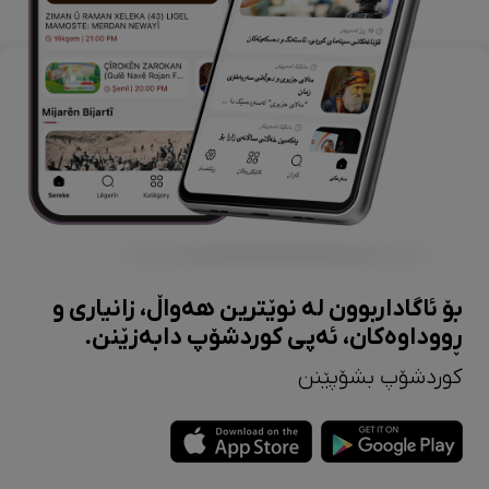
بۆ ئاگاداربوون لە نوێترین هەواڵ، زانیاری و
ڕووداوەکان، ئەپی کوردشۆپ دابەزێنن.
کوردشۆپ بشۆپێنن