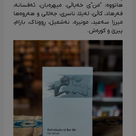
هاتووە: "من"ی خەیاڵی، میهرەبان، ئەفسانە،
فەرهاد، کاڵێ، لەیلا، ناسری، جەلالی و هەروەها
میرزا سەعید، مونیرە، نەشمیل، ڕووناک، بارام،
پیرێ و کورەش.