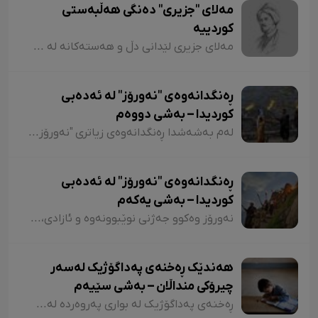
مەلای "جزیری" دەنگی هەڵبەستی
کوردییە
مەلای جزیری لێدانی دڵ و هەستەکانە لە شیعری کلاسیکدا. مەلای جزیری ساڵی ١٥٦٥ لە جزیری بۆتان لەدایک بووە. ناوی "ئەحمەد"ە و لە شیعردا نازناوی "نیشانی، مەلێ و مەلا"یە و لە سەدەی ١٧دا ژیاوە. مەلا ئەحمەد جزیری لەسەر دەستی باوکی (شێخ محەممەد) دەستی بە خوێندن کردووە و لە مەدرەسەی "هەکاری و عیمادی" درێژەی بە خوێندن داوە.
ڕەنگدانەوەی "نەورۆز" لە ئەدەبی
کوردیدا – بەشی دووەم
لەم بەشەشدا ڕەنگدانەوەی زیاتری "نەورۆز" لە شیعر و دەقی کوردیدا دەخەینەڕوو. هەروەها پێویستە ئاماژەش بەوە بکەم کە وێڕای ئەوەی لەم وتارەدا ڕەنگدانەوەی "نەورۆز" لە ئەدەبی کوردیدا دەبینین، ئاوڕێکیش لە شاعیران و نووسەرانمان دەدەینەوە کە بەداخەوە ناوی هەندێکیان بە فەرامۆشی سپێردراون.
ڕەنگدانەوەی "نەورۆز" لە ئەدەبی
کوردیدا – بەشی یەکەم
نەورۆز وەکوو جەژنی نوێبوونەوە و ئازادی، لە ئەدەبی کوردیدا و لەلای شاعیران و نووسەرانی کورد، هەمیشە جێی بایەخ و تێڕامان بووە. شاعیران و نووسەرانی کورد وەکوو دیوێکی جوانی و دەرچەیەکی ئازادی و هێمای ڕزگاریی نەتەوەیی، نەورۆزیان لەنێو شیعر و دەقەکەیاندا بەکار هێناوە. ئەم بابەتەش دەگەڕێتەوە بۆ گرێدراویی حاشاهەڵنەگری کورد و کوردستان بە نەورۆزەوە
هەندێک ڕەخنەی پەداگۆژیک لەسەر
چیرۆکی منداڵان – بەشی سێیەم
ڕەخنەی پەداگۆژیک لە بواری پەروەردە لەسەر چیرۆکی منداڵان؛ هەندێکجار لە چیرۆکی منداڵاندا تووشی ئەو جۆرە وشەیە دەبین کە کاریگەرییان لەسەر مێشکی منداڵان دەبێت و ڕێگەیان پێ دەدات بیرۆکەیەکی خراپ لە مێشکیاندا دروست بکەن. بۆ نموونە دەتوانین لێرەدا سەرنجەکانمان لەسەر چیرۆکی "تیتی و پیرێ، کال و سێڤێ و نیسکۆ" بخەینەڕوو. لە بەشێکی چیرۆکی "تیتی و پیرێ"دا وەها دەڵێت: