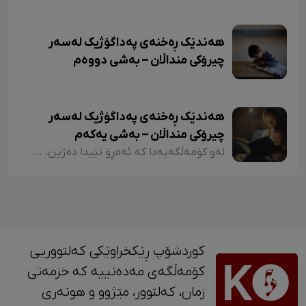
هەندێک ڕەخنەی پەداگۆژیک لەسەر
چیرۆکی منداڵان – بەشی دووەم
هەندێک ڕەخنەی پەداگۆژیک لەسەر
چیرۆکی منداڵان – بەشی یەکەم
لەو کۆمەڵگەیەدا کە ئەمڕۆ تێیدا دەژین، هەرچەندە دەبینین ئەدەبی کوردی لە گەشەکردندایە، بەتایبەتی ئەدەبی منداڵان، بەڵام زۆربەی چیرۆکەکانی منداڵان لایەنی لاوازی زۆریان هەیە کە کاریگەرییان لەسەر دەروونی منداڵان هەیە و دەبنە کێشە.
کوردشۆپ ڕێکخراوێکی کەلتووریی
کۆمەڵگەی مەدەنییە کە خزمەتی
زمان، کەلتوور، مێژوو و ‎هونەری