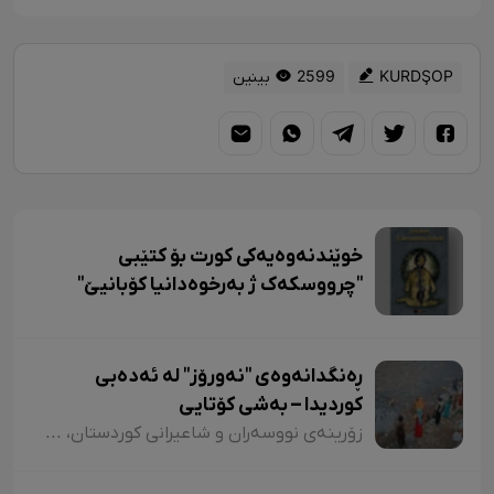
KURDŞOP
2599 بینین
خوێندنەوەیەکی کورت بۆ کتێبی
"چرووسکەک ژ بەرخوەدانیا کۆبانیێ"
ڕەنگدانەوەی "نەورۆز" لە ئەدەبی
کوردیدا – بەشی کۆتایی
زۆرینەی نووسەران و شاعیرانی کوردستان، لە شیعر و دەقەکانیاندا بە شێوازی جۆراوجۆر باسی نەورۆزیان کردووە کە لەبەر نەبوونی مەجال تەنیا ئاماژەمان بە چەند شاعیر و چەند نموونە شیعر کرد. پێم خۆشە لە کۆتاییشدا ئاماژە بەوە بکەم کە شاعیران "موخلیس، عەونی، هەژار، زاری، عەلی حەسەنیانی، ژیلا حسەینی، محەممەد ساڵح دیلان، ئەسیری، ناسر ئاغابرا، جەلال مەلەکشا، شێرکۆ بێکەس و عەبدوڵڵا پەشێو و..." لە چەندین شیعریاندا باسی "نەورۆز"یان کردووە و لەسەر کوردستانیبوونی نەورۆز جەختیان کردووەتەوە.