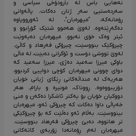
نەهایی باس لە بارودۆخی سیاسی و
سەردەستیی سەر ژنان دەکات. پاڵەوانی
ڕۆمانەکە، "میهرەبان"، لە ئەورووپاوە
دەگەڕێتەوە. لەوێ هەموو شتێک گۆڕابوو و
ئیتر وەک خۆی نەبوو. میهرەبان دەیەوێت
چیرۆکێک بنووسێت، چیرۆکی فەرهاد و کاڵێ.
لەوێ تووشی دۆست و ئۆگرانی دەبێت، لە ماڵی
باوکی میرزا سەعید دەژی. میرزا سەعید کە
دوای چوونی میهرەبان کۆچی دواییی کردبوو،
هەریەک لە منداڵەکانی ڕێگای ژیانی خۆیان
دۆزیبووەوە. ڕووناک، مونیرە و بارام. هەر
دووکیان خۆیان بۆ یەکتر ئاشکرا دەکەن و منی
خەیاڵی داوا دەکات کە چیرۆکی ئەو، میهرەبان
بینووسێت. بەڵام ئەو دەڵێت کە بۆ چیرۆکێکی
تر هاتووە، دەبێ چیرۆکی فەرهاد بنووسێت.
میهرەبان لەم ڕۆمانەدا زۆربەی کاتەکانی