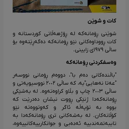
کات و شوێن
شوێنی ڕۆمانەکە لە ڕۆژهەڵاتی کوردستانە و
کات ڕووداوەکانی نێو ڕۆمانەکە دەگەڕێتەوە بۆ
ساڵی ١٩٧٩ی زایینی.
وەسفکردنی ڕۆمانەکە
"باڵندەکانی دەم با"، دووەم ڕۆمانی نووسەر
"عەتا نەهایی"یە، کە ساڵی ٢٠٠٢ نووسیویەتی و
ساڵی ٢٠٠٣ چاپ و بڵاو کراوەتەوە. لە بەشێکی
ڕۆمانەکەدا ژنێکی ڕووت نیشان دەدرێت کە
بووە بە تۆپەڵە ئاگر و کەوتووەتە نێو
کۆڵانەکان. لە بەشەکانی تری ڕۆمانەکەدا بە
تایبەتمەندییە ئەدەبی و جوانکارییەکانییەوە،