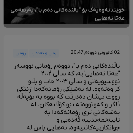
خوێندنەوەیەک بۆ "باڵندەکانی دەم با"، بەرهەمی
عەتا نەهایی
02 کانوونی دووەم 20:47
زمان و ئەدەب
ڕۆمان
باڵندەکانی دەم با"، دووەم ڕۆمانی نووسەر
"عەتا نەهایی"یە، کە ساڵی ٢٠٠٢
نووسیویەتی و ساڵی ٢٠٠٣ چاپ و بڵاو
کراوەتەوە. لە بەشێکی ڕۆمانەکەدا ژنێکی
ڕووت نیشان دەدرێت کە بووە بە تۆپەڵە
ئاگر و کەوتووەتە نێو کۆڵانەکان. لە
بەشەکانی تری ڕۆمانەکەدا بە
تایبەتمەندییە ئەدەبی و
جوانکارییەکانییەوە، نەهایی باس لە