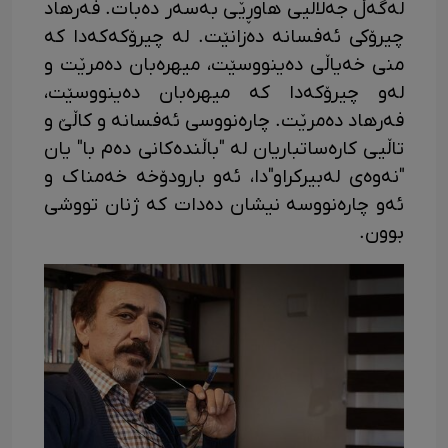
لەگەڵ جەلالیی هاوڕێی بەسەر دەبات. فەرهاد
چیرۆکی ئەفسانە دەزانێت. لە چیرۆکەکەدا کە
منی خەیاڵی دەینووسێت، میهرەبان دەمرێت و
لەو چیرۆکەدا کە میهرەبان دەینووسێت،
فەرهاد دەمرێت. چارەنووسی ئەفسانە و کاڵێ و
تاڵیی کارەساتباریان لە "باڵندەکانی دەم با" یان
"نەوەی لەبیرکراو"دا، ئەو بارودۆخە خەمناک و
ئەو چارەنووسە نیشان دەدات کە ژنان تووشی
بوون.