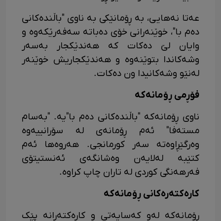
عەتا نەهایی، بە ڕۆمانێکی بە ناوی "باڵندەکانی
دەم با"، خوێنەرانی خۆی دەباتە سەفەرێکەوە و
وایان لێ دەکات کە هەندێکجار بەسەر
وشەکاندا بتوێنەوە و هەندێکجاریش خوێنەر
لەنێو وشەکانیدا ون دەکات.
فۆڕمی ڕۆمانەکە
ناوی ڕۆمانەکە "باڵندەکانی دەم با"یە. "بەسام
مستەفا" ئەم ڕۆمانەی لە سۆرانییەوە
وەرگێڕاوەتە سەر کورمانجی. هەروەها ئەم
کتێبە لەلایەن وەشانگەی ئەنستیتۆی
فەرهەنگی کوردی لە تاران چاپ کراوە.
کارەکتەرەکانی ڕۆمانەکە
ڕۆمانەکە لەو کەسایەتی و کارەکتەرانە پێک