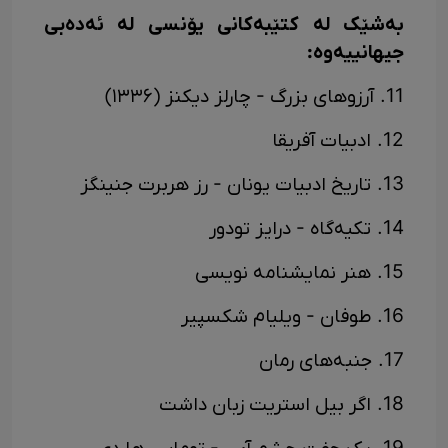
به‌شێک له‌ کتێبه‌کانی یۆنسی له‌ ئه‌ده‌بی
جیهانییه‌وه‌:
11. آرزوهای بزرگ - چارلز دیکنز (۱۳۳۶)
12. ادبیات آفریقا
13. تاریخ ادبیات یونان - رز هربرت جنینگز
14. تکیه‌گاه - درایز تودور
15. هنر نمایشنامه نویسی
16. طوفان - ویلیام شکسپیر
17. جنبه‌های رمان
18. اگر بیل استریت زبان داشت