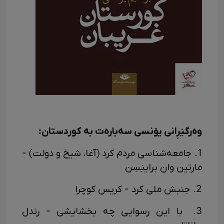
وه‌رگێڕانی یۆنسی سه‌باره‌ت به‌ کوردستان:
1. جامعه‌شناسی مردم کرد (آغا، شیخ و دولت) -
مارتین وان براینِسِن
2. جنبش ملی کرد - کریس کوچرا
3. با این رسوایی چه بخشایشی - رندل