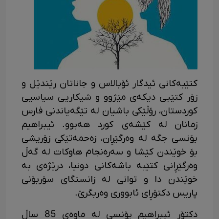
کتێبەکانی ئیدگار ئۆبالاس و جاناتان رێندێل و
زۆر کتێبی دیکەی مێژوو و شیکاریی سیاسیی
کوردستان، رۆڵێکی باشیان لە تێگەیاندنی فارس
زمانان لە کێشەی کورد هەبوو. ئیبراهیم
یۆنسی جگه‌ له‌ وەرگێڕان،‌ زه‌حمه‌تێکی زۆریشی
بۆ خوێندن کێشا و سه‌ره‌نجام هاوکات له‌ گه‌ڵ
وەرگێڕانی کتێبه‌ باشه‌کانی دونیا، درێژه‌ی به‌
خوێندن دا و توانی له‌ زانستگای سۆربۆنی
پاریس دکتۆڕای ئابووری وه‌ربگرێ.
دکتۆر ئیبراهیم یۆنسی له‌ ماوه‌ی 85 ساڵ