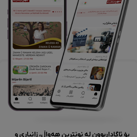
بۆ ئاگاداربوون لە نوێترین هەواڵ، زانیاری و