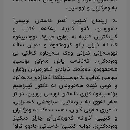
به‌ وه‌رگێڕان و نووسین.
له‌ زیندان کتێبی "هنر داستان نویسی"
ده‌نووسێ. ئەو کتێبە یەکەم کتێب و
گرینگترین کتێبە لە بواری چیرۆک نووسییەوە
کە لە ئێران بڵاو کراوەتەوە و دەیان ساڵە
نووسەرانی ئێرانی وەک سەرچاوە کەڵکی لێ
وەردەگرن. تەنانەت پاش مەرگی یۆنسی،
مەحموودی دەوڵەت ئابادی، گەورەترین رۆمان
نووسی ئێرانی، لە نووسینێکدا ئاماژەی بەوە کرد
و کوتی ئێمە هەموومان لە دکتۆر ئیبراهیم
یۆنسییەوە فێری داستان نووسی بووین. دواتر
هه‌ر له‌وێ به‌ یارمەتیی سیاوه‌شی که‌سرایی،
شاعیری مەزنی فارس، ده‌ست ده‌کا به‌ وه‌رگێڕان
و کتێبی "ئاواته‌ گه‌وره‌کان"ی چارڵز دیکێنز
وه‌رده‌گێڕێ. دوایه‌ کتێبێ" خه‌ییاتی جادوو کراو"