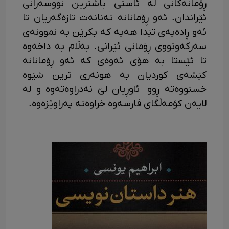
ڕۆمانەکانی لە ئاستی باشترین نووسەرانی
ئێراندان. ئەو ڕۆمانانە تەنانەت تازەگەریان تا
ئەو ڕادەیەی تێدا هەیە کە بکرێن بە نموونەی
سەرکەوتووی ڕۆمانی ئێرانی. بەڵام بە داخەوە
تا ئێستا بە هۆی ئەوەی کە ئەو ڕۆمانانە
کێشەی کوردیان بە هونەری ترین شێوە
خستووەتە ڕوو ئاوڕیان لێ نەدراوەتەوە و لە
لایەن کۆمەڵگای فارسەوە خراوەتە پەراوێزەوە.