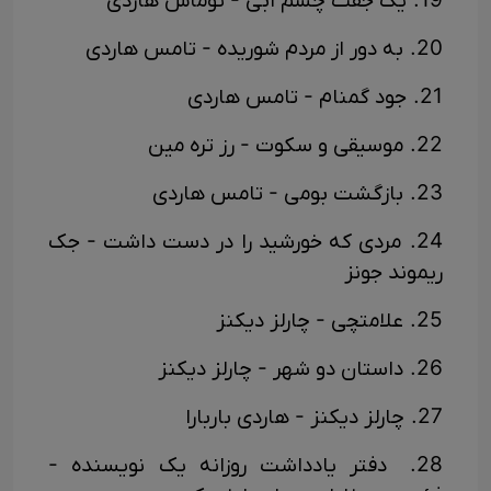
19. یک جفت چشم آبی - توماس هاردی
20. به دور از مردم شوریده - تامس هاردی
21. جود گمنام - تامس هاردی
22. موسیقی و سکوت - رز تره مین
23. بازگشت بومی - تامس هاردی
24. مردی که خورشید را در دست داشت - جک
ریموند جونز
25. علامتچی - چارلز دیکنز
26. داستان دو شهر - چارلز دیکنز
27. چارلز دیکنز - هاردی باربارا
28. دفتر یادداشت روزانه یک نویسنده -