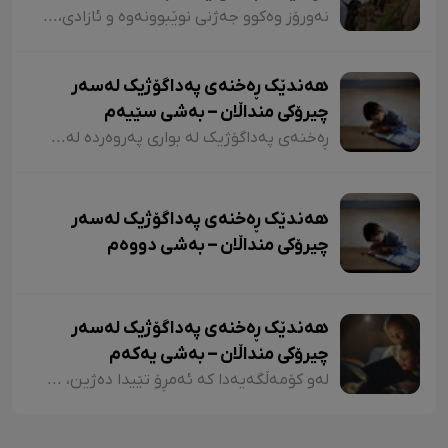
نەورۆز وەکوو جەژنی نوێبوونەوە و ئازادی، لە ئەدەبی کوردیدا و لەلای شاعیران و نووسەرانی کورد، هەمیشە جێی بایەخ و تێڕامان بووە. شاعیران و نووسەرانی کورد وەکوو دیوێکی جوانی و دەرچەیەکی ئازادی و هێمای ڕزگاریی نەتەوەیی، نەورۆزیان لەنێو شیعر و دەقەکەیاندا بەکار هێناوە. ئەم بابەتەش دەگەڕێتەوە بۆ گرێدراویی حاشاهەڵنەگری کورد و کوردستان بە نەورۆزەوە
هەندێک ڕەخنەی پەداگۆژیک لەسەر
چیرۆکی منداڵان – بەشی سێیەم
ڕەخنەی پەداگۆژیک لە بواری پەروەردە لەسەر چیرۆکی منداڵان؛ هەندێکجار لە چیرۆکی منداڵاندا تووشی ئەو جۆرە وشەیە دەبین کە کاریگەرییان لەسەر مێشکی منداڵان دەبێت و ڕێگەیان پێ دەدات بیرۆکەیەکی خراپ لە مێشکیاندا دروست بکەن. بۆ نموونە دەتوانین لێرەدا سەرنجەکانمان لەسەر چیرۆکی "تیتی و پیرێ، کال و سێڤێ و نیسکۆ" بخەینەڕوو. لە بەشێکی چیرۆکی "تیتی و پیرێ"دا وەها دەڵێت:
هەندێک ڕەخنەی پەداگۆژیک لەسەر
چیرۆکی منداڵان – بەشی دووەم
هەندێک ڕەخنەی پەداگۆژیک لەسەر
چیرۆکی منداڵان – بەشی یەکەم
لەو کۆمەڵگەیەدا کە ئەمڕۆ تێیدا دەژین، هەرچەندە دەبینین ئەدەبی کوردی لە گەشەکردندایە، بەتایبەتی ئەدەبی منداڵان، بەڵام زۆربەی چیرۆکەکانی منداڵان لایەنی لاوازی زۆریان هەیە کە کاریگەرییان لەسەر دەروونی منداڵان هەیە و دەبنە کێشە.