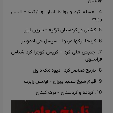
جاناتان
4. مسله کرد و روابط ایران و ترکیه - السن
رابرت
5. گشتی در کردستان ترکیه - شرین لیزر
6. کردها ترکها عربها - سیسل جی ادموندز
7. جنبش ملی کرد - کریس کوچرا کرد شناس
فرانسوی
8. تاریخ معاصر کرد –دیود مک داول
9. قیام شیخ سعید پیران - اولسن رابرت
10. کردها و کردستان - درک کینان