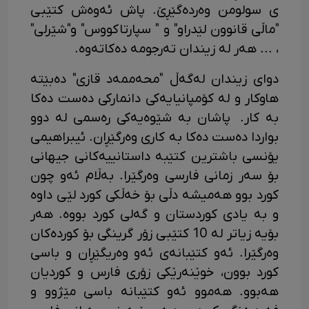
ی سولومن وەردەگێڕێ. پاش ئه‌وه‌ش کتێبی
"ماڵی قانوون لێدراو" و " سپارتاکووس" و"شێرلی"
، ... هه‌ر له‌ زیندان ته‌رجومه‌ ده‌کاته‌وه‌.
دوای زیندان له‌گه‌ڵ "محه‌ممه‌د قازی" ده‌بێته‌
هاوکار و له‌ کۆمپانیایەکی دانمارکی ده‌ست ده‌کا
به‌ کار. پاشان به‌ شێوه‌یه‌کی ره‌سمی له‌ دوو
بواردا ده‌ست ده‌کا به‌ کاری وەرگێڕان‌. ئیبراهیمی
یۆنسی باشترین کتێبه‌ داستانییه‌کانی جیهانی
بۆ سه‌ر زمانی فارسی وه‌رگێرا. به‌ڵام ئه‌و چون
کورد بوو هه‌میشه‌ دڵی بۆ خه‌ڵکی کورد لێی داوه‌
و به‌ یادی کوردستان و گه‌لی کورد بووه‌. هه‌ر
بۆیه‌ زیاتر له‌ 10 کتێبی زۆر گرینگی بۆ کورده‌کان
وه‌رگێرا. ئه‌و کتێبانه‌ی ئه‌و وه‌ریگێڕان و باسی
کورد بوون، خوێنه‌رێکی زۆری فارس و کوردیان
هه‌بوو. هه‌موو ئه‌و کتێبانه‌ باسی مێژوو و