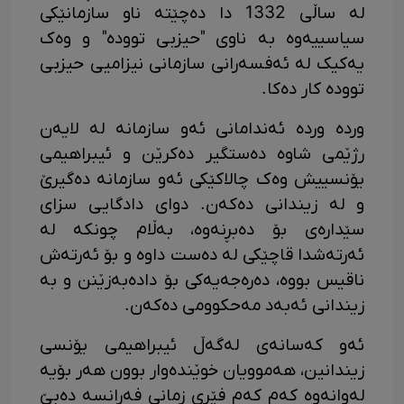
له‌ ساڵی 1332 دا ده‌چێته‌ ناو سازمانێکی
سیاسییه‌وه‌ به‌ ناوی "حیزبی تووده"‌ و وه‌ک
یه‌کیک له‌ ئه‌فسه‌رانی سازمانی نیزامیی حیزبی
تووده‌ کار ده‌کا.
ورده‌ ورده‌ ئه‌ندامانی ئه‌و سازمانه‌ له‌ لایه‌ن
رژێمی شاوه‌ ده‌ستگیر ده‌کرێن و ئیبراهیمی
یۆنسییش وه‌ک چالاکێکی ئه‌و سازمانه‌ ده‌گیرێ
و له‌ زیندانی ده‌که‌ن. دوای دادگایی سزای
سێدارەی بۆ دەبڕنەوە، به‌ڵام چونکه‌ له‌
ئه‌رته‌شدا قاچێکی له‌ ده‌ست داوه‌ و بۆ ئه‌رته‌ش
ناقیس بووه‌، ده‌ره‌جه‌یه‌کی بۆ دادەبەزێنن و به‌
زیندانی ئه‌به‌د مه‌حکوومی ده‌که‌ن.
ئه‌و که‌سانه‌ی له‌گه‌ڵ ئیبراهیمی یۆنسی
زیندانین، هه‌موویان خوێنده‌وار بوون هه‌ر بۆیه‌
له‌وانه‌وه‌ که‌م که‌م فێری زمانی فه‌ڕانسه‌ ده‌بێ