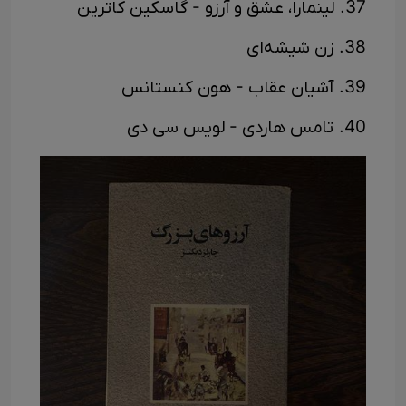
37. لینمارا، عشق و آرزو - گاسکین کاترین
38. زن شیشه‌ای
39. آشیان عقاب - هون کنستانس
40. تامس هاردی - لویس سی دی