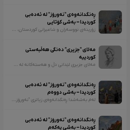
ڕەنگدانەوەی "نەورۆز" لە ئەدەبی
کوردیدا – بەشی کۆتایی
زۆرینەی نووسەران و شاعیرانی کوردستان، لە شیعر و دەقەکانیاندا بە شێوازی جۆراوجۆر باسی نەورۆزیان کردووە کە لەبەر نەبوونی مەجال تەنیا ئاماژەمان بە چەند شاعیر و چەند نموونە شیعر کرد. پێم خۆشە لە کۆتاییشدا ئاماژە بەوە بکەم کە شاعیران "موخلیس، عەونی، هەژار، زاری، عەلی حەسەنیانی، ژیلا حسەینی، محەممەد ساڵح دیلان، ئەسیری، ناسر ئاغابرا، جەلال مەلەکشا، شێرکۆ بێکەس و عەبدوڵڵا پەشێو و..." لە چەندین شیعریاندا باسی "نەورۆز"یان کردووە و لەسەر کوردستانیبوونی نەورۆز جەختیان کردووەتەوە.
مەلای "جزیری" دەنگی هەڵبەستی
کوردییە
مەلای جزیری لێدانی دڵ و هەستەکانە لە شیعری کلاسیکدا. مەلای جزیری ساڵی ١٥٦٥ لە جزیری بۆتان لەدایک بووە. ناوی "ئەحمەد"ە و لە شیعردا نازناوی "نیشانی، مەلێ و مەلا"یە و لە سەدەی ١٧دا ژیاوە. مەلا ئەحمەد جزیری لەسەر دەستی باوکی (شێخ محەممەد) دەستی بە خوێندن کردووە و لە مەدرەسەی "هەکاری و عیمادی" درێژەی بە خوێندن داوە.
ڕەنگدانەوەی "نەورۆز" لە ئەدەبی
کوردیدا – بەشی دووەم
لەم بەشەشدا ڕەنگدانەوەی زیاتری "نەورۆز" لە شیعر و دەقی کوردیدا دەخەینەڕوو. هەروەها پێویستە ئاماژەش بەوە بکەم کە وێڕای ئەوەی لەم وتارەدا ڕەنگدانەوەی "نەورۆز" لە ئەدەبی کوردیدا دەبینین، ئاوڕێکیش لە شاعیران و نووسەرانمان دەدەینەوە کە بەداخەوە ناوی هەندێکیان بە فەرامۆشی سپێردراون.
ڕەنگدانەوەی "نەورۆز" لە ئەدەبی
کوردیدا – بەشی یەکەم