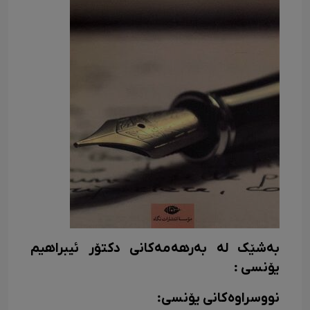
بەشێک لە بەرهەمەکانی دکتۆر ئیبراهیم
یۆنسی :
نووسراوه‌کانی یۆنسی: