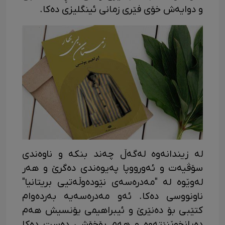
و دوایه‌ش خۆی فێری زمانی ئینگلیزی ده‌کا.
له‌ زیندانه‌وه‌ له‌گه‌ڵ چه‌ند بنکه‌ و ناوەندی
سۆڤیەت و ئەورووپا پەیوه‌ندی ده‌گرێ و هه‌ر
له‌وێوه‌ له‌ "مه‌دره‌سه‌ی نێوده‌وڵه‌تیی بریتانیا"
ناونووسی ده‌کا. ئه‌و مه‌دره‌سه‌یه‌ به‌رده‌وام
کتێبی بۆ ده‌نێرێ و ئیبراهیمی یۆنسیش هه‌م
ده‌یانخوێنێته‌وه‌ و هه‌م بۆخۆشی ده‌ست ده‌کا