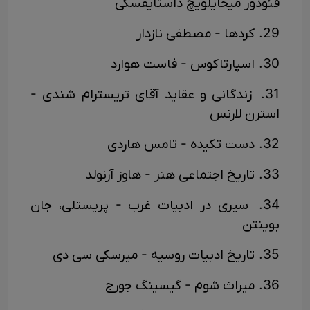
فئودور میخایلویچ داستایفسکی
29. کردها - مصطفی نازدار
30. اسپارتاکوس - فاست هوارد
31. زندگانی و عقاید آقای تریسترام شندی -
استرن لارنس
32. دست تکیده - تامس هاردی
33. تاریخ اجتماعی هنر - هاوز آرنولد
34. سیری در ادبیات غرب - پریستلی، جان
بوینتن
35. تاریخ ادبیات روسیه - میرسکی سی دی
36. میراث شوم - گیسینگ جورج