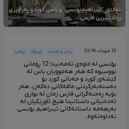
دوکتۆر "ئیبراهیم یۆنسی" و باسی کورد و پەراوێزی
رۆشنبیریی فارسی
12 شوبات 22:16
زمان و ئەدەب
چیرۆک
ڕۆمان
یۆنسی لە ماوەی تەمەنیدا 12 ڕۆمانی
نووسیوە کە هەر هەموویان باس لە
کێشەی کورد و خەباتی کورد بۆ
دەستەبەرکردنی مافەکانی دەکەن. هەر
بۆیە ڕەخنەگرانی فارس زمان لە بواری
ئەدەبیاتی داستانیدا هیچ ئاوڕێکیان لە
بەرهەمە داستانەکانی ئیبراهیم یۆنسی
نەداوەتەوە.