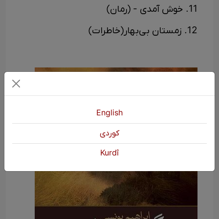
11. خوش آمدی - (رمان)
12. زمستان بی‌بهار(خاطرات)
English
كوردی
Kurdî