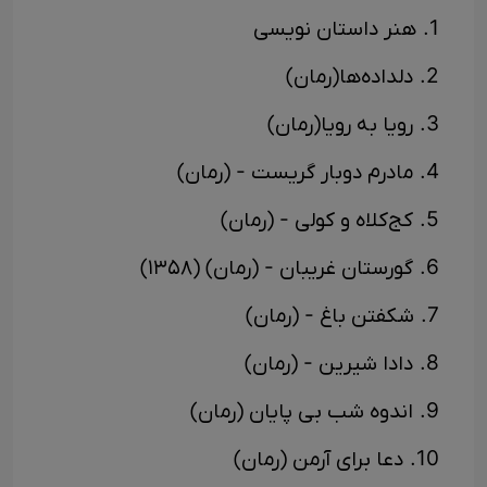
1. هنر داستان نویسی
2. دلداده‌ها(رمان)
3. رویا به رویا(رمان)
4. مادرم دوبار گریست - (رمان)
5. کج‌کلاه و کولی - (رمان)
6. گورستان غریبان - (رمان) (۱۳۵۸)
7. شکفتن باغ - (رمان)
8. دادا شیرین - (رمان)
9. اندوه شب بی پایان (رمان)
10. دعا برای آرمن (رمان)