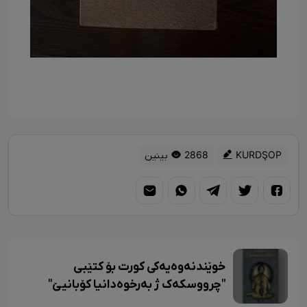
KURDŞOP
2868 بینین
خوێندنەوەیەکی کورت بۆ کتێبی
"چرووسکەک ژ بەرخوەدانیا کۆبانیێ"