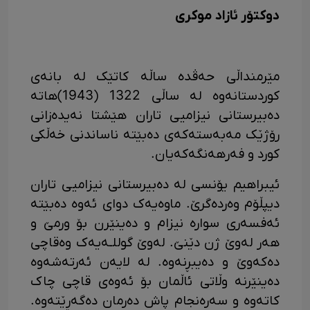
دوکتۆر ئازاد موکری
مێرمنداڵی حه‌ڤده‌ ساڵه‌ کاتێک له‌ بانه‌ی
کوردستانه‌وه‌ له‌ ساڵی 1322 (1943)هاته‌
ده‌بیرستانی نیزامیی تاران هێشتا نه‌یده‌زانی
رۆژێک مەبەستەکەی ده‌بێته‌ ناساندنی خه‌ڵکی
کورد و فه‌رهه‌نگه‌که‌یان.
ئیبراهیم یۆنسی له‌ ده‌بیرستانی نیزامیی تاران
دیپڵۆم وه‌رده‌گرێ. ماوه‌یه‌ک دوای ئه‌وه‌ ده‌بێته‌
ئە‌فسه‌ری سوارە‌ نیزام‌ و ده‌ینێرن بۆ ورمێ و
هه‌ر له‌وێ ژن دێنێ. له‌وێ گوللـه‌یه‌ک وه‌قاچی
ده‌که‌وێ و ده‌یبڕنە‌وه‌. له‌ لایه‌ن ئه‌رته‌شه‌وه‌
ده‌ینێرنه‌ وڵاتی ئاڵمان بۆ ئه‌وه‌ی قاچی چاک
کاته‌وه‌ و سه‌ره‌نجام پاش ده‌رمان ده‌گه‌ڕێته‌وه‌.