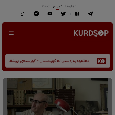
English
كوردی
Kurdî
نەتەوەپەرەستی لە کوردستان - کورستەی پێشڤەچوونی مێژوویی و