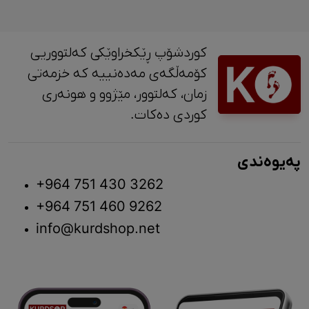
کوردشۆپ ڕێکخراوێکی کەلتووریی
کۆمەڵگەی مەدەنییە کە خزمەتی
زمان، کەلتوور، مێژوو و ‎هونەری
کوردی دەکات.
پەیوەندی
+964 751 430 3262
+964 751 460 9262
info@kurdshop.net