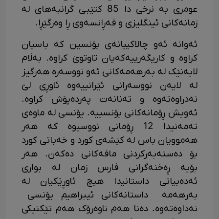
عومری به‌ نرخی دا 85 کتێبی گرانبه‌های له‌
زمانه‌کانی ئینگلیزی و فه‌ڕانسه‌وی ڕا وه‌رگێڕا.
ئەوانە ئەو چالاکییانەی یۆنسین کە باسیان
کراوە و کاریگەرییەکەیان تاوتوێ کراوە. بەڵام
لایەنێک لە بەرهەمەکانی ئەو نووسەرە هەرگیز
لە لایەن نووسەرانی ئێرانییەوە ئاوڕی لێ
نەدراوەتەوە و تەنانەت پەردەپۆش کراوە.
ئەویش ڕۆمانەکانی یۆنسییە. یۆنسی لە ماوەی
تەمەنیدا 12 ڕۆمانی نووسیوە کە هەر
هەموویان باس لە کێشەی کورد و خەباتی کورد
بۆ دەستەبەرکردنی مافەکانی دەکەن. هەر
بۆیە ڕەخنەگرانی فارس زمان لە بواری
ئەدەبیاتی داستانیدا هیچ ئاوڕێکیان لە
بەرهەمە داستانەکانی ئیبراهیم یۆنسی
نەداوەتەوە. دەنا هەم ناوەرۆک هەم تێکنیکی