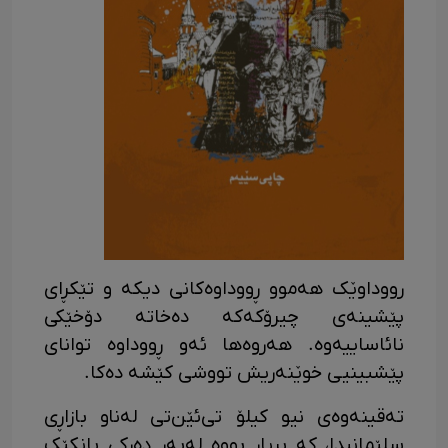
رووداوێک هەموو ڕووداوەکانی دیکە و تێکڕای
پێشینەی چیرۆکەکە دەخاتە دۆخێکی
نائاساییەوە. هەروەها ئەو ڕووداوە توانای
پێشبینیی خوێنەریش تووشی کێشە دەکا.
تەقینەوەی نیو کیلۆ تی‌ئێن‌تی لەناو بازاڕی
سلێمانیدا، کە بڕیاڕ بووە لەبەر دەرکی بانکێک