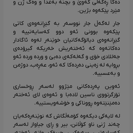
دەکا ڕەگەڵی کەوێ و بچنە بەغدا و وەک ژن و
مێرد پێکەوە بژین.
جار لەگەڵ جار نووسەر بە گێڕانەوەی کاتی
پێکەوە بوونی ئەو دوو کەسایەتییە و
گێڕانەوەی دیالۆگەکانیان خوێنەر لەوە ئاگادار
دەکاتەوە کە ئەختەریش خەریکە گیرۆدەی
جەللادی خۆی و گەلەکەی دەبێ و وردە وردە ئەو
بڕوایە لە زەینی دەردەکا کە ئەو، عەڕەب، دوژمن
و بەعسییە.
ئەوین پەردەکانی مێژوو لەسەر ڕوخساری
تۆزگرتووی ناسین لادەبا و ئەوەی لای ئەختەر
دەمێنێتەوە ڕووناکی و خۆشەویستییە.
لە لایەکی دیکەوە کۆمەڵگاش کە نوێنەرەکەیان
چەند ژنی ناو کۆڵانن، بیر و ڕای جیاواز لەسەر
کەسایەتیی سەرەکیی چیرۆک واتە ئەختەر