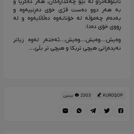
ئابڵۆقەدراو لە نێو چەکدارەکان، هەر دەگریا و
بە هەر دوو دەست قژی خۆی دەڕنییەوە و
بەدەم چەمۆڵە لە خۆنانەوە دەڵاڵایەوە و لە
ڕووی خۆی دەدا:
وەیش...وەیش...وەیش...ئەختەر لەوە زیاتر
نەیدەزانی هیچی تربکا و هیچی تر بڵێ...
KURDŞOP
2303 بینین