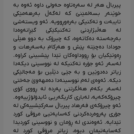
پیرباڵ هەر لە سەرەتاوە حەولی داوە ئەوە بە
خوێنەر بسەلمێنێ کە لەگەڵ بەرهەمێکی
تایبەت و تەکنیکی بەرەوڕوویە. ئەو ویستەشی
لە هەڵبژاردنی تەکنیکێکی گێڕانەوەدا
بەرجەستە دەکاتەوە، کە چیرۆک بە دوو هێڵی
جودادا دەچێتە پێش و هەرکام بەسەرهات و
ڕەوتێکیان بۆ ڕووداوەکان تێدا پێشبینی کراوە.
لەسەر ئەو جۆرە تەکنیکە لە نووسینی دیکەدا
زیاتر دەدوێین و بە جێی دێڵین بۆ مەجالێکی
دیکە. ئەوەی لەم نووسینەدا دەمهەوێ جەختی
لەسەر بکەم هەڵگرتنی پەردە لە ڕووی کۆی
چیرۆکەکەیە، لەباری کاریگەریی ئایدۆلۆژییەوە.
ئەو چیرۆکەی فەرهاد پیرباڵ سەرکێشییەکی لە
جۆری پەروەردەکردنی کەسایەتیی مرۆڤی کورد
تێدایە. ئەوەندی لە ڕۆمان و نووسینی کوردیدا
کەسایەتیمان دیوە، زیاتر مرۆڤی کورد لە