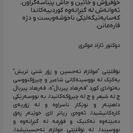
خۆفرۆش و خائین و جاش پێناسەکراون.
ئەوانەش لە گێڕانەوە کوردییەکاندا
کەسایەتیگەلێکی ناخۆشەویست و دژە
قارەمانن.
دوکتور ئازاد موکری
نۆڤلێتی "مولازم تەحسین و زۆر شتی تریش"
یەکێک لە نووسینەکانی شاعیر و چیرۆکنووسی
بەتوانای کورد "فەرهاد پیرباڵ"ە. فەرهاد پیرباڵ
چ لە شیعر و چ لە چیرۆکەکانیدا، بە نووسەرێکی
داهێنەر و نوێکار ناسراوە و لە زۆربەی
کارەکانیشیدا، ئەوەی زیاتر لای خوێنەر زەق
دەبێتەوە تەکنیک و فۆڕمە لە گێڕانەوە و
نووسیندا. لە نۆڤلێتی مولازم تەحسینیشدا،