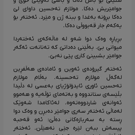
شتێکی بۆ باس دەکا و باسی ئەوینی خۆی و
جوامێریش دەکا. مولازم تەحسین داوای لێ
دەکا بڕۆنە بەغدا و ببنە ژن و مێرد. ئەختەر بۆ
یەکەم جار قەبووڵی دەکا.
بڕیاڕە وەک دوا شەو لە ماڵەکەی ئەختەردا
میوانی بێ. بەڵێنی دەداتێ کە تەنانەت ئەگەر
جوامێر بشبینێ کاری پێی نەبێ.
ئەختەر گیرۆدەی ئەوین و ئامادەی هەڵفڕین
لەگەڵ مولازم تەحسینە. بەڵام مولازم
تەحسین ئاوری ئایدۆلۆژیای بەعسی لە دڵیدا
بڵێسەی ستاندووە و بەتەمای تۆڵەیە و هەموو
ئەوانەی شاردووەتەوە. لەئاکامدا شەوێک
لەماڵی ئەختەر سەری جوامێر دەبڕن و وەک دوا
ڕستە بە سەربازەکانی دەڵێ: ئەو قەحبە
پیسەش ببەن لێرە جێی نەهێڵن. ئەختەر