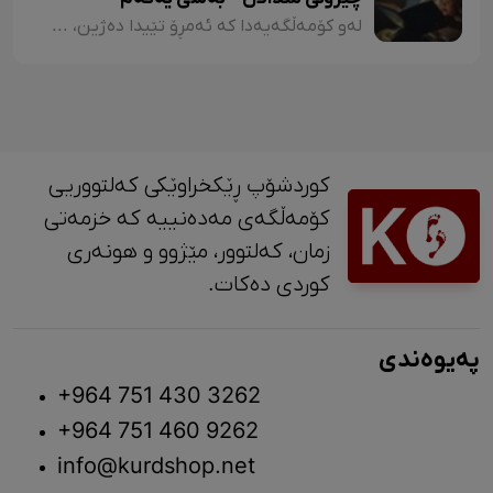
لەو کۆمەڵگەیەدا کە ئەمڕۆ تێیدا دەژین، هەرچەندە دەبینین ئەدەبی کوردی لە گەشەکردندایە، بەتایبەتی ئەدەبی منداڵان، بەڵام زۆربەی چیرۆکەکانی منداڵان لایەنی لاوازی زۆریان هەیە کە کاریگەرییان لەسەر دەروونی منداڵان هەیە و دەبنە کێشە.
کوردشۆپ ڕێکخراوێکی کەلتووریی
کۆمەڵگەی مەدەنییە کە خزمەتی
زمان، کەلتوور، مێژوو و ‎هونەری
کوردی دەکات.
پەیوەندی
+964 751 430 3262
+964 751 460 9262
info@kurdshop.net