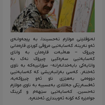
لەنۆڤلێتی مولازم تەحسیندا، بە پێجەوانەی
ئەو نەریتە، کەسایەتیی مرۆڤی کوردی قارەمانی
چیرۆک – هەڵبەت قارەمان بە واتای
کەسایەتیی سەرەکیی چیرۆک نەک بە
واتایەکی بایەخدانەرانە- سۆزانییەکە بە ناوی
ئەختەر. کەسی بەرانبەریشی کە کەسایەتیی
دووەمی بەهێزی ناو ئەو چیرۆکەیە،
ئەفسەرێکی جەللادی بەعسییە بە ناوی مولازم
تەحسین. کەسایەتیی سێهەم و گرینگ
جوامێرە کە کۆنە ئەوینداری ئەختەرە.