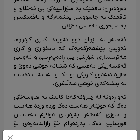
دەردەبڕن؛ تاقمێک بە سۆزانییەکی بێ ئەخلاق و
تاقمێک بە جاسووسی پێشمەرگە و تاقمێکیش
بە سیخوڕی بەعسی دەزانن.
ئەختەر لە نێوان دوو ئەویندا گیری کردووە.
ئەوینی پێشمەرگەیەک کە نایخوازێ و کاری
مەترسیداری شۆڕشی پی ڕادەپەڕینێ و ئەوینی
ئەفسەریکی بەعسی کە شێتانە خۆشی دەوێ و
حازرە هەموو کارێکی بۆ بکا و تەنانەت دەست
لە پیشەکەی خۆشی هەڵبگرێ.
ئەو ڕەوتە لە چیرۆکەکەدا کاتێک بە هاوسەنگی
دەگا کە خوێنەر هەست دەکا وردە وردە هەست
و سۆزی ئەختەر بەرەولای مولازم تەحسین
قورسایی دەکا. بەردەوام خۆ ڕازاندنەوەی بۆ
مولازم تەحسین و سازکردنی کفتەی