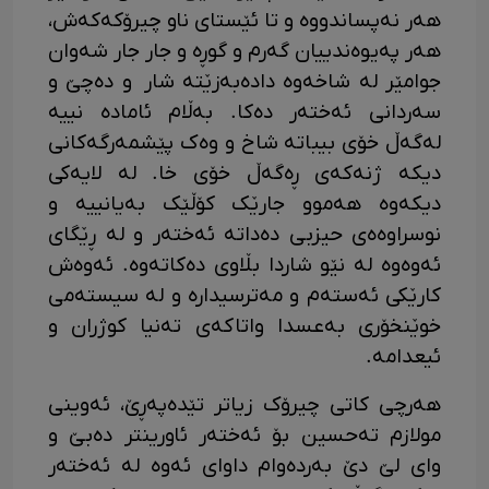
هەر نەپساندووە و تا ئێستای ناو چیرۆکەکەش،
هەر پەیوەندییان گەرم و گوڕە و جار جار شەوان
جوامێر لە شاخەوە دادەبەزێتە شار و دەچێ و
سەردانی ئەختەر دەکا. بەڵام ئامادە نییە
لەگەڵ خۆی بیباتە شاخ و وەک پێشمەرگەکانی
دیکە ژنەکەی ڕەگەڵ خۆی خا. لە لایەکی
دیکەوە هەموو جارێک کۆڵێک بەیانییە و
نوسراوەەی حیزبی دەداتە ئەختەر و لە ڕێگای
ئەوەوە لە نێو شاردا بڵاوی دەکاتەوە. ئەوەش
کارێکی ئەستەم و مەترسیدارە و لە سیستەمی
خوێنخۆری بەعسدا واتاکەی تەنیا کوژران و
ئیعدامە.
هەرچی کاتی چیرۆک زیاتر تێدەپەڕێ، ئەوینی
مولازم تەحسین بۆ ئەختەر ئاورینتر دەبێ و
وای لێ دێ بەردەوام داوای ئەوە لە ئەختەر