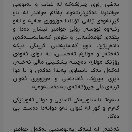
بەشی زۆری چیرۆکەکە لە غیاب و نەبوونی
جوامێردا دەگێڕدرێتەوە، بەڵام جوامێر لە ناو
گێڕانەوەی ژنانی کۆڵاندا حوزووری هەیە و لەو
ڕێیەوە نووسەر ڕۆڵی جوامێر نیشان دەدا و
پێگەی کۆمەڵایەتی و جۆرەی کەسایەتییەکەی
دادەڕێژێ. دوو کەسایەتیی گرینگی دیکە
ئەختەر و مولازم تەحسین، لە دوای ئەوەی
ڕۆژێک مولازم دەچێتە پشکنینی ماڵی ئەختەر،
لەگەڵ یەک ناسیاوی پەیدا دەکەن و تا دوا
دێڕی چیرۆک، ئامادەیی و حوزووری ئەوان
ترپەی دڵی چیرۆکەکەی بە دەستەوەیە.
سەرەتا ناسیاوییەکی ئاسایی و دواتر ئەوینێکی
گەرم و گوڕ لە نێوان ئەو دوانەدا دەست پێ
دەکا.
ئەختەر لە لایەک پەیوەندیی لەگەڵ جوامێر