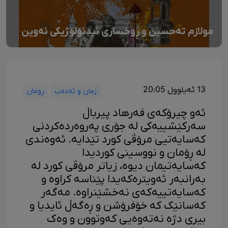
مولازم تەحسین و ڕوخساری ئیدئۆلۆژیکی ئەوین
13 ئەیلوول 20:05
زمان و ئەدەب
ڕۆمان
ئەو چیرۆکەی فەرهاد پیرباڵ
سەرکێشییەکی لە جۆری پەروەردەکردنی
کەسایەتیی مرۆڤی کورد تێدایە. ئەوەندی
لە ڕۆمان و نووسینی کوردیدا
کەسایەتیمان دیوە، زیاتر مرۆڤی کورد لە
بەرانبەر ئەویترەکەیدا پێناسە کراوە و
کەسایەتییەکەی نەخشێنراوە. مەگەر
کەسانێک کە خۆفرۆشن و ڕەگەڵ ئایدیا و
بیری دژە نەتەوەیی کەوتوون و وەک