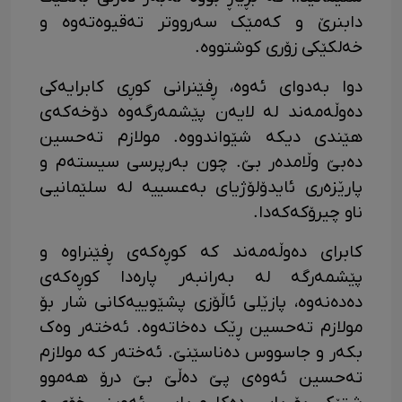
دابنرێ و کەمێک سەرووتر تەقیوەتەوە و
خەلکێکی زۆری کوشتووە.
دوا بەدوای ئەوە، ڕفێنرانی کوڕی کابرایەکی
دەوڵەمەند لە لایەن پێشمەرگەوە دۆخەکەی
هێندی دیکە شێواندووە. مولازم تەحسین
دەبێ وڵامدەر بێ. چون بەرپرسی سیستەم و
پارێزەری ئایدۆلۆژیای بەعسییە لە سلێمانیی
ناو چیرۆکەکەدا.
کابرای دەوڵەمەند کە کوڕەکەی ڕفێنراوە و
پێشمەرگە لە بەرانبەر پارەدا کوڕەکەی
دەدەنەوە، پازێلی ئاڵۆزی پشێوییەکانی شار بۆ
مولازم تەحسین ڕێک دەخاتەوە. ئەختەر وەک
بکەر و جاسووس دەناسێنێ. ئەختەر کە مولازم
تەحسین ئەوەی پێ دەڵێ بێ درۆ هەموو