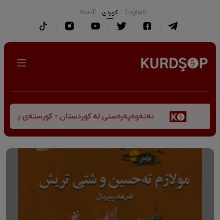
English
كوردی
Kurdî
نەتەوەپەرەستی لە کوردستان - کورستەی پێشڤەچوونی م