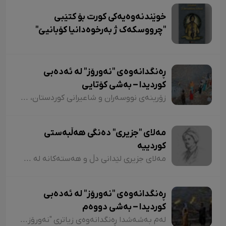
خوێندنەوەیەکی کورت بۆ کتێبی
"چرووسکەک ژ بەرخوەدانیا کۆبانیێ"
ڕەنگدانەوەی "نەورۆز" لە ئەدەبی
کوردیدا – بەشی کۆتایی
زۆرینەی نووسەران و شاعیرانی کوردستان، لە شیعر و دەقەکانیاندا بە شێوازی جۆراوجۆر باسی نەورۆزیان کردووە کە لەبەر نەبوونی مەجال تەنیا ئاماژەمان بە چەند شاعیر و چەند نموونە شیعر کرد. پێم خۆشە لە کۆتاییشدا ئاماژە بەوە بکەم کە شاعیران "موخلیس، عەونی، هەژار، زاری، عەلی حەسەنیانی، ژیلا حسەینی، محەممەد ساڵح دیلان، ئەسیری، ناسر ئاغابرا، جەلال مەلەکشا، شێرکۆ بێکەس و عەبدوڵڵا پەشێو و..." لە چەندین شیعریاندا باسی "نەورۆز"یان کردووە و لەسەر کوردستانیبوونی نەورۆز جەختیان کردووەتەوە.
مەلای "جزیری" دەنگی هەڵبەستی
کوردییە
مەلای جزیری لێدانی دڵ و هەستەکانە لە شیعری کلاسیکدا. مەلای جزیری ساڵی ١٥٦٥ لە جزیری بۆتان لەدایک بووە. ناوی "ئەحمەد"ە و لە شیعردا نازناوی "نیشانی، مەلێ و مەلا"یە و لە سەدەی ١٧دا ژیاوە. مەلا ئەحمەد جزیری لەسەر دەستی باوکی (شێخ محەممەد) دەستی بە خوێندن کردووە و لە مەدرەسەی "هەکاری و عیمادی" درێژەی بە خوێندن داوە.
ڕەنگدانەوەی "نەورۆز" لە ئەدەبی
کوردیدا – بەشی دووەم
لەم بەشەشدا ڕەنگدانەوەی زیاتری "نەورۆز" لە شیعر و دەقی کوردیدا دەخەینەڕوو. هەروەها پێویستە ئاماژەش بەوە بکەم کە وێڕای ئەوەی لەم وتارەدا ڕەنگدانەوەی "نەورۆز" لە ئەدەبی کوردیدا دەبینین، ئاوڕێکیش لە شاعیران و نووسەرانمان دەدەینەوە کە بەداخەوە ناوی هەندێکیان بە فەرامۆشی سپێردراون.