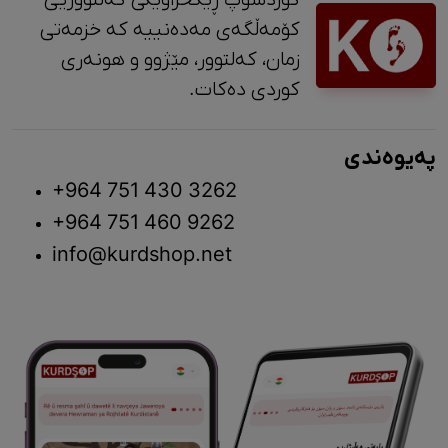
کوردشۆپ ڕێکخراوێکی کەلتووریی
کۆمەڵگەی مەدەنییە کە خزمەتی
زمان، کەلتوور، مێژوو و ‎هونەری
کوردی دەکات.
پەیوەندی
+964 751 430 3262
+964 751 460 9262
info@kurdshop.net