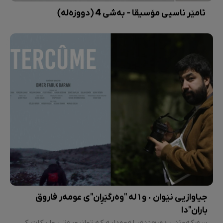
ئامێر ناسیی مۆسیقا - بەشی 4 (دووزەلە)
جیاوازیی نێوان ٠ و ١ لە "وەرگێڕان"ی عومەر فاروق
باران"دا