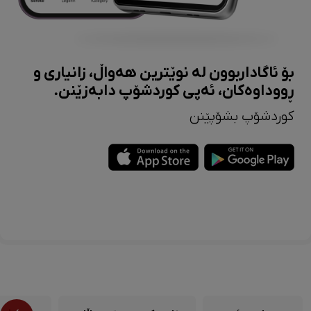
بۆ ئاگاداربوون لە نوێترین هەواڵ، زانیاری و
ڕووداوەکان، ئەپی کوردشۆپ دابەزێنن.
کوردشۆپ بشۆپێنن