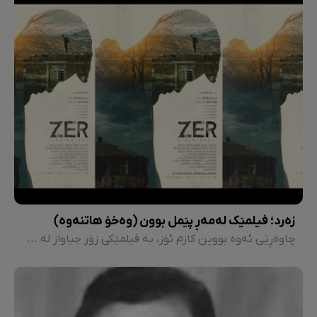
زەرد؛ فیلمێک لەمەڕ پێمل بوون (وەخۆ هاتنەوە)
چاوەڕێی ئەوە بووین کازم ئۆز، بە فیلمێکی زۆر جیاواز لە فیلمەکانی تری، بە ڕیتم، چیرۆک و سیناریۆیەکی جیاواز، دەربکەوێت. بەڵام بەداخەوە ئەمە ڕووی نەدا.