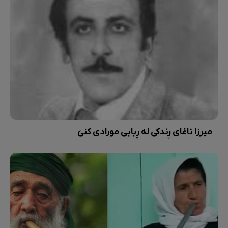
میرزا ئاغای ڕندکی لە ڕبابی مورادی کنێ