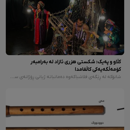
کڵاو و پەیک: شکستی هزری ئازاد لە بەرامبەر
کۆمەڵگەیەکی کاڵفامدا
شانۆکە لە ڕێگەی فلاشباکەوە دەمانباتە ژیانی ڕۆژانەی سزادراوەکە، بەهۆیەوە ڕاستی و ناڕاستیی تاوانەکانی، ژیانی، پەیوەندییەکانی و خۆشەویستی و خێزانەکەی دەبینین.