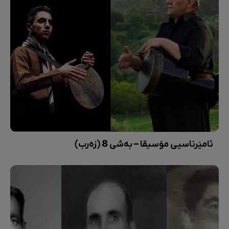
ئامێرناسیی مۆسیقا – بەشی 8 (زەرب)