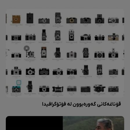
قۆناغەکانی گەورەبوون لە فۆتۆگرافیدا