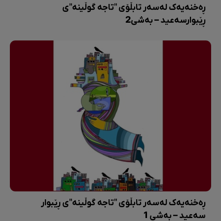
ڕەخنەیەک لەسەر تابڵۆی "تاجە گوڵینە"ی
ڕێبوارسەعید – بەشی2
ڕەخنەیەک لەسەر تابڵۆی "تاجە گوڵینە"ی ڕێبوار
سەعید – بەشی 1