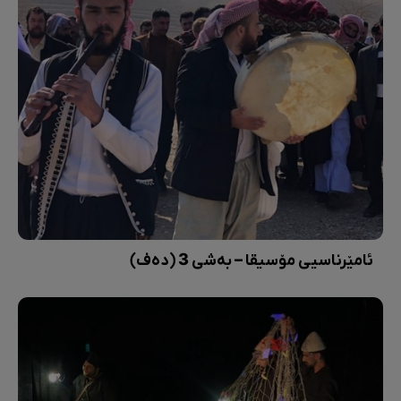
ئامێرناسیی مۆسیقا – بەشی 3 (دەف)