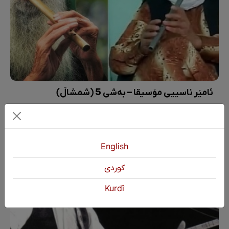
ئامێر ناسییی مۆسیقا – بەشی 5 (شمشاڵ)
English
كوردی
Kurdî