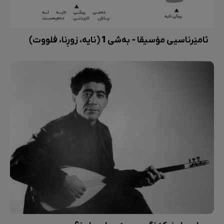
ئامێرناسیی مۆسیقا - بەشی 1 (نایە، زوڕنا، فلووت)