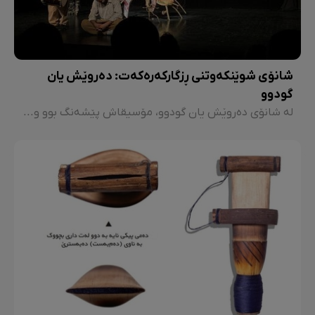
شانۆی شوێنکەوتنی ڕزگارکەرەکەت: دەروێش یان
گودوو
لە شانۆی دەروێش یان گودوو، مۆسیقاش پێشەنگ بوو و کاوەر ئارت بە دەنگ و تەپڵەکەی دیمەنێکی شایستەی بە شانۆکە بەخشی. لە سەردەمێکدا کە زۆربەی شانۆکانی ئێمە لە باکووری کوردستان وەرگێڕانن لە زمانە بیانییەکانەوە، بوونی ئەو جۆرە شانۆگەرانە کە پشت بە دەقی ڕەسەنی کوردی دەبەستن و باسی چوار بەشی وڵاتەکەمان دەکەن، دەبێتە هۆی زیادبوونی سەرنج و کاریگەرییەکی باشی لەسەر زمانی کوردی و شانۆی کوردی دەبێت و ڕێگا بۆ شانۆی باشتر خۆش دەکەن.