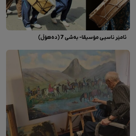
ئامێر ناسیی مۆسیقا- بەشی 7 (دەهۆڵ)