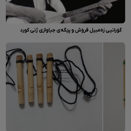
گۆرانیی زەمبیل فرۆش و پێگەی جیاوازی ژنی کورد