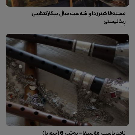
مستەفا شێرزدا و شەست ساڵ نیگارکێشیی
ڕیئالیستی
ئامێرناسیی مۆسیقا – بەشی 6 (سورنا)