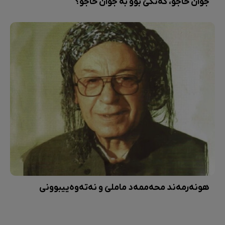
جوان حاجۆ، کەنگێ بوو بە جوان حاجۆ؟
هونەرمەند محەممەد ماملێ و نەتەوەییبوونی