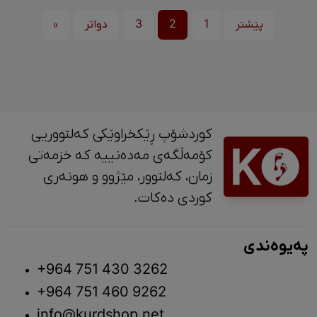
پێشتر
1
2
3
دواتر
»
کوردشۆپ ڕێکخراوێکی کەلتووریی
کۆمەڵگەی مەدەنییە کە خزمەتی
زمان، کەلتوور، مێژوو و ‎هونەری
کوردی دەکات.
پەیوەندی
+964 751 430 3262
+964 751 460 9262
info@kurdshop.net