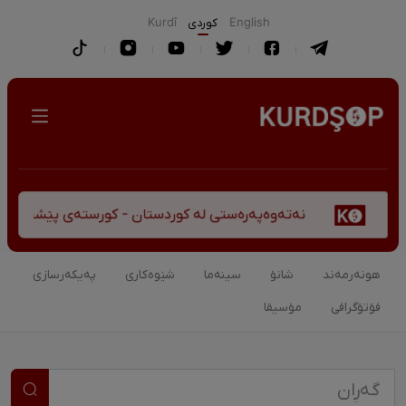
English
كوردی
Kurdî
وەپەرەستی لە کوردستان - کورستەی پێشڤەچوونی مێژوویی و کەلتو
هونەرمەند
شانۆ
سینەما
شێوەکاری
پەیکەرسازی
فۆتۆگرافی
مۆسیقا