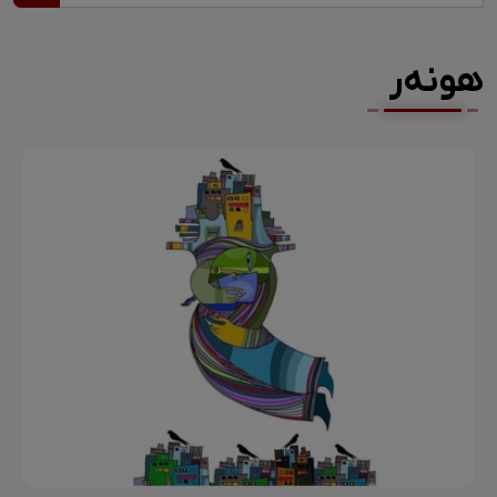
هونەر