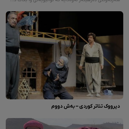
سەرکەوتنی دەرهێنەر لەوەدایە کە توانیویەتی وا بکات کە بینەران بە قووڵی هەست بە هەموو چرکەیەکی فیلمەکە بکەن.
دیرووک تئاتر کوردی – بەش دووم