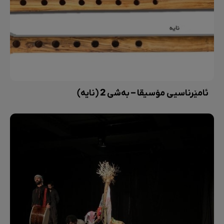
ئامێرناسیی مۆسیقا – بەشی 2 (نایە)