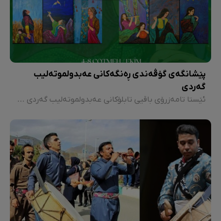
پێشانگەی گۆڤەندی ڕەنگەکانی عەبدولموتەلیب
گەردی
ئێستا تامەزرۆی باقیی تابلۆکانی عەبدولموتەلیب گەردی دەکەم و دەپرسم: ئایا هونەر ئەو شتانەی کە ئێمە لە شارەکاندا ونمان کردوون، دیسان پێمان دەداتەوە؟