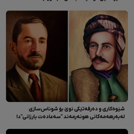
شێوەکاری و دەرفەتێکی نوێ بۆ شوناس‌سازی
لەبەرهەمەکانی هونەرمەند "سەعادەت بارزانی"دا