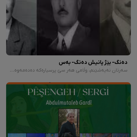
دەنگ- بێژ یانیش دەنگ- بەس
سەرتان نەیەشێنم، وڵامی هەر سێ پرسیارەکە دەدەمەوە. ئەمڕۆ شاکرۆ لە هەموو دەنگبێژەکانمان زیندووترە، یان ئەوان لە "شاکرۆ" مردووترن.