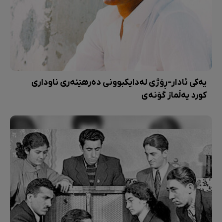
یەکی ئادار-ڕۆژی لەدایکبوونی دەرهێنەری ناوداری
کورد یەڵماز گۆنەی