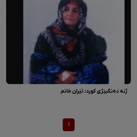
ژنە دەنگبێژی کورد: ئێران خانم
1