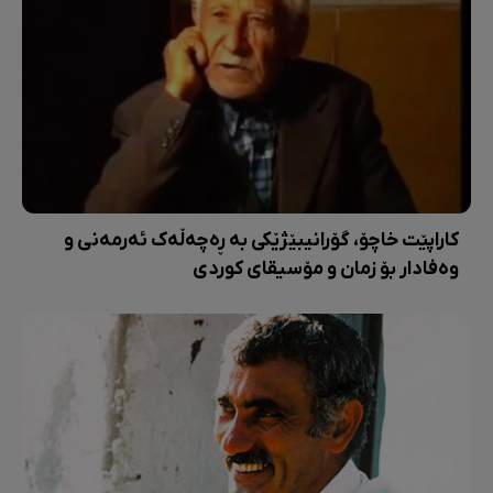
کاراپێت خاچۆ، گۆرانیبێژێکی بە ڕەچەڵەک ئەرمەنی و
وەفادار بۆ زمان و مۆسیقای کوردی