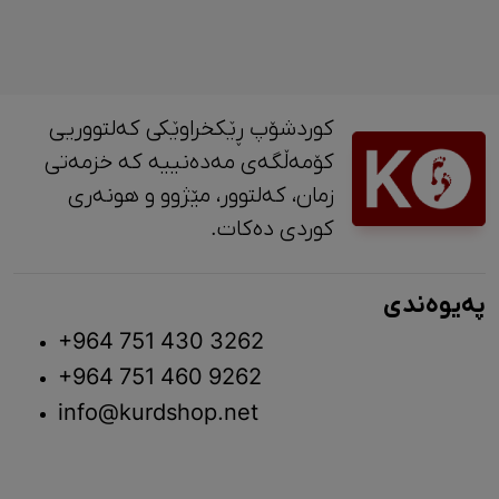
کوردشۆپ ڕێکخراوێکی کەلتووریی
کۆمەڵگەی مەدەنییە کە خزمەتی
زمان، کەلتوور، مێژوو و ‎هونەری
کوردی دەکات.
پەیوەندی
+964 751 430 3262
+964 751 460 9262
info@kurdshop.net