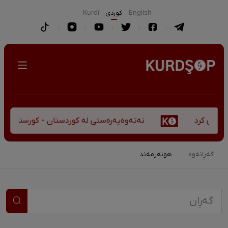
English
كوردی
Kurdî
نەتەوەپەرەستی لە کوردستان - کورستەی پێشڤەچوون
گەڕانەوە
هونەرمەند