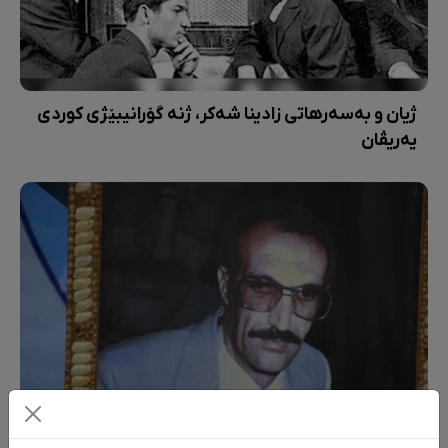
ژیان و بەسەرهاتی زادینا شەکر، ژنە گۆرانیبێژی کوردی
یەریڤان