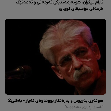
ئارام تیگران، هونەرمەندێکی ئەرمەنی و تەمەنێک
خزمەتی مۆسیقای کوردی
هونەری بەرپرس و بەرەنگار بوونەوەی نەیار - بەشی2
"ناسری ڕەزازی بەنموونە"