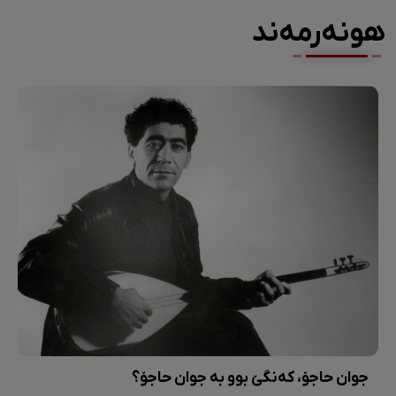
هونەرمەند
جوان حاجۆ، کەنگێ بوو بە جوان حاجۆ؟