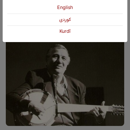
English
محەممەد شێخۆ و تەمەنێک خزمەت بە موزیکی کوردی
كوردی
محەممەد شێخۆ بە گشتی ١٤ کاسیتی تۆمار کردووە و بەرهەمەکانی له هەموو پارچه کانی کوردستاندا بڵاو کراونەتەوه. زۆرێک لە گۆرانییەکانی ئەو هونەرمەندە کە یەکێکیان گۆرانیی "ئەی لێ گولێ"یە، لەلایەن زۆرێک لە هونەرمەندانەوە وتراونەتەوە.
Kurdî