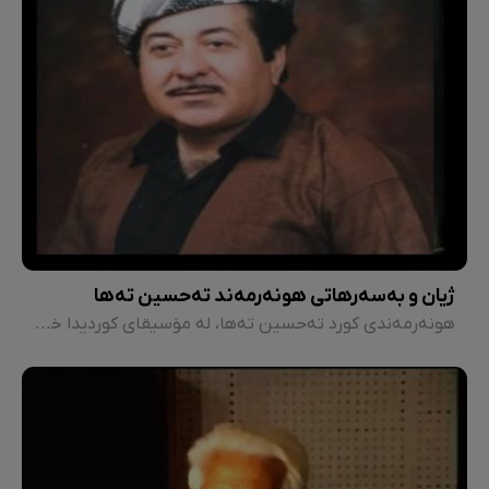
ژیان و بەسەرهاتی هونەرمەند تەحسین تەها
هونەرمەندی کورد تەحسین تەها، لە مۆسیقای کوردیدا خاوەن گەروو و دەنگێکی تایبەتە و هاوکات یەکێک لە پێشمەرگەکانی کوردستان بووە.