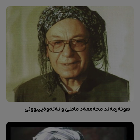
هونەرمەند محەممەد ماملێ و نەتەوەییبوونی