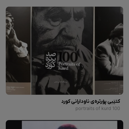
کتێبی پۆرترەی ناودارانی کورد
100 portraits of kurd