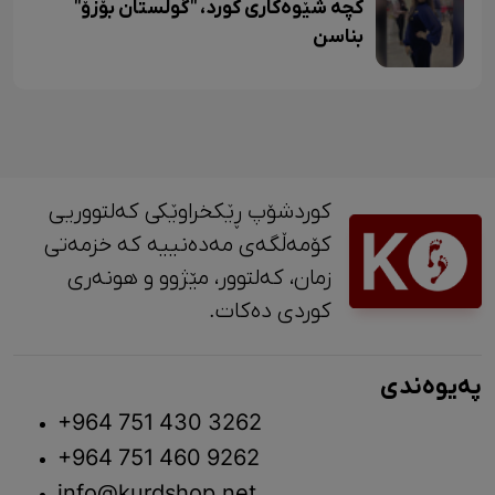
کچە شێوەکاری کورد، "گوڵستان بۆزۆ"
بناسن
کوردشۆپ ڕێکخراوێکی کەلتووریی
کۆمەڵگەی مەدەنییە کە خزمەتی
زمان، کەلتوور، مێژوو و ‎هونەری
کوردی دەکات.
پەیوەندی
+964 751 430 3262
+964 751 460 9262
info@kurdshop.net