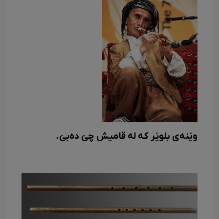
وێنەی بلوێر که له قامیش چێ دەبێ.