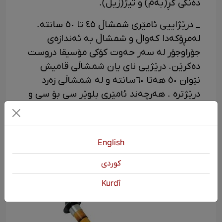
دەنگی گڕ(بەم) و تیژ(زیل).
_ درێژاییی ئامێری شمشاڵ ٤٥ تا ٥٠ سانته.
لەمڕۆکەدا کەواڵ و شمشاڵ به ئەندازەی
جۆراوجۆر له سەر حەوت کۆکی مۆسیقا دروست
دەکرێن. درێژیی نای یان شمشاڵی قامیش
نێوان ٥٠ هەتا ٦٠سانته و لە شمشاڵی زەرد
درێژترە . هەرچەند ئامێری بلوێر سی بۆ سی و
پێنج سانتە و لە شمشاڵی زەرد کورتترە.
_لە کوردستان قامیشێک بۆ دروستکردنی
شمشاڵ دەستنیشان دەکرێ کە لە نۆ قەف
English
(گرێ) پێک هاتبێ.
كوردی
Kurdî