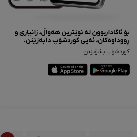
بۆ ئاگاداربوون لە نوێترین هەواڵ، زانیاری و
ڕووداوەکان، ئەپی کوردشۆپ دابەزێنن.
کوردشۆپ بشۆپێنن