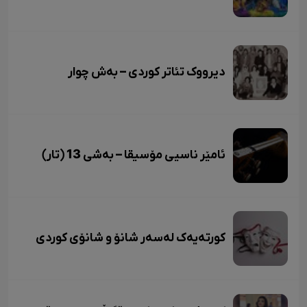
دیرووک تئاتر کوردی – بەش چوار
ئامێر ناسیی مۆسیقا – بەشی 13 (تار)
کورتەیەک لەسەر شانۆ و شانۆی کوردی