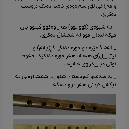
و قەراخی لای سەرەوەی ئامێر دەنگ دروست
دەکرێ.
_ به شێوەی (توو توو) هەر وەکوو فیتوو یان
فیکه لێدان فوو له شمشاڵ دەکرێ.
_ ئەم ئامێره دو جۆره دەنگی گڕ(بەم) و
تیژ(زیل)ی هەیه. هەر جۆره دەنگێک حەوت
نۆتی دیاریکراوی هەیه .
_ لە هەموو کوردستان شێوازی شمشاڵژەنی به
تێکەڵ کردنی هەر دوو دەنگه.