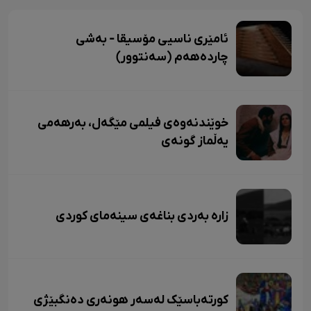
ئامێری ناسیی مۆسیقا - بەشی
چاردەهەم (سەنتوور)
خوێندنەوەی فیلمی مێگەل، بەرهەمی
یەڵماز گونەی
زاره بەردی بناغەی سینەمای کوردی
کورتەباسێک لەسەر هونەری دەنگبێژی