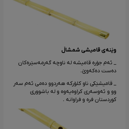
وێنەی قامیشی شمشاڵ
_ ئەم جۆرە قامیشە لە ناوچە گەرمەسێرەکان
دەست دەکەوێ.
_ قامیشێکی ناو کلۆرکە هەردوو دەمی ئەم سەر
وو و ئەوسەری کراوەیەوه و لە باشووری
کوردستان فرە و فراوانە .