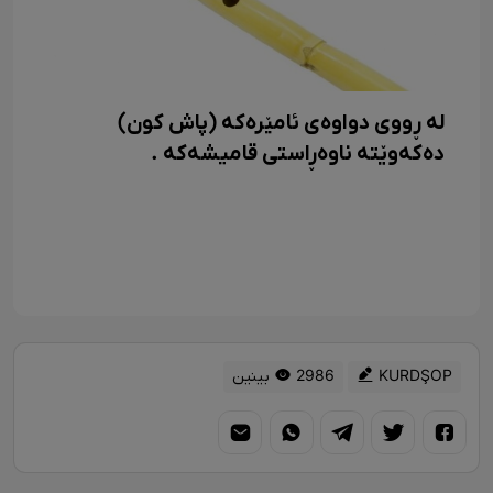
لە ڕووی دواوەی ئامێرەکە (پاش کون)
دەکەوێتە ناوەڕاستی قامیشەکە .
KURDŞOP
2986 بینین