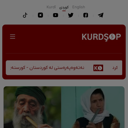
English
كوردی
Kurdî
نەتەوەپەرەستی لە کوردستان - کورستەی پێشڤەچوون