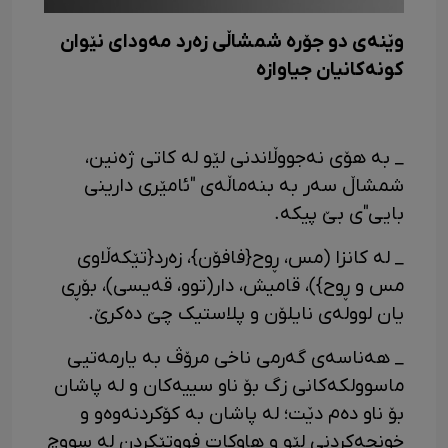
وێنەی دو جۆره شمشاڵی زەرد مەودای نێوان
کونەکانیان جیاوازه
_ به هۆی نەجووڵاندنی لێو له کاتی ژەنین،
شمشاڵ سەر به بنەماڵەی "ئامێری دارینی
بایی"ی بێ پیکه.
_ له کانزا (مس، ڕوح{فافۆن}، زەرد{تێکەڵاوی
مس و ڕوح})، قامیش، دار(توو، قەیسی)، بۆڕی
یان لوولەی نایلۆن و پلاستیک چێ دەکرێ.
_ هەناسەی گەرمی ناخی مرۆڤ به یارمەتیی
ماسوولکەکانی زگ بۆ ناو سییەکان و له پاشان
بۆ ناو دەم دێت؛ له پاشان به کۆکردنەوەو و
خونچەکردنی لێو و هاوکات فووتێکردن له سووچ