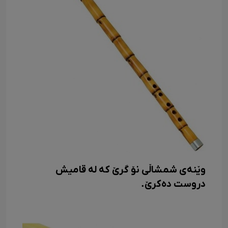
وێنەی شمشاڵی نۆ گرێ که له قامیش
دروست دەکرێ.