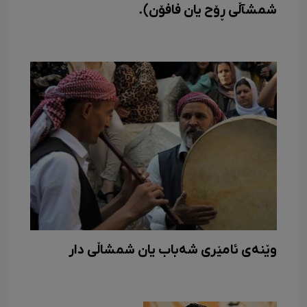
شمشآڵی ڕۆح یان فافۆن).
وێنەی ئامێری شەباب یان شمشاڵی دار