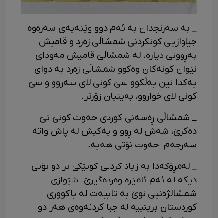
_ به سەرنجدان به ئەم دوو وێنەیەی سەرەوە
جیاوازیی کونکردنی شمشاڵی زەرد و قامیش
بەڕوونی دیاره. له شمشاڵێ قامیش مەودای
نێوان کونەکان وەکوو شمشاڵی زەرد بە دوای
یەکدا نین بەڵکوو سێ کونی لای سەروو و سێ
کونی لای خواروو، بەینیان زۆرتر.
_ شمشاڵی ڕەسەنی کوردی حەوت کونێ تێ
دەکرێ، شەش له ڕوو و یەکیش له پاش واته
سە‌رجەم حەوت نۆتی هەیه.
_ لەمڕۆکەدا به زیاد کردنی کونێکی تر دو نۆتی
دیکه لە ئەم ئامێرە وەردەگیرێ. شێوازی
شمشالژەنیی نوێ به تایبەت له باکووری
کوردستان بریتییه له جیا کردنەوەی هەر دو