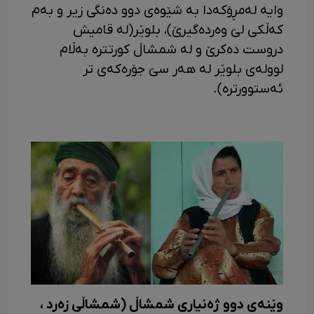
وایە لەمڕۆکەدا به شێوەی دوو دەنگی زیر و بەم
کەڵكی لێ وەردەگیرێ)، بلوێر(له قامیش
دروست دەکرێ و له شمشاڵ کورتتره بەڵام
لوولەی بلوێر له هەر سێ جۆرەکەی تر
ئەستوورتره).
وێنەی دوو ژەنیاری شمشاڵ (شمشاڵی زەرد ،