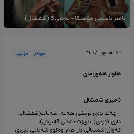
ئامێر ناسییی مۆسیقا – بەشی 5 (شمشاڵ)
21 ئەیلوول 21:37
هونەر
مۆسیقا
هاوار هەورامان
ئامێری شمشاڵ
_ چەند ناوی تریشی هەیه: شەباب(شمشاڵی
داری ئێزدی)، نای(شمشاڵی قامیش)،
کەواڵ(شمشاڵی دار هەر وەکوو شەبابی ئێزدی