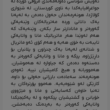
ئەویش شوناسی دەوڵەمەندی مرۆڤی کوردە لە
جواغڕافیایەکدا بە ناوی کوردستان. لە شێوازی
کۆلاژدا، هونەرمەندان حەول دەدەن بە لەپەنا
یەک دانانی وردە مەتریالەکان وێنەیەکی
گەورەتر و مانادارتر ساز بکەن. وێنەیەک کە
هەم لەوێدا هەر ماتریالێک مانا و واتایەکی
تایبەت بە خۆی هەیە و هەم کۆی ئەو ماتریال
و شتانەی لەپەنا یەک چنراون و پلانیان بۆ
داڕێژراوە، پێگە و مانا و واتایەکی گەورەتر بە
دەستەوە دەدەن کە جیاوازە لە هەموشیان.
هەموویانە و هیچ کامیشیان نییە. ئەوەی
هونەرمەند سەعادەت بارزانی حەولی بۆ داوە،
کارێکی لەو شێوەیەیە. هەموو پۆرترەکان بە
تەنیا خاوەن کەسایەتی و مانا و مێژووی
خۆیانن و گشتیشیان پێکەوە و لە پەکێجێکدا
واتایەکی گەورەتر بە بەردەنگ دەبەخشن.