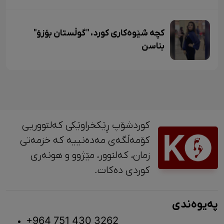
کچە شێوەکاری کورد، "گوڵستان بۆزۆ"
بناسن
کوردشۆپ ڕێکخراوێکی کەلتووریی
کۆمەڵگەی مەدەنییە کە خزمەتی
زمان، کەلتوور، مێژوو و ‎هونەری
کوردی دەکات.
پەیوەندی
+964 751 430 3262