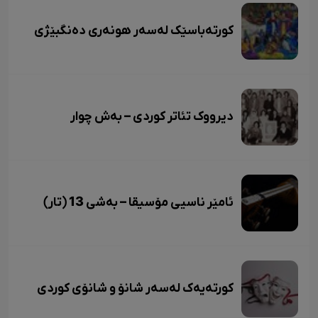
کورتەباسێک لەسەر هونەری دەنگبێژی
دیرووک تئاتر کوردی – بەش چوار
ئامێر ناسیی مۆسیقا – بەشی 13 (تار)
کورتەیەک لەسەر شانۆ و شانۆی کوردی