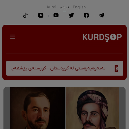
English
كوردی
Kurdî
رەستی لە کوردستان - کورستەی پێشڤەچوونی مێژوویی و کەلتووری