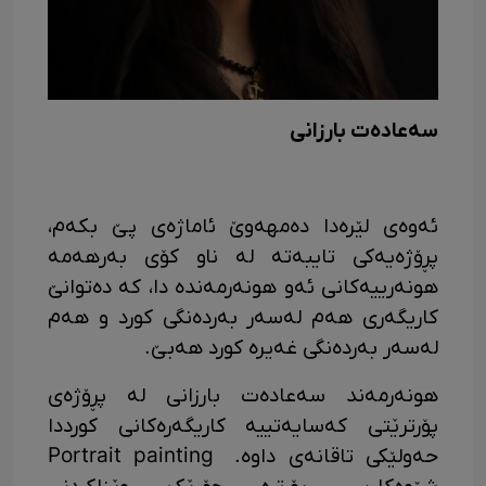
سەعادەت بارزانی
ئەوەی لێرەدا دەمهەوێ ئاماژەی پێ بکەم،
پڕۆژەیەکی تایبەتە لە ناو کۆی بەرهەمە
هونەرییەکانی ئەو هونەرمەندە دا، کە دەتوانێ
کاریگەری هەم لەسەر بەردەنگی کورد و هەم
لەسەر بەردەنگی غەیرە کورد هەبێ.
هونەرمەند سەعادەت بارزانی لە پڕۆژەی
پۆرترێتی کەسایەتییە کاریگەرەکانی کورددا
حەولێکی تاقانەی داوە. Portrait painting