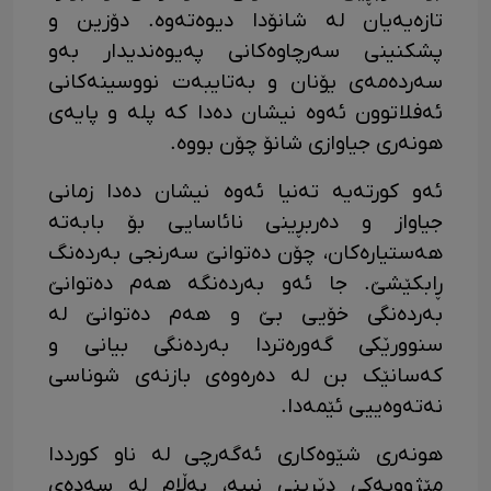
تازەیەیان لە شانۆدا دیوەتەوە. دۆزین و
پشکنینی سەرچاوەکانی پەیوەندیدار بەو
سەردەمەی یۆنان و بەتایبەت نووسینەکانی
ئەفلاتوون ئەوە نیشان دەدا کە پلە و پایەی
هونەری جیاوازی شانۆ چۆن بووە.
ئەو کورتەیە تەنیا ئەوە نیشان دەدا زمانی
جیاواز و دەربڕینی نائاسایی بۆ بابەتە
هەستیارەکان، چۆن دەتوانێ سەرنجی بەردەنگ
ڕابکێشێ. جا ئەو بەردەنگە هەم دەتوانێ
بەردەنگی خۆیی بێ و هەم دەتوانێ لە
سنوورێکی گەورەتردا بەردەنگی بیانی و
کەسانێک بن لە دەرەوەی بازنەی شوناسی
نەتەوەییی ئێمەدا.
هونەری شێوەکاری ئەگەرچی لە ناو کورددا
مێژوویەکی دێرینی نییە، بەڵام لە سەدەی