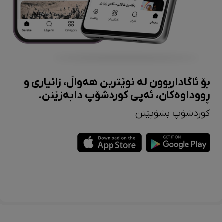
بۆ ئاگاداربوون لە نوێترین هەواڵ، زانیاری و
ڕووداوەکان، ئەپی کوردشۆپ دابەزێنن.
کوردشۆپ بشۆپێنن