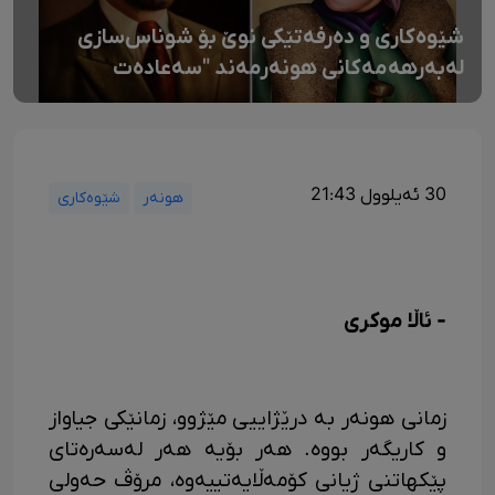
شێوەکاری و دەرفەتێکی نوێ بۆ شوناس‌سازی
لەبەرهەمەکانی هونەرمەند "سەعادەت
بارزانی"دا
30 ئەیلوول 21:43
هونەر
شێوەکاری
- ئاڵا موکری
زمانی هونەر بە درێژاییی مێژوو، زمانێکی جیاواز
و کاریگەر بووە. هەر بۆیە هەر لەسەرەتای
پێکهاتنی ژیانی کۆمەڵایەتییەوە، مرۆڤ حەولی