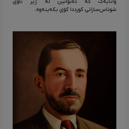
واتایەک کە دەتوانین لە ژێر ناوی
شوناس‌سازانی کورددا کۆی بکەینەوە.