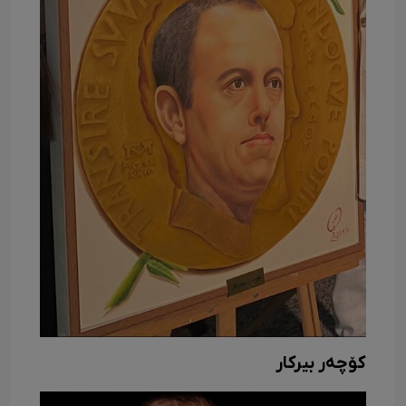
کۆچەر بیرکار