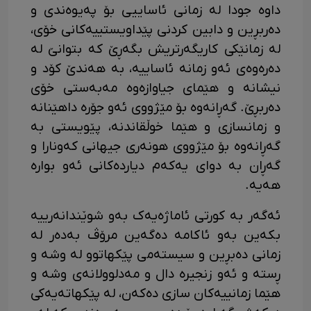
داوە جودا لە زمانی ئاساییی بۆ پەیوەندی و
دەربڕین و دابین کردنی پێداویستییەکانی خۆی،
لە زمانێکی کاریگەرتریش بگەڕێ کە بتوانێ لە
دەرەوەی ئەو زمانە ئاساییە، بە هەندێ کۆد و
نیشانە و هێمای جیاوازەوە مەبەستی خۆی
دەربڕێ. گەڕانەوە بۆ مێژووی ئەو جۆرە داهێنانە
و زمانسازی و هێما خوڵقاندنە، پێویستی بە
گەڕانەوە بۆ مێژووی هونەری جیهانی کەونارا و
گەڕان بە دوای یەکەم دیاردەکانی ئەو بوارە
هەیە.
ئەگەر بە کورتی ئاماژەیەک بەو شوێندانەرییە
بکەین بەو ئاکامە دەگەین مرۆڤ بەدەر لە
زمانی دەبڕین و سیستەمی پێکهاتوو لە وشە و
ڕستە و ئەو زنجیرە دال و مەدلوولانەی وشە و
هێما زمانییەکان سازی دەکەن، لە پێکهاتەیەکی