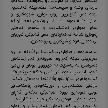
دیکەش گەڕاوە بۆ دەربڕین و پەیوەندی، کە لەو
بازنەی وشە و سیستەمە هێمایینە کەلامییە
بێتە دەر. کاراترین بوار، بواری شێوەکاری و
زمانی وێنە بووە. ئێستاش وێنەی نەخشاو لە
سەر دیواری ئەشکەوت و لەسەر تەختی
ڕەوەزی شاخە کەڤنارەکان، دەق گەلێکن ئاوڕیان
لێ دەدرێتەوە و شیکارییان بۆ دەکرێ.
لە سەردەمی جیاوازی دیکەشدا مرۆڤ لە زمان و
دەربڕینی دیکە گەڕاوە. نموونەی ئەو زمانەش
دەتوانین لە بەشێک لە مێژووی یۆنان و ڕۆمی
کەونارادا ببینینەوە. گرینگیی جێگە و پێگەیەک
کە هونەری شانۆ لەو وڵاتانەدا بوویەتی ئەگەر
بارێکی پێشکەوتن و دۆزینەوەی ڕۆچنەیەکی
نوێی هونەری بووە، لایەنێکی دیکەی گەڕان
بووە بۆ دۆزینەوەی زمانێکی جیاواز و کاریگەرتر
بۆ دەربڕین، کە ئەوان ئەو زمان و بوارە