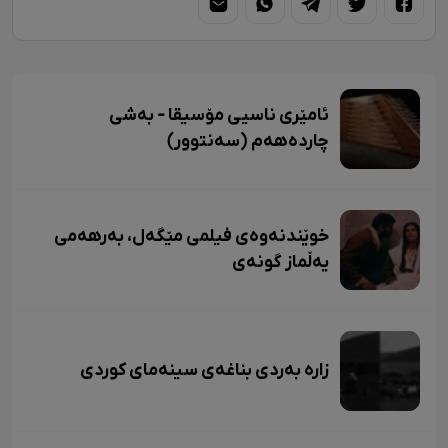
ئامێری ناسیی مۆسیقا - بەشی
چاردەهەم (سەنتوور)
خوێندنەوەی فیلمی مێگەل، بەرهەمی
یەڵماز گونەی
زاره بەردی بناغەی سینەمای کوردی