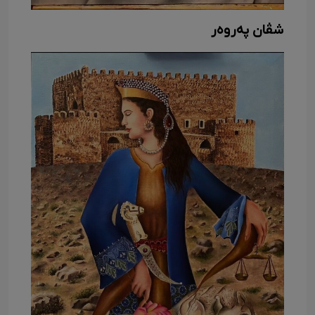
شڤان پەروەر