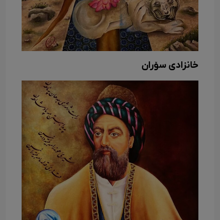
خانزادی سۆران