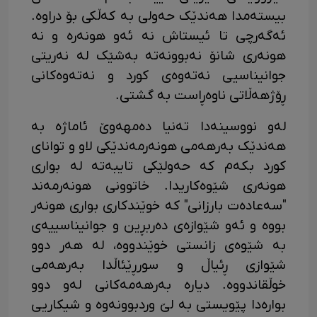
بیستەمدا هەندێک حەولی بە کەڵکی بۆ دراوە.
ئەگەرچی تا ئیستاش نە ئەو هونەرە و نە
هونەری شانۆ نەبوونەتە بەشێک لە نەریتی
جوانیناسیی نەتەوەی کورد و نەتەوەکانی
ڕۆژهەڵاتی ناوەڕاست بە گشتی.
لەو نووسینەدا تەنیا دەمهەوێ ئاماژە بە
هەندێک بەرهەمی هونەرمەندێکی لاو و توانای
کورد بکەم کە حەولێکی تایبەتە لە بواری
هونەری شێوەکاریدا. خاتوونی هونەرمەند
"سەعادەت بارزانی" کە خوێندکاری بواری هونەر
بووە و ئەو شێوازەی دەربڕین و جوانیناسییەی
بە شێوەی زانستی خوێندووە، لە هەر دوو
شێوازی ڕئیاڵ و سورڕێئاڵدا بەرهەمی
خوڵقاندووە. دیارە بەرهەمەکانی لەو دوو
بوارەدا پێویستی بە لێ وردبوونەوە و شیکاریی