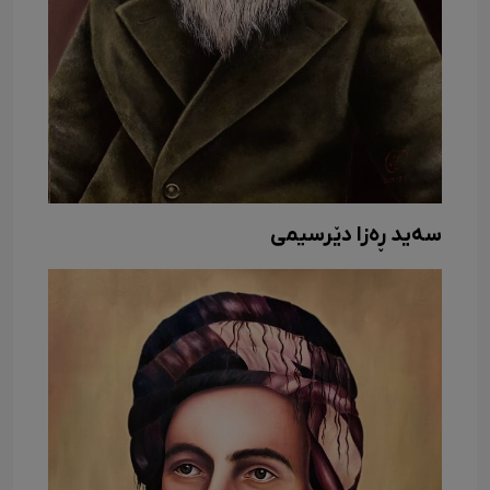
سەید ڕەزا دێرسیمی