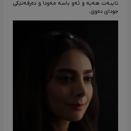
تایبەت هەیە و ئەو باسە مەودا و دەرفەتێکی
جودای دەوێ.