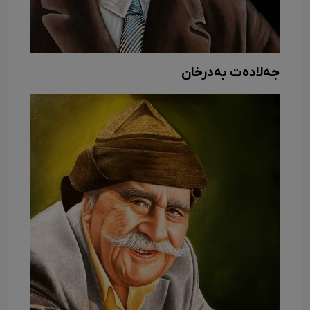
جەلادەت بەدرخان