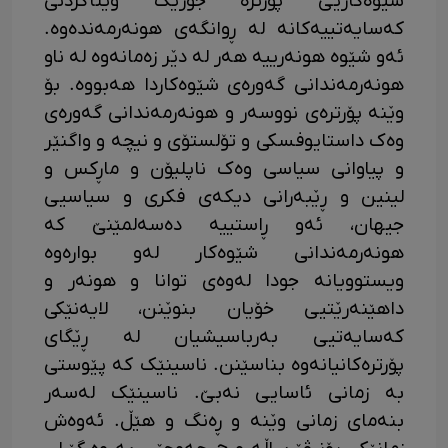
شێوەکاریی پۆرترە جۆرێک وێناکردنی
کەسایەتییەکانە لە ڕوانگەی هونەرمەندەوە.
ئەو شێوە هونەرییە هەر لە دێر زەمانەوە لە ناو
هونەرمەندانی گەورەی شێوەکاردا هەبووە. بۆ
وێنە پۆرترەی نووسەر و هونەرمەندانی گەورەی
وەک داستایوفسکی و تۆلستۆی و نیچە و واگنێر
و پیاوانی سیاسی وەک ناپلیۆن و ماڕکس و
لینین و ڕێبەرانی دیکەی فکری و سیاسیی
جیهان، ئەو ڕاستییە دەسەلمێنێ کە
هونەرمەندانی شێوەکار لەو بوارەوە
ویستوویانە جودا لەوەی توانا و هونەر و
داهێنەرێتیی خۆیان بنوێنن، لایەنێکی
کەسایەتیی بەرباسیشیان لە ڕێگای
پۆرترەکانیانەوە بناسێنن. ناسینێک کە پێوستی
بە زمانی ئاسایی نەبێ. ناسینێک لەسەر
بنەمای زمانی وێنە و ڕەنگ و هێڵ. ئەوەش