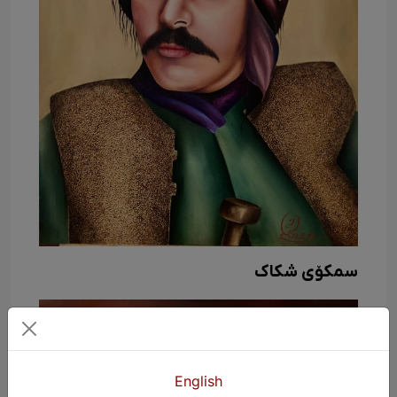
سمکۆی شکاک
English