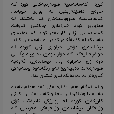
کورد-، کەسایەتییە هونەرییەکانی کورد کە
خاوەن داهێنەرێتین لە بواری خۆیاندا،
کەسایەتییە مێژوویییەکان کە بەشێک لە
میژووی کورد قەرزداری چالاکیی ئەوانە،
کەسایەتیی ژنی کارامەی کورد کە نوێنەری
بەشێک لە کۆمەڵگای کوردن و لەهەمان کاتدا
نیشاندەری دۆخی جیاوازی ژنی کوردە لە
جواغڕافیایەکدا کە چوار دوەری بە وردە وڵاتانی
دژە ژن تەنراوە و... نیشاندەری ئەوەیە
هونەرمەند دەیهەوێ لەو ڕێگایەوە وێنەیەکی
گەورەتر بە بەردەنگەکەی نیشان بدا.
واتە ئەگەر هەر پۆرترەیەکی ئەو هونەرمەندە
بە تەنیا وێناکردنی سیما و کەسایەتیی تاکێکی
کاریگەری کوردە لە بوارێکی تایبەتدا، کۆی
و‌ێنەکان نیشاندەری وێنەیەکی مەزنترن کە