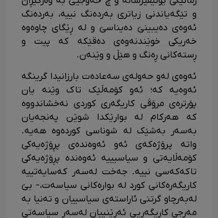
زمانێکی یۆنیڤێرساڵە و چ حەوجێی بە وەرگێڕان
و تێگەیاندنی زیاتری بەردەنگ نییە، بەردەنگ
ئەوەی دەیبینێ دەیناسێ و لە ڕێگای چاوەوە
خەریکی خوێندنەوەی دەقێکە کە پیت و
ڕستەکانی ڕەنگ و هێڵ و وێنەن.
ئەوەی لەو حەولەی سەعادەت بارزانیدا گرینگە
ئەوەیە کە؛ ئەو کۆمەڵێک تاک وێنە یان
پۆرترەی مرۆڤی کاریگەری کوردی نەخشاندووە
کە هەرکام لە بوارێکدا شوێن پەنجەیان
بەسەر بەشێک لە شوناسی کوردەوە هەیە.
واتە پرۆژەکەی ئەو ئەوەندەی پڕۆژەیەکی
کۆمەڵایەتی و سیاسیییە ئەوەندە پڕۆژەیەکی
تاکەکەسی نییە. جەخت لەسەر کەسایەتییە
کاریگەرەکانی کورد لە بوارەکانی سیاسەت،- بێ
لەبەرچاو گرتنی ئاراستەی سیاسییان و تەنیا بە
مەرجی کاریگەریی ئەرێنییان لەسەر سیاسەتی