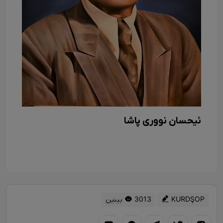
ئیحسان نووری پاشا
KURDŞOP
3013 بینین