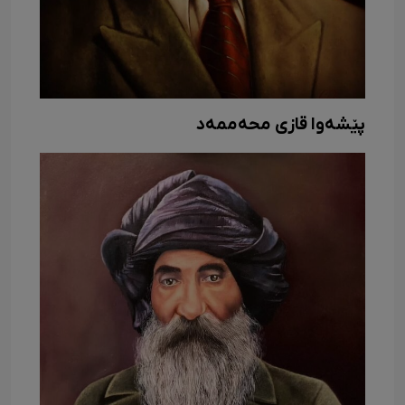
پێشەوا قازی محەممەد