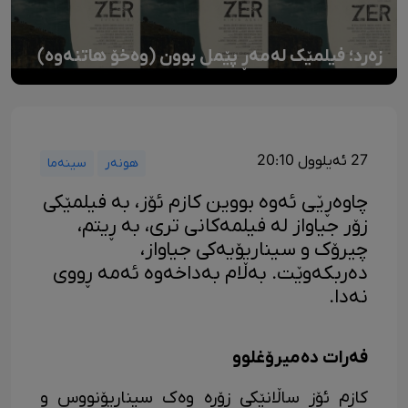
زەرد؛ فیلمێک لەمەڕ پێمل بوون (وەخۆ هاتنەوە)
27 ئەیلوول 20:10
هونەر
سینەما
چاوەڕێی ئەوە بووین کازم ئۆز، بە فیلمێکی
زۆر جیاواز لە فیلمەکانی تری، بە ڕیتم،
چیرۆک و سیناریۆیەکی جیاواز،
دەربکەوێت. بەڵام بەداخەوە ئەمە ڕووی
نەدا.
فەرات دەمیرۆغلوو
کازم ئۆز ساڵانێکی زۆرە وەک سیناریۆنووس و