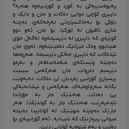
پەیوەندییەکی بە کورد و کوردییەوە هەیە؟
داپیری کۆچی دوایی دەکات و جان و دایک و
باوکی بۆ بەخاکسپاردنی تەرمەکەی، دەچنە
شاری ئافیۆن لە تورکیا. بۆ جان، ئەو دوو
گوێزەی کە داپیری لە دێرسیمەوە لەگەڵ خۆی
هێنابوو، وەک میراتێک دەمێنێتەوە. لەوێ جان
تێدەگات کە داپیری خەڵکی دێرسیمە. هەروەها
دەچێتە وێستگەی شەمەندەفەر و بەرەو
دێرسیم دەڕوات. جان هەرکەس ببینێت
پرسیاری گۆرانیی زەردیان لێ دەکات، دەیەوێت
بگاتە سەرچاوەیەک. هەرکەس و نیشانەیەکی
پێ دەدات. هەندێک جار بە خۆزاتدا
تێدەپەڕێت، هەندێک جار بە گوندێکدا. هەر
جارێک دەچێتە شوێنێک. لە کۆتاییدا دەبێتە
میوانی پیرەژنێک کە نابینایە. ئەم گۆرانییەی بۆ
دەڵێت و بەم شێوەیە کۆتایی دێت.