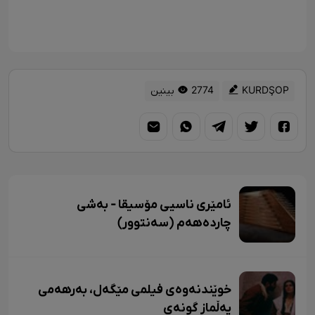
KURDŞOP
2774 بینین
ئامێری ناسیی مۆسیقا - بەشی
چاردەهەم (سەنتوور)
خوێندنەوەی فیلمی مێگەل، بەرهەمی
یەڵماز گونەی