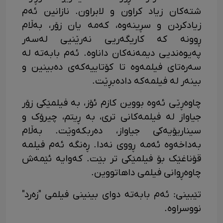
شتەکان زیاد کراون و لابراون. نازانین ئەم
زیادکردن و سڕینەوە، کەمە یان زۆر، بەڵام
ڕوونە کە کاریگەریی نەرێنیی لەسەر
پەیوەندیی دیمەنەکان داناوە. ئەم بابەتە لە
سەرەتای فیلمەوە تا کۆتاییەکەی دەبینین و
بینەر لە فیلمەکە دادەبڕێت.
چاوەڕێی ئەوە بووین کازم ئۆز، بە فیلمێکی زۆر
جیاواز لە فیلمەکانی تری، بە ڕیتم، چیرۆک و
سیناریۆیەکی جیاواز، دەربکەوێت. بەڵام
بەداخەوە ئەمە ڕووی نەدا. ڕەنگە ئەم فیلمە
قۆناغێک بۆ فیلمێکی تر بێت. کەوایە ئێمەش
چاوەڕوانی فیلمی داهاتووین.
تێبینی: ئەم بابەتە دوای بینینی فیلمی "زەرد"
نووسراوە.