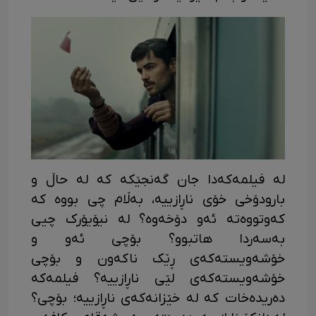
لە فیلمەکەدا جان گەنجێکە کە لە حاڵ و
بارودۆخی خۆی ناڕازییە، بەڵام چی بووە کە
کەوتووەتە ئەو دۆخەوە؟ لە نیۆیۆرک چیی
بەسەردا هاتبوو؟ بۆچی ئەو و
خۆشەویستەکەی ڕێک ناکەون و بۆچی
خۆشەویستەکەی لێی ناڕازییە؟ فیلمەکە
دەریدەخات کە لە خێزانەکەی ناڕازییە؛ بۆچی؟