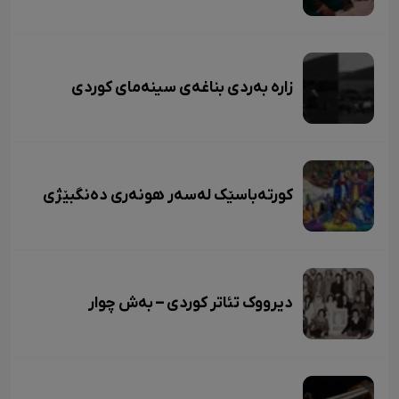
زاره بەردی بناغەی سینەمای کوردی
کورتەباسێک لەسەر هونەری دەنگبێژی
دیرووک تئاتر کوردی – بەش چوار