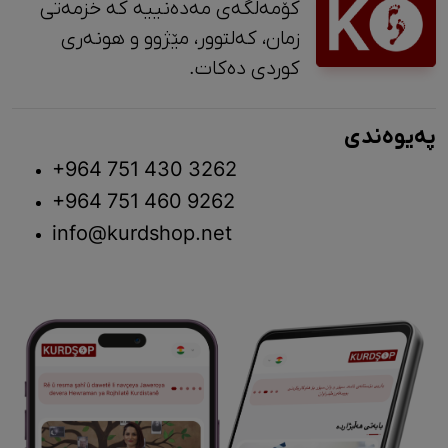
کۆمەڵگەی مەدەنییە کە خزمەتی
زمان، کەلتوور، مێژوو و ‎هونەری
کوردی دەکات.
پەیوەندی
+964 751 430 3262
+964 751 460 9262
info@kurdshop.net