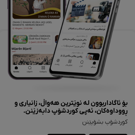
بۆ ئاگاداربوون لە نوێترین هەواڵ، زانیاری و
ڕووداوەکان، ئەپی کوردشۆپ دابەزێنن.
کوردشۆپ بشۆپێنن