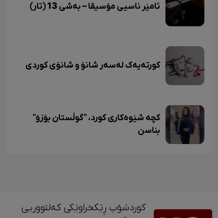
ئامێر ناسیی مۆسیقا – بەشی 13 (تار)
کورتەیەک لەسەر شانۆ و شانۆی کوردی
کچە شێوەکاری کورد، "گوڵستان بۆزۆ"
بناسن
کوردشۆپ ڕێکخراوێکی کەلتووریی