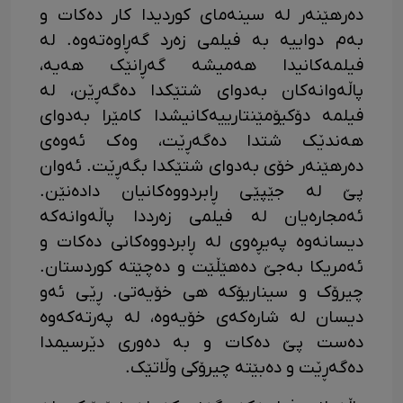
دەرهێنەر لە سینەمای کوردیدا کار دەکات و
بەم دواییە بە فیلمی زەرد گەڕاوەتەوە. لە
فیلمەکانیدا هەمیشە گەڕانێک هەیە،
پاڵەوانەکان بەدوای شتێکدا دەگەڕێن، لە
فیلمە دۆکیۆمێنتارییەکانیشدا کامێرا بەدوای
هەندێک شتدا دەگەڕێت، وەک ئەوەی
دەرهێنەر خۆی بەدوای شتێکدا بگەڕێت. ئەوان
پێ لە جێپێی ڕابردووەکانیان دادەنێن.
ئەمجارەیان لە فیلمی زەرددا پاڵەوانەکە
دیسانەوە پەیڕەوی لە ڕابردووەکانی دەکات و
ئەمریکا بەجێ دەهێڵێت و دەچێتە کوردستان.
چیرۆک و سیناریۆکە هی خۆیەتی. ڕێی ئەو
دیسان لە شارەکەی خۆیەوە، لە پەرتەکەوە
دەست پێ دەکات و بە دەوری دێرسیمدا
دەگەڕێت و دەبێتە چیرۆکی وڵاتێک.