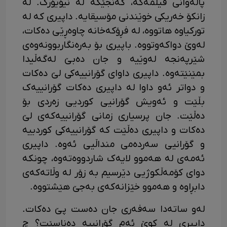
پاڵەوانی فیلمەکە، گەنجێکە لە نیۆیۆرک. لە
زانکۆ خەریکی خوێندنی مۆسیقایە. داپیری کە لە
تورکیاوە هاتووە، لە فڕۆکەخانە چاوەڕێی دەکات،
لەوێ دواکەوتووە. باپیری بۆ بەرەنگاربوونەوەی
شێرپەنجە لەوێیە و جان دەبێ لەگەڵیدا
بمێنێتەوە. داپیری داوای گۆرانییەکی لێ دەکات
و دواتر ئەو داوا لە داپیری دەکات گۆرانییەک
بڵێت و ئەویش گۆرانیی کوردیی زەردی بۆ
دەڵێت. جان پرسیاری زمانی گۆرانییەکەی لێ
دەکات و داپیری دەڵێت کە گۆرانییەکی کوردییە
و گۆرانیی سەردەمی منداڵیی ئەوە. داپیری
ئەمەی لە هەموو لایەک شاردووەتەوە، چونکە
دوای کۆمەڵکوژیی دێرسیم بە زۆر لە وڵاتەکەی
دابڕاوە و هەموو خێزانەکەی بەجێ هێشتووە.
لەو ساتەدا سەفەری جان دەست پێ دەکات.
داپیری لە کوێ ئەم گۆرانییە دەناسێت؟ چ