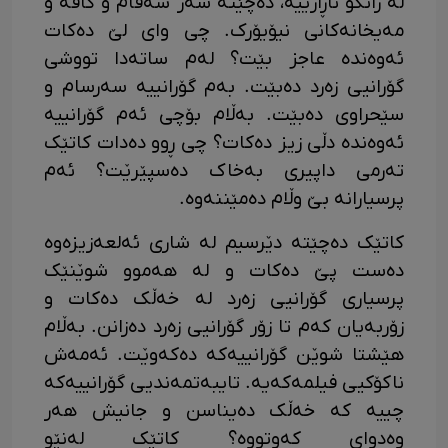
لە زانکۆ ناڕازییە، دەچێتە سەر شەقام و کافە و
مەیخانەکانی نیۆیۆرک. چی وای لێ دەکات
ئەوەندە عاجز بێت؟ لەم ساتەدا تووشی
گۆرانیی زەرد دەبێت. بەم گۆرانییە سەرسام و
سێحراوی دەبێت. بەڵام بۆچی ئەم گۆرانییە
ئەوەندە دڵی زیز دەکات؟ چی ڕوو دەدات کاتێک
تەرمی داپیری بەخاک دەسپێرێت؟ ئەم
پرسیارانە بێ وڵام دەمێننەوە.
کاتێک دەچێتە دێرسیم لە شاری ئەلعەزیزەوە
دەست پێ دەکات و لە هەموو شوێنێک
پرسیاری گۆرانیی زەرد لە خەڵک دەکات و
زۆربەیان کەم تا زۆر گۆرانیی زەرد دەزانن. بەڵام
هێشتا شوێن گۆرانییەکە دەکەوێت. ئەمەش
ناکۆکیی فیلمەکەیە. تایبەتمەندیی گۆرانییەکە
چییە کە خەڵک دەیناسن و جانیش هەر
وەدوای کەوتووە؟ کاتێک لەنێو