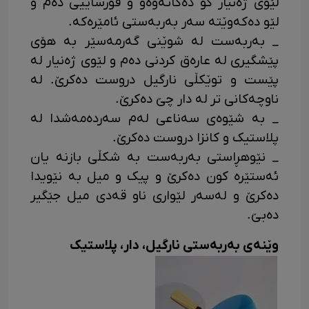
لێوی ژەنیار کۆ دەکاتەوەو و قورساییی دەم و
لێو دەکەوێته سەر بەربەستی ئامێرەکه.
_ بەربەست له شوێنی گەرمەسێر به هۆی
پێشگیری له عارەق کردنی دەم و لێوی ژەنیار له
پێست و توێکڵی نارگیل دروست دەکرێ. له
ناوچەکانی تر له دار چێ دەکرێ.
_ به شێوەی سەناعی لەم سەردەمەشدا له
پلاستیک و کانزا دروست دەکرێ.
_ نێوهڕاستی بەربەست بە شکڵی بازنە یان
ئەستێره کون دەکرێ و پیک و میل به نێویدا
دەکرێ و لەسەر لێواری ناو قەدی میل جێگیر
دەبێ.
وێنەی بەربەستی نارگیل، دار، پلاستیک