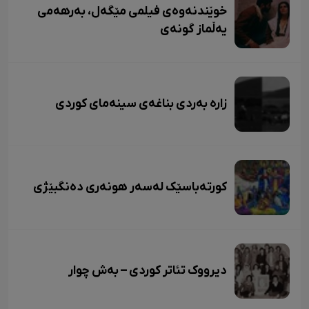
خوێندنەوەی فیلمی مێگەل، بەرهەمی
یەڵماز گونەی
زاره بەردی بناغەی سینەمای کوردی
کورتەباسێک لەسەر هونەری دەنگبێژی
دیرووک تئاتر کوردی – بەش چوار