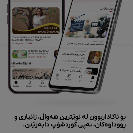
بۆ ئاگاداربوون لە نوێترین هەواڵ، زانیاری و
ڕووداوەکان، ئەپی کوردشۆپ دابەزێنن.