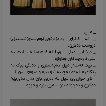
_ میل
_ له کانزای زەرد(برنجی)،وەرشەو(ئێستیل)
دروست دەکرێ.
_ درێژایی میلی سورنا له ٤ هەتا ٨ سانت به
پێی ناوەچەکان،جیاوازه.
_ پیک لەسەر میل دەبەسترێ و دەنگی پیک له
ڕێگای میلەوه دەچێته نێو نێره و مێوەی سورنا.
_ لای خوارووی میل به دەزوو یان بەن دەورپێچ
دەکرێ و دەچێته نێو سەری نێرە و مێوە.