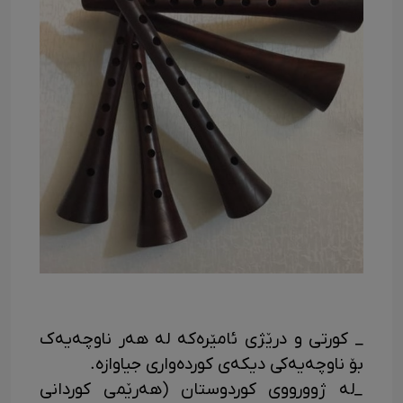
_ کورتی و درێژی ئامێرەکه له هەر ناوچەیە‌ک
بۆ ناوچەیەکی دیکەی کوردەواری جیاوازه.
_له ژوورووی کوردوستان (هەرێمی کوردانی