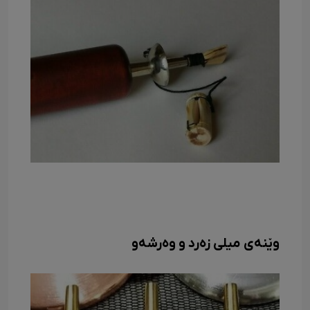
وێنەی میلی زەرد و وەرشەو