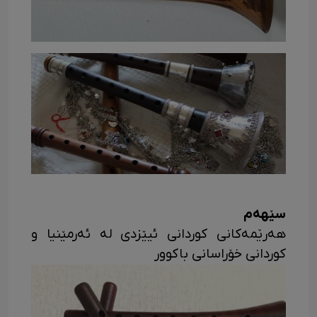
سێهەم
هەرێمەکانی کوردانی ئیێزدی له ئەرمێنیا و
کوردانی خۆراسانی باکوور