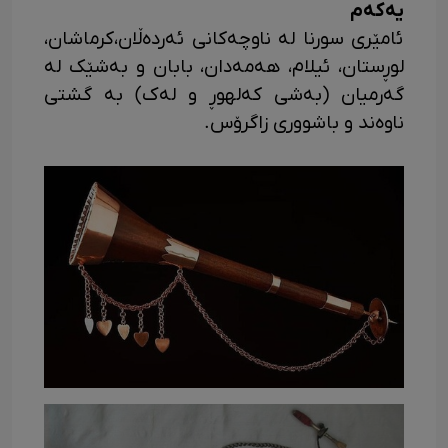
یەکەم
ئامێری سورنا له ناوچەکانی ئەردەڵان،کرماشان،
لوڕستان، ئیلام، هەمەدان، بابان و بەشێک له
گەرمیان (بەشی کەلهوڕ و لەک) به گشتی
ناوەند و باشووری زاگرۆس.