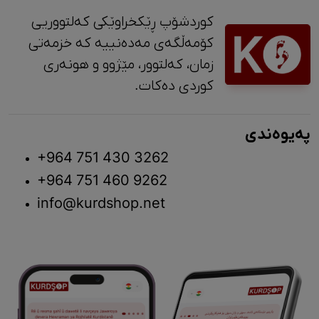
کوردشۆپ ڕێکخراوێکی کەلتووریی
کۆمەڵگەی مەدەنییە کە خزمەتی
زمان، کەلتوور، مێژوو و ‎هونەری
کوردی دەکات.
پەیوەندی
+964 751 430 3262
+964 751 460 9262
info@kurdshop.net