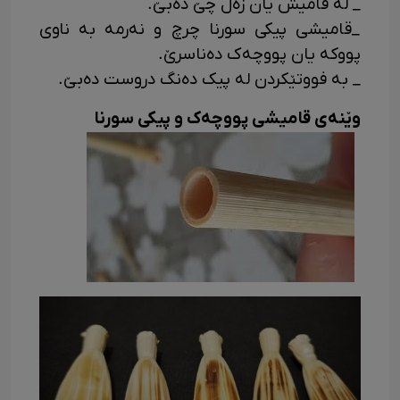
_ له قامیش یان زەل چێ دەبێ.
_قامیشی پیکی سورنا چرچ و نەرمه به ناوی
پووکه یان پووچەک دەناسرێ.
_ به فووتێکردن له پیک دەنگ دروست دەبێ.
وێنەی قامیشی پووچەک و پیکی سورنا