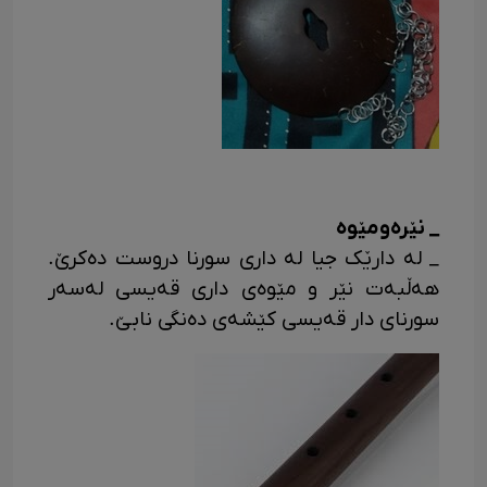
_ نێرەومێوه
_ له دارێک جیا له داری سورنا دروست دەکرێ.
هەڵبەت نێر و مێوەی داری قەیسی لەسەر
سورنای دار قەیسی کێشەی دەنگی نابێ.