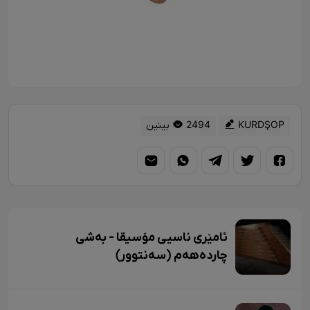
KURDŞOP
2494 بینین
ئامێری ناسیی مۆسیقا - بەشی
چاردەهەم (سەنتوور)