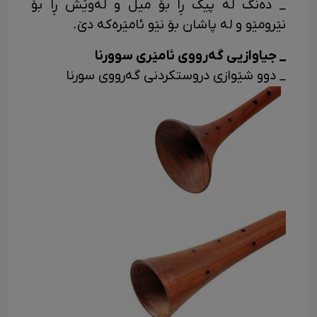
_ دەنگ له پیک ڕا بۆ میل و لەوێش ڕا بۆ
نێرومێو و له پاشان بۆ نێو ئامێرەکه دێ.
_ جیاوازیی گەرووی ئامێری سوورنا
_ دوو شێوازی دروستکردنی گەرووی سورنا