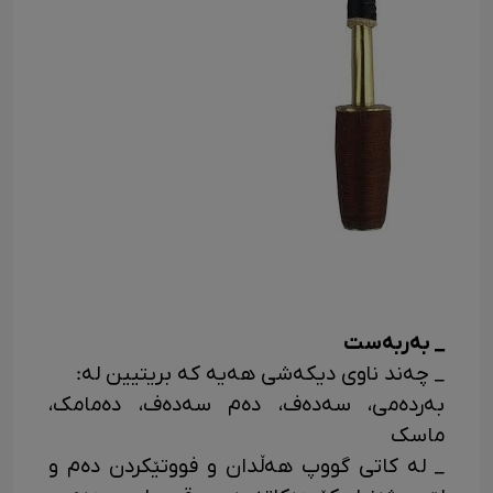
_ بەربەست
_ چەند ناوی دیکەشی هەیه که بریتیین له:
بەردەمی، سەدەف، دەم سەدەف، دەمامک،
ماسک
_ له کاتی گووپ هەڵدان و فووتێکردن دەم و