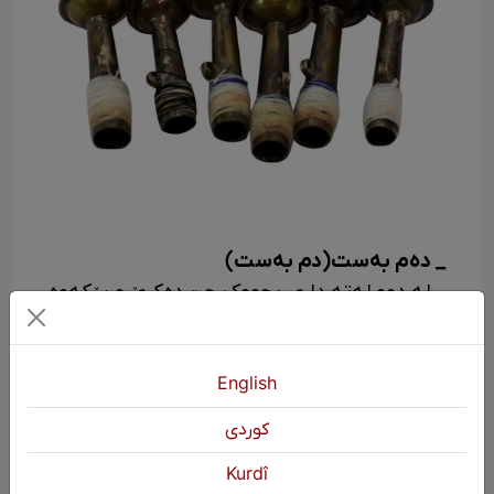
_ دەم بەست(دم بەست)
_ له دوو لەته داری بچووک چێ دەکرێ و پێکەوە
دەلکێندرێ.
_ دەمبەست له ئامێرەکانی نایه و سورنا به
مەبەستی ئاگاداری و ڕێک و ساف کردنی دەمی
English
پیک کەڵکی لێ وەردەگیرێ.
كوردی
Kurdî