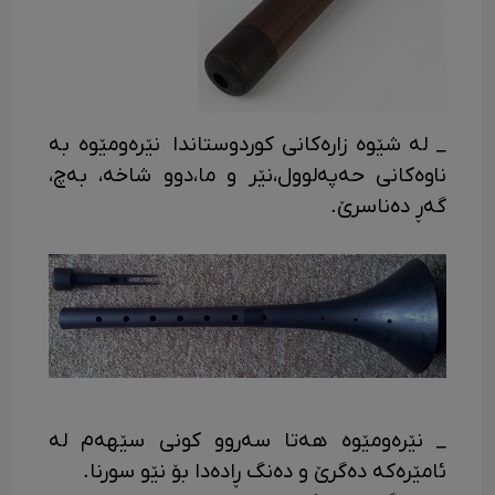
_ له شێوە زارەکانی کوردوستاندا نێرەومێوه به
ناوەکانی حەپەلوول،نێر و ما،دوو شاخه، بەچ،
گەڕ دەناسرێ.
_ نێرەومێوه هەتا سەروو کونی سێهەم له
ئامێرەکه دەگرێ و دەنگ ڕادەدا بۆ نێو سورنا.