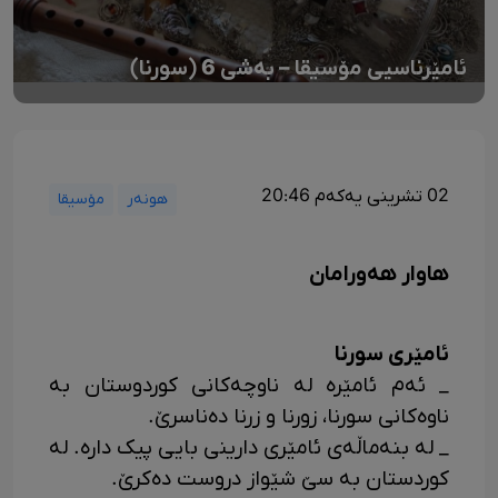
ئامێرناسیی مۆسیقا – بەشی 6 (سورنا)
02 تشرینی یەکەم 20:46
هونەر
مۆسیقا
هاوار هەورامان
ئامێری سورنا
_ ئەم ئامێره له ناوچەکانی کوردوستان به
ناوەکانی سورنا، زورنا و زرنا دەناسرێ.
_ له بنەماڵەی ئامێری دارینی بایی پیک داره. له
کوردستان به سێ شێواز دروست دەکرێ.