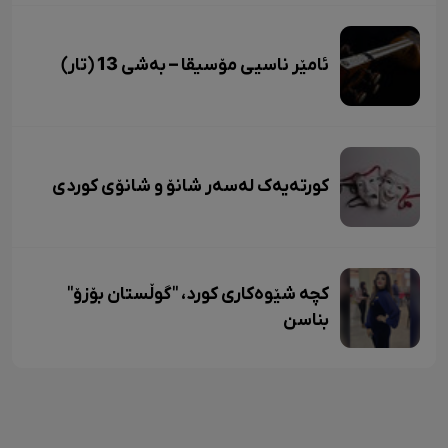
ئامێر ناسیی مۆسیقا – بەشی 13 (تار)
کورتەیەک لەسەر شانۆ و شانۆی کوردی
کچە شێوەکاری کورد، "گوڵستان بۆزۆ"
بناسن