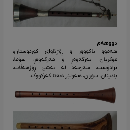
دووهەم
هەموو باکووور و ڕۆژئاوای کوردوستان،
موکریان، تەرگەوەڕ و مەرگەوەڕ، سۆما،
برادۆست، سەرحەد له بەشی ڕۆژهەڵات،
بادینان، سۆران، هەولێر هەتا کەرکووک.