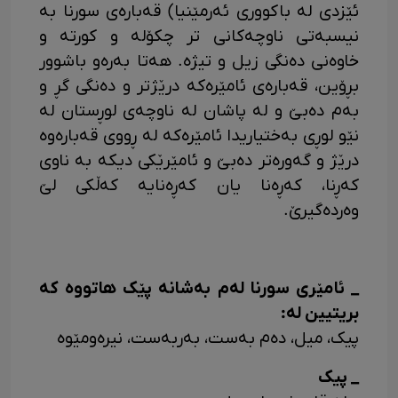
ئێزدی له باکووری ئەرمێنیا) قەبارەی سورنا به
نیسبەتی ناوچەکانی تر چکۆله ‌و کورتە و
خاوەنی دەنگی زیل و تیژه. هەتا بەرەو باشوور
بڕۆین، قەبارەی ئامێرەکه درێژتر و دەنگی گڕ و
بەم دەبێ و له پاشان له ناوچەی لوڕستان له
نێو لوڕی بەختیاریدا ئامێرەکه له ڕووی قەبارەوه
درێژ و گەورەتر دەبێ و ئامێرێکی دیکه به ناوی
کەڕنا، کەڕەنا یان کەڕەنایه کەڵکی لێ
وەردەگیرێ.
_ ئامێری سورنا لەم بەشانه پێک هاتووه که
بریتیین له:
پیک، میل، دەم بەست، بەربەست، نیرەومێوه
_ پیک