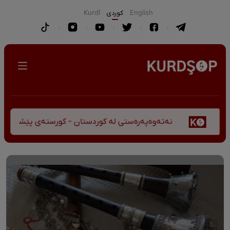
English
كوردی
Kurdî
نەتەوەپەرەستی لە کوردستان - کورستەی پێشڤەچوونی مێژوویی و 