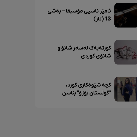
ئامێر ناسیی مۆسیقا – بەشی
13 (تار)
کورتەیەک لەسەر شانۆ و
شانۆی کوردی
کچە شێوەکاری کورد،
"گوڵستان بۆزۆ" بناسن