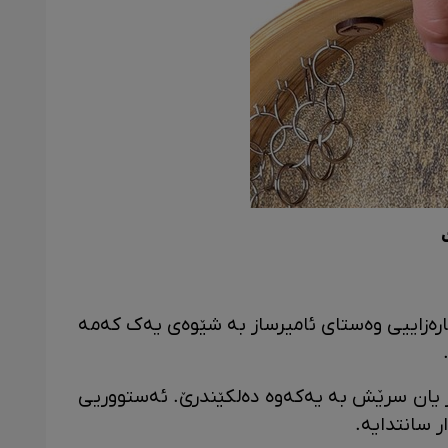
رەزاییی وەستای ئامیرساز بە شێوەی یەک کەمە
 یان سرێش بە یەکەوە دەلکێندرێ. ئەستووریی
ر سانتدایە.