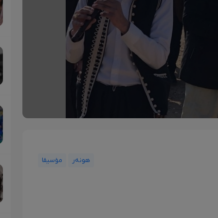
هونەر
مۆسیقا