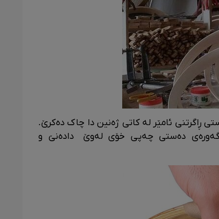
ی ڕاگرتنی ئامێر لە کاتی ژەنین دا چاک دەکرێ.
ی گەورەی دەستی چەپی خۆی لەوێ دادەنێ و