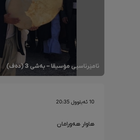
ئامێرناسیی مۆسیقا – بەشی 3 (دەف)
10 ئەیلوول 20:35
هاوار هەورامان