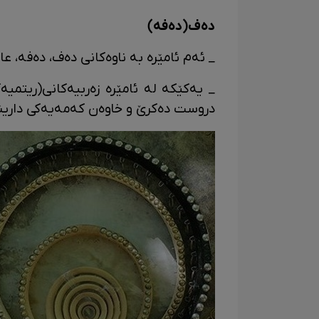
دەف(دەفە)
_ ئەم ئامێرە بە ناوەکانی دەف، دەفە، عا
_ یەکێکە لە ئامێرە زەربیەکانی(ریتمیە
دروست دەکرێ و خاوەن کەمەیەکی دارین