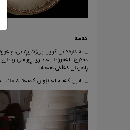
کەمە
_ لە دارەکانی گوێز، بی(شۆڕه بی، چەور
دەکرێ. لەمرۆدا بە داری ڕووسی و دار
ڕاهێنان کەڵکی هەیه.
_ پانیی کەمە لە نێوان ٤ هەتا ٨سانت دا جیاوازە.