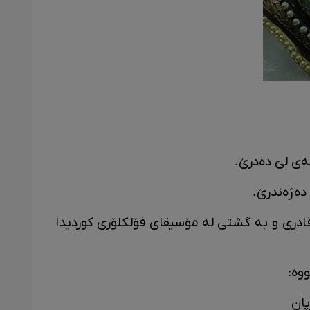
ەی لێ دەدرێ.
دەژەندرێ.
ادری و به گشتی له مۆسیقای فۆلکلۆری کوردیدا
وە:
پان