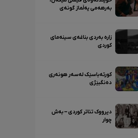
خوێندنەوەی فیلمی مێگەل،
بەرهەمی یەڵماز گونەی
زاره بەردی بناغەی سینەمای
کوردی
کورتەباسێک لەسەر هونەری
دەنگبێژی
دیرووک تئاتر کوردی – بەش
چوار