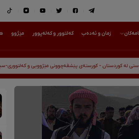
امەکان
زمان و ئەدەب
کەلتوور و کەلەپوور
مێژوو
هو
ستان - کورستەی پێشڤەچوونی مێژوویی و کەلتووری-سیاسی