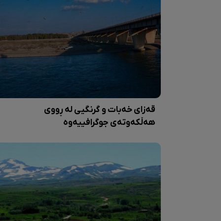
قەزای خەبات و گرنگیی لە ڕووی
هەڵکەوتەی جوگرافییەوە