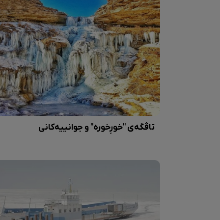
تاڤگەی "خوڕخورە" و جوانییەکانی