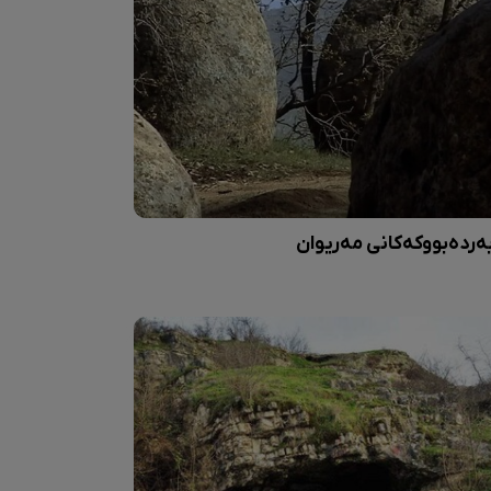
ەردەبووکەکانی مەریوان