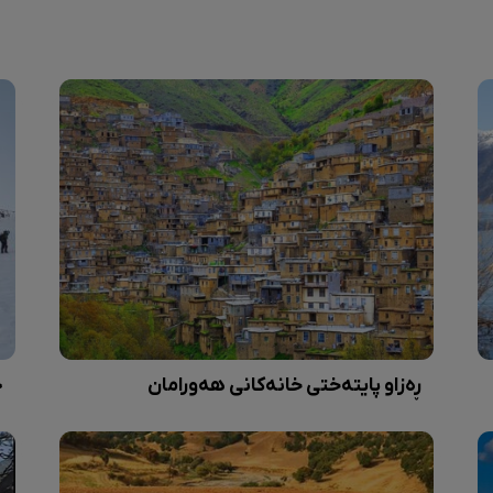
ڕەزاو پایتەختی خانەکانی هەورامان
ج