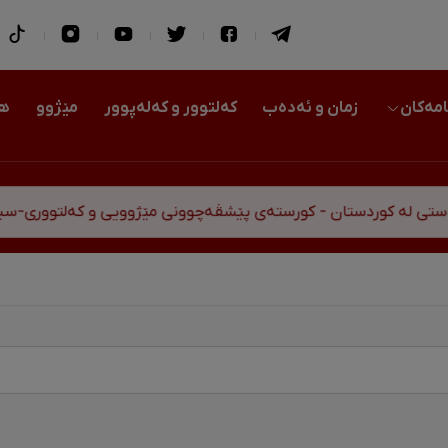
امەکان
زمان و ئەدەب
کەلتوور و کەلەپوور
مێژوو
هو
ق
 کورستەی پێشڤەچوونی مێژوویی و کەلتووری-سیاسی