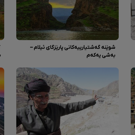
شوێنە گەشتیارییەکانی پارێزگای ئیلام –
گ
بەشی یەکەم
س