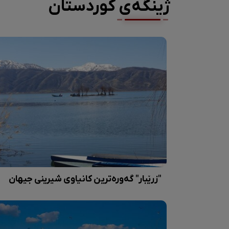
ژینگەی کوردستان
"زرێبار" گەورەترین کانیاوی شیرینی جیهان