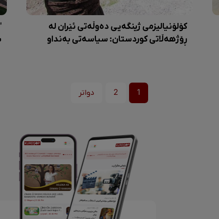
کۆلۆنیالیزمی ژینگەیی دەوڵەتی ئێران لە
"
ڕۆژهەڵاتی کوردستان: سیاسەتی بەنداو
ب
1
2
دواتر