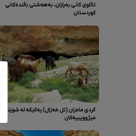
تاڵاوی کانی بەرازان، بەهەشتی باڵندەکانی
کوردستان
گردی مامزان (تل خەزال) یەکێکە لە شوێنە
مێژوویییەکان