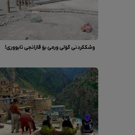
وشککردنی گۆلی ورمێ بۆ قازانجی ئابووری!