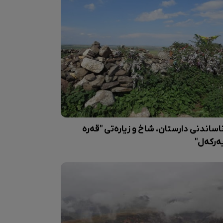
اساندنی دارستان، شاخ و زیارەتی "قەرە
ەرکەل"