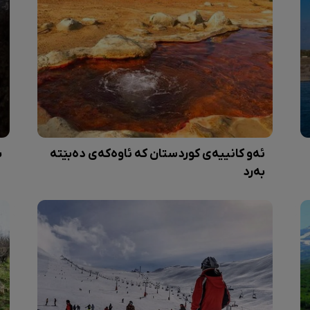
ئەو کانییەی کوردستان کە ئاوەکەی دەبێتە
ب
بەرد