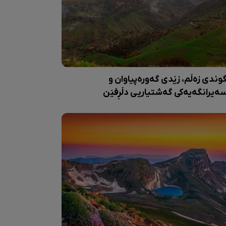
وندی زەڵم، زێدی گەورەپیاوان و
ەیرانگەیەکی گەشتیاریی دڵڕفێن