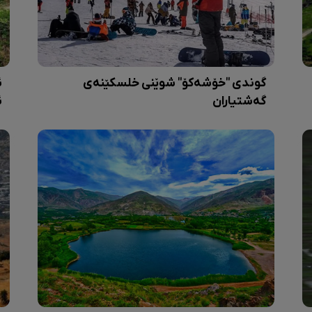
گوندی "خۆشەکۆ" شوێنی خلسکێنەی
ئ
گەشتیاران
ئ
و