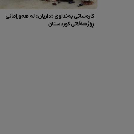
کارەساتی بەنداوی «داریان» لە هەورامانی
ڕۆژهەڵاتی کوردستان