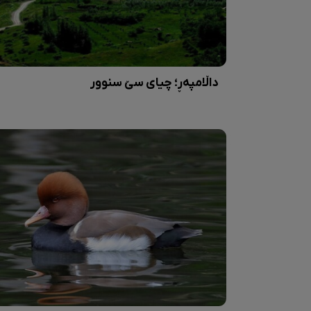
داڵامپەڕ؛ چیای سێ سنوور