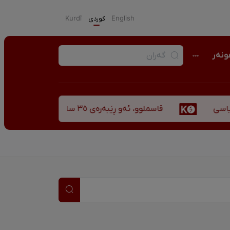
English
كوردی
Kurdî
نەر
اسملوو، ئەو ڕێبەرەی ٣٥ ساڵ پاش شەهید بوونیشی ڕێبازەکەی هەر زیندووە