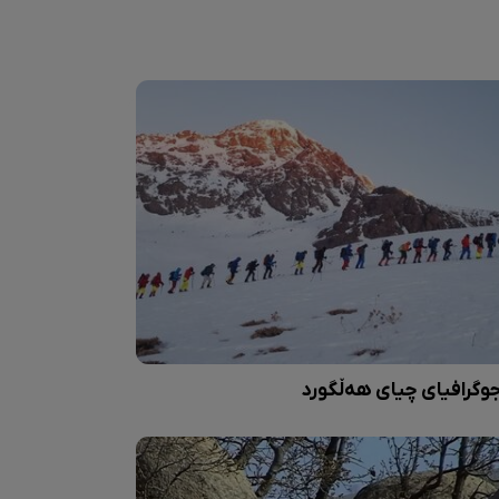
وگرافیای چیای هەڵگورد