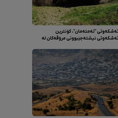
ەشکەوتی "تەمتەمان"، کۆنترین
ەشکەوتی نیشتەجێبوونی مرۆڤەکان لە
رمێ