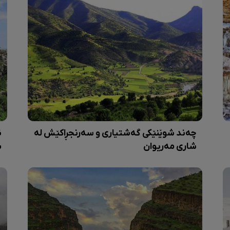
چەند شوێنێکی گەشتیاری و سەرنجڕاکێش لە
ن
شاری مەریوان
ب