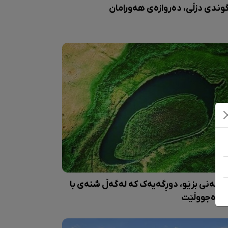
وندی دزڵی، دەروازەی هەورامان
یمەنی بزێو، دوڕگەیەک کە لەگەڵ شنەی با
ا دەجووڵێت