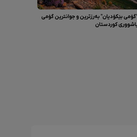
گۆمی بێکۆدیان" بەرزترین و جوانترین گۆمی
اشووری کوردستان