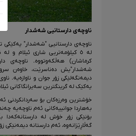
ناوچەی دارستانیی شەشدار
ناوچەی دارستانیی "شەشدار" یەکێکی تر 
لە ٥ کیلۆمەتریی شاری ئیلام و لە 
کرماشان) هەڵکەوتووە. ناوچەی دار
شەشدار"یش دەناسرێت، خاوەن سروش
دیمەنگەلێکی زۆر جوان و ناوازەیە. ناوی
یەکێک لە گرینگترین سەیرانگاکانی ئیل
خۆشترین وەرزەکان بۆ سەردانکردنی ئەم 
بەهاردا جوانییەکانی ئەم ناوچەیە چەن
بۆنێکی زۆر خۆش لە دارستانەکەدا بڵ
گەڵاڕێزانەوە، ئەم دارستانە دیمەنێکی ز