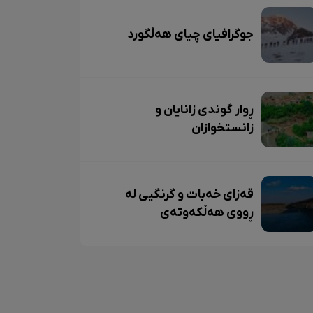
جوگرافیای چیای هەڵگورد
ڕوار گوندی زانایان و
زانستخوازان
قەزای خەبات و گرنگیی لە
ڕووی هەڵکەوتەی
جوگرافییەوە