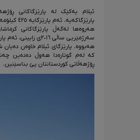
ئیلام یەکێک لە پارێزگاکانی ڕۆژهە
پارێزگاکەیە
هەروەها لەگەڵ پارێزگاکانی کرماشا
هەبووە. پارێزگای ئیلام خاوەن دەیان ش
کە لەم گوتارەدا هەوڵ دەدەین چەند
ڕۆژهەڵاتی کوردستانتان پێ بناسێنین.