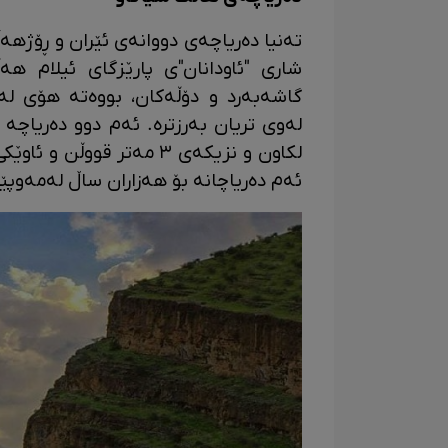
تەنیا دەریاچەی دووانەی ئێران و ڕۆژهەڵ
شاری "ئاودانان"ی پارێزگای ئیلام هەڵ
گاشەبەرد و دۆڵەکان، بووەتە هۆی لە
لکاون و نزیکەی ٣ مەتر قو
ئەم دەریاچانە بۆ هەزاران ساڵ لەمەوپ