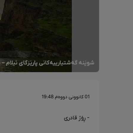
شوێنە گەشتیارییەکانی پارێزگای ئیلام –
01 کانوونی دووەم 19:48
- ڕۆژ قادری