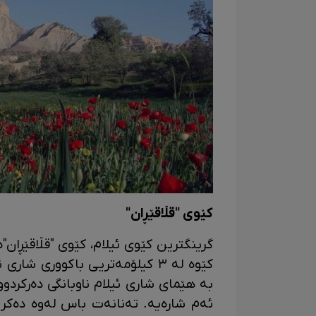
کێوی "قڵاقێڕان"
گرینگترین کێوی ئیلام، کێوی "قڵاقێڕان"
بە هێمای شاری ئیلام ناوبانگی دەرکردو
ئەم شارەیە. تەنانەت باس لەوە دەکرێت