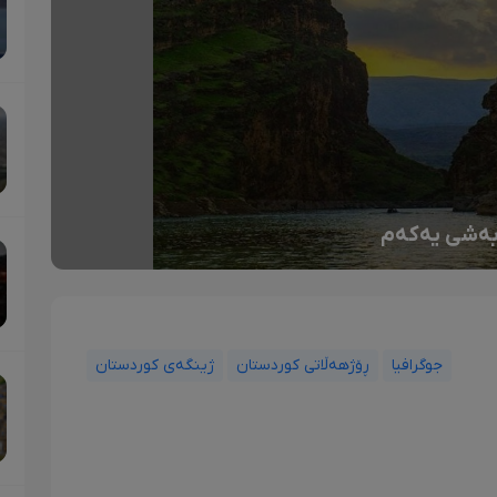
 بەشی یەکەم
جوگرافیا
ڕۆژهەڵاتی کوردستان
ژینگەی کوردستان