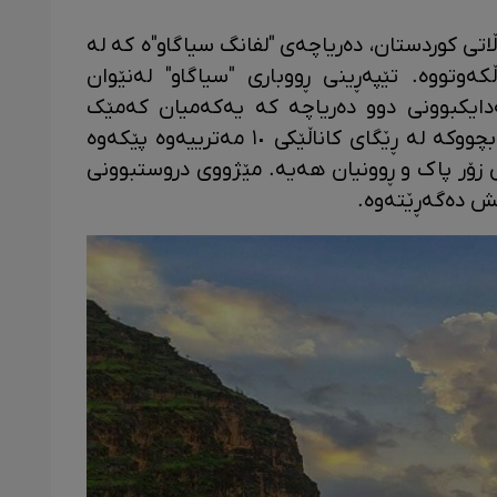
اتی کوردستان، دەریاچەی "لفانگ سیاگاو"ە کە لە
کەوتووە. تێپەڕینی ڕووباری "سیاگاو" لەنێوان
دایکبوونی دوو دەریاچە کە یەکەمیان کەمێک
لەوی تریان بەرزترە. ئەم دوو دەریاچە بچووکە لە ڕێگای کاناڵێکی ١٠ مەترییەوە پێکەوە
وڵن و ئاوێکی زۆر پاک و ڕوونیان هەیە. مێژووی دروستبوونی
ێش دەگەڕێتەوە.