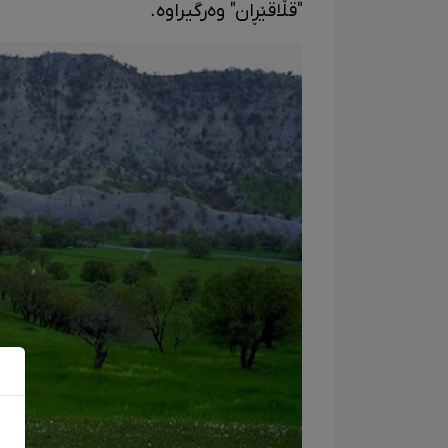
"قڵاقێڕان" وەرگیراوە.