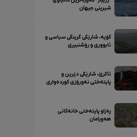
"زرێبار" گەورەترین کانیاوی
شیرینی جیهان
کۆیە، شارێکی گرینگی سیاسی و
ئابووری و رۆشنبیری
ئاکرێ، شارێکی دێرین و
پایتەختی نەورۆزی کوردەواری
ڕەزاو پایتەختی خانەکانی
هەورامان