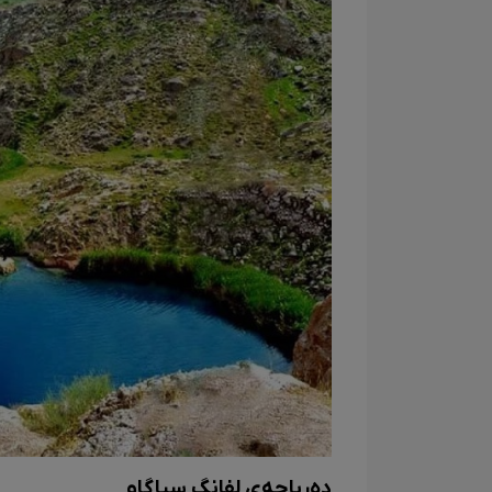
دەریاچەی لفانگ سیاگاو