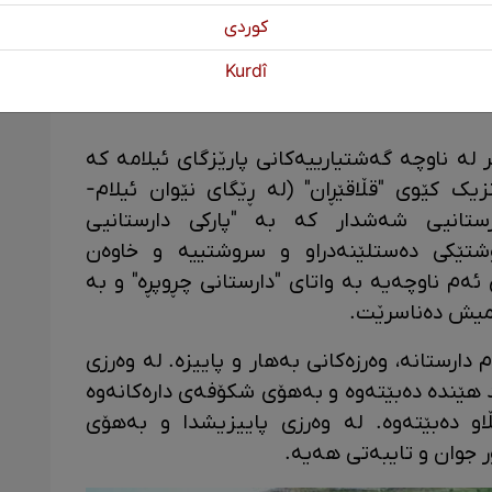
كوردی
Kurdî
لە ناوچە گەشتیارییەکانی پارێزگای ئیلامە کە
نزیک کێوی "قڵاقێڕان" (لە ڕێگای نێوان ئیلام-
ستانیی شەشدار کە بە "پارکی دارستانیی
تێکی دەستلێنەدراو و سروشتییە و خاوەن
 ئەم ناوچەیە بە واتای "دارستانی چڕوپڕە" و بە
امیش دەناسرێت.
دارستانە، وەرزەکانی بەهار و پاییزە. لە وەرزی
د هێندە دەبێتەوە و بەهۆی شکۆفەی دارەکانەوە
او دەبێتەوە. لە وەرزی پاییزیشدا و بەهۆی
ۆر جوان و تایبەتی هەیە.