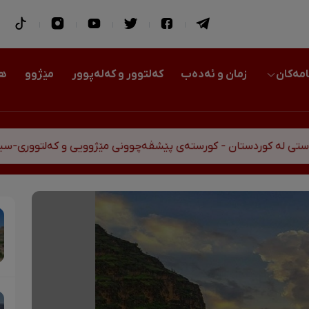
امەکان
زمان و ئەدەب
کەلتوور و کەلەپوور
مێژوو
هو
- کورستەی پێشڤەچوونی مێژوویی و کەلتووری-سیاسی