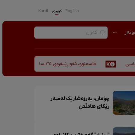
English
كوردی
Kurdî
نەر
قاسملوو، ئەو ڕێبەرەی ٣٥ ساڵ پاش شەهید بوونیشی ڕێبازەکەی هەر زیندووە
چۆمان، بەرزەشارێک لەسەر
ڕێگای هامڵتن