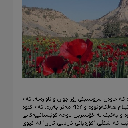
ە کە خاوەن سروشتێکی زۆر جوان و ناوازەیە. ئەم
کێوە لە ٣ کیلۆمەتریی باکووری شاری ئیلام هەڵکەوتووە و ٢١٥٢ مەتر بەرزە. ئەم کێوە
وە و یەکێک لە خۆشترین ناوچە کوێستانییەکانی
 کە شکڵی "گۆڕەپانی ئازادیی تاران" لە کێوی