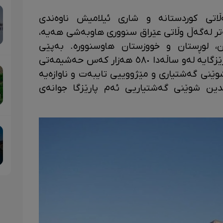
ڵاتی کوردستانە و شاری ئیلامیش ناوەندی
. ئەم پارێزگایە ٤٢٥ کیلۆمەتر لەگەڵ وڵاتی عێراق سنووری هاوبەشی هەیە،
ن، لوڕستان و خووزستان هاوسنوورە. بەپێی
سەرژمێریی ساڵی ٢٠١٦ی زایینی، ئەم پارێزگایە لەو ساڵەدا ٥٨٠ هەزار کەس حەشیمەتی
وێنی گەشتیاری و مێژووییی تایبەت و ناوازەیە
ین شوێنی گەشتیاریی ئەم پارێزگا جوانەی