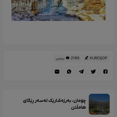
KURDŞOP
2189 بینین
چۆمان، بەرزەشارێک لەسەر ڕێگای
هامڵتن