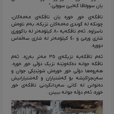
یان سوولاڤا گەلیێ سوولێ."
تاڤگەی خور خورە یان تاڤگەی مەمەکان،
چونکە لە گوندی مەمەکان نزیکە، بەم ناوەش
ناسراوە. ئەم تاڤگەیە ٨٠ کیلۆمەتر لە باکووری
شاری ورمێ و ٤٠ کیلۆمەتر لە شاری سەڵماس
دوورە.
ئەم تاڤگەیە نزیکەی ٣٥ مەتر بەرزە. ئەم
تاڤگە جوانە دەکەوێتە نزیک دۆڵی خور خورە.
هەروەها دۆڵی خور خورەش شوێنێکی جوان و
سەرنجڕاکێشە بۆ گەشتیاران و گەشتیارانیش
دەتوانن لە کاتی سەردانکردنی تاڤگەی خور
خورە، ئەم دۆڵە جوانە ببینن.