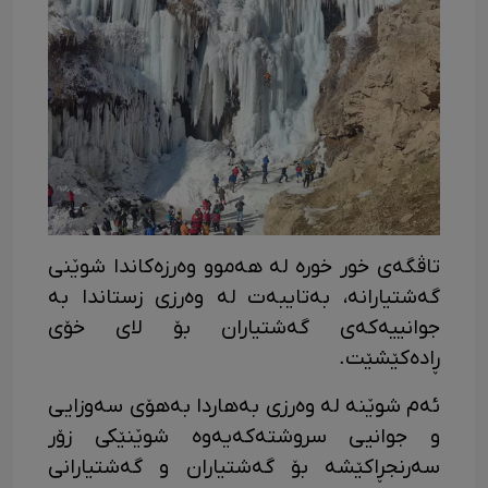
تاڤگەی خور خورە لە هەموو وەرزەکاندا شوێنی
گەشتیارانە، بەتایبەت لە وەرزی زستاندا بە
جوانییەکەی گەشتیاران بۆ لای خۆی
ڕادەکێشێت.
ئەم شوێنە لە وەرزی بەهاردا بەهۆی سەوزایی
و جوانیی سروشتەکەیەوە شوێنێکی زۆر
سەرنجڕاکێشە بۆ گەشتیاران و گەشتیارانی