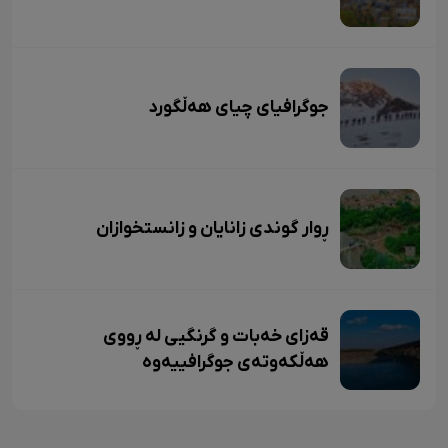
جوگرافیای چیای هەڵگورد
ڕوار گوندی زانایان و زانستخوازان
قەزای خەبات و گرنگیی لە ڕووی
هەڵکەوتەی جوگرافییەوە