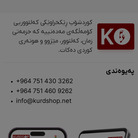
کوردشۆپ ڕێکخراوێکی کەلتووریی
کۆمەڵگەی مەدەنییە کە خزمەتی
زمان، کەلتوور، مێژوو و ‎هونەری
کوردی دەکات.
پەیوەندی
+964 751 430 3262
+964 751 460 9262
info@kurdshop.net