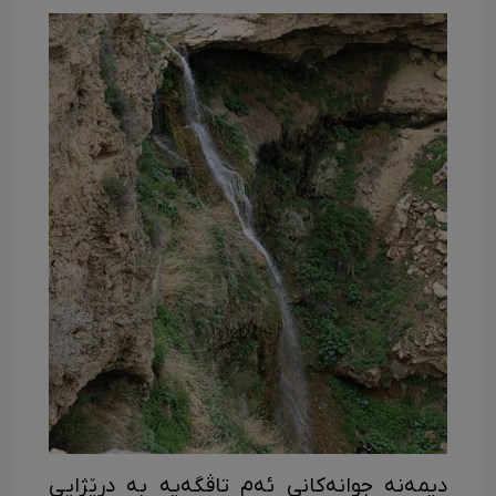
دیمەنە جوانەکانی ئەم تاڤگەیە بە درێژایی