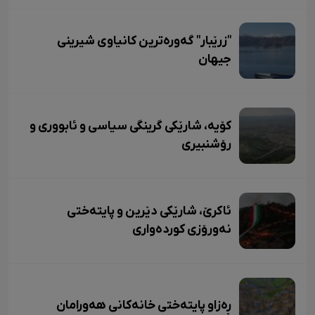
"زرێبار" گەورەترین کانیاوی شیرینی
جیهان
کۆیە، شارێکی گرینگی سیاسی و ئابووری و
رۆشنبیری
ئاکرێ، شارێکی دێرین و پایتەختی
نەورۆزی کوردەواری
ڕەزاو پایتەختی خانەکانی هەورامان