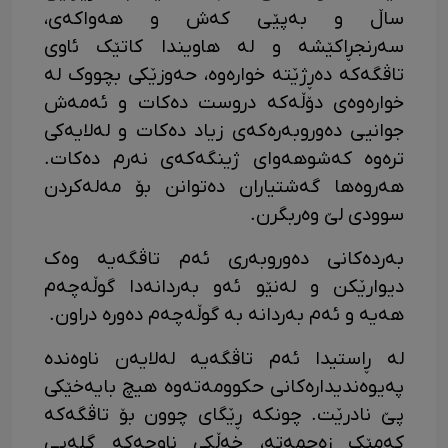
ساڵ و بەپێی کەش و هەواکەی،
سەرنجڕاکێشە و لە هاویندا کاتێک ئاوی
تاڤگەکە دەڕژێتە خوارەوە، حەوزێکی بچووک لە
خوارەوەی دۆڵەکە دروست دەکات و ئەمەش
جوانیی دەوروبەرەکەی زیاد دەکات و لەلایەکی
ترەوە کەشوهەوای ژینگەکەی نەرم دەکات.
هەروەها گەشتیاران دەتوانن بۆ مەلەکردن
سوودی لێ وەربگرن.
بەردەکانی دەوروبەری ئەم تاڤگەیە وەک
دیوارێکن و لەنێو ئەو بەردانەدا گوڵەچەم
هەیە و ئەم بەردانە بە گوڵەچەم دەورە دراون.
لە ڕاستیدا ئەم تاڤگەیە لەلایەن ناوەندە
پەیوەندیدارەکانی حکوومەتەوە هیچ بایەخێکی
پێ نادرێت. چونکە ڕێگای چوون بۆ تاڤگەکە
کەمێک زەحمەتە، خەڵکی ناوچەکە گلەیی