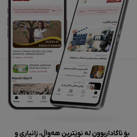
بۆ ئاگاداربوون لە نوێترین هەواڵ، زانیاری و