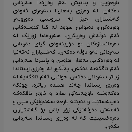
ناوخۆیی و بیانیش لەم وەرزەدا سەردانی
دەکەن. لە وەرزی بەهاردا سەرەڕای ئەوەی
گەشتیاران چێژ لە سروشتی دەوروبەر
وەردەگرن، دەتوانن سوود لە گیا کێوییەکانی
ئەم دۆڵەش وەربگرن. هەروەها زۆرێک لە
دەرمانسازەکان بۆ دۆزینەوەی گیای دەرمانی
سەردانی ئەو دۆڵە دەکەن. گەشتیاران نەتەنیا
لە وەرزەکانی بەهار، هاوین و پاییزدا سەردانی
ئەم تاڤگەیە دەکەن، بەڵکوو لە وەرزی زستاندا
زیاتر سەردانی دەکەن. جوانیی ئەم تاڤگەیە لە
وەرزی زستاندا چەند هێندە زیاترە، چونکە
دەکەوێتە ناوچەیەکی سارد و ئاوی تاڤگەکە
دەیبەستێت و دەبێتە پارچە سەهۆڵێکی سپی و
ئەمەش دەرفەتێکی زۆر باش بۆ گەشتیاران
دەڕەخسێنێت کە لە وەرزی زستاندا سەردانی
بکەن.