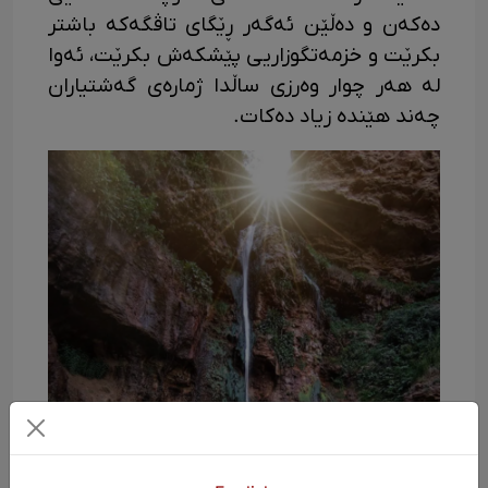
دەکەن و دەڵێن ئەگەر ڕێگای تاڤگەکە باشتر
بکرێت و خزمەتگوزاریی پێشکەش بکرێت، ئەوا
لە هەر چوار وەرزی ساڵدا ژمارەی گەشتیاران
چەند هێندە زیاد دەکات.