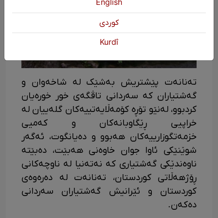
English
كوردی
Kurdî
تەنانەت پێشتریش بەشێک لە شاخەوان و
گەشتیاران کە سەردانی تاڤگەی خور خورەیان
کردبوو، لەنێو تۆڕە کۆمەڵایەتییەکان گلەییان لە
خراپیی ڕێگاوبانەکان و کەمیی
خزمەتگوزارییەکان هەبوو و دەیانگوت، ئەگەر
شوێنێکی ئاوا جوان خاوەنی هەبێت، دەبێتە
ناوەندێکی گەشتیاری کە نەتەنیا لە ناوچەکانی
ڕۆژهەڵاتی کوردستان، تەنانەت لە دەرەوەی
کوردستان و ئێرانیش گەشتیاران سەردانی
دەکەن.