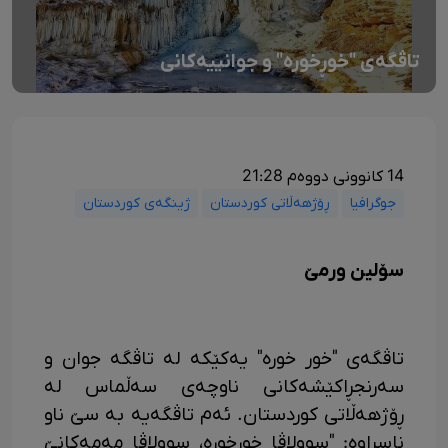
تاڤگەی "خوڕخورە" و جوانییەکانی
14 کانوونی دووەم 21:28
جوگرافیا
ڕۆژهەڵاتی کوردستان
ژینگەی کوردستان
سۆلین ورمێ
تاڤگەی "خور خورە" یەکێکە لە تاڤگە جوان و
سەرنجڕاکێشەکانی ناوچەی سەڵماس لە
ڕۆژهەڵاتی کوردستان. ئەم تاڤگەیە بە سێ ناو
ناسراوە: "سوولاڤا خورخورە، سوولاڤا مەمەکانێ