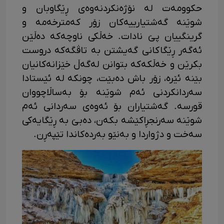
حکوومەت لە نۆژەنکردنەوەی ڕێگاوبان و
شوێنە گەشتیارییەکان زۆر کەمترخەمە و
گرینگییان پێ نادات. خەڵکی ناوچەکە دەڵێن
ئەگەر ڕێگاکانی گەیشتن بە تاڤگەکە دروست
بکرێن و خەڵکەکە بتوانن لەگەڵ خێزانەکانیان
بێنە ئێرە، زۆر باش دەبێت، چونکە لە ئێستادا
سەردانکردنی ئەم شوێنە بۆ بەساڵاچووان
قورسە. گەشتیاران بۆ ئەوەی سەردانی ئەم
شوێنە سەرنجڕاکێشە بکەن، دەبێ بە ڕێگایەکی
سەخت و دژواردا و بەنێو بەردەکاندا تێپەڕن.