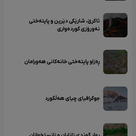
ئاکرێ، شارێکی دێرین و پایتەختی
نەورۆزی کوردەواری
ڕەزاو پایتەختی خانەکانی هەورامان
جوگرافیای چیای هەڵگورد
ڕوار گوندی زانایان و زانستخوازان