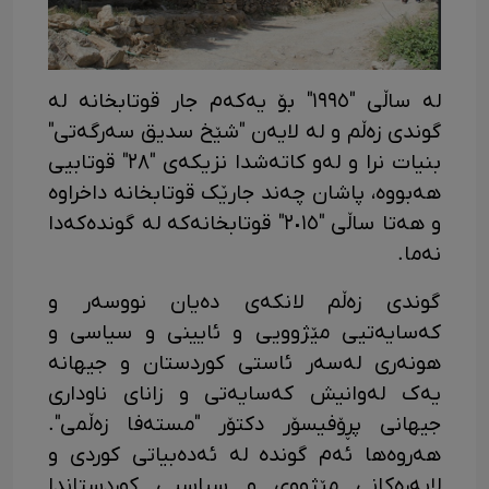
لە ساڵی "١٩٩٥" بۆ یەکەم جار قوتابخانە لە
گوندی زەڵم و لە لایەن "شێخ سدیق سەرگەتی"
بنیات نرا و لەو کاتەشدا نزیکەی "٢٨" قوتابیی
هەبووە، پاشان چەند جارێک قوتابخانە داخراوە
و هەتا ساڵی "٢٠١٥" قوتابخانەکە لە گوندەکەدا
نەما.
گوندی زەڵم لانکەی دەیان نووسەر و
کەسایەتیی مێژوویی و ئایینی و سیاسی و
هونەری لەسەر ئاستی کوردستان و جیهانە
یەک لەوانیش کەسایەتی و زانای ناوداری
جیهانی پڕۆفیسۆر دکتۆر "مستەفا زەڵمی".
هەروەها ئەم گوندە لە ئەدەبیاتی کوردی و
لاپەڕەکانی مێژووی و سیاسیی کوردستاندا