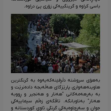
باسی کراوە و گرینگییەکی زۆری پێ دراوە.
بەهۆی سروشتە دڵڕفێنەکەیەوە بە گرنگترین
هاوینەهەواری پارێزگای هەڵەبجە دادەنرێت و
بە بەرهەمەکانی "هەنار و هەنجیر و ڕووبە
هەنار" بەناوبانگە. تاڤگەی زەڵم سیماییەکی
جوان و سەرچاوەیەکی گرنگی ئاوی کوردستانە و