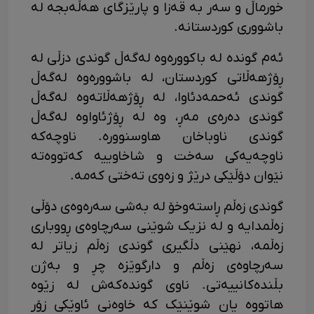
خورماڵ و سەر بە قەزا و پارێزگای هەڵەبجە لە
باشووری کوردستانە.
ئەم گوندە لە باکوورەوە لەگەڵ گوندی دزڵی لە
ڕۆژهەڵاتی کوردستان، لە باشوورەوە لەگەڵ
گوندی ئەحمەدئاوا، لە ڕۆژهەڵاتەوە لەگەڵ
گوندی دەرەی مەڕ، وە لە ڕۆژئاواوە لەگەڵ
گوندی ناوباخان هاوسنوورە. ناوچەکە
ناوچەیەکی سەخت و شاخاوییە کەتووەتە
نێوان دۆڵێکی درێژ و زەوی تەختی کەمە.
گوندی زەڵم ڕاستەوخۆ لە بەشی سەرەوەی دۆڵی
زەڵمدایە و لە نزیک شوێنی سەرچاوەی ڕووباری
زەڵمە، نهێنی دڵگیری گوندی زەڵم زیاتر لە
سەرچاوەی زەڵم و دارگوێزە چڕ و بەژن
بڵندەکانییەتی. ناوی گوندەکەش لە زێوە
هاتووە یان شوێنێک کە خاوەنی ئاوێکی زۆر