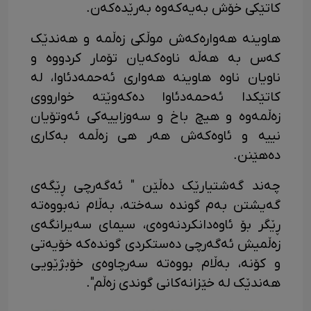
کاتێکی خۆش بەیەکەوە بەرێدەکەن.
هاوینە هەوارەکەش موڵکی زەڵمە و هەندێک
کەس بە هەڵە ناوەکەیان تۆمار کردووە و
ناویان ناوە هاوینە هەواری ئەحمەدئاوا، لە
کاتێکدا ئەحمەدئاوا دەکەوێتە خوارووی
زەڵمەوە و هیچ باخ و سەوزاییەکی ئەوتۆیان
نییە و ئاوەکەش هەر هی زەڵمە بەکاری
دەهێنن.
چەند گەشتیارێک دەڵێن " ئەگەرچی ڕێگەی
گەیشتن بەم گوندە سەختە، بەڵام نەبووەتە
ڕێگر بۆ ئاوەدانکردنەوەی، سیمای سەیرانگەی
زەڵمیش ئەگەرچی دەستکردی گوندەکە خۆیەتی
و کۆنە، بەڵام بووەتە سەرچاوەی خۆبژێویی
هەندێک لە خێزانەکانی گوندی زەڵم".