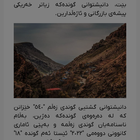
بێت، دانیشتوانی گوندەکە زیاتر خەریکی
پیشەی بازرگانی و ئاژەڵدارین.
دانیشتوانی گشتیی گوندی زەڵم "٥٤٠" خێزانن
کە لە دەرەوەی گوندەکە دەژین، بەڵام
ناسنامەیان گوندی زەڵمە و بەپێی ئاماری
کانوونی دووەمی "٢٠٢٢" ئێستا ئەم گوندە "١٨"