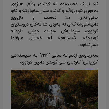
کە نزیک دەبیتەوە لە گوندی زەڵم، هاژەی
بەخوڕی ئاوی زەڵم و گوندە سەر سەوزەکە و ئەو
خانووانەی بە دەست و بازووی
دانیشتووانەکەی لە بەردی شاخەکان دروستیان
کردووە، سیمایەکی هێندە جوانی داوەتە
گوندەکە، ئەستەمە لە خەیاڵی مرۆڤدا
بسڕێتەوە.
سەرچاوەی زەڵم لە ساڵی "١٩٩٩" بە سیستەمی
"تۆرباین" کارەبای سێ گوندی دابین کردووە.