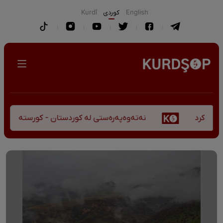
English
كوردی
Kurdî
نەتەوەپەرەستی لە کوردستان - کورستەی پێشڤەچوون