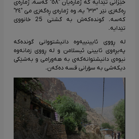
خێزانی تێدایە کە ژمارەیان "٥٨" کەسە، ژمارەی
ڕەگەزی نێر "٣٣" یە، وە ژمارەی ڕەگەزی مێ "٢٤"
کەسە. گوندەکەش بە گشتی 25 خانووی
تێدایە.
لە ڕووی ئایینییەوە دانیشتووانی گوندەکە
پەیڕەوی ئایینی ئیسلامن و لە ڕووی زمانەوە
نیوەی دانیشتوانەکەی بە هەورامی و بەشێکی
دیکەشی بە سۆرانی قسە دەکەن.