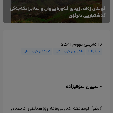
گوندی زەڵم، زێدی گەورەپیاوان و سەیرانگەیەکی
گەشتیاریی دڵڕفێن
16 تشرینی دووەم 22:41
جوگرافیا
باشووری کوردستان
ژینگەی کوردستان
- سیپان سۆفیزادە
"زەڵم" گوندێکە کەوتووەتە ڕۆژهەڵاتی ناحیەی