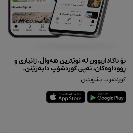
بۆ ئاگاداربوون لە نوێترین هەواڵ، زانیاری و
ڕووداوەکان، ئەپی کوردشۆپ دابەزێنن.
کوردشۆپ بشۆپێنن