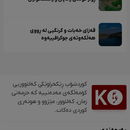
قەزای خەبات و گرنگیی لە ڕووی
هەڵکەوتەی جوگرافییەوە
کوردشۆپ ڕێکخراوێکی کەلتووریی
کۆمەڵگەی مەدەنییە کە خزمەتی
زمان، کەلتوور، مێژوو و ‎هونەری
کوردی دەکات.