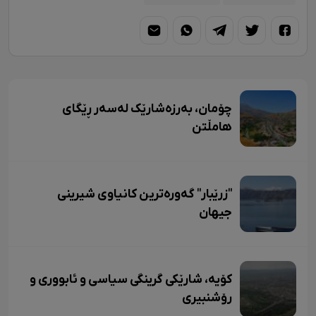
چۆمان، بەرزەشارێک لەسەر ڕێگای
هامڵتن
"زرێبار" گەورەترین کانیاوی شیرینی
جیهان
کۆیە، شارێکی گرینگی سیاسی و ئابووری و
رۆشنبیری